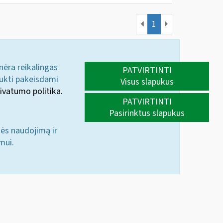
1
 nėra reikalingas
PATVIRTINTI
aukti pakeisdami
Visus slapukus
ivatumo politika.
PATVIRTINTI
Pasirinktus slapukus
nės naudojimą ir
mui.