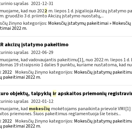
urinio sąrašas
2021-12-31
muojame, kad nuo 202
2
m. liepos 1 d. įsigalioja Akcizų įstatymo p
m. gruodžio 3 d. priimto Akcizų įstatymo nuostatų,...
čių žinyno kategorijos:
Mokesčių įstatymų pakeitimai » Mokesčių 
timai 2022 m.
LR akcizų įstatymo pakeitimo
urinio sąrašas
2022-06-29
muojame, kad vadovaujantis pakeitimu[1], nuo 2022 m. liepos 1 d.
domas 19 straipsnio 1 dalies 9 punktu, kuriame nustatoma, kad nuo
:
2022
Mokesčių žinyno kategorijos:
Mokesčių įstatymų pakeitima
ų pakeitimai 2022 m.
kuro objektų, talpyklų
ir
apskaitos priemonių registravi
urinio sąrašas
2022-01-12
rmuojame, kad
mokesčių
mokėtojams panaikinta prievolė VMI[1] r
itos priemones. Šiuos pakeitimus reglamentuoja šie teisės...
:
2022
Mokesčių žinyno kategorijos:
Mokesčių įstatymų pakeitima
ų pakeitimai 2022 m.