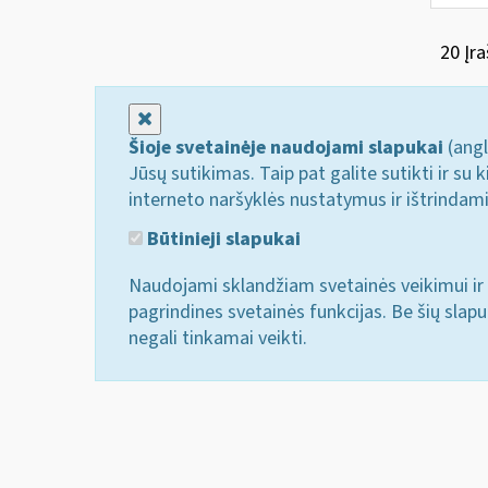
20 Įra
Uždaryti
Šioje svetainėje naudojami slapukai
(angl
Jūsų sutikimas. Taip pat galite sutikti ir s
interneto naršyklės nustatymus ir ištrindam
Būtinieji slapukai
Naudojami sklandžiam svetainės veikimui ir 
pagrindines svetainės funkcijas. Be šių slap
negali tinkamai veikti.