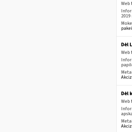
Web t
Infor
2019 
Mokes
pakei
Dėl 
Web t
Infor
papil
Metai
Akciz
Dėl 
Web t
Info
apska
Metai
Akciz