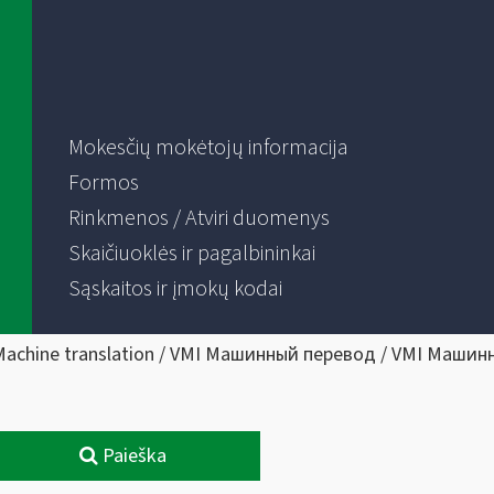
Mokesčių mokėtojų informacija
Formos
Rinkmenos / Atviri duomenys
Skaičiuoklės ir pagalbininkai
Sąskaitos ir įmokų kodai
Machine translation / VMI Машинный перевод / VMI Машин
Paieška