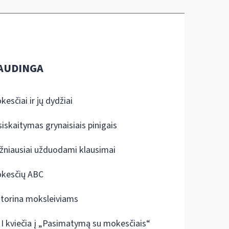
AUDINGA
kesčiai ir jų dydžiai
siskaitymas grynaisiais pinigais
žniausiai užduodami klausimai
kesčių ABC
ktorina moksleiviams
I kviečia į „Pasimatymą su mokesčiais“