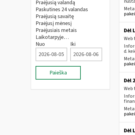
nusta
Praėjusią valandą
Metai
Paskutines 24 valandas
pakei
Praėjusią savaitę
Praėjusį mėnesį
Praėjusiais metais
Dėl 
Laikotarpyje…
Web t
Nuo
Iki
Infor
d. kei
Metai
pakei
Paieška
Dėl 
Web t
Infor
finan
Metai
pakei
Dėl 