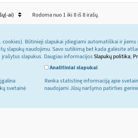
šų(-ai)
Rodoma nuo 1 iki 8 iš 8 irašų.
. cookies). Būtinieji slapukai įdiegiami automatiškai ir jiems
u kitų slapukų naudojimu. Savo sutikimą bet kada galėsite atš
i įrašytus slapukus. Daugiau informacijos
Slapukų politika
;
Pr
Analitiniai slapukai
įgalina
Renka statistinę informaciją apie svetai
ukų svetainė
naudojami Jūsų naršymo patirties gerini