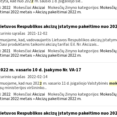
tyta, kad nuo 202
2
m. sausio 1 d. įsigaliojo šie...
:
2022
Mokesčiai:
Akcizai
Mokesčių žinyno kategorijos:
Mokesčių 
timai 2022 metais » Akcizų pakeitimai 2022 m.
Lietuvos Respublikos akcizų įstatymo pakeitimo nuo 202
urinio sąrašas
2021-12-02
muojame, kad, vadovaujantis Lietuvos Respublikos akcizų įstatymo 
čiasi produktams taikomi akcizų tarifai: Eil. Nr. Akcizais...
:
2021
Mokesčiai:
Akcizai
Mokesčių žinyno kategorijos:
Mokesčių 
timai 2022 metais » Akcizų pakeitimai 2022 m.
2022 m. vasario 10 d. įsakymo Nr. VA-17
urinio sąrašas
2022-02-14
muojame, kad nuo 202
2
m. vasario 11 d. įsigaliojo Valstybinės
mok
sų ministerijos viršininko...
:
2022
Mokesčiai:
Akcizai
Mokesčių žinyno kategorijos:
Mokesčių 
timai 2022 metais » Akcizų pakeitimai 2022 m.
Lietuvos Respublikos akcizų įstatymo pakeitimo nuo 2022