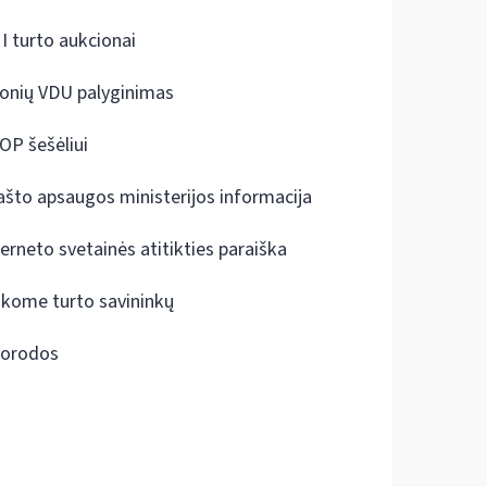
I turto aukcionai
onių VDU palyginimas
OP šešėliui
ašto apsaugos ministerijos informacija
terneto svetainės atitikties paraiška
škome turto savininkų
orodos