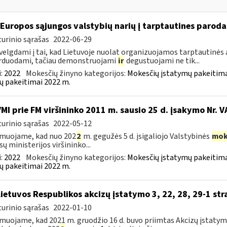
 Europos sąjungos valstybių narių į tarptautines paroda
urinio sąrašas
2022-06-29
velgdami į tai, kad Lietuvoje nuolat organizuojamos tarptautinės 
rduodami, tačiau demonstruojami
ir
degustuojami ne tik...
:
2022
Mokesčių žinyno kategorijos:
Mokesčių įstatymų pakeitima
ų pakeitimai 2022 m.
VMI prie FM viršininko 2011 m. sausio 25 d. įsakymo Nr. 
urinio sąrašas
2022-05-12
muojame, kad nuo 202
2
m. gegužės 5 d. įsigaliojo Valstybinės
mok
sų ministerijos viršininko...
:
2022
Mokesčių žinyno kategorijos:
Mokesčių įstatymų pakeitima
ų pakeitimai 2022 m.
Lietuvos Respublikos akcizų įstatymo 3, 22, 28, 29-1 str
urinio sąrašas
2022-01-10
muojame, kad 2021 m. gruodžio 16 d. buvo priimtas Akcizų įstatym