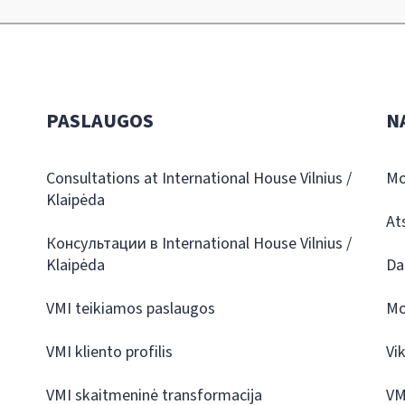
PASLAUGOS
N
Consultations at International House Vilnius /
Mo
Klaipėda
At
Консультации в International House Vilnius /
Klaipėda
Da
VMI teikiamos paslaugos
Mo
VMI kliento profilis
Vi
VMI skaitmeninė transformacija
VM