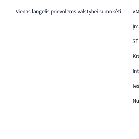
Vienas langelis prievolėms valstybei sumokėti
VM
Įm
ST
Kr
In
Ie
Nu