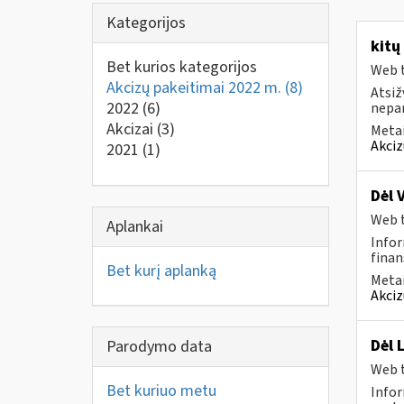
Kategorijos
kitų
Bet kurios kategorijos
Web t
Akcizų pakeitimai 2022 m.
(8)
Atsiž
2022
(6)
nepa
Akcizai
(3)
Metai
Akciz
2021
(1)
Dėl 
Web t
Aplankai
Infor
finan
Bet kurį aplanką
Metai
Akciz
Dėl 
Parodymo data
Web t
Bet kuriuo metu
Infor