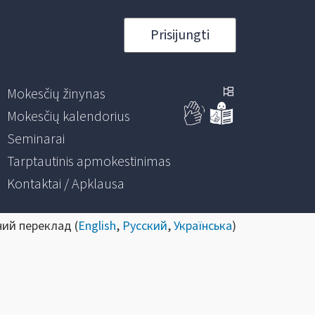
Prisijungti
Mokesčių žinynas
Mokesčių kalendorius
Seminarai
Tarptautinis apmokestinimas
Kontaktai / Apklausa
ний переклад (
English
,
Русский
,
Українська
)