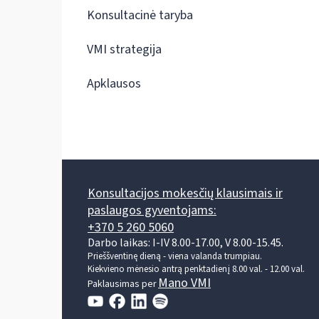
Konsultacinė taryba
VMI strategija
Apklausos
Konsultacijos mokesčių klausimais ir
paslaugos gyventojams:
+370 5 260 5060
Darbo laikas: I-IV 8.00-17.00, V 8.00-15.45.
Prieššventinę dieną - viena valanda trumpiau.
Kiekvieno mėnesio antrą penktadienį 8.00 val. - 12.00 val.
Mano VMI
Paklausimas per