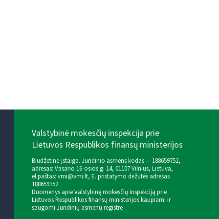
Valstybinė mokesčių inspekcija prie
Lietuvos Respublikos finansų ministerijos
Biudžetinė įstaiga. Juridinio asmens kodas — 188659752,
adresas: Vasario 16-osios g. 14, 01107 Vilnius, Lietuva,
el.paštas:
vmi@vmi.lt
, E. pristatymo dėžutės adresas
188659752
Duomenys apie Valstybinę mokesčių inspekciją prie
Lietuvos Respublikos finansų ministerijos kaupiami ir
saugomi Juridinių asmenų registre