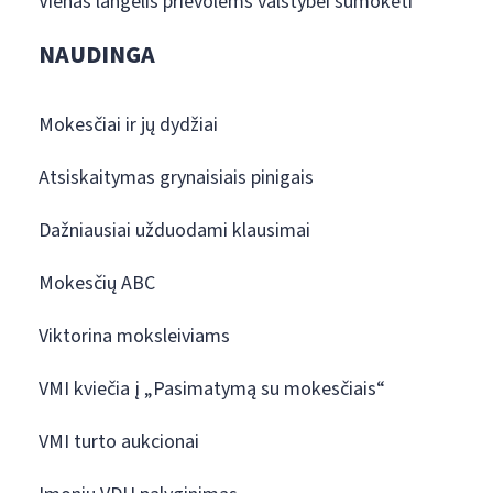
Vienas langelis prievolėms valstybei sumokėti
NAUDINGA
Mokesčiai ir jų dydžiai
Atsiskaitymas grynaisiais pinigais
Dažniausiai užduodami klausimai
Mokesčių ABC
Viktorina moksleiviams
VMI kviečia į „Pasimatymą su mokesčiais“
VMI turto aukcionai