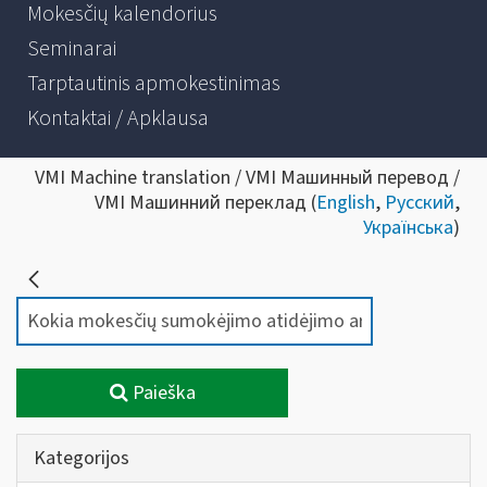
Mokesčių kalendorius
Seminarai
Tarptautinis apmokestinimas
Kontaktai / Apklausa
VMI Machine translation / VMI Машинный перевод /
VMI Машинний переклад (
English
,
Русский
,
Українська
)
Paieška
Kategorijos