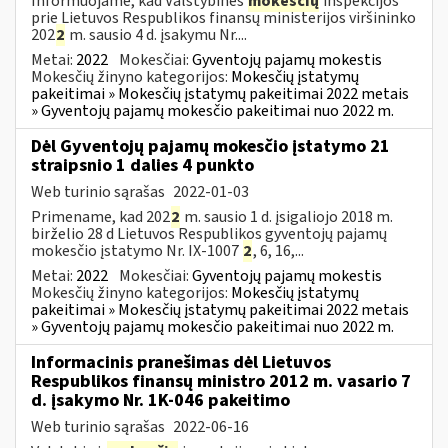
Informuojame, kad Valstybinės
mokesčių
inspekcijos
prie Lietuvos Respublikos finansų ministerijos viršininko
202
2
m. sausio 4 d. įsakymu Nr....
Metai:
2022
Mokesčiai:
Gyventojų pajamų mokestis
Mokesčių žinyno kategorijos:
Mokesčių įstatymų
pakeitimai » Mokesčių įstatymų pakeitimai 2022 metais
» Gyventojų pajamų mokesčio pakeitimai nuo 2022 m.
Dėl Gyventojų pajamų mokesčio įstatymo 21
straipsnio 1 dalies 4 punkto
Web turinio sąrašas
2022-01-03
Primename, kad 202
2
m. sausio 1 d. įsigaliojo 2018 m.
birželio 28 d Lietuvos Respublikos gyventojų pajamų
mokesčio įstatymo Nr. IX-1007
2
, 6, 16,...
Metai:
2022
Mokesčiai:
Gyventojų pajamų mokestis
Mokesčių žinyno kategorijos:
Mokesčių įstatymų
pakeitimai » Mokesčių įstatymų pakeitimai 2022 metais
» Gyventojų pajamų mokesčio pakeitimai nuo 2022 m.
Informacinis pranešimas dėl Lietuvos
Respublikos finansų ministro 2012 m. vasario 7
d. įsakymo Nr. 1K-046 pakeitimo
Web turinio sąrašas
2022-06-16