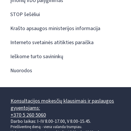
Įmonių VDU palyginimas
STOP šešėliui
Krašto apsaugos ministerijos informacija
Interneto svetainės atitikties paraiška
Ieškome turto savininkų
Nuorodos
Konsultacijos mokesčių klausimais ir paslaugos
gyventojams:
+370 5 260 5060
Darbo laikas: I-IV 8.00-17.00, V 8.00-15.45.
Prieššventinę dieną - viena valanda trumpiau.