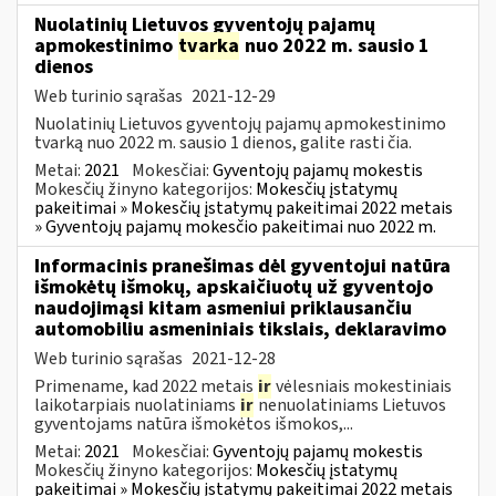
Nuolatinių Lietuvos gyventojų pajamų
apmokestinimo
tvarka
nuo 2022 m. sausio 1
dienos
Web turinio sąrašas
2021-12-29
Nuolatinių Lietuvos gyventojų pajamų apmokestinimo
tvarką nuo 2022 m. sausio 1 dienos, galite rasti čia.
Metai:
2021
Mokesčiai:
Gyventojų pajamų mokestis
Mokesčių žinyno kategorijos:
Mokesčių įstatymų
pakeitimai » Mokesčių įstatymų pakeitimai 2022 metais
» Gyventojų pajamų mokesčio pakeitimai nuo 2022 m.
Informacinis pranešimas dėl gyventojui natūra
išmokėtų išmokų, apskaičiuotų už gyventojo
naudojimąsi kitam asmeniui priklausančiu
automobiliu asmeniniais tikslais, deklaravimo
Web turinio sąrašas
2021-12-28
Primename, kad 2022 metais
ir
vėlesniais mokestiniais
laikotarpiais nuolatiniams
ir
nenuolatiniams Lietuvos
gyventojams natūra išmokėtos išmokos,...
Metai:
2021
Mokesčiai:
Gyventojų pajamų mokestis
Mokesčių žinyno kategorijos:
Mokesčių įstatymų
pakeitimai » Mokesčių įstatymų pakeitimai 2022 metais