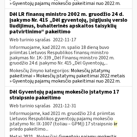
» Gyventojų pajamų mokesčio pakeitimai nuo 2022 m.
Dėl LR finansų ministro 2002 m. gruodžio 24 d.
įsakymo Nr. 415 „Dėl gyventojų, įsigijusių verslo
liudijimus, buhalterinės apskaitos taisyklių
patvirtinimo“ pakeitimo
Web turinio sąrašas
2022-11-17
Informuojame, kad 2022 m. spalio 18 dieną buvo
priimtas Lietuvos Respublikos finansų ministro
įsakymas Nr. 1K-339 „Dėl Finansų ministro 2002 m.
gruodžio 24 d. įsakymo Nr. 415 „Dėl Gyventojų,...
Mokesčių žinyno kategorijos:
Mokesčių įstatymų
pakeitimai » Mokesčių įstatymų pakeitimai 2022 metais
» Gyventojų pajamų mokesčio pakeitimai nuo 2022 m.
Dėl Gyventojų pajamų mokesčio įstatymo 17
straipsnio pakeitimo
Web turinio sąrašas
2021-12-31
Informuojame, kad 2021 m. gruodžio 23 d. priimtas
Lietuvos Respublikos gyventojų pajamų mokesčio
įstatymo Nr. IX-1007 (toliau – GPMĮ) 17 straipsnio
ir
priedo pakeitimo...
Metai:
2021
Mokesčiai:
Gyventojų pajamų mokestis