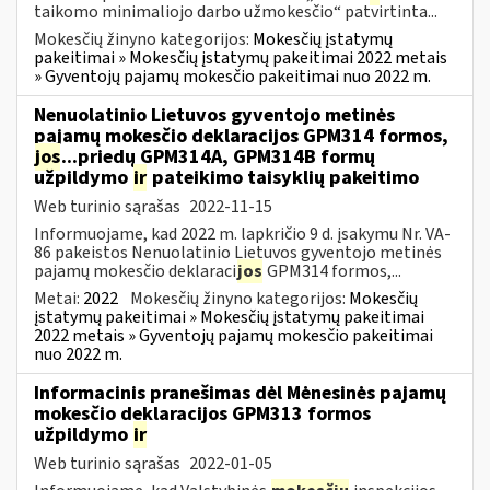
taikomo minimaliojo darbo užmokesčio“ patvirtinta...
Mokesčių žinyno kategorijos:
Mokesčių įstatymų
pakeitimai » Mokesčių įstatymų pakeitimai 2022 metais
» Gyventojų pajamų mokesčio pakeitimai nuo 2022 m.
Nenuolatinio Lietuvos gyventojo metinės
pajamų mokesčio deklaracijos GPM314 formos,
jos
...priedų GPM314A, GPM314B formų
užpildymo
ir
pateikimo taisyklių pakeitimo
Web turinio sąrašas
2022-11-15
Informuojame, kad 2022 m. lapkričio 9 d. įsakymu Nr. VA-
86 pakeistos Nenuolatinio Lietuvos gyventojo metinės
pajamų mokesčio deklaraci
jos
GPM314 formos,...
Metai:
2022
Mokesčių žinyno kategorijos:
Mokesčių
įstatymų pakeitimai » Mokesčių įstatymų pakeitimai
2022 metais » Gyventojų pajamų mokesčio pakeitimai
nuo 2022 m.
Informacinis pranešimas dėl Mėnesinės pajamų
mokesčio deklaracijos GPM313 formos
užpildymo
ir
Web turinio sąrašas
2022-01-05