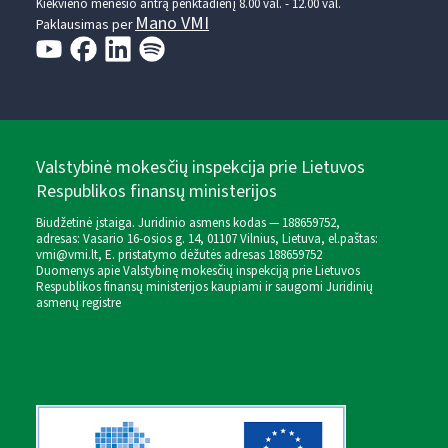
Kiekvieno mėnesio antrą penktadienį 8.00 val. - 12.00 val.
Mano VMI
Paklausimas per
Valstybinė mokesčių inspekcija prie Lietuvos
Respublikos finansų ministerijos
Biudžetinė įstaiga. Juridinio asmens kodas — 188659752,
adresas: Vasario 16-osios g. 14, 01107 Vilnius, Lietuva, el.paštas:
vmi@vmi.lt
, E. pristatymo dėžutės adresas 188659752
Duomenys apie Valstybinę mokesčių inspekciją prie Lietuvos
Respublikos finansų ministerijos kaupiami ir saugomi Juridinių
asmenų registre