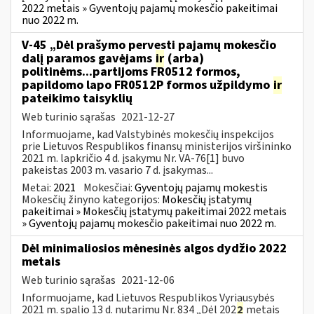
2022 metais » Gyventojų pajamų mokesčio pakeitimai
nuo 2022 m.
V-45 „Dėl prašymo pervesti pajamų mokesčio
dalį paramos gavėjams
ir
(arba)
politinėms...partijoms FR0512 formos,
papildomo lapo FR0512P formos užpildymo
ir
pateikimo taisyklių
Web turinio sąrašas
2021-12-27
Informuojame, kad Valstybinės mokesčių inspekcijos
prie Lietuvos Respublikos finansų ministerijos viršininko
2021 m. lapkričio 4 d. įsakymu Nr. VA-76[1] buvo
pakeistas 2003 m. vasario 7 d. įsakymas...
Metai:
2021
Mokesčiai:
Gyventojų pajamų mokestis
Mokesčių žinyno kategorijos:
Mokesčių įstatymų
pakeitimai » Mokesčių įstatymų pakeitimai 2022 metais
» Gyventojų pajamų mokesčio pakeitimai nuo 2022 m.
Dėl minimaliosios mėnesinės algos dydžio 2022
metais
Web turinio sąrašas
2021-12-06
Informuojame, kad Lietuvos Respublikos Vyriausybės
2021 m. spalio 13 d. nutarimu Nr. 834 „Dėl 202
2
metais