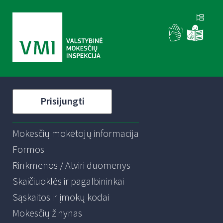
Prisijungti
Mokesčių mokėtojų informacija
Formos
Rinkmenos / Atviri duomenys
Skaičiuoklės ir pagalbininkai
Sąskaitos ir įmokų kodai
Mokesčių žinynas