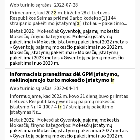
Web turinio sąrašas
2022-07-28
Primename, kad 202
2
m. birželio 28 d. Lietuvos
Respublikos Seimas priėmė Darbo kodekso[1] 144
straipsnio pakeitimo įstatymą[
2
] (toliau – pakeitimo...
Metai:
2022
Mokesčiai:
Gyventojų pajamų mokestis
Mokesčių žinyno kategorijos:
Mokesčių įstatymų
pakeitimai » Mokesčių įstatymų pakeitimai 2022 metais
» Gyventojų pajamų mokesčio pakeitimai nuo 2022 m.
Mokesčių įstatymų pakeitimai » Mokesčių įstatymų
pakeitimai 2023 metais » Gyventojų pajamų mokesčio
pakeitimai nuo 2023 m.
Informacinis pranešimas dėl GPM įstatymo,
nekilnojamojo turto mokesčio įstatymo
ir
Web turinio sąrašas
2022-04-14
Informuojame, kad 2022 m. kovo 31 dieną buvo priimtas
Lietuvos Respublikos gyventojų pajamų mokesčio
įstatymo Nr. IX-1007 4
ir
17 straipsnių pakeitimo
įstatymas Nr....
Metai:
2022
Mokesčiai:
Gyventojų pajamų mokestis
Mokesčių žinyno kategorijos:
Mokesčių įstatymų
pakeitimai » Mokesčių įstatymų pakeitimai 2022 metais
» Gyventojų pajamų mokesčio pakeitimai nuo 2022 m.