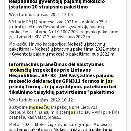
Respublikos gyventojų pajamų mokesčio
įstatymo 20 straipsnio pakeitimo
Web turinio sąrašas
2021-12-06
VMI prie FM[1] praneša, kad 2021 m. lapkričio 25 d.
priimtu Lietuvos Respublikos gyventojų pajamų
mokesčio įstatymo Nr. IX-1007 20 straipsnio pakeitimo
įstatymu Nr. XIV-713 pakeisti nuo 2022 m....
Mokesčių žinyno kategorijos:
Mokesčių įstatymų
pakeitimai » Mokesčių įstatymų pakeitimai 2022 metais
» Gyventojų pajamų mokesčio pakeitimai nuo 2022 m.
Informacinis pranešimas dėl Valstybinės
mokesčių
inspekcijos prie Lietuvos
Respublikos...VA- 93 „Dėl Pavyzdinės pajamų
mokesčio deklaracijos GPM311 formos
ir
jos
priedų formų...
ir
jų užpildymo, pateikimo bei
tikslinimo taisyklių patvirtinimo“ pakeitimo
Web turinio sąrašas
2022-10-12
alstybinė
mokesčių
inspekcija prie Lietuvos
Respublikos finansų ministeri
jos
(toliau – VMI prie FM)
praneša, kad Valstybinės...
Metai:
2022
Mokesčių žinyno kategorijos:
Mokesčių
įstatymų pakeitimai » Mokesčių įstatymų pakeitimai