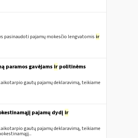
ntys pasinaudoti pajamų mokesčio lengvatomis
ir
rimą paramos gavėjams
ir
politinėms
 laikotarpio gautų pajamų deklaravimą, teikiame
mokestinamąjį pajamų dydį
ir
 laikotarpio gautų pajamų deklaravimą, teikiame
okestinamąjį...