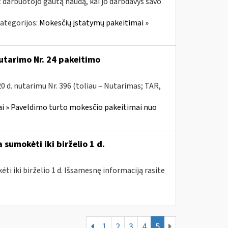
t darbuotojo gautą naudą, kai jo darbdavys savo
ategorijos:
Mokesčių įstatymų pakeitimai »
utarimo Nr. 24 pakeitimo
 d. nutarimu Nr. 396 (toliau – Nutarimas; TAR,
i » Paveldimo turto mokesčio pakeitimai nuo
sumokėti iki birželio 1 d.
i iki birželio 1 d. Išsamesnę informaciją rasite
1
2
3
4
5