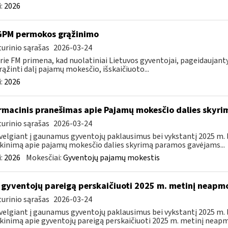
:
2026
GPM permokos grąžinimo
urinio sąrašas
2026-03-24
rie FM primena, kad nuolatiniai Lietuvos gyventojai, pageidauja
rąžinti dalį pajamų mokesčio, išskaičiuoto...
:
2026
rmacinis pranešimas apie Pajamų mokesčio dalies sky
urinio sąrašas
2026-03-24
velgiant į gaunamus gyventojų paklausimus bei vykstantį 2025 m.
kinimą apie pajamų mokesčio dalies skyrimą paramos gavėjams...
:
2026
Mokesčiai:
Gyventojų pajamų mokestis
 gyventojų pareigą perskaičiuoti 2025 m. metinį neap
urinio sąrašas
2026-03-24
velgiant į gaunamus gyventojų paklausimus bei vykstantį 2025 m.
kinimą apie gyventojų pareigą perskaičiuoti 2025 m. metinį neapm