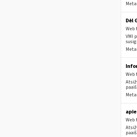
Metai
Dėl 
Web t
VMI p
susig
Metai
Info
Web t
Atsiž
paaiš
Metai
apie
Web t
Atsiž
paaiš