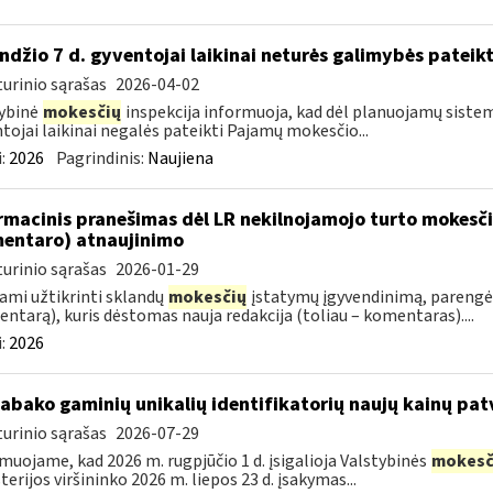
ndžio 7 d. gyventojai laikinai neturės galimybės pateik
urinio sąrašas
2026-04-02
ybinė
mokesčių
inspekcija informuoja, kad dėl planuojamų sistem
tojai laikinai negalės pateikti Pajamų mokesčio...
:
2026
Pagrindinis:
Naujiena
rmacinis pranešimas dėl LR nekilnojamojo turto mokesč
entaro) atnaujinimo
urinio sąrašas
2026-01-29
ami užtikrinti sklandų
mokesčių
įstatymų įgyvendinimą, parengė
ntarą), kuris dėstomas nauja redakcija (toliau – komentaras)....
:
2026
tabako gaminių unikalių identifikatorių naujų kainų pat
urinio sąrašas
2026-07-29
muojame, kad 2026 m. rugpjūčio 1 d. įsigalioja Valstybinės
mokesč
terijos viršininko 2026 m. liepos 23 d. įsakymas...