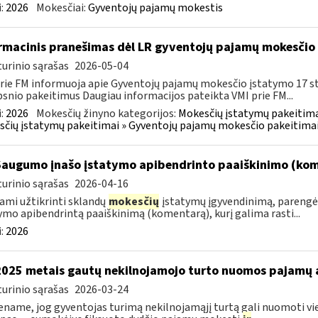
:
2026
Mokesčiai:
Gyventojų pajamų mokestis
rmacinis pranešimas dėl LR gyventojų pajamų mokesčio 
urinio sąrašas
2026-05-04
rie FM informuoja apie Gyventojų pajamų mokesčio įstatymo 17 s
psnio pakeitimus Daugiau informacijos pateikta VMI prie FM...
:
2026
Mokesčių žinyno kategorijos:
Mokesčių įstatymų pakeitima
čių įstatymų pakeitimai » Gyventojų pajamų mokesčio pakeitimai
Saugumo įnašo įstatymo apibendrinto paaiškinimo (ko
urinio sąrašas
2026-04-16
ami užtikrinti sklandų
mokesčių
įstatymų įgyvendinimą, parengė
ymo apibendrintą paaiškinimą (komentarą), kurį galima rasti...
:
2026
2025 metais gautų nekilnojamojo turto nuomos pajamų
urinio sąrašas
2026-03-24
name, jog gyventojas turimą nekilnojamąjį turtą gali nuomoti vie