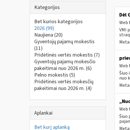
Kategorijos
Dėl 
Bet kurios kategorijos
Web t
2026
(99)
VMI p
Naujiena
(20)
strai
Gyventojų pajamų mokestis
Metai
(11)
Pridėtinės vertės mokestis
(7)
prie
Gyventojų pajamų mokesčio
Web t
pakeitimai nuo 2026 m.
(6)
Šiuo 
Pelno mokestis
(5)
nuo k
Pridėtinės vertės mokesčių
Metai
pakeitimai nuo 2026 m.
(4)
„Nuo
Web t
Aplankai
Šiuo 
paja
Bet kurį aplanką
Metai