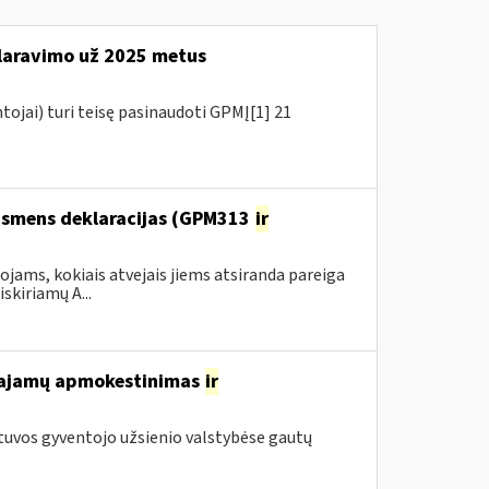
aravimo už 2025 metus
tojai) turi teisę pasinaudoti GPMĮ[1] 21
 asmens deklaracijas (GPM313
ir
ams, kokiais atvejais jiems atsiranda pareiga
kiriamų A...
 pajamų apmokestinimas
ir
tuvos gyventojo užsienio valstybėse gautų