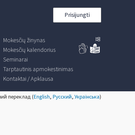
Prisijungti
Mokesčių žinynas
Mokesčių kalendorius
Seminarai
Tarptautinis apmokestinimas
Kontaktai / Apklausa
ний переклад (
English
,
Русский
,
Українська
)