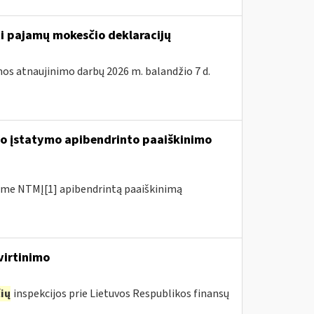
ti pajamų mokesčio deklaracijų
os atnaujinimo darbų 2026 m. balandžio 7 d.
io įstatymo apibendrinto paaiškinimo
me NTMĮ[1] apibendrintą paaiškinimą
virtinimo
ių
inspekcijos prie Lietuvos Respublikos finansų