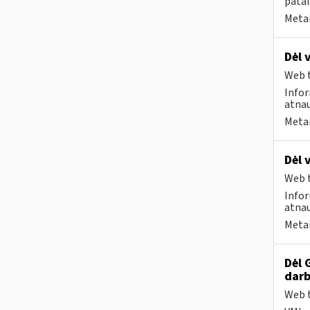
patal
Metai
Dėl 
Web t
Infor
atnau
Metai
Dėl 
Web t
Infor
atnau
Metai
Dėl 
darb
Web t