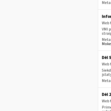
Metai
Info
Web t
VMI p
strai
Metai
Mokes
Dėl 
Web t
Siekd
įstat
Metai
Dėl 
Web t
Prime