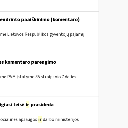
bendrinto paaiškinimo (komentaro)
me Lietuvos Respublikos gyventojų pajamų
lies komentaro parengimo
e PVM įstatymo 85 straipsnio 7 dalies
igiasi teisė
ir
prasideda
 Socialinės apsaugos
ir
darbo ministerijos