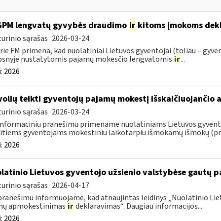
GPM lengvatų gyvybės draudimo
ir
kitoms įmokoms dekl
urinio sąrašas
2026-03-24
rie FM primena, kad nuolatiniai Lietuvos gyventojai (toliau – gyven
psnyje nustatytomis pajamų mokesčio lengvatomis
ir
...
:
2026
volių teikti gyventojų pajamų mokestį išskaičiuojančio
urinio sąrašas
2026-03-24
informaciniu pranešimu primename nuolatiniams Lietuvos gyventoj
itiems gyventojams mokestiniu laikotarpiu išmokamų išmokų (pris
:
2026
latinio Lietuvos gyventojo užsienio valstybėse gautų
urinio sąrašas
2026-04-17
pranešimu informuojame, kad atnaujintas leidinys „Nuolatinio Lie
mų apmokestinimas
ir
deklaravimas“. Daugiau informacijos...
:
2026