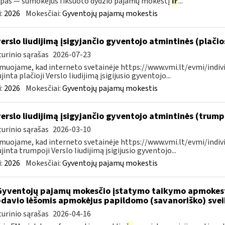
pas — sumokėjus fiksuoto dydžio pajamų mokestį
ir
...
:
2026
Mokesčiai:
Gyventojų pajamų mokestis
verslo liudijimą įsigyjančio gyventojo atmintinės (plači
urinio sąrašas
2026-07-23
muojame, kad interneto svetainėje https://www.vmi.lt/evmi/indivi
jinta plačioji Verslo liudijimą įsigijusio gyventojo...
:
2026
Mokesčiai:
Gyventojų pajamų mokestis
verslo liudijimą įsigyjančio gyventojo atmintinės (trum
urinio sąrašas
2026-03-10
muojame, kad interneto svetainėje https://www.vmi.lt/evmi/indivi
jinta trumpoji Verslo liudijimą įsigijusio gyventojo...
:
2026
Mokesčiai:
Gyventojų pajamų mokestis
Gyventojų pajamų mokesčio įstatymo taikymo apmokes
davio lėšomis apmokėjus papildomo (savanoriško) sve
urinio sąrašas
2026-04-16