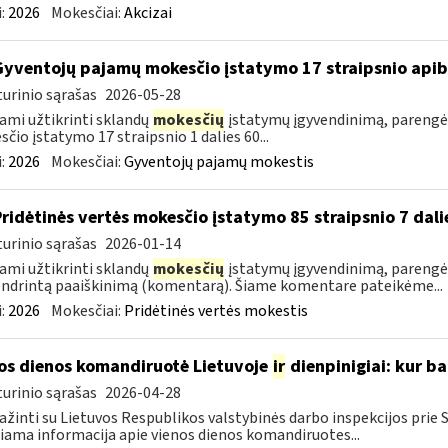
:
2026
Mokesčiai:
Akcizai
Gyventojų pajamų mokesčio įstatymo 17 straipsnio api
urinio sąrašas
2026-05-28
ami užtikrinti sklandų
mokesčių
įstatymų įgyvendinimą, parengė
čio įstatymo 17 straipsnio 1 dalies 60...
:
2026
Mokesčiai:
Gyventojų pajamų mokestis
Pridėtinės vertės mokesčio įstatymo 85 straipsnio 7 da
urinio sąrašas
2026-01-14
ami užtikrinti sklandų
mokesčių
įstatymų įgyvendinimą, parengėm
ndrintą paaiškinimą (komentarą). Šiame komentare pateikėme...
:
2026
Mokesčiai:
Pridėtinės vertės mokestis
os dienos komandiruotė Lietuvoje
ir
dienpinigiai: kur ba
urinio sąrašas
2026-04-28
ažinti su Lietuvos Respublikos valstybinės darbo inspekcijos prie
iama informacija apie vienos dienos komandiruotes...