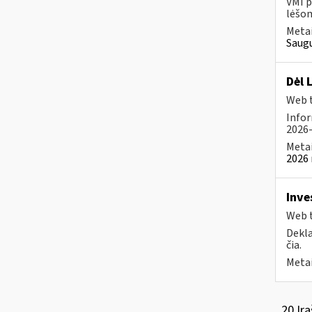
VMI p
lėšom
Metai
Saugu
Dėl 
Web t
Infor
2026-
Metai
2026 
Inve
Web t
Dekla
čia.
Metai
20 Įra