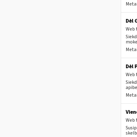
Metai
Dėl 
Web t
Siekd
mokes
Metai
Dėl 
Web t
Siekd
apibe
Metai
Vien
Web t
Susip
skelb