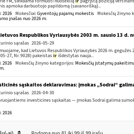
rie FM, siekdama formuoti nuoseklią
ir
pagrįstą poziciją vertinan
is apmoka darbuotojo papildomą (savanorišką)...
:
2026
Mokesčiai:
Gyventojų pajamų mokestis
Mokesčių žinyno k
mo įnašas nuo 2026 m.
Lietuvos Respublikos Vyriausybės 2003 m. sausio 13 d. n
urinio sąrašas
2026-05-29
muojame, kad Lietuvos Respublikos Vyriausybės 2026 m. gegužės 20
05-27, Nr. 9028) pakeistas
ir
išdėstytas nauja...
:
2026
Mokesčių žinyno kategorijos:
Mokesčių įstatymų pakeitima
m.
sticinės sąskaitos deklaravimas: įmokas „Sodrai“ galima 
urinio sąrašas
2026-04-30
ruojantiems investicines sąskaitas — įmokas Sodrai galima sumokėt
:
2026
šų(-ai)
Rodoma nuo 81 iki 99 iš 99 irašų.