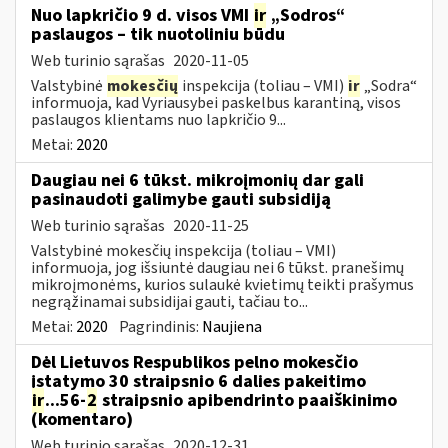
Nuo lapkričio 9 d. visos VMI
ir
„Sodros“
paslaugos – tik nuotoliniu būdu
Web turinio sąrašas
2020-11-05
Valstybinė
mokesčių
inspekcija (toliau – VMI)
ir
„Sodra“
informuoja, kad Vyriausybei paskelbus karantiną, visos
paslaugos klientams nuo lapkričio 9...
Metai:
2020
Daugiau nei 6 tūkst. mikroįmonių dar gali
pasinaudoti galimybe gauti subsidiją
Web turinio sąrašas
2020-11-25
Valstybinė mokesčių inspekcija (toliau – VMI)
informuoja, jog išsiuntė daugiau nei 6 tūkst. pranešimų
mikroįmonėms, kurios sulaukė kvietimų teikti prašymus
negrąžinamai subsidijai gauti, tačiau to...
Metai:
2020
Pagrindinis:
Naujiena
Dėl Lietuvos Respublikos pelno mokesčio
įstatymo 30 straipsnio 6 dalies pakeitimo
ir
...56-
2
straipsnio apibendrinto paaiškinimo
(komentaro)
Web turinio sąrašas
2020-12-31