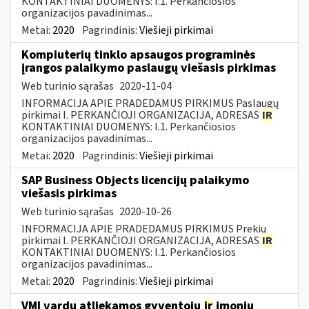
KONTAKTINIAI DUOMENYS: I.1. Perkančiosios
organizacijos pavadinimas...
Metai:
2020
Pagrindinis:
Viešieji pirkimai
Kompiuterių tinklo apsaugos programinės
įrangos palaikymo paslaugų viešasis pirkimas
Web turinio sąrašas
2020-11-04
INFORMACIJA APIE PRADEDAMUS PIRKIMUS Paslaugų
pirkimai I. PERKANČIOJI ORGANIZACIJA, ADRESAS
IR
KONTAKTINIAI DUOMENYS: I.1. Perkančiosios
organizacijos pavadinimas...
Metai:
2020
Pagrindinis:
Viešieji pirkimai
SAP Business Objects licencijų palaikymo
viešasis pirkimas
Web turinio sąrašas
2020-10-26
INFORMACIJA APIE PRADEDAMUS PIRKIMUS Prekių
pirkimai I. PERKANČIOJI ORGANIZACIJA, ADRESAS
IR
KONTAKTINIAI DUOMENYS: I.1. Perkančiosios
organizacijos pavadinimas...
Metai:
2020
Pagrindinis:
Viešieji pirkimai
VMI vardu atliekamos gyventojų
ir
įmonių