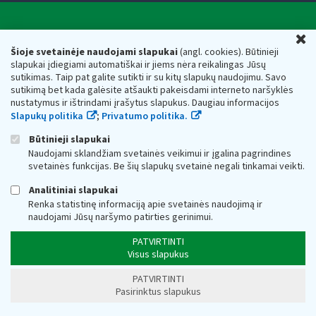
Valstybinė mokesčių inspekcija prie Lietuvos
U
Respublikos finansų ministerijos
Šioje svetainėje naudojami slapukai
(angl. cookies). Būtinieji
slapukai įdiegiami automatiškai ir jiems nėra reikalingas Jūsų
Biudžetinė įstaiga. Juridinio asmens kodas — 188659752,
sutikimas. Taip pat galite sutikti ir su kitų slapukų naudojimu. Savo
adresas: Vasario 16-osios g. 14, 01107 Vilnius, Lietuva, el.paštas:
sutikimą bet kada galėsite atšaukti pakeisdami interneto naršyklės
vmi@vmi.lt
, E. pristatymo dėžutės adresas 188659752
nustatymus ir ištrindami įrašytus slapukus. Daugiau informacijos
Duomenys apie Valstybinę mokesčių inspekciją prie Lietuvos
Slapukų politika
;
Privatumo politika.
Respublikos finansų ministerijos kaupiami ir saugomi Juridinių
asmenų registre
Būtinieji slapukai
Naudojami sklandžiam svetainės veikimui ir įgalina pagrindines
svetainės funkcijas. Be šių slapukų svetainė negali tinkamai veikti.
Analitiniai slapukai
Renka statistinę informaciją apie svetainės naudojimą ir
naudojami Jūsų naršymo patirties gerinimui.
PATVIRTINTI
Visus slapukus
PATVIRTINTI
Pasirinktus slapukus