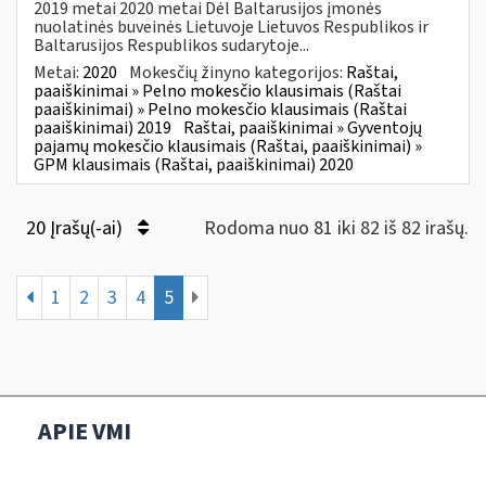
2019 metai 2020 metai Dėl Baltarusijos įmonės
nuolatinės buveinės Lietuvoje Lietuvos Respublikos ir
Baltarusijos Respublikos sudarytoje...
Metai:
2020
Mokesčių žinyno kategorijos:
Raštai,
paaiškinimai » Pelno mokesčio klausimais (Raštai
paaiškinimai) » Pelno mokesčio klausimais (Raštai
paaiškinimai) 2019
Raštai, paaiškinimai » Gyventojų
pajamų mokesčio klausimais (Raštai, paaiškinimai) »
GPM klausimais (Raštai, paaiškinimai) 2020
20 Įrašų(-ai)
Rodoma nuo 81 iki 82 iš 82 irašų.
1
2
3
4
5
APIE VMI