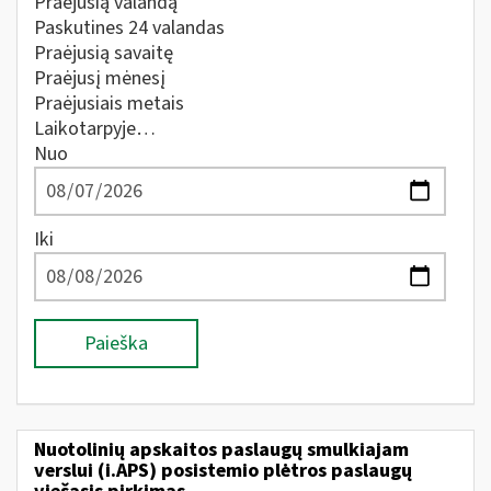
Praėjusią valandą
Paskutines 24 valandas
Praėjusią savaitę
Praėjusį mėnesį
Praėjusiais metais
Laikotarpyje…
Nuo
Iki
Paieška
Nuotolinių apskaitos paslaugų smulkiajam
verslui (i.APS) posistemio plėtros paslaugų