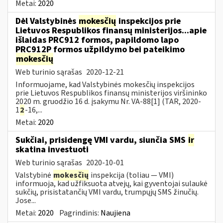
Metai:
2020
Dėl Valstybinės
mokesčių
inspekcijos prie
Lietuvos Respublikos finansų ministerijos...apie
išlaidas PRC912 formos, papildomo lapo
PRC912P formos užpildymo bei pateikimo
mokesčių
Web turinio sąrašas
2020-12-21
Informuojame, kad Valstybinės mokesčių inspekcijos
prie Lietuvos Respublikos finansų ministerijos viršininko
2020 m. gruodžio 16 d. įsakymu Nr. VA-88[1] (TAR, 2020-
1
2
-16,...
Metai:
2020
Sukčiai, prisidengę VMI vardu, siunčia SMS
ir
skatina investuoti
Web turinio sąrašas
2020-10-01
Valstybinė
mokesčių
inspekcija (toliau — VMI)
informuoja, kad užfiksuota atvejų, kai gyventojai sulaukė
sukčių, prisistatančių VMI vardu, trumpųjų SMS žinučių.
Jose...
Metai:
2020
Pagrindinis:
Naujiena