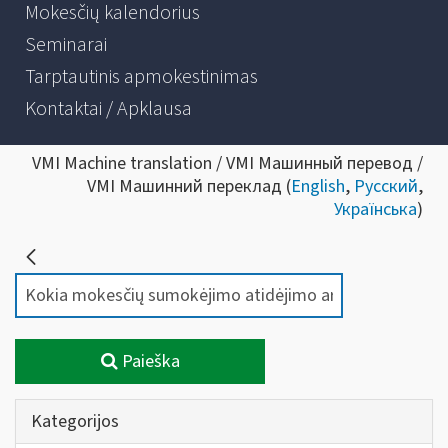
Mokesčių kalendorius
Seminarai
Tarptautinis apmokestinimas
Kontaktai / Apklausa
VMI Machine translation / VMI Машинный перевод /
VMI Машинний переклад (
English
,
Русский
,
Українська
)
Paieška
Kategorijos