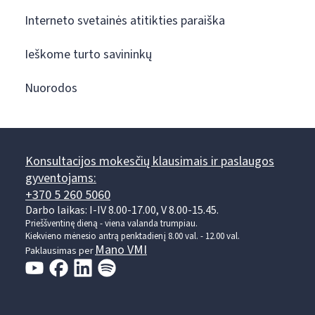
Interneto svetainės atitikties paraiška
Ieškome turto savininkų
Nuorodos
Konsultacijos mokesčių klausimais ir paslaugos
gyventojams:
+370 5 260 5060
Darbo laikas: I-IV 8.00-17.00, V 8.00-15.45.
Prieššventinę dieną - viena valanda trumpiau.
Kiekvieno mėnesio antrą penktadienį 8.00 val. - 12.00 val.
Mano VMI
Paklausimas per