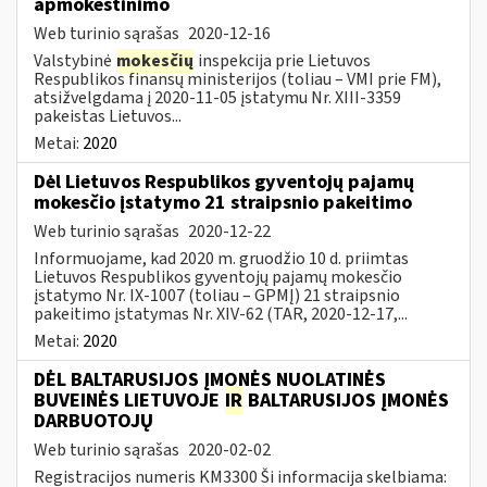
apmokestinimo
Web turinio sąrašas
2020-12-16
Valstybinė
mokesčių
inspekcija prie Lietuvos
Respublikos finansų ministerijos (toliau – VMI prie FM),
atsižvelgdama į 2020-11-05 įstatymu Nr. XIII-3359
pakeistas Lietuvos...
Metai:
2020
Dėl Lietuvos Respublikos gyventojų pajamų
mokesčio įstatymo 21 straipsnio pakeitimo
Web turinio sąrašas
2020-12-22
Informuojame, kad 2020 m. gruodžio 10 d. priimtas
Lietuvos Respublikos gyventojų pajamų mokesčio
įstatymo Nr. IX-1007 (toliau – GPMĮ) 21 straipsnio
pakeitimo įstatymas Nr. XIV-62 (TAR, 2020-12-17,...
Metai:
2020
DĖL BALTARUSIJOS ĮMONĖS NUOLATINĖS
BUVEINĖS LIETUVOJE
IR
BALTARUSIJOS ĮMONĖS
DARBUOTOJŲ
Web turinio sąrašas
2020-02-02
Registracijos numeris KM3300 Ši informacija skelbiama: