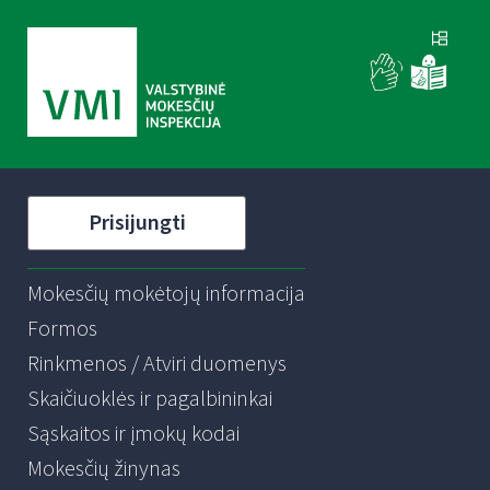
Prisijungti
Mokesčių mokėtojų informacija
Formos
Rinkmenos / Atviri duomenys
Skaičiuoklės ir pagalbininkai
Sąskaitos ir įmokų kodai
Mokesčių žinynas