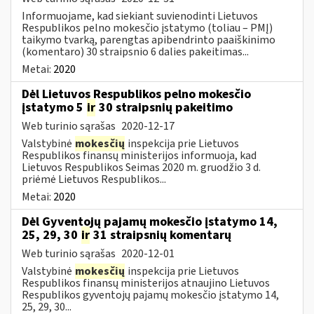
Informuojame, kad siekiant suvienodinti Lietuvos
Respublikos pelno mokesčio įstatymo (toliau – PMĮ)
taikymo tvarką, parengtas apibendrinto paaiškinimo
(komentaro) 30 straipsnio 6 dalies pakeitimas...
Metai:
2020
Dėl Lietuvos Respublikos pelno mokesčio
įstatymo 5
ir
30 straipsnių pakeitimo
Web turinio sąrašas
2020-12-17
Valstybinė
mokesčių
inspekcija prie Lietuvos
Respublikos finansų ministerijos informuoja, kad
Lietuvos Respublikos Seimas 2020 m. gruodžio 3 d.
priėmė Lietuvos Respublikos...
Metai:
2020
Dėl Gyventojų pajamų mokesčio įstatymo 14,
25, 29, 30
ir
31 straipsnių komentarų
Web turinio sąrašas
2020-12-01
Valstybinė
mokesčių
inspekcija prie Lietuvos
Respublikos finansų ministerijos atnaujino Lietuvos
Respublikos gyventojų pajamų mokesčio įstatymo 14,
25, 29, 30...