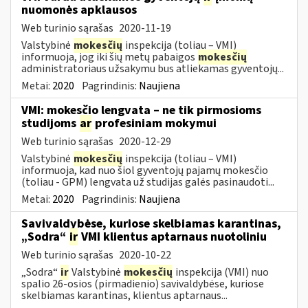
nuomonės apklausos
Web turinio sąrašas
2020-11-19
Valstybinė
mokesčių
inspekcija (toliau – VMI)
informuoja, jog iki šių metų pabaigos
mokesčių
administratoriaus užsakymu bus atliekamas gyventojų...
Metai:
2020
Pagrindinis:
Naujiena
VMI: mokesčio lengvata – ne tik pirmosioms
studijoms
ar
profesiniam mokymui
Web turinio sąrašas
2020-12-29
Valstybinė
mokesčių
inspekcija (toliau – VMI)
informuoja, kad nuo šiol gyventojų pajamų mokesčio
(toliau - GPM) lengvata už studijas galės pasinaudoti...
Metai:
2020
Pagrindinis:
Naujiena
Savivaldybėse, kuriose skelbiamas karantinas,
„Sodra“
ir
VMI klientus aptarnaus nuotoliniu
Web turinio sąrašas
2020-10-22
„Sodra“
ir
Valstybinė
mokesčių
inspekcija (VMI) nuo
spalio 26-osios (pirmadienio) savivaldybėse, kuriose
skelbiamas karantinas, klientus aptarnaus...