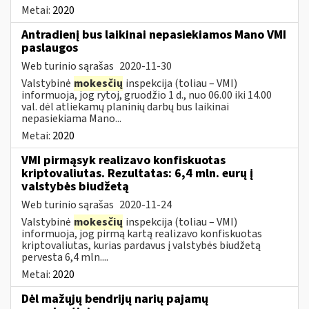
Metai:
2020
Antradienį bus laikinai nepasiekiamos Mano VMI
paslaugos
Web turinio sąrašas
2020-11-30
Valstybinė
mokesčių
inspekcija (toliau – VMI)
informuoja, jog rytoj, gruodžio 1 d., nuo 06.00 iki 14.00
val. dėl atliekamų planinių darbų bus laikinai
nepasiekiama Mano...
Metai:
2020
VMI pirmąsyk realizavo konfiskuotas
kriptovaliutas. Rezultatas: 6,4 mln. eurų į
valstybės biudžetą
Web turinio sąrašas
2020-11-24
Valstybinė
mokesčių
inspekcija (toliau – VMI)
informuoja, jog pirmą kartą realizavo konfiskuotas
kriptovaliutas, kurias pardavus į valstybės biudžetą
pervesta 6,4 mln....
Metai:
2020
Dėl mažųjų bendrijų narių pajamų