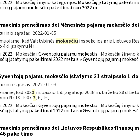
:
2022
Mokesčių žinyno kategorijos:
Mokesčių įstatymų pakeitima
tojų pajamų mokesčio pakeitimai nuo 2022 m.
rmacinis pranešimas dėl Mėnesinės pajamų mokesčio d
urinio sąrašas
2022-01-05
muojame, kad Valstybinės
mokesčių
inspekcijos prie Lietuvos Res
 4 d. įsakymu Nr....
:
2022
Mokesčiai:
Gyventojų pajamų mokestis
Mokesčių žinyno k
čių įstatymų pakeitimai 2022 metais » Gyventojų pajamų mokesči
Gyventojų pajamų mokesčio įstatymo 21 straipsnio 1 da
urinio sąrašas
2022-01-03
ename, kad 202
2
m. sausio 1 d. įsigaliojo 2018 m. birželio 28 d L
ymo Nr. IX-1007
2
, 6, 16,...
:
2022
Mokesčiai:
Gyventojų pajamų mokestis
Mokesčių žinyno k
čių įstatymų pakeitimai 2022 metais » Gyventojų pajamų mokesči
rmacinis pranešimas dėl Lietuvos Respublikos finansų mi
46 pakeitimo