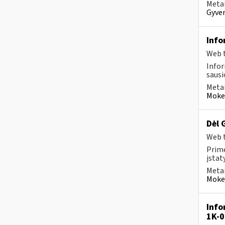
Metai
Gyven
Info
Web t
Infor
sausio
Metai
Mokes
Dėl 
Web t
Prim
įstat
Metai
Mokes
Info
1K-0