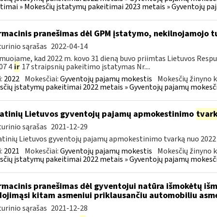
timai » Mokesčių įstatymų pakeitimai 2023 metais » Gyventojų p
rmacinis pranešimas dėl GPM įstatymo, nekilnojamojo 
urinio sąrašas
2022-04-14
muojame, kad 2022 m. kovo 31 dieną buvo priimtas Lietuvos Resp
07 4
ir
17 straipsnių pakeitimo įstatymas Nr....
:
2022
Mokesčiai:
Gyventojų pajamų mokestis
Mokesčių žinyno k
čių įstatymų pakeitimai 2022 metais » Gyventojų pajamų mokesči
atinių Lietuvos gyventojų pajamų apmokestinimo
tvar
urinio sąrašas
2021-12-29
tinių Lietuvos gyventojų pajamų apmokestinimo tvarką nuo 2022 m. 
:
2021
Mokesčiai:
Gyventojų pajamų mokestis
Mokesčių žinyno k
čių įstatymų pakeitimai 2022 metais » Gyventojų pajamų mokesči
rmacinis pranešimas dėl gyventojui natūra išmokėtų iš
ojimąsi kitam asmeniui priklausančiu automobiliu asmen
urinio sąrašas
2021-12-28