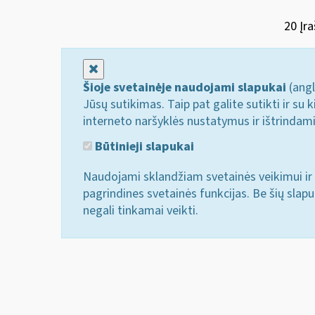
20 Įra
Uždaryti
Šioje svetainėje naudojami slapukai
(angl
Jūsų sutikimas. Taip pat galite sutikti ir s
interneto naršyklės nustatymus ir ištrindam
Būtinieji slapukai
Naudojami sklandžiam svetainės veikimui ir 
pagrindines svetainės funkcijas. Be šių slap
negali tinkamai veikti.