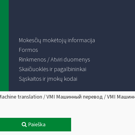
Mokesčių mokėtojų informacija
Formos
Rinkmenos / Atviri duomenys
Skaičiuoklės ir pagalbininkai
Sąskaitos ir įmokų kodai
Machine translation / VMI Машинный перевод / VMI Машин
Paieška