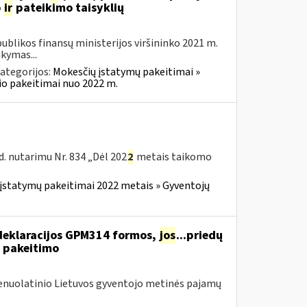
o
ir
pateikimo taisyklių
blikos finansų ministerijos viršininko 2021 m.
akymas...
ategorijos:
Mokesčių įstatymų pakeitimai »
o pakeitimai nuo 2022 m.
. nutarimu Nr. 834 „Dėl 202
2
metais taikomo
įstatymų pakeitimai 2022 metais » Gyventojų
deklaracijos GPM314 formos,
jos
...priedų
 pakeitimo
Nenuolatinio Lietuvos gyventojo metinės pajamų