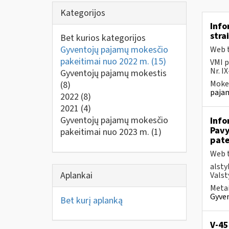
Kategorijos
Info
stra
Bet kurios kategorijos
Gyventojų pajamų mokesčio
Web t
pakeitimai nuo 2022 m.
(15)
VMI p
Nr. I
Gyventojų pajamų mokestis
Mokes
(8)
pajam
2022
(8)
2021
(4)
Gyventojų pajamų mokesčio
Info
Pavy
pakeitimai nuo 2023 m.
(1)
pate
Web t
alsty
Aplankai
Valst
Metai
Gyven
Bet kurį aplanką
V-45