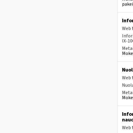
pakei
Info
Web t
Infor
IX-10
Metai
Mokes
Nuol
Web t
Nuola
Metai
Mokes
Info
naud
Web t