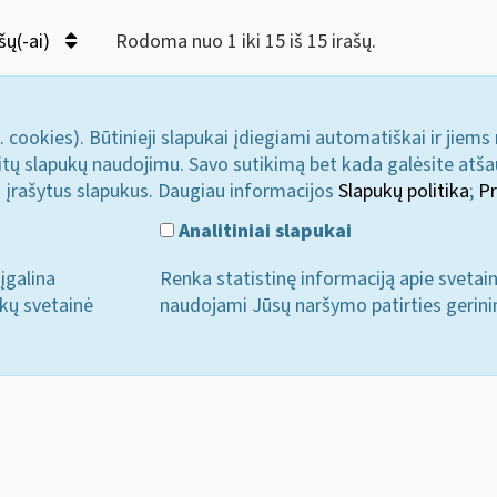
šų(-ai)
Rodoma nuo 1 iki 15 iš 15 irašų.
. cookies). Būtinieji slapukai įdiegiami automatiškai ir jiems
u kitų slapukų naudojimu. Savo sutikimą bet kada galėsite atš
i įrašytus slapukus. Daugiau informacijos
Slapukų politika
;
Pr
Analitiniai slapukai
įgalina
Renka statistinę informaciją apie svetai
ukų svetainė
naudojami Jūsų naršymo patirties gerini