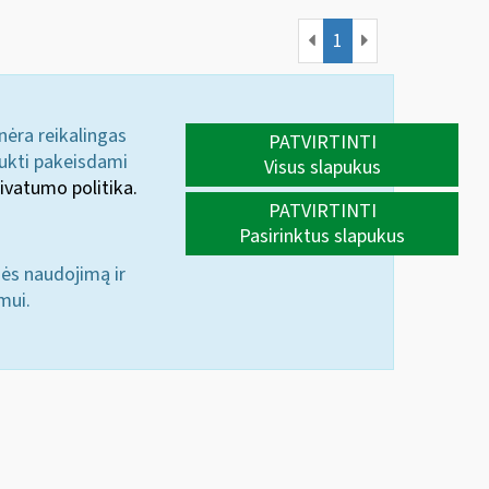
1
 nėra reikalingas
PATVIRTINTI
aukti pakeisdami
Visus slapukus
ivatumo politika.
PATVIRTINTI
Pasirinktus slapukus
nės naudojimą ir
mui.