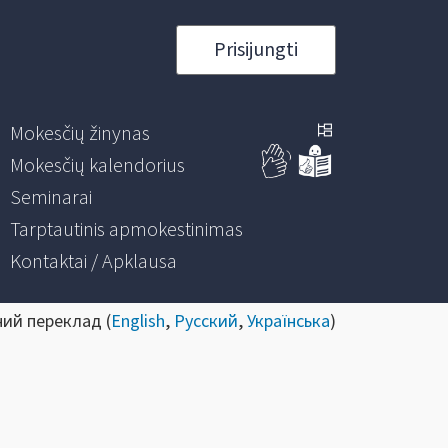
Prisijungti
Mokesčių žinynas
Mokesčių kalendorius
Seminarai
Tarptautinis apmokestinimas
Kontaktai / Apklausa
ний переклад (
English
,
Русский
,
Українська
)