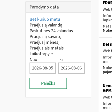
FR05
Parodymo data
Web t
Infor
Bet kuriuo metu
lapkr
Praėjusią valandą
Metai
Paskutines 24 valandas
Mokes
Praėjusią savaitę
Praėjusį mėnesį
Dėl 
Praėjusiais metais
Web t
Laikotarpyje…
Infor
Nuo
Iki
minim
Mokes
pajam
Paieška
Nenu
GPM
Web t
Infor
mokes