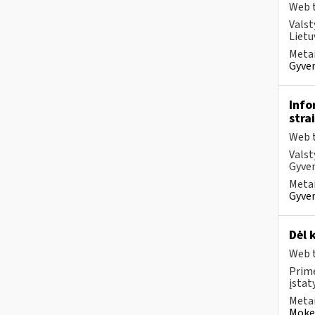
Web t
Valst
Lietu
Metai
Gyven
Info
stra
Web t
Valst
Gyven
Metai
Gyven
Dėl 
Web t
Prim
įstat
Metai
Mokes