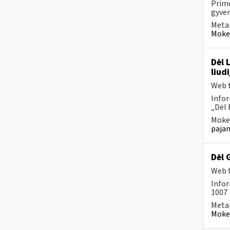
Prim
gyven
Metai
Mokes
Dėl 
liud
Web t
Infor
„Dėl 
Mokes
pajam
Dėl 
Web t
Infor
1007 
Metai
Mokes