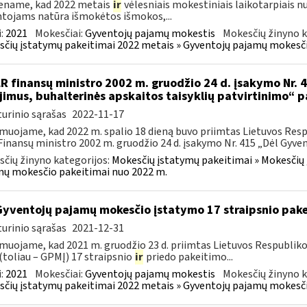
ename, kad 2022 metais
ir
vėlesniais mokestiniais laikotarpiais 
tojams natūra išmokėtos išmokos,...
:
2021
Mokesčiai:
Gyventojų pajamų mokestis
Mokesčių žinyno k
čių įstatymų pakeitimai 2022 metais » Gyventojų pajamų mokesči
LR finansų ministro 2002 m. gruodžio 24 d. įsakymo Nr. 41
ijimus, buhalterinės apskaitos taisyklių patvirtinimo“ 
urinio sąrašas
2022-11-17
muojame, kad 2022 m. spalio 18 dieną buvo priimtas Lietuvos Resp
Finansų ministro 2002 m. gruodžio 24 d. įsakymo Nr. 415 „Dėl Gyvent
čių žinyno kategorijos:
Mokesčių įstatymų pakeitimai » Mokesčių 
ų mokesčio pakeitimai nuo 2022 m.
Gyventojų pajamų mokesčio įstatymo 17 straipsnio pak
urinio sąrašas
2021-12-31
muojame, kad 2021 m. gruodžio 23 d. priimtas Lietuvos Respublik
(toliau – GPMĮ) 17 straipsnio
ir
priedo pakeitimo...
:
2021
Mokesčiai:
Gyventojų pajamų mokestis
Mokesčių žinyno k
čių įstatymų pakeitimai 2022 metais » Gyventojų pajamų mokesči