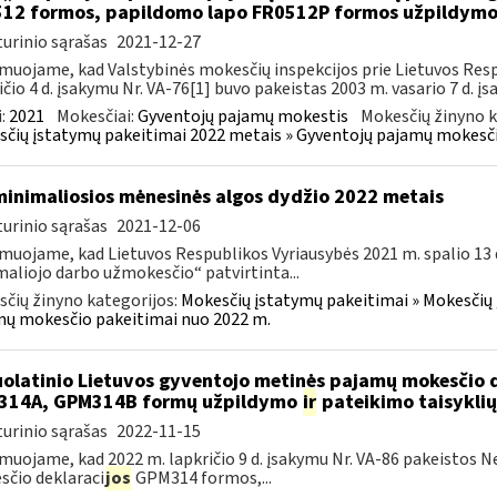
12 formos, papildomo lapo FR0512P formos užpildym
urinio sąrašas
2021-12-27
muojame, kad Valstybinės mokesčių inspekcijos prie Lietuvos Respu
ičio 4 d. įsakymu Nr. VA-76[1] buvo pakeistas 2003 m. vasario 7 d. įs
:
2021
Mokesčiai:
Gyventojų pajamų mokestis
Mokesčių žinyno k
čių įstatymų pakeitimai 2022 metais » Gyventojų pajamų mokesči
minimaliosios mėnesinės algos dydžio 2022 metais
urinio sąrašas
2021-12-06
muojame, kad Lietuvos Respublikos Vyriausybės 2021 m. spalio 13 d
aliojo darbo užmokesčio“ patvirtinta...
čių žinyno kategorijos:
Mokesčių įstatymų pakeitimai » Mokesčių 
ų mokesčio pakeitimai nuo 2022 m.
olatinio Lietuvos gyventojo metinės pajamų mokesčio 
314A, GPM314B formų užpildymo
ir
pateikimo taisyklių
urinio sąrašas
2022-11-15
muojame, kad 2022 m. lapkričio 9 d. įsakymu Nr. VA-86 pakeistos 
čio deklaraci
jos
GPM314 formos,...