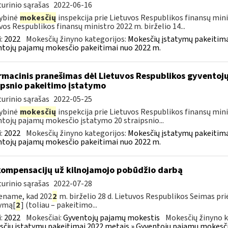
urinio sąrašas
2022-06-16
ybinė
mokesčių
inspekcija prie Lietuvos Respublikos finansų minis
vos Respublikos finansų ministro 2022 m. birželio 14...
:
2022
Mokesčių žinyno kategorijos:
Mokesčių įstatymų pakeitima
tojų pajamų mokesčio pakeitimai nuo 2022 m.
rmacinis pranešimas dėl Lietuvos Respublikos gyvento
ipsnio pakeitimo įstatymo
urinio sąrašas
2022-05-25
ybinė
mokesčių
inspekcija prie Lietuvos Respublikos finansų minis
tojų pajamų mokesčio įstatymo 20 straipsnio...
:
2022
Mokesčių žinyno kategorijos:
Mokesčių įstatymų pakeitima
tojų pajamų mokesčio pakeitimai nuo 2022 m.
kompensacijų už kilnojamojo pobūdžio darbą
urinio sąrašas
2022-07-28
ename, kad 202
2
m. birželio 28 d. Lietuvos Respublikos Seimas p
ymą[
2
] (toliau – pakeitimo...
:
2022
Mokesčiai:
Gyventojų pajamų mokestis
Mokesčių žinyno k
čių įstatymų pakeitimai 2022 metais » Gyventojų pajamų mokesči