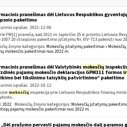
rmacinis pranešimas dėl Lietuvos Respublikos gyvento
ipsnio pakeitimo
urinio sąrašas
2021-12-06
rie FM[1] praneša, kad 2021 m. lapkričio 25 d. priimtu Lietuvos 
X-1007 20 straipsnio pakeitimo įstatymu Nr. XIV-713 pakeisti nuo 202
čių žinyno kategorijos:
Mokesčių įstatymų pakeitimai » Mokesčių 
ų mokesčio pakeitimai nuo 2022 m.
rmacinis pranešimas dėl Valstybinės
mokesčių
inspekcijo
zdinės pajamų mokesčio deklaracijos GPM311 formos
ir
ikimo bei tikslinimo taisyklių patvirtinimo“ pakeitimo
urinio sąrašas
2022-10-12
binė
mokesčių
inspekcija prie Lietuvos Respublikos finansų minis
ybinės...
:
2022
Mokesčių žinyno kategorijos:
Mokesčių įstatymų pakeitima
tojų pajamų mokesčio pakeitimai nuo 2022 m.
 „Dėl prašymo pervesti pajamų mokesčio dalį paramos