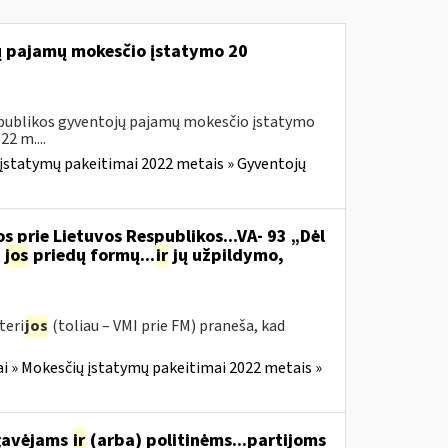
jų pajamų mokesčio įstatymo 20
Respublikos gyventojų pajamų mokesčio įstatymo
2 m....
įstatymų pakeitimai 2022 metais » Gyventojų
s prie Lietuvos Respublikos...VA- 93 „Dėl
jos
priedų formų...
ir
jų užpildymo,
teri
jos
(toliau – VMI prie FM) praneša, kad
i » Mokesčių įstatymų pakeitimai 2022 metais »
 gavėjams
ir
(arba) politinėms...partijoms