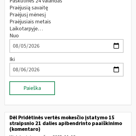
Paskutines 24 valandas
Praėjusią savaitę
Praėjusį mėnesį
Praėjusiais metais
Laikotarpyje…
Nuo
Iki
Paieška
Dėl Pridėtinės vertės mokesčio įstatymo 15
straipsnio 21 dalies apibendrinto paaiškinimo
(komentaro)