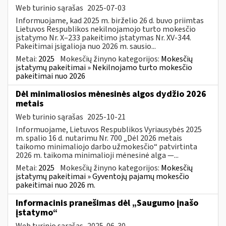
Web turinio sąrašas
2025-07-03
Informuojame, kad 2025 m. birželio 26 d. buvo priimtas
Lietuvos Respublikos nekilnojamojo turto mokesčio
įstatymo Nr. X–233 pakeitimo įstatymas Nr. XV-344.
Pakeitimai įsigalioja nuo 2026 m. sausio...
Metai:
2025
Mokesčių žinyno kategorijos:
Mokesčių
įstatymų pakeitimai » Nekilnojamo turto mokesčio
pakeitimai nuo 2026
Dėl minimaliosios mėnesinės algos dydžio 2026
metais
Web turinio sąrašas
2025-10-21
Informuojame, Lietuvos Respublikos Vyriausybės 2025
m. spalio 16 d. nutarimu Nr. 700 „Dėl 2026 metais
taikomo minimaliojo darbo užmokesčio“ patvirtinta
2026 m. taikoma minimalioji mėnesinė alga —...
Metai:
2025
Mokesčių žinyno kategorijos:
Mokesčių
įstatymų pakeitimai » Gyventojų pajamų mokesčio
pakeitimai nuo 2026 m.
Informacinis pranešimas dėl „Saugumo įnašo
įstatymo“
Web turinio sąrašas
2025-06-30