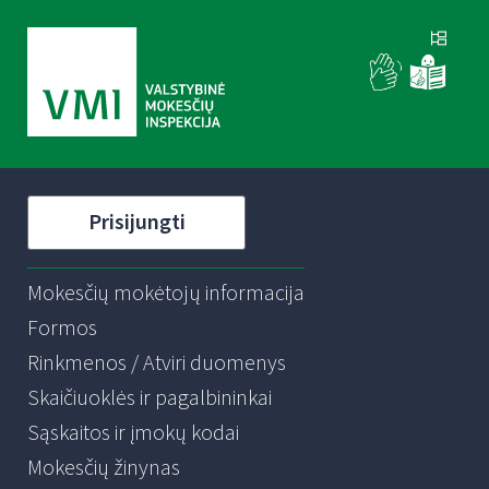
Prisijungti
Mokesčių mokėtojų informacija
Formos
Rinkmenos / Atviri duomenys
Skaičiuoklės ir pagalbininkai
Sąskaitos ir įmokų kodai
Mokesčių žinynas