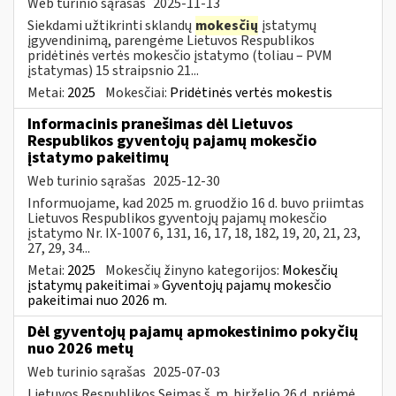
Web turinio sąrašas
2025-11-13
Siekdami užtikrinti sklandų
mokesčių
įstatymų
įgyvendinimą, parengėme Lietuvos Respublikos
pridėtinės vertės mokesčio įstatymo (toliau – PVM
įstatymas) 15 straipsnio 21...
Metai:
2025
Mokesčiai:
Pridėtinės vertės mokestis
Informacinis pranešimas dėl Lietuvos
Respublikos gyventojų pajamų mokesčio
įstatymo pakeitimų
Web turinio sąrašas
2025-12-30
Informuojame, kad 2025 m. gruodžio 16 d. buvo priimtas
Lietuvos Respublikos gyventojų pajamų mokesčio
įstatymo Nr. IX-1007 6, 131, 16, 17, 18, 182, 19, 20, 21, 23,
27, 29, 34...
Metai:
2025
Mokesčių žinyno kategorijos:
Mokesčių
įstatymų pakeitimai » Gyventojų pajamų mokesčio
pakeitimai nuo 2026 m.
Dėl gyventojų pajamų apmokestinimo pokyčių
nuo 2026 metų
Web turinio sąrašas
2025-07-03
Lietuvos Respublikos Seimas š. m. birželio 26 d. priėmė