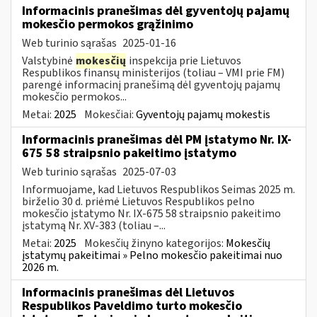
Informacinis pranešimas dėl gyventojų pajamų
mokesčio permokos grąžinimo
Web turinio sąrašas
2025-01-16
Valstybinė
mokesčių
inspekcija prie Lietuvos
Respublikos finansų ministerijos (toliau – VMI prie FM)
parengė informacinį pranešimą dėl gyventojų pajamų
mokesčio permokos...
Metai:
2025
Mokesčiai:
Gyventojų pajamų mokestis
Informacinis pranešimas dėl PM įstatymo Nr. IX-
675 58 straipsnio pakeitimo įstatymo
Web turinio sąrašas
2025-07-03
Informuojame, kad Lietuvos Respublikos Seimas 2025 m.
birželio 30 d. priėmė Lietuvos Respublikos pelno
mokesčio įstatymo Nr. IX-675 58 straipsnio pakeitimo
įstatymą Nr. XV-383 (toliau –...
Metai:
2025
Mokesčių žinyno kategorijos:
Mokesčių
įstatymų pakeitimai » Pelno mokesčio pakeitimai nuo
2026 m.
Informacinis pranešimas dėl Lietuvos
Respublikos Paveldimo turto mokesčio