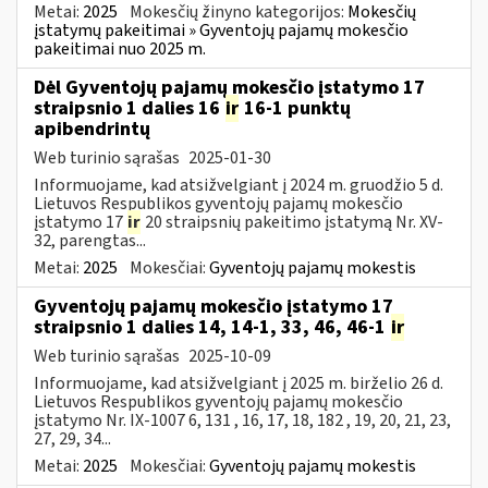
Metai:
2025
Mokesčių žinyno kategorijos:
Mokesčių
įstatymų pakeitimai » Gyventojų pajamų mokesčio
pakeitimai nuo 2025 m.
Dėl Gyventojų pajamų mokesčio įstatymo 17
straipsnio 1 dalies 16
ir
16-1 punktų
apibendrintų
Web turinio sąrašas
2025-01-30
Informuojame, kad atsižvelgiant į 2024 m. gruodžio 5 d.
Lietuvos Respublikos gyventojų pajamų mokesčio
įstatymo 17
ir
20 straipsnių pakeitimo įstatymą Nr. XV-
32, parengtas...
Metai:
2025
Mokesčiai:
Gyventojų pajamų mokestis
Gyventojų pajamų mokesčio įstatymo 17
straipsnio 1 dalies 14, 14-1, 33, 46, 46-1
ir
Web turinio sąrašas
2025-10-09
Informuojame, kad atsižvelgiant į 2025 m. birželio 26 d.
Lietuvos Respublikos gyventojų pajamų mokesčio
įstatymo Nr. IX-1007 6, 131 , 16, 17, 18, 182 , 19, 20, 21, 23,
27, 29, 34...
Metai:
2025
Mokesčiai:
Gyventojų pajamų mokestis