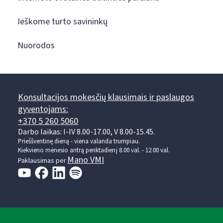
Ieškome turto savininkų
Nuorodos
Konsultacijos mokesčių klausimais ir paslaugos
gyventojams:
+370 5 260 5060
Darbo laikas: I-IV 8.00-17.00, V 8.00-15.45.
Prieššventinę dieną - viena valanda trumpiau.
Kiekvieno mėnesio antrą penktadienį 8.00 val. - 12.00 val.
Mano VMI
Paklausimas per