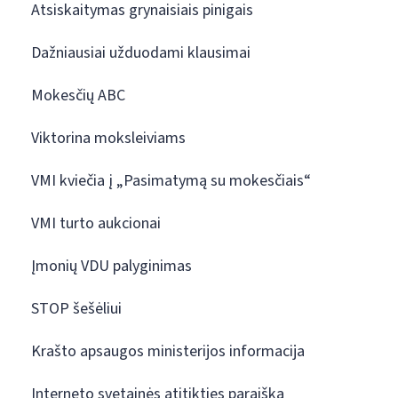
Atsiskaitymas grynaisiais pinigais
Dažniausiai užduodami klausimai
Mokesčių ABC
Viktorina moksleiviams
VMI kviečia į „Pasimatymą su mokesčiais“
VMI turto aukcionai
Įmonių VDU palyginimas
STOP šešėliui
Krašto apsaugos ministerijos informacija
Interneto svetainės atitikties paraiška