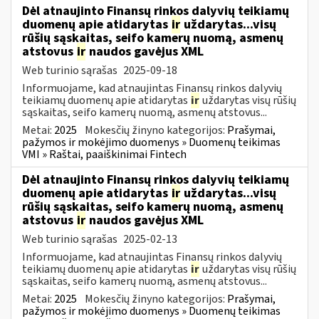
Dėl atnaujinto Finansų rinkos dalyvių teikiamų
duomenų apie atidarytas
ir
uždarytas...visų
rūšių sąskaitas, seifo kamerų nuomą, asmenų
atstovus
ir
naudos gavėjus XML
Web turinio sąrašas
2025-09-18
Informuojame, kad atnaujintas Finansų rinkos dalyvių
teikiamų duomenų apie atidarytas
ir
uždarytas visų rūšių
sąskaitas, seifo kamerų nuomą, asmenų atstovus...
Metai:
2025
Mokesčių žinyno kategorijos:
Prašymai,
pažymos ir mokėjimo duomenys » Duomenų teikimas
VMI » Raštai, paaiškinimai Fintech
Dėl atnaujinto Finansų rinkos dalyvių teikiamų
duomenų apie atidarytas
ir
uždarytas...visų
rūšių sąskaitas, seifo kamerų nuomą, asmenų
atstovus
ir
naudos gavėjus XML
Web turinio sąrašas
2025-02-13
Informuojame, kad atnaujintas Finansų rinkos dalyvių
teikiamų duomenų apie atidarytas
ir
uždarytas visų rūšių
sąskaitas, seifo kamerų nuomą, asmenų atstovus...
Metai:
2025
Mokesčių žinyno kategorijos:
Prašymai,
pažymos ir mokėjimo duomenys » Duomenų teikimas