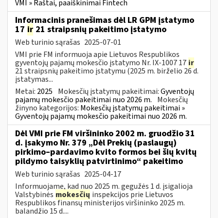
VMI » Raštai, paaiškinimai Fintech
Informacinis pranešimas dėl LR GPM įstatymo
17
ir
21 straipsnių pakeitimo įstatymo
Web turinio sąrašas
2025-07-01
VMI prie FM informuoja apie Lietuvos Respublikos
gyventojų pajamų mokesčio įstatymo Nr. IX-1007 17
ir
21 straipsnių pakeitimo įstatymu (2025 m. birželio 26 d.
įstatymas...
Metai:
2025
Mokesčių įstatymų pakeitimai:
Gyventojų
pajamų mokesčio pakeitimai nuo 2026 m.
Mokesčių
žinyno kategorijos:
Mokesčių įstatymų pakeitimai »
Gyventojų pajamų mokesčio pakeitimai nuo 2026 m.
Dėl VMI prie FM viršininko 2002 m. gruodžio 31
d. įsakymo Nr. 379 „Dėl Prekių (paslaugų)
pirkimo–pardavimo kvito formos bei šių kvitų
pildymo taisyklių patvirtinimo“ pakeitimo
Web turinio sąrašas
2025-04-17
Informuojame, kad nuo 2025 m. gegužės 1 d. įsigalioja
Valstybinės
mokesčių
inspekcijos prie Lietuvos
Respublikos finansų ministerijos viršininko 2025 m.
balandžio 15 d....