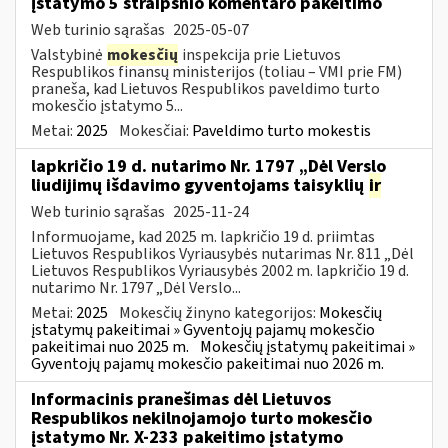
įstatymo 5 straipsnio komentaro pakeitimo
Web turinio sąrašas
2025-05-07
Valstybinė
mokesčių
inspekcija prie Lietuvos
Respublikos finansų ministerijos (toliau – VMI prie FM)
praneša, kad Lietuvos Respublikos paveldimo turto
mokesčio įstatymo 5...
Metai:
2025
Mokesčiai:
Paveldimo turto mokestis
lapkričio 19 d. nutarimo Nr. 1797 „Dėl Verslo
liudijimų išdavimo gyventojams taisyklių
ir
Web turinio sąrašas
2025-11-24
Informuojame, kad 2025 m. lapkričio 19 d. priimtas
Lietuvos Respublikos Vyriausybės nutarimas Nr. 811 „Dėl
Lietuvos Respublikos Vyriausybės 2002 m. lapkričio 19 d.
nutarimo Nr. 1797 „Dėl Verslo...
Metai:
2025
Mokesčių žinyno kategorijos:
Mokesčių
įstatymų pakeitimai » Gyventojų pajamų mokesčio
pakeitimai nuo 2025 m.
Mokesčių įstatymų pakeitimai »
Gyventojų pajamų mokesčio pakeitimai nuo 2026 m.
Informacinis pranešimas dėl Lietuvos
Respublikos nekilnojamojo turto mokesčio
įstatymo Nr. X-233 pakeitimo įstatymo