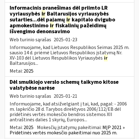
Informacinis pranešimas dėl priimto LR
vyriausybės
ir
Baltarusijos vyriausybės
sutarties...dėl pajamų
ir
kapitalo dvigubo
apmokestinimo
ir
fiskalinių pažeidimų
išvengimo denonsavimo
Web turinio sąrašas
2025-01-23
Informuojame, kad Lietuvos Respublikos Seimas 2025 m.
sausio 14 d. priėmė Lietuvos Respublikos įstatymą Nr.
XV-103 dėl Lietuvos Respublikos Vyriausybės
ir
Baltarusijos...
Metai:
2025
Dėl smulkiojo verslo schemų taikymo kitose
valstybėse narėse
Web turinio sąrašas
2025-01-21
Informuojame, kad atsižvelgiant į tai, kad, pagal: - 2006
m. lapkričio 28 d. Tarybos direktyvos 2006/112/EB dėl
pridėtinės vertės mokesčio bendros sistemos XII
antraštinės dalies 1 skyrių, Europos...
Metai:
2025
Mokesčių įstatymų pakeitimai:
MĮP 2021 »
Pridėtinės vertės mokesčio pakeitimai nuo 2025 m.