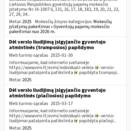
Lietuvos Respublikos gyventojų pajamų mokesčio
įstatymo Nr. IX-1007 6, 131, 16, 17, 18, 182, 19, 20, 21, 23,
27, 29, 34...
Metai:
2025
Mokesčių žinyno kategorijos:
Mokesčių
įstatymų pakeitimai » Gyventojų pajamų mokesčio
pakeitimai nuo 2026 m.
Dėl verslo liudijimą įsigyjančio gyventojo
atmintinės (trumposios) papildymo
Web turinio sąrašas
2025-01-30
Informuojame, kad interneto svetainėje
https://www.vmi.lt/evmi/individuali-veikla-
ir
-verslo-
liudijimai patalpinta patikslinta
ir
papildyta trumpoji...
Metai:
2025
Dėl verslo liudijimą įsigyjančio gyventojo
atmintinės (plačiosios) papildymo
Web turinio sąrašas
2025-03-17
Informuojame, kad interneto svetainėje
https://www.vmi.lt/evmi/individuali-veikla-
ir
-verslo-
liudijimai patalpinta patikslinta
ir
papildyta plačioji...
Metai:
2025