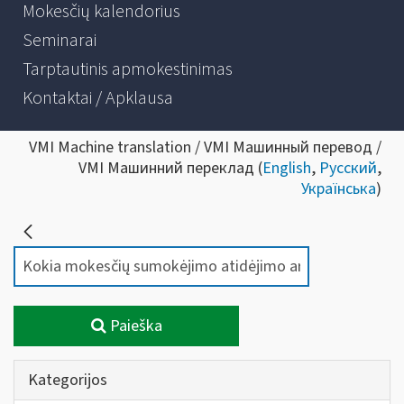
Mokesčių kalendorius
Seminarai
Tarptautinis apmokestinimas
Kontaktai / Apklausa
VMI Machine translation / VMI Машинный перевод /
VMI Машинний переклад (
English
,
Русский
,
Українська
)
Paieška
Kategorijos