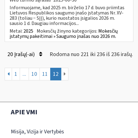
Informuojame, kad 2025 m. birželio 17 d. buvo priimtas
Lietuvos Respublikos saugumo įnašo įstatymas Nr. XV-
283 (toliau − SĮĮ), kurio nuostatos įsigalios 2026 m.
sausio 1 d. Daugiau informacijos...
Metai:
2025
Mokesčių žinyno kategorijos:
Mokesčių
įstatymų pakeitimai » Saugumo įnašas nuo 2026 m.
20 Įrašų(-ai)
Rodoma nuo 221 iki 236 iš 236 irašų.
1
...
10
11
12
APIE VMI
Misija, Vizija ir Vertybės