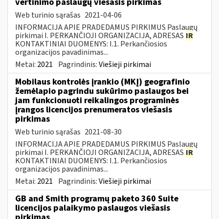
vertinimo paslaugų viešasis pirkimas
Web turinio sąrašas
2021-04-06
INFORMACIJA APIE PRADEDAMUS PIRKIMUS Paslaugų
pirkimai I. PERKANČIOJI ORGANIZACIJA, ADRESAS
IR
KONTAKTINIAI DUOMENYS: I.1. Perkančiosios
organizacijos pavadinimas...
Metai:
2021
Pagrindinis:
Viešieji pirkimai
Mobilaus kontrolės įrankio (MKĮ) geografinio
žemėlapio pagrindu sukūrimo paslaugos bei
jam funkcionuoti reikalingos programinės
įrangos licencijos prenumeratos viešasis
pirkimas
Web turinio sąrašas
2021-08-30
INFORMACIJA APIE PRADEDAMUS PIRKIMUS Paslaugų
pirkimai I. PERKANČIOJI ORGANIZACIJA, ADRESAS
IR
KONTAKTINIAI DUOMENYS: I.1. Perkančiosios
organizacijos pavadinimas...
Metai:
2021
Pagrindinis:
Viešieji pirkimai
GB and Smith programų paketo 360 Suite
licencijos palaikymo paslaugos viešasis
pirkimas