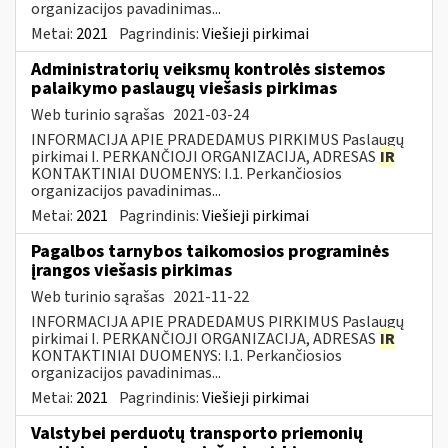
organizacijos pavadinimas...
Metai:
2021
Pagrindinis:
Viešieji pirkimai
Administratorių veiksmų kontrolės sistemos
palaikymo paslaugų viešasis pirkimas
Web turinio sąrašas
2021-03-24
INFORMACIJA APIE PRADEDAMUS PIRKIMUS Paslaugų
pirkimai I. PERKANČIOJI ORGANIZACIJA, ADRESAS
IR
KONTAKTINIAI DUOMENYS: I.1. Perkančiosios
organizacijos pavadinimas...
Metai:
2021
Pagrindinis:
Viešieji pirkimai
Pagalbos tarnybos taikomosios programinės
įrangos viešasis pirkimas
Web turinio sąrašas
2021-11-22
INFORMACIJA APIE PRADEDAMUS PIRKIMUS Paslaugų
pirkimai I. PERKANČIOJI ORGANIZACIJA, ADRESAS
IR
KONTAKTINIAI DUOMENYS: I.1. Perkančiosios
organizacijos pavadinimas...
Metai:
2021
Pagrindinis:
Viešieji pirkimai
Valstybei perduotų transporto priemonių