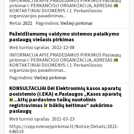
INFORMACIJA APIE PRADEDAMUS PIRKIMUS Paslaugų
pirkimai I. PERKANČIOJI ORGANIZACIJA, ADRESAS
IR
KONTAKTINIAI DUOMENYS: I.1. Perkančiosios
organizacijos pavadinimas...
Metai:
2021
Pagrindinis:
Viešieji pirkimai
Pažeidžiamumų valdymo sistemos palaikymo
paslaugų viešasis pirkimas
Web turinio sąrašas
2022-12-08
INFORMACIJA APIE PRADEDAMUS PIRKIMUS Paslaugų
pirkimai I. PERKANČIOJI ORGANIZACIJA, ADRESAS
IR
KONTAKTINIAI DUOMENYS: I.1. Perkančiosios
organizacijos pavadinimas...
Pagrindinis:
Viešieji pirkimai
KONSULTACIJAI Dėl Elektroninių kasos aparatų
posistemio (i.EKA) e.Paslaugos „Kasos aparatų
ir
...kitų pardavimo taškų nuotolinis
registravimas
ir
būklių keitimas“ sukūrimo
paslaugų
Web turinio sąrašas
2021-03-23
https://cvpp.eviesiejipirkimai.lt/Notice/Details/2021-
646519