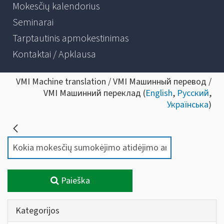
Mokesčių kalendorius
Seminarai
Tarptautinis apmokestinimas
Kontaktai / Apklausa
VMI Machine translation / VMI Машинный перевод /
VMI Машинний переклад (
English
,
Русский
,
Українська
)
Paieška
Kategorijos