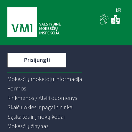
Prisijungti
Mokesčių mokėtojų informacija
Formos
Rinkmenos / Atviri duomenys
Skaičiuoklės ir pagalbininkai
Sąskaitos ir įmokų kodai
Mokesčių žinynas