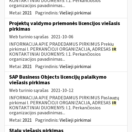
KONTAKTINIAI DUOMENYS: I.1. Perkančiosios
organizacijos pavadinimas...
Metai:
2021
Pagrindinis:
Viešieji pirkimai
Projektų valdymo priemonės licencijos viešasis
pirkimas
Web turinio sąrašas
2021-10-06
INFORMACIJA APIE PRADEDAMUS PIRKIMUS Prekių
pirkimai I. PERKANČIOJI ORGANIZACIJA, ADRESAS
IR
KONTAKTINIAI DUOMENYS: I.1. Perkančiosios
organizacijos pavadinimas...
Metai:
2021
Pagrindinis:
Viešieji pirkimai
SAP Business Objects licencijų palaikymo
viešasis pirkimas
Web turinio sąrašas
2021-10-12
INFORMACIJA APIE PRADEDAMUS PIRKIMUS Paslaugų
pirkimai I. PERKANČIOJI ORGANIZACIJA, ADRESAS
IR
KONTAKTINIAI DUOMENYS: I.1. Perkančiosios
organizacijos pavadinimas...
Metai:
2021
Pagrindinis:
Viešieji pirkimai
Stalų viešasis pirkimas