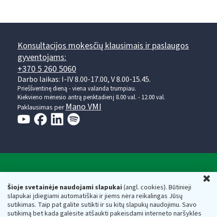
Konsultacijos mokesčių klausimais ir paslaugos
gyventojams:
+370 5 260 5060
Darbo laikas: I-IV 8.00-17.00, V 8.00-15.45.
Prieššventinę dieną - viena valanda trumpiau.
Kiekvieno mėnesio antrą penktadienį 8.00 val. - 12.00 val.
Mano VMI
Paklausimas per
Valstybinė mokesčių inspekcija prie Lietuvos
U
Respublikos finansų ministerijos
Šioje svetainėje naudojami slapukai
(angl. cookies). Būtinieji
slapukai įdiegiami automatiškai ir jiems nėra reikalingas Jūsų
Biudžetinė įstaiga. Juridinio asmens kodas — 188659752,
sutikimas. Taip pat galite sutikti ir su kitų slapukų naudojimu. Savo
adresas: Vasario 16-osios g. 14, 01107 Vilnius, Lietuva, el.paštas:
sutikimą bet kada galėsite atšaukti pakeisdami interneto naršyklės