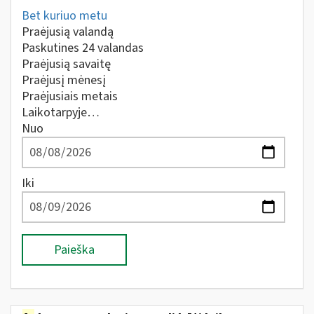
Bet kuriuo metu
Praėjusią valandą
Paskutines 24 valandas
Praėjusią savaitę
Praėjusį mėnesį
Praėjusiais metais
Laikotarpyje…
Nuo
Iki
Paieška