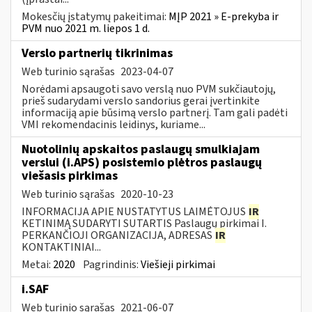
Mokesčių įstatymų pakeitimai:
MĮP 2021 » E-prekyba ir
PVM nuo 2021 m. liepos 1 d.
Verslo partnerių tikrinimas
Web turinio sąrašas
2023-04-07
Norėdami apsaugoti savo verslą nuo PVM sukčiautojų,
prieš sudarydami verslo sandorius gerai įvertinkite
informaciją apie būsimą verslo partnerį. Tam gali padėti
VMI rekomendacinis leidinys, kuriame...
Nuotolinių apskaitos paslaugų smulkiajam
verslui (i.APS) posistemio plėtros paslaugų
viešasis pirkimas
Web turinio sąrašas
2020-10-23
INFORMACIJA APIE NUSTATYTUS LAIMĖTOJUS
IR
KETINIMĄ SUDARYTI SUTARTIS Paslaugų pirkimai I.
PERKANČIOJI ORGANIZACIJA, ADRESAS
IR
KONTAKTINIAI...
Metai:
2020
Pagrindinis:
Viešieji pirkimai
i.SAF
Web turinio sąrašas
2021-06-07