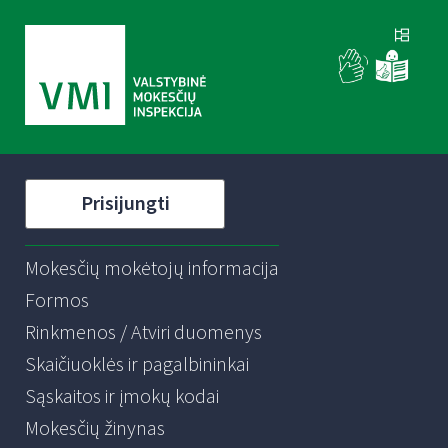
Prisijungti
Mokesčių mokėtojų informacija
Formos
Rinkmenos / Atviri duomenys
Skaičiuoklės ir pagalbininkai
Sąskaitos ir įmokų kodai
Mokesčių žinynas