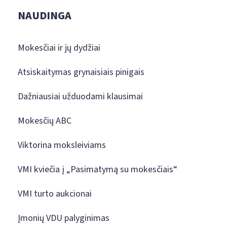
NAUDINGA
Mokesčiai ir jų dydžiai
Atsiskaitymas grynaisiais pinigais
Dažniausiai užduodami klausimai
Mokesčių ABC
Viktorina moksleiviams
VMI kviečia į „Pasimatymą su mokesčiais“
VMI turto aukcionai
Įmonių VDU palyginimas