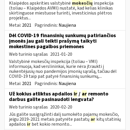
Klaipėdos apskrities valstybinė
mokesčių
inspekcija
(toliau – Klaipėdos AVMI) nustatė, kad kelias klinikas
skirtinguose miestuose turinti, investicinius plėtros
projektus...
Metai:
2021
Pagrindinis:
Naujiena
Dėl COVID-19 finansinių sunkumų patiriančios
įmonės jau gali teikti prašymą taikyti
mokestines pagalbos priemones
Web turinio sąrašas
2021-01-20
Valstybinė mokesčių inspekcija (toliau – VMI)
informuoja, kad verslininkai, kurie nėra įtraukti į
nukentėjusių nuo pandemijos įmonių sąrašą, tačiau dėl
COVID-19 taip pat patyrė finansinių sunkumų,...
Metai:
2021
Pagrindinis:
Naujiena
Už kokius atliktus apdailos
ir
/
ar
remonto
darbus galite pasinaudoti lengvata?
Web turinio sąrašas
2020-02-20
Jūs galite susigrąžinti dalį sumokėto pajamų mokesčio,
jeigu 2019-2021 metais patyrėte pastatų
ar
kitų statinių
apdailos
ir
bet kokio remonto...