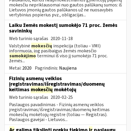
mokesčiu nepriklausomai nuo gautos palūkanų sumos: iš
Lietuvos įmonių gautos palūkanos už ne nuosavybės
vertybinius popierius pvz., obligacijas...
Laiku žemės mokestį sumokėjo 71 proc. žemės
savininkų
Web turinio sąrašas
2020-11-18
Valstybinė
mokesčių
inspekcija (toliau – VMI)
informuoja, jog pasibaigus žemės mokesčio
sumokėjimo
terminui iš viso jį sumokėjo 71 proc.
žemės...
Metai:
2020
Pagrindinis:
Naujiena
Fizinių asmenų veiklos
įregistravimas/išregistravimas/duomenų
keitimas
mokesčių
mokėtojų
Web turinio sąrašas
2020-02-25
Paslaugos pavadinimas - Fizinių asmenų veiklos
įregistravimas/išregistravimas/duomenų keitimas
mokesčių mokėtojų registre (toliau — Registras).
Paslaugos gavėjai - Lietuvos...
Ar
galima tikslinti prekių tiekimo
ir
paslaugų