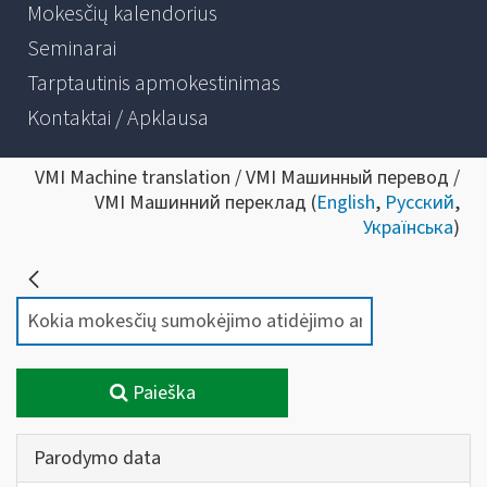
Mokesčių kalendorius
Seminarai
Tarptautinis apmokestinimas
Kontaktai / Apklausa
VMI Machine translation / VMI Машинный перевод /
VMI Машинний переклад (
English
,
Русский
,
Українська
)
Paieška
Parodymo data