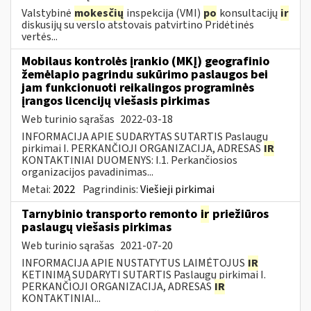
Valstybinė
mokesčių
inspekcija (VMI)
po
konsultacijų
ir
diskusijų su verslo atstovais patvirtino Pridėtinės
vertės...
Mobilaus kontrolės įrankio (MKĮ) geografinio
žemėlapio pagrindu sukūrimo paslaugos bei
jam funkcionuoti reikalingos programinės
įrangos licencijų viešasis pirkimas
Web turinio sąrašas
2022-03-18
INFORMACIJA APIE SUDARYTAS SUTARTIS Paslaugų
pirkimai I. PERKANČIOJI ORGANIZACIJA, ADRESAS
IR
KONTAKTINIAI DUOMENYS: I.1. Perkančiosios
organizacijos pavadinimas...
Metai:
2022
Pagrindinis:
Viešieji pirkimai
Tarnybinio transporto remonto
ir
priežiūros
paslaugų viešasis pirkimas
Web turinio sąrašas
2021-07-20
INFORMACIJA APIE NUSTATYTUS LAIMĖTOJUS
IR
KETINIMĄ SUDARYTI SUTARTIS Paslaugų pirkimai I.
PERKANČIOJI ORGANIZACIJA, ADRESAS
IR
KONTAKTINIAI...