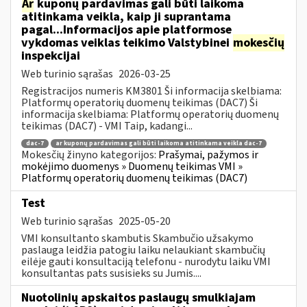
Ar
kuponų pardavimas gali būti laikoma
atitinkama veikla, kaip ji suprantama
pagal...Informacijos apie platformose
vykdomas veiklas teikimo Valstybinei
mokesčių
inspekcijai
Web turinio sąrašas
2026-03-25
Registracijos numeris KM3801 Ši informacija skelbiama:
Platformų operatorių duomenų teikimas (DAC7) Ši
informacija skelbiama: Platformų operatorių duomenų
teikimas (DAC7) - VMI Taip, kadangi...
dac-7
ar kuponų pardavimas gali būti laikoma atitinkama veikla dac-7
Mokesčių žinyno kategorijos:
Prašymai, pažymos ir
mokėjimo duomenys » Duomenų teikimas VMI »
Platformų operatorių duomenų teikimas (DAC7)
Test
Web turinio sąrašas
2025-05-20
VMI konsultanto skambutis Skambučio užsakymo
paslauga leidžia patogiu laiku nelaukiant skambučių
eilėje gauti konsultaciją telefonu - nurodytu laiku VMI
konsultantas pats susisieks su Jumis....
Nuotolinių apskaitos paslaugų smulkiajam