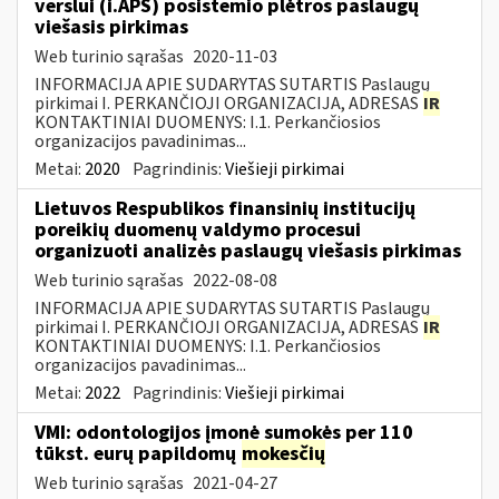
verslui (i.APS) posistemio plėtros paslaugų
viešasis pirkimas
Web turinio sąrašas
2020-11-03
INFORMACIJA APIE SUDARYTAS SUTARTIS Paslaugų
pirkimai I. PERKANČIOJI ORGANIZACIJA, ADRESAS
IR
KONTAKTINIAI DUOMENYS: I.1. Perkančiosios
organizacijos pavadinimas...
Metai:
2020
Pagrindinis:
Viešieji pirkimai
Lietuvos Respublikos finansinių institucijų
poreikių duomenų valdymo procesui
organizuoti analizės paslaugų viešasis pirkimas
Web turinio sąrašas
2022-08-08
INFORMACIJA APIE SUDARYTAS SUTARTIS Paslaugų
pirkimai I. PERKANČIOJI ORGANIZACIJA, ADRESAS
IR
KONTAKTINIAI DUOMENYS: I.1. Perkančiosios
organizacijos pavadinimas...
Metai:
2022
Pagrindinis:
Viešieji pirkimai
VMI: odontologijos įmonė sumokės per 110
tūkst. eurų papildomų
mokesčių
Web turinio sąrašas
2021-04-27