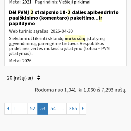
Metai:
2021
Pagrindinis:
Viešieji pirkimai
Dėl PVMĮ
2
straipsnio 10-
2
dalies apibendrinto
paaiškinimo (komentaro) pakeitimo...
ir
papildymo
Web turinio sąrašas
2026-04-30
Siekdami užtikrinti sklandų
mokesčių
įstatymų
įgyvendinimą, parengėme Lietuvos Respublikos
pridėtinės vertės mokesčio įstatymo (toliau – PVM
įstatymas)...
Metai:
2026
20 Įrašų(-ai)
Rodoma nuo 1,041 iki 1,060 iš 7,293 irašų.
1
...
52
53
54
...
365