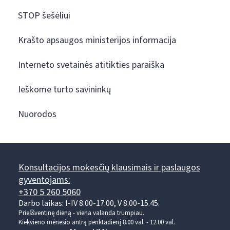
STOP šešėliui
Krašto apsaugos ministerijos informacija
Interneto svetainės atitikties paraiška
Ieškome turto savininkų
Nuorodos
Konsultacijos mokesčių klausimais ir paslaugos
gyventojams:
+370 5 260 5060
Darbo laikas: I-IV 8.00-17.00, V 8.00-15.45.
Prieššventinę dieną - viena valanda trumpiau.
Kiekvieno mėnesio antrą penktadienį 8.00 val. - 12.00 val.