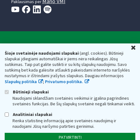
Mano VMI
Paklausimas per
Valstybinė mokesčių inspekcija prie Lietuvos
U
Respublikos finansų ministerijos
Šioje svetainėje naudojami slapukai
(angl. cookies). Būtinieji
slapukai įdiegiami automatiškai ir jiems nėra reikalingas Jūsų
Biudžetinė įstaiga. Juridinio asmens kodas — 188659752,
sutikimas. Taip pat galite sutikti ir su kitų slapukų naudojimu. Savo
adresas: Vasario 16-osios g. 14, 01107 Vilnius, Lietuva, el.paštas:
sutikimą bet kada galėsite atšaukti pakeisdami interneto naršyklės
vmi@vmi.lt
, E. pristatymo dėžutės adresas 188659752
nustatymus ir ištrindami įrašytus slapukus. Daugiau informacijos
Duomenys apie Valstybinę mokesčių inspekciją prie Lietuvos
Slapukų politika
;
Privatumo politika.
Respublikos finansų ministerijos kaupiami ir saugomi Juridinių
asmenų registre
Būtinieji slapukai
Naudojami sklandžiam svetainės veikimui ir įgalina pagrindines
svetainės funkcijas. Be šių slapukų svetainė negali tinkamai veikti.
Analitiniai slapukai
Renka statistinę informaciją apie svetainės naudojimą ir
naudojami Jūsų naršymo patirties gerinimui.
PATVIRTINTI