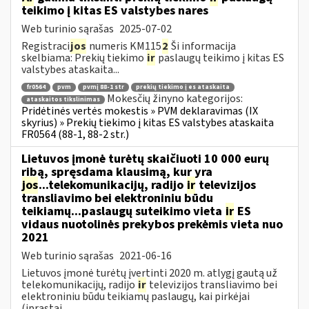
teikimo į kitas ES valstybes nares
Web turinio sąrašas
2025-07-02
Registraci
jos
numeris KM115
2
Ši informacija
skelbiama: Prekių tiekimo
ir
paslaugų teikimo į kitas ES
valstybes ataskaita...
fr0564
pvm
pvmį 88-1 str
prekių tiekimo į es ataskaita
Mokesčių žinyno kategorijos:
ataskaitos tikslinimas
Pridėtinės vertės mokestis » PVM deklaravimas (IX
skyrius) » Prekių tiekimo į kitas ES valstybes ataskaita
FR0564 (88-1, 88-2 str.)
Lietuvos įmonė turėtų skaičiuoti 10 000 eurų
ribą, spręsdama klausimą, kur yra
jos
...telekomunikacijų, radijo
ir
televizijos
transliavimo bei elektroniniu būdu
teikiamų...paslaugų suteikimo vieta
ir
ES
vidaus nuotolinės prekybos prekėmis vieta nuo
2021
Web turinio sąrašas
2021-06-16
Lietuvos įmonė turėtų įvertinti 2020 m. atlygį gautą už
telekomunikacijų, radijo
ir
televizijos transliavimo bei
elektroniniu būdu teikiamų paslaugų, kai pirkėjai
(įprastai...