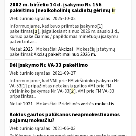
2002 m. birželio 14 d. įsakymo Nr. 156
pakeitimo (nealkoholinių saldintų gėrimų
ir
Web turinio sąrašas
2025-10-02
Informuojame, kad buvo priimtas įsakymo[1]
pakeitimas[
2
], įsigaliosiantis nuo 2026 m. sausio 1 d.,
kuriuo pakeičiamas / papildomas minėtuoju įsakymu
patvirtintas...
Metai:
2025
Mokesčiai:
Akcizai
Mokesčių įstatymų
pakeitimai:
Akcizų pakeitimai nuo 2026 m.
Dėl įsakymo Nr. VA-33 pakeitimo
Web turinio sąrašas
2021-09-27
Informuojame, kad VMI prie FM viršininko įsakymu Nr.
VA-53[1] pripažintas netekusiu galios VMI prie FM
viršininko įsakymas Nr. VA-33[
2
]. VMI prie FM VA-33
pripažintas...
Metai:
2021
Mokesčiai:
Pridėtinės vertės mokestis
Kokios gautos palūkanos neapmokestinamos
pajamų mokesčiu?
Web turinio sąrašas
2021-06-03
Palūkanos, kurios neapmokestinamos gyventojų pajamų