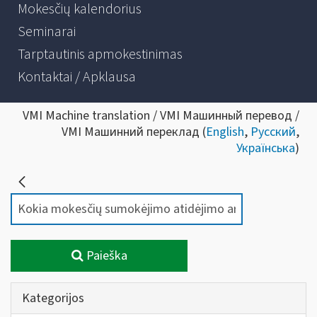
Mokesčių kalendorius
Seminarai
Tarptautinis apmokestinimas
Kontaktai / Apklausa
VMI Machine translation / VMI Машинный перевод /
VMI Машинний переклад (
English
,
Русский
,
Українська
)
Paieška
Kategorijos