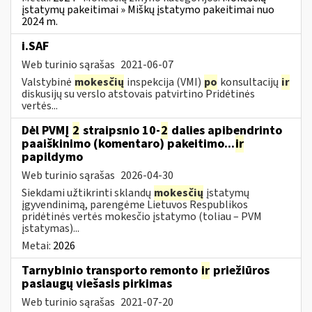
įstatymų pakeitimai » Miškų įstatymo pakeitimai nuo
2024 m.
i.SAF
Web turinio sąrašas
2021-06-07
Valstybinė
mokesčių
inspekcija (VMI)
po
konsultacijų
ir
diskusijų su verslo atstovais patvirtino Pridėtinės
vertės...
Dėl PVMĮ
2
straipsnio 10-
2
dalies apibendrinto
paaiškinimo (komentaro) pakeitimo...
ir
papildymo
Web turinio sąrašas
2026-04-30
Siekdami užtikrinti sklandų
mokesčių
įstatymų
įgyvendinimą, parengėme Lietuvos Respublikos
pridėtinės vertės mokesčio įstatymo (toliau – PVM
įstatymas)...
Metai:
2026
Tarnybinio transporto remonto
ir
priežiūros
paslaugų viešasis pirkimas
Web turinio sąrašas
2021-07-20