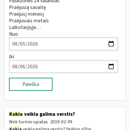
Paskutines 24 valandas
Praėjusią savaitę
Praėjusį mėnesį
Praėjusiais metais
Laikotarpyje…
Nuo
Iki
Paieška
Kokia
veikla galima verstis?
Web turinio sąrašas
2019-02-09
Kokia
veikla galima verstis? Veiklos rūšys