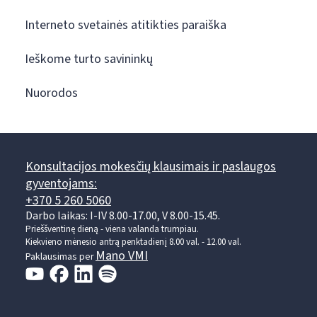
Interneto svetainės atitikties paraiška
Ieškome turto savininkų
Nuorodos
Konsultacijos mokesčių klausimais ir paslaugos
gyventojams:
+370 5 260 5060
Darbo laikas: I-IV 8.00-17.00, V 8.00-15.45.
Prieššventinę dieną - viena valanda trumpiau.
Kiekvieno mėnesio antrą penktadienį 8.00 val. - 12.00 val.
Mano VMI
Paklausimas per