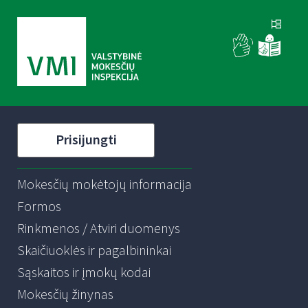
Prisijungti
Mokesčių mokėtojų informacija
Formos
Rinkmenos / Atviri duomenys
Skaičiuoklės ir pagalbininkai
Sąskaitos ir įmokų kodai
Mokesčių žinynas