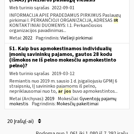
Web turinio sąrašas
2022-09-01
INFORMACIJA APIE PRADEDAMUS PIRKIMUS Paslaugų
pirkimai I. PERKANČIOJI ORGANIZACIJA, ADRESAS
IR
KONTAKTINIAI DUOMENYS: I.1. Perkančiosios
organizacijos pavadinimas...
Metai:
2022
Pagrindinis:
Viešieji pirkimai
51. Kaip bus apmokestinamos individualių
įmonių savininkų pajamos, gautos 28 kodu
(išmokos ne iš pelno mokesčiu apmokestinto
pelno)?
Web turinio sąrašas
2019-03-12
Remiantis nuo 2019 m. sausio 1 d. įsigaliojusiu GPMĮ 6
straipsniu, IĮ savininko pajamoms iš pelno,
nepriklausomai nuo to,
ar
jos
buvo apmokestintos...
Metai (Archyvas):
2019
Mokesčiai:
Gyventojų pajamų
mokestis
Pagrindinis:
Mokesčių pakeitimai
20 Įrašų(-ai)
Rodoma nuo 1,061 iki 1,080 iš 7,292 irašų.