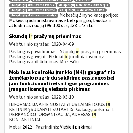
delspinigių skaičiavimo tvarka
delspinigių skaičiavimo laikotarpis
delspinigių skaičiavimo trukmė
delspinigių skaičiavimo pradžia
Mokesčių žinyno kategorijos:
delspinigių skaičiavimo pabaiga
Mokesčių administravimas » Delspinigiai, baudos ir
atleidimas nuo jų (96-100 str., 138-143 str.)
Skundų
ir
prašymų priėmimas
Web turinio sąrašas
2020-04-09
Paslaugos pavadinimas - Skundų
ir
prašymų priėmimas.
Paslaugos gavėjai - Fiziniai
ir
juridiniai asmenys.
Paslaugos apibūdinimas: Mokesčių...
Mobilaus kontrolės įrankio (MKĮ) geografinio
žemėlapio pagrindu sukūrimo paslaugos bei
jam funkcionuoti reikalingos programinės
įrangos licencijų viešasis pirkimas
Web turinio sąrašas
2022-03-10
INFORMACIJA APIE NUSTATYTUS LAIMĖTOJUS
IR
KETINIMĄ SUDARYTI SUTARTIS Paslaugų pirkimai I.
PERKANČIOJI ORGANIZACIJA, ADRESAS
IR
KONTAKTINIAI...
Metai:
2022
Pagrindinis:
Viešieji pirkimai