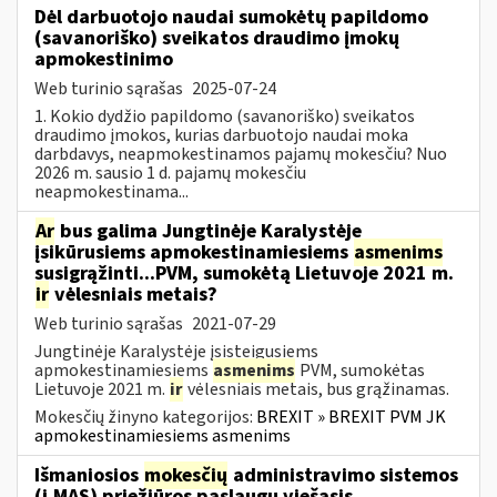
Dėl darbuotojo naudai sumokėtų papildomo
(savanoriško) sveikatos draudimo įmokų
apmokestinimo
Web turinio sąrašas
2025-07-24
1. Kokio dydžio papildomo (savanoriško) sveikatos
draudimo įmokos, kurias darbuotojo naudai moka
darbdavys, neapmokestinamos pajamų mokesčiu? Nuo
2026 m. sausio 1 d. pajamų mokesčiu
neapmokestinama...
Ar
bus galima Jungtinėje Karalystėje
įsikūrusiems apmokestinamiesiems
asmenims
susigrąžinti...PVM, sumokėtą Lietuvoje 2021 m.
ir
vėlesniais metais?
Web turinio sąrašas
2021-07-29
Jungtinėje Karalystėje įsisteigusiems
apmokestinamiesiems
asmenims
PVM, sumokėtas
Lietuvoje 2021 m.
ir
vėlesniais metais, bus grąžinamas.
Mokesčių žinyno kategorijos:
BREXIT » BREXIT PVM JK
apmokestinamiesiems asmenims
Išmaniosios
mokesčių
administravimo sistemos
(i.MAS) priežiūros paslaugų viešasis