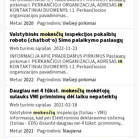
pirkimai I. PERKANČIOJI ORGANIZACIJA, ADRESAS
IR
KONTAKTINIAI DUOMENYS: I.1. Perkančiosios
organizacijos pavadinimas...
Metai:
2020
Pagrindinis:
Viešieji pirkimai
Valstybinės
mokesčių
inspekcijos pokalbių
roboto (chatbot‘o) Simo palaikymo paslaugų
Web turinio sąrašas
2022-11-23
INFORMACIJA APIE PRADEDAMUS PIRKIMUS Paslaugų
pirkimai I. PERKANČIOJI ORGANIZACIJA, ADRESAS
IR
KONTAKTINIAI DUOMENYS: I.1. Perkančiosios
organizacijos pavadinimas...
Metai:
2022
Pagrindinis:
Viešieji pirkimai
Daugiau nei 4 tūkst.
mokesčių
mokėtojų
sulauks VMI priminimų dėl laiku nepateiktų
Web turinio sąrašas
2021-02-18
Valstybinė
mokesčių
inspekcija (toliau – VMI)
informuoja, kad per Elektroninio deklaravimo sistemą
(toliau - EDS) išsiuntė daugiau nei 4 tūkst. priminimų...
Metai:
2021
Pagrindinis:
Naujiena