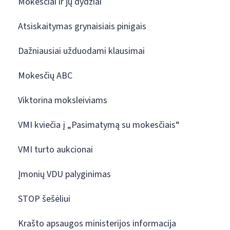
Mokesčiai ir jų dydžiai
Atsiskaitymas grynaisiais pinigais
Dažniausiai užduodami klausimai
Mokesčių ABC
Viktorina moksleiviams
VMI kviečia į „Pasimatymą su mokesčiais“
VMI turto aukcionai
Įmonių VDU palyginimas
STOP šešėliui
Krašto apsaugos ministerijos informacija