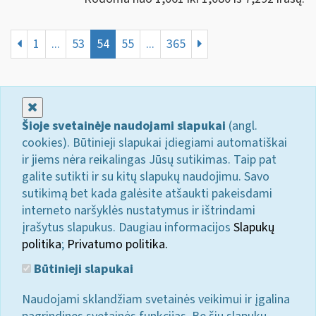
1
...
53
54
55
...
365
Uždaryti
Šioje svetainėje naudojami slapukai
(angl.
cookies). Būtinieji slapukai įdiegiami automatiškai
ir jiems nėra reikalingas Jūsų sutikimas. Taip pat
galite sutikti ir su kitų slapukų naudojimu. Savo
sutikimą bet kada galėsite atšaukti pakeisdami
interneto naršyklės nustatymus ir ištrindami
įrašytus slapukus. Daugiau informacijos
Slapukų
politika
;
Privatumo politika.
Būtinieji slapukai
Naudojami sklandžiam svetainės veikimui ir įgalina