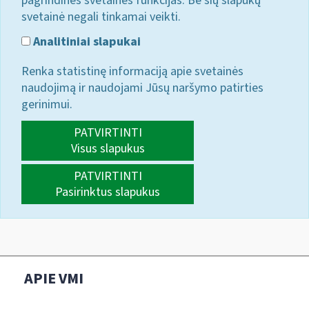
pagrindines svetainės funkcijas. Be šių slapukų
svetainė negali tinkamai veikti.
Analitiniai slapukai
Renka statistinę informaciją apie svetainės
naudojimą ir naudojami Jūsų naršymo patirties
gerinimui.
PATVIRTINTI
Visus slapukus
PATVIRTINTI
Pasirinktus slapukus
APIE VMI