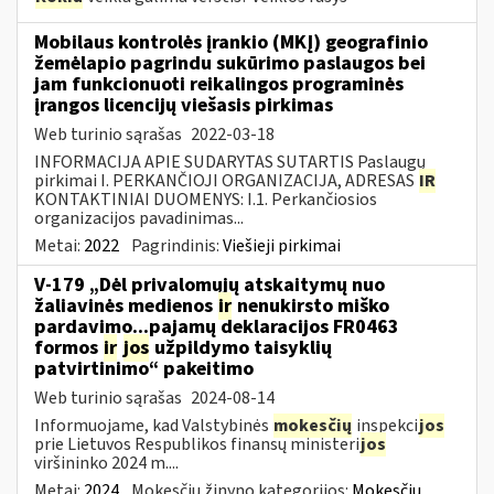
Mobilaus kontrolės įrankio (MKĮ) geografinio
žemėlapio pagrindu sukūrimo paslaugos bei
jam funkcionuoti reikalingos programinės
įrangos licencijų viešasis pirkimas
Web turinio sąrašas
2022-03-18
INFORMACIJA APIE SUDARYTAS SUTARTIS Paslaugų
pirkimai I. PERKANČIOJI ORGANIZACIJA, ADRESAS
IR
KONTAKTINIAI DUOMENYS: I.1. Perkančiosios
organizacijos pavadinimas...
Metai:
2022
Pagrindinis:
Viešieji pirkimai
V-179 „Dėl privalomųjų atskaitymų nuo
žaliavinės medienos
ir
nenukirsto miško
pardavimo...pajamų deklaracijos FR0463
formos
ir
jos
užpildymo taisyklių
patvirtinimo“ pakeitimo
Web turinio sąrašas
2024-08-14
Informuojame, kad Valstybinės
mokesčių
inspekci
jos
prie Lietuvos Respublikos finansų ministeri
jos
viršininko 2024 m....
Metai:
2024
Mokesčių žinyno kategorijos:
Mokesčių