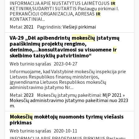
INFORMACIJA APIE NUSTATYTUS LAIMĖTOJUS
IR
KETINIMĄ SUDARYTI SUTARTIS Paslaugų pirkimai I.
PERKANČIOJI ORGANIZACIJA, ADRESAS
IR
KONTAKTINIAI...
Metai:
2021
Pagrindinis:
Viešieji pirkimai
VA-29 „Dėl apibendrintų
mokesčių
įstatymų
paaiškinimų projektų rengimo,
derinimo,...konsultavimosi su visuomene
ir
skelbimo taisyklių patvirtinimo“
Web turinio sąrašas
2023-04-27
Informuojame, kad Valstybinė mokesčių inspekcija prie
Lietuvos Respublikos finansų ministerijos,
įgyvendinama Lietuvos Respublikos mokesčių
administravimo įstatymo Nr....
Metai:
2023
Mokesčių įstatymų pakeitimai:
MĮP 2021 »
Mokesčių administravimo įstatymo pakeitimai nuo 2023
m.
Mokesčių
mokėtojų nuomonės tyrimų viešasis
pirkimas
Web turinio sąrašas
2020-10-11
INFORMACIJA APIE PRADEDAMUS PIRKIMUS Paslaugų