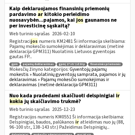
Kaip deklaruojamos finansinių priemonių
pardavimo
ar
kitokio perleidimo
nuosavybėn...pajamos, kai
jos
gaunamos ne
per investicinę sąskaitą?
Web turinio sąrašas
2026-02-10
Registraci
jos
numeris KM2481 Ši informacija skelbiama:
Pajamų mokesčio sumokėjimas ir deklaravimas (metinė
deklaracija GPM311) Nuolatinis Lietuvos gyventojas
gautas FP...
gpm
pajamų deklaravimas
gpmį 17 str 1 d 30 p
finansinės priemonės
Mokesčių žinyno kategorijos:
Gyventojų pajamų
mokestis » Nuolatinių gyventojų samprata, pajamos ir jų
deklaravimas » Pajamų mokesčio sumokėjimas ir
deklaravimas (metinė deklaracija GPM311)
Nuo kada pradedami skaičiuoti delspinigiai
ir
kokia
jų skaičiavimo trukmė?
Web turinio sąrašas
2025-12-23
Registracijos numeris KM0551 Ši informacija skelbiama:
Delspinigiai, baudos, palūkanos
ir
atleidimas nuo jų (88,
96-100 str., 138-143 str.) Pažeidimas Delspinigių...
delspinigiai
mokesčių administravimas
maį 97 str.