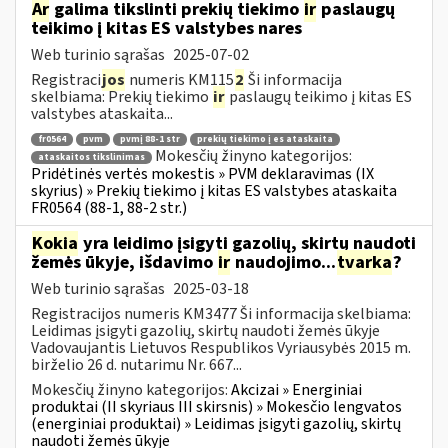
Ar
galima tikslinti prekių tiekimo
ir
paslaugų
teikimo į kitas ES valstybes nares
Web turinio sąrašas
2025-07-02
Registraci
jos
numeris KM115
2
Ši informacija
skelbiama: Prekių tiekimo
ir
paslaugų teikimo į kitas ES
valstybes ataskaita...
fr0564
pvm
pvmį 88-1 str
prekių tiekimo į es ataskaita
Mokesčių žinyno kategorijos:
ataskaitos tikslinimas
Pridėtinės vertės mokestis » PVM deklaravimas (IX
skyrius) » Prekių tiekimo į kitas ES valstybes ataskaita
FR0564 (88-1, 88-2 str.)
Kokia
yra leidimo įsigyti gazolių, skirtų naudoti
žemės ūkyje, išdavimo
ir
naudojimo...
tvarka
?
Web turinio sąrašas
2025-03-18
Registracijos numeris KM3477 Ši informacija skelbiama:
Leidimas įsigyti gazolių, skirtų naudoti žemės ūkyje
Vadovaujantis Lietuvos Respublikos Vyriausybės 2015 m.
birželio 26 d. nutarimu Nr. 667...
Mokesčių žinyno kategorijos:
Akcizai » Energiniai
produktai (II skyriaus III skirsnis) » Mokesčio lengvatos
(energiniai produktai) » Leidimas įsigyti gazolių, skirtų
naudoti žemės ūkyje