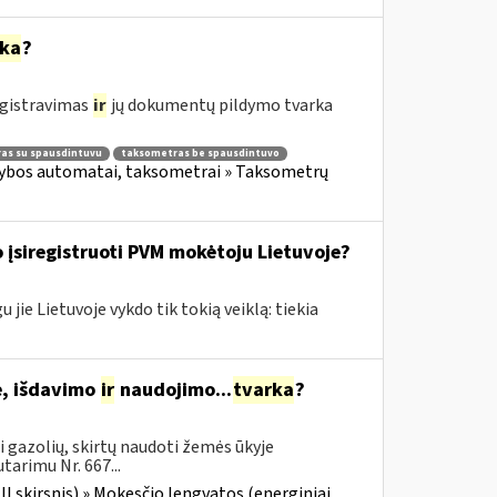
rka
?
egistravimas
ir
jų dokumentų pildymo tvarka
as su spausdintuvu
taksometras be spausdintuvo
kybos automatai, taksometrai » Taksometrų
 įsiregistruoti PVM mokėtoju Lietuvoje?
jie Lietuvoje vykdo tik tokią veiklą: tiekia
je, išdavimo
ir
naudojimo...
tvarka
?
i gazolių, skirtų naudoti žemės ūkyje
tarimu Nr. 667...
III skirsnis) » Mokesčio lengvatos (energiniai