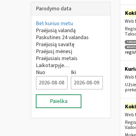
Parodymo data
Kok
Web t
Bet kuriuo metu
Regis
Praėjusią valandą
Takso
Paskutines 24 valandas
takso
Praėjusią savaitę
klien
Praėjusį mėnesį
regis
Praėjusiais metais
Laikotarpyje…
Kuri
Nuo
Iki
Web t
Užsie
prek
Paieška
Kok
Web t
Regis
Vadov
Mokes