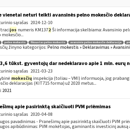
e vienetai neturi teikti avansinės pelno mokesčio dekla
urinio sąrašas
2024-12-10
traci
jos
numeris KM137
2
Ši informacija skelbiama: Avansinio pe
 mokesčio...
pelno mokestis
fiksuotas pelno mokestis
avansinio pelno mokesčio deklaracija
pmį
čių žinyno kategorijos:
Pelno mokestis » Deklaravimas » Avansini
 3,6 tūkst. gyventojų dar nedeklaravo apie 1 mln. eurų 
urinio sąrašas
2021-03-23
ybinė
mokesčių
inspekcija (toliau – VMI) informuoja, jog praban
čio deklaracijas (KIT715 forma) už 2020 metus...
:
2021
ešimų apie pasirinktą skaičiuoti PVM priėmimas
urinio sąrašas
2020-04-08
ugos pavadinimas - Pranešimų apie pasirinktą skaičiuoti PVM pri
ugos apibūdinimas: PVM mokėtojas, gaminantis investicinį auksą ar