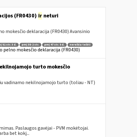
racijos (FR0430)
ir
neturi
lno mokesčio deklaracija (FR0430) Avansinio
 51 str. 3 d.
pmį 38-2 str.
pmį 47 str. 5 d.
nereikia teikti
o pelno mokesčio deklaracija (FR0430)
nekilnojamojo turto mokesčio
giu vadinamo nekilnojamojo turto (toliau - NT)
ėmimas. Paslaugos gavėjai - PVM mokėtojai.
ba bet kokį...