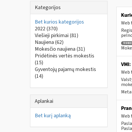
Kategorijos
Kuri
Bet kurios kategorijos
Web t
2022
(370)
Regis
Viešieji pirkimai
(81)
pelno
Naujiena
(62)
fr0430
Mokes
Mokesčio naujiena
(31)
Pridėtinės vertės mokestis
(15)
VMI:
Gyventojų pajamų mokestis
Web t
(14)
Valst
mokes
Metai
Aplankai
Pran
Bet kurį aplanką
Web t
Pasla
Pasla