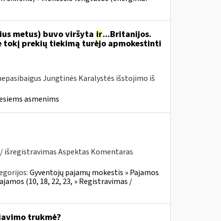
nius metus) buvo viršyta
ir
...Britanijos.
 tokį prekių tiekimą turėjo apmokestinti
ar nepasibaigus Jungtinės Karalystės išstojimo iš
iesiems asmenims
 / išregistravimas Aspektas Komentaras
egorijos:
Gyventojų pajamų mokestis » Pajamos
ajamos (10, 18, 22, 23, » Registravimas /
čiavimo trukmė?