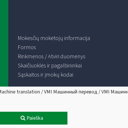
Mokesčių mokėtojų informacija
Formos
Rinkmenos / Atviri duomenys
Skaičiuoklės ir pagalbininkai
Sąskaitos ir įmokų kodai
Machine translation / VMI Машинный перевод / VMI Машин
Paieška