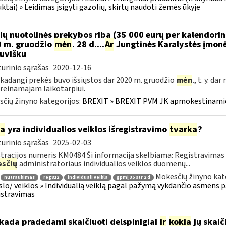
ktai) » Leidimas įsigyti gazolių, skirtų naudoti žemės ūkyje
ių nuotolinės prekybos riba (35 000 eurų per kalendori
 m. gruodžio
mėn
. 28 d....
Ar
Jungtinės Karalystės įmonė
tuvišku
urinio sąrašas
2020-12-16
 kadangi prekės buvo išsiųstos dar 2020 m. gruodžio
mėn
., t. y. d
reinamajam laikotarpiui.
čių žinyno kategorijos:
BREXIT » BREXIT PVM JK apmokestinam
ia
yra individualios veiklos išregistravimo
tvarka
?
urinio sąrašas
2025-02-03
tracijos numeris KM0484 Ši informacija skelbiama: Registravimas
sčių
administratoriaus individualios veiklos duomenų...
Mokesčių žinyno kat
nutraukimas
reg812
individuali veikla
gpmį 35 str 2 d
rslo/ veiklos » Individualią veiklą pagal pažymą vykdančio asmens p
istravimas
kada pradedami skaičiuoti delspinigiai
ir
kokia
jų skai