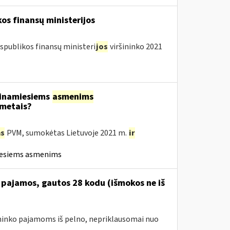
os finansų ministerijos
spublikos finansų ministeri
jos
viršininko 2021
tinamiesiems
asmenims
 metais?
s
PVM, sumokėtas Lietuvoje 2021 m.
ir
iesiems asmenims
 pajamos, gautos 28 kodu (išmokos ne iš
avininko pajamoms iš pelno, nepriklausomai nuo