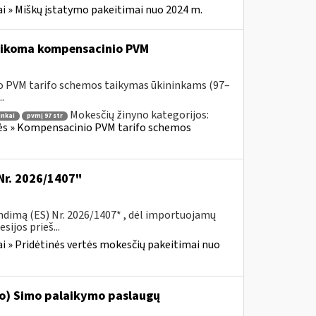
i » Miškų įstatymo pakeitimai nuo 2024 m.
 taikoma kompensacinio PVM
o PVM tarifo schemos taikymas ūkininkams (97–
.
Mokesčių žinyno kategorijos:
inkai
pvmį 97 str
lės » Kompensacinio PVM tarifo schemos
Nr. 2026/1407"
ndimą (ES) Nr. 2026/1407* , dėl importuojamų
ijos prieš...
i » Pridėtinės vertės mokesčių pakeitimai nuo
‘o) Simo palaikymo paslaugų