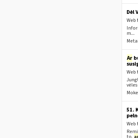
Dėl 
Web t
Infor
m....
Metai
Ar
bu
susi
Web t
Jungt
vėles
Mokes
51. 
peln
Web t
Remia
to,
a