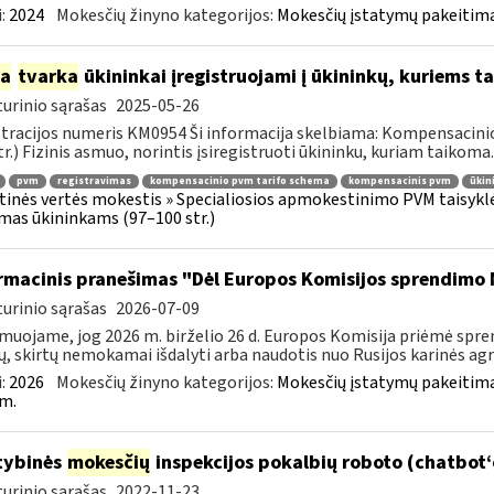
:
2024
Mokesčių žinyno kategorijos:
Mokesčių įstatymų pakeitima
ia
tvarka
ūkininkai įregistruojami į ūkininkų, kuriems
urinio sąrašas
2025-05-26
tracijos numeris KM0954 Ši informacija skelbiama: Kompensacini
tr.) Fizinis asmuo, norintis įsiregistruoti ūkininku, kuriam taikoma..
pvm
registravimas
kompensacinio pvm tarifo schema
kompensacinis pvm
ūkin
tinės vertės mokestis » Specialiosios apmokestinimo PVM taisyk
mas ūkininkams (97–100 str.)
rmacinis pranešimas "Dėl Europos Komisijos sprendimo 
urinio sąrašas
2026-07-09
muojame, jog 2026 m. birželio 26 d. Europos Komisija priėmė spre
ų, skirtų nemokamai išdalyti arba naudotis nuo Rusijos karinės agres
:
2026
Mokesčių žinyno kategorijos:
Mokesčių įstatymų pakeitima
m.
tybinės
mokesčių
inspekcijos pokalbių roboto (chatbot
urinio sąrašas
2022-11-23