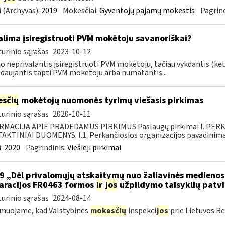
 (Archyvas):
2019
Mokesčiai:
Gyventojų pajamų mokestis
Pagrind
lima įsiregistruoti PVM mokėtoju savanoriškai?
urinio sąrašas
2023-10-12
 neprivalantis įsiregistruoti PVM mokėtoju, tačiau vykdantis (k
daujantis tapti PVM mokėtoju arba numatantis...
sčių
mokėtojų nuomonės tyrimų viešasis pirkimas
urinio sąrašas
2020-10-11
RMACIJA APIE PRADEDAMUS PIRKIMUS Paslaugų pirkimai I. PER
KTINIAI DUOMENYS: I.1. Perkančiosios organizacijos pavadinimas
:
2020
Pagrindinis:
Viešieji pirkimai
9 „Dėl privalomųjų atskaitymų nuo žaliavinės medieno
aracijos FR0463 formos
ir
jos
užpildymo taisyklių patvi
urinio sąrašas
2024-08-14
muojame, kad Valstybinės
mokesčių
inspekci
jos
prie Lietuvos Re