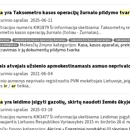
ia
yra Taksometro kasos operacijų žurnalo pildymo
tva
urinio sąrašas
2025-06-11
tracijos numeris KM1879 Ši informacija skelbiama: Taksometrų r
metro kasos operacijų žurnalo (toliau - Žurnalas)...
metras
taksometro kasos operacijų žurnalas
taksometro kasos operacijos
taksometr
Mokesčių žinyno kategorijos:
Kasa, kasos aparatai, pre
to pabėgimas
travimas ir jų dokumentų pildymo tvarka
ais atvejais užsienio apmokestinamasis asmuo neprivalo
urinio sąrašas
2021-06-04
nio asmenys neprivalo registruotis PVM mokėtojais Lietuvoje, jeigu 
es
ir
/
ar
teikia...
ia
yra leidimo įsigyti gazolių, skirtų naudoti žemės ūky
urinio sąrašas
2025-03-18
tracijos numeris KM3477 Ši informacija skelbiama: Leidimas įsigyt
aujantis Lietuvos Respublikos Vyriausybės 2015 m. birželio 26 d. nu
čių žinyno kategorijos:
Akcizai » Energiniai produktai (II skyriaus 