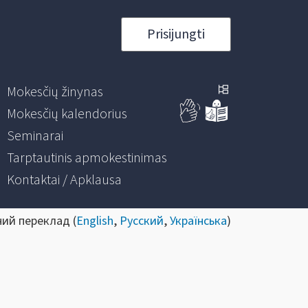
Prisijungti
Mokesčių žinynas
Mokesčių kalendorius
Seminarai
Tarptautinis apmokestinimas
Kontaktai / Apklausa
ний переклад (
English
,
Русский
,
Українська
)