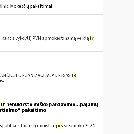
inis:
Mokesčių pakeitimai
etinantis vykdyti) PVM apmokestinamą veiklą
ir
KANČIOJI ORGANIZACIJA, ADRESAS
IR
...
s
ir
nenukirsto miško pardavimo...pajamų
rtinimo“ pakeitimo
spublikos finansų ministeri
jos
viršininko 2024