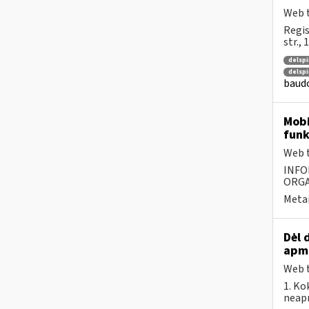
Web t
Regis
str.,
delspi
delspi
baudo
Mobi
funk
Web t
INFO
ORGA
Metai
Dėl 
apm
Web t
1. Ko
neapm