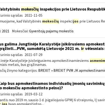
Valstybinės
mokesčių
inspekcijos prie Lietuvos Respublik
urinio sąrašas
2021-11-05
muojame, kad Valstybinės
mokesčių
inspekci
jos
prie Lietuvos Re
:
2021
Mokesčiai:
Gyventojų pajamų mokestis
s galima Jungtinėje Karalystėje įsikūrusiems apmokes
grąžinti...PVM, sumokėtą Lietuvoje 2021 m.
ir
vėlesniais
urinio sąrašas
2021-07-29
inėje Karalystėje įsisteigusiems apmokestinamiesiems
asmenim
niais metais, bus grąžinamas.
čių žinyno kategorijos:
BREXIT » BREXIT PVM JK apmokestinam
Kaip bus apmokestinamos individualių įmonių savininkų
o mokesčiu apmokestinto pelno)?
urinio sąrašas
2019-03-12
ntis nuo 2019 m. sausio 1 d. įsigaliojusiu GPMĮ 6 straipsniu, IĮ s
r
jos
buvo apmokestintos...