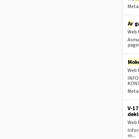
Metai
Ar
ga
Web t
Asmuo
pagei
Moke
Web t
INFO
KONTA
Metai
V-17
dekl
Web t
Infor
m....