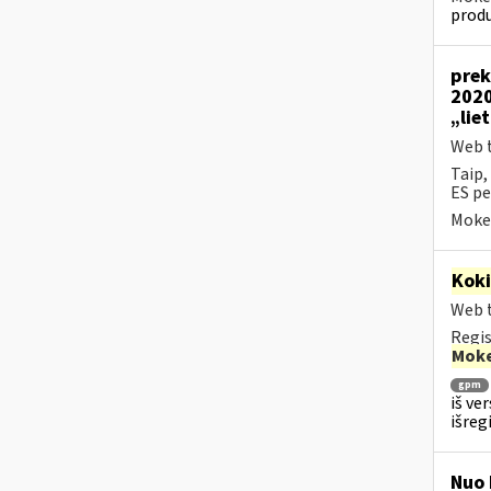
produ
prek
2020
„lie
Web t
Taip,
ES pe
Mokes
Kok
Web t
Regis
Moke
gpm
iš ve
išreg
Nuo 