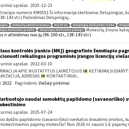
urinio sąrašas
2025-12-23
tracijos numeris KM0551 Ši informacija skelbiama: Delspinigiai, 
 138-143 str.) Pažeidimas Delspinigių...
nigiai
mokesčių administravimas
maį 97 str.
delspinigių skaičiavimo tvarka
delspin
Mokesčių žinyno kate
nigių skaičiavimo pradžia
delspinigių skaičiavimo pabaiga
s ir atleidimas nuo jų (96-100 str., 138-143 str.)
laus kontrolės įrankio (MKĮ) geografinio žemėlapio pag
cionuoti reikalingos programinės įrangos licencijų vieša
urinio sąrašas
2022-03-10
RMACIJA APIE NUSTATYTUS LAIMĖTOJUS
IR
KETINIMĄ SUDARYTI 
NIZACIJA, ADRESAS
IR
KONTAKTINIAI...
:
2022
Pagrindinis:
Viešieji pirkimai
darbuotojo naudai sumokėtų papildomo (savanoriško) 
okestinimo
urinio sąrašas
2025-07-24
kio dydžio papildomo (savanoriško) sveikatos draudimo įmokos, k
okestinamos pajamų mokesčiu? Nuo 2026 m. sausio 1 d. pajamų 