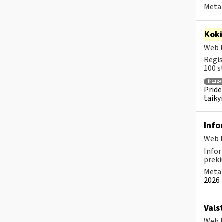
Metai
Kok
Web t
Regis
100 s
fr1124
Pridė
taiky
Info
Web t
Infor
preki
Metai
2026 
Vals
Web t