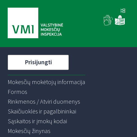
Prisijungti
Mokesčių mokėtojų informacija
Formos
Rinkmenos / Atviri duomenys
Skaičiuoklės ir pagalbininkai
Sąskaitos ir įmokų kodai
Mokesčių žinynas