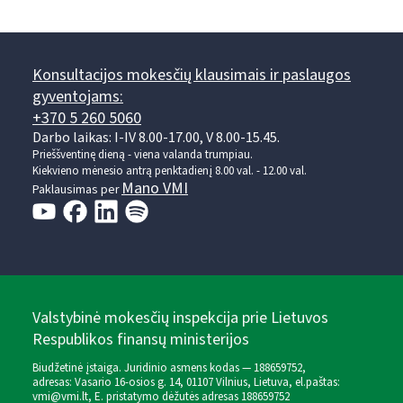
Konsultacijos mokesčių klausimais ir paslaugos
gyventojams:
+370 5 260 5060
Darbo laikas: I-IV 8.00-17.00, V 8.00-15.45.
Prieššventinę dieną - viena valanda trumpiau.
Kiekvieno mėnesio antrą penktadienį 8.00 val. - 12.00 val.
Mano VMI
Paklausimas per
Valstybinė mokesčių inspekcija prie Lietuvos
Respublikos finansų ministerijos
Biudžetinė įstaiga. Juridinio asmens kodas — 188659752,
adresas: Vasario 16-osios g. 14, 01107 Vilnius, Lietuva, el.paštas:
vmi@vmi.lt
, E. pristatymo dėžutės adresas 188659752