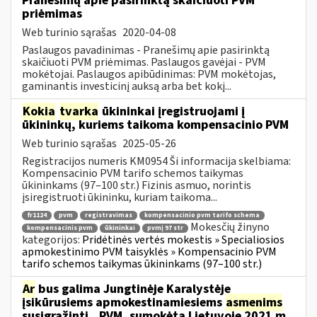
Pranešimų apie pasirinktą skaičiuoti PVM
priėmimas
Web turinio sąrašas
2020-04-08
Paslaugos pavadinimas - Pranešimų apie pasirinktą
skaičiuoti PVM priėmimas. Paslaugos gavėjai - PVM
mokėtojai. Paslaugos apibūdinimas: PVM mokėtojas,
gaminantis investicinį auksą arba bet kokį...
Kokia
tvarka
ūkininkai įregistruojami į
ūkininkų, kuriems taikoma kompensacinio PVM
Web turinio sąrašas
2025-05-26
Registracijos numeris KM0954 Ši informacija skelbiama:
Kompensacinio PVM tarifo schemos taikymas
ūkininkams (97–100 str.) Fizinis asmuo, norintis
įsiregistruoti ūkininku, kuriam taikoma...
fr1124
pvm
registravimas
kompensacinio pvm tarifo schema
Mokesčių žinyno
kompensacinis pvm
ūkininkai
pvmį 97 str
kategorijos:
Pridėtinės vertės mokestis » Specialiosios
apmokestinimo PVM taisyklės » Kompensacinio PVM
tarifo schemos taikymas ūkininkams (97–100 str.)
Ar
bus galima Jungtinėje Karalystėje
įsikūrusiems apmokestinamiesiems
asmenims
susigrąžinti...PVM, sumokėtą Lietuvoje 2021 m.