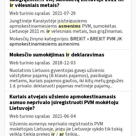
ir
vėlesniais metais?
Web turinio sąrašas
2021-07-29
Jungtinėje Karalystėje įsisteigusiems
apmokestinamiesiems
asmenims
PVM, sumokėtas
Lietuvoje 2021 m.
ir
vėlesniais metais, bus grąžinamas.
Mokesčių žinyno kategorijos:
BREXIT » BREXIT PVM JK
apmokestinamiesiems asmenims
Mokesčio sumokėjimas
ir
deklaravimas
Web turinio sąrašas
2018-12-03
Nuolatinis Lietuvos gyventojas gavęs užsienio
valstybėse pajamų (B klasės pajamos), pasibaigus
metams, kuriais pajamos gautos, iki kitų metų gegužės
1 d. privalo: deklaruoti pajamas metinėje pajamų...
Kuriais atvejais užsienio apmokestinamasis
asmuo neprivalo įsiregistruoti PVM mokėtoju
Lietuvoje?
Web turinio sąrašas
2021-06-04
Užsienio asmenys neprivalo registruotis PVM
mokėtojais Lietuvoje, jeigu jie Lietuvoje vykdo tik tokią
veiklą: tiekia prekes
ir
/
ar
teikia...