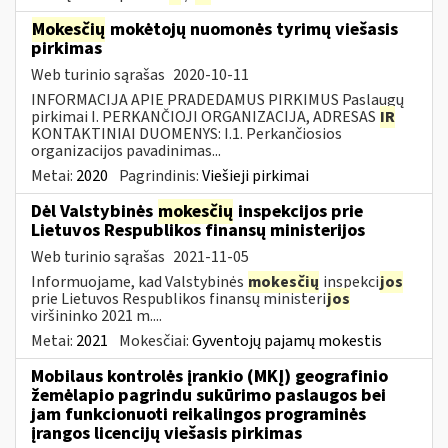
Mokesčių
mokėtojų nuomonės tyrimų viešasis
pirkimas
Web turinio sąrašas
2020-10-11
INFORMACIJA APIE PRADEDAMUS PIRKIMUS Paslaugų
pirkimai I. PERKANČIOJI ORGANIZACIJA, ADRESAS
IR
KONTAKTINIAI DUOMENYS: I.1. Perkančiosios
organizacijos pavadinimas...
Metai:
2020
Pagrindinis:
Viešieji pirkimai
Dėl Valstybinės
mokesčių
inspekcijos prie
Lietuvos Respublikos finansų ministerijos
Web turinio sąrašas
2021-11-05
Informuojame, kad Valstybinės
mokesčių
inspekci
jos
prie Lietuvos Respublikos finansų ministeri
jos
viršininko 2021 m....
Metai:
2021
Mokesčiai:
Gyventojų pajamų mokestis
Mobilaus kontrolės įrankio (MKĮ) geografinio
žemėlapio pagrindu sukūrimo paslaugos bei
jam funkcionuoti reikalingos programinės
įrangos licencijų viešasis pirkimas