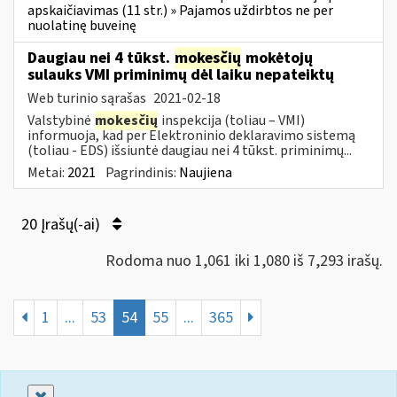
apskaičiavimas (11 str.) » Pajamos uždirbtos ne per
nuolatinę buveinę
Daugiau nei 4 tūkst.
mokesčių
mokėtojų
sulauks VMI priminimų dėl laiku nepateiktų
Web turinio sąrašas
2021-02-18
Valstybinė
mokesčių
inspekcija (toliau – VMI)
informuoja, kad per Elektroninio deklaravimo sistemą
(toliau - EDS) išsiuntė daugiau nei 4 tūkst. priminimų...
Metai:
2021
Pagrindinis:
Naujiena
20 Įrašų(-ai)
Rodoma nuo 1,061 iki 1,080 iš 7,293 irašų.
1
...
53
54
55
...
365
Uždaryti