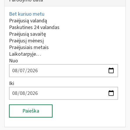
Bet kuriuo metu
Praėjusią valandą
Paskutines 24 valandas
Praėjusią savaitę
Praėjusį mėnesį
Praėjusiais metais
Laikotarpyje…
Nuo
Iki
Paieška