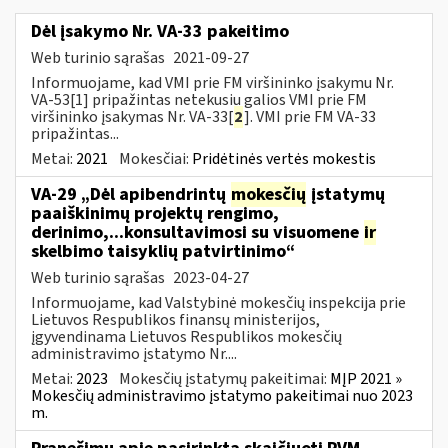
Dėl įsakymo Nr. VA-33 pakeitimo
Web turinio sąrašas
2021-09-27
Informuojame, kad VMI prie FM viršininko įsakymu Nr.
VA-53[1] pripažintas netekusiu galios VMI prie FM
viršininko įsakymas Nr. VA-33[
2
]. VMI prie FM VA-33
pripažintas...
Metai:
2021
Mokesčiai:
Pridėtinės vertės mokestis
VA-29 „Dėl apibendrintų
mokesčių
įstatymų
paaiškinimų projektų rengimo,
derinimo,...konsultavimosi su visuomene
ir
skelbimo taisyklių patvirtinimo“
Web turinio sąrašas
2023-04-27
Informuojame, kad Valstybinė mokesčių inspekcija prie
Lietuvos Respublikos finansų ministerijos,
įgyvendinama Lietuvos Respublikos mokesčių
administravimo įstatymo Nr....
Metai:
2023
Mokesčių įstatymų pakeitimai:
MĮP 2021 »
Mokesčių administravimo įstatymo pakeitimai nuo 2023
m.