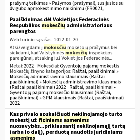
prašymų teikimas » Pažymos (prašymai), susijusios su
dvigubo apmokestinimo naikinimu (FR0021,
Paaiškinimas dėl Vokietijos Federacinės
Respublikos
mokesčių
administratoriaus
parengtos
Web turinio sąrašas
2022-01-20
Atsižvelgdami į
mokesčių
mokėtojų prašymus bei
siekdami, kad Valstybinės
mokesčių
inspekcijos
pareigūnai, atsakingi už Vokietijos Federacinės...
Metai:
2022
Mokesčiai:
Gyventojų pajamų mokestis
Mokesčių žinyno kategorijos:
Raštai, paaiškinimai »
Mokesčių administravimo klausimais (Raštai
paaiškinimai) » Mokesčių administravimo klausimais
(Raštai paaiškinimai) 2022
Raštai, paaiškinimai »
Gyventojų pajamų mokesčio klausimais (Raštai,
paaiškinimai) » GPM klausimais (Raštai, paaiškinimai)
2022
Kas privalo apskaičiuoti nekilnojamojo turto
mokestį už
fiziniams
asmenims
nuosavybės...priklausantį nekilnojamąjį turtą
(arba jo dalį), perduotą naudotis juridiniams
asmenims