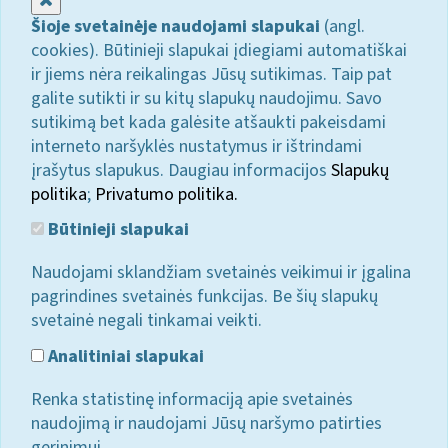
Šioje svetainėje naudojami slapukai
(angl.
cookies). Būtinieji slapukai įdiegiami automatiškai
ir jiems nėra reikalingas Jūsų sutikimas. Taip pat
galite sutikti ir su kitų slapukų naudojimu. Savo
sutikimą bet kada galėsite atšaukti pakeisdami
interneto naršyklės nustatymus ir ištrindami
įrašytus slapukus. Daugiau informacijos
Slapukų
politika
;
Privatumo politika.
Būtinieji slapukai
Naudojami sklandžiam svetainės veikimui ir įgalina
pagrindines svetainės funkcijas. Be šių slapukų
svetainė negali tinkamai veikti.
Analitiniai slapukai
Renka statistinę informaciją apie svetainės
naudojimą ir naudojami Jūsų naršymo patirties
gerinimui.