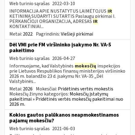
Web turinio sąrašas
2022-03-10
INFORMACIJA APIE NUSTATYTUS LAIMĖTOJUS
IR
KETINIMĄ SUDARYTI SUTARTIS Paslaugų pirkimai I.
PERKANČIOJI ORGANIZACIJA, ADRESAS
IR
KONTAKTINIAI...
Metai:
2022
Pagrindinis:
Viešieji pirkimai
Dėl VMI prie FM viršininko įsakymo Nr. VA-5
pakeitimo
Web turinio sąrašas
2026-04-27
Informuojame, kad Valstybinės
mokesčių
inspekcijos
prie Lietuvos Respublikos finansų ministerijos viršininko
2026 m. balandžio 23 d. įsakymu Nr. VA-35 „Dėl
Valstybinės...
Metai:
2026
Mokesčiai:
Pridėtinės vertės mokestis
Mokesčių žinyno kategorijos:
Mokesčių įstatymų
pakeitimai » Pridėtinės vertės mokesčių pakeitimai nuo
2026 m.
Kokios gautos palūkanos neapmokestinamos
pajamų mokesčiu?
Web turinio sąrašas
2021-06-03