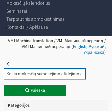
Mokesčių kalendorius
Seminarai
Tarptautinis apmokestinimas
Kontaktai / Apklausa
VMI Machine translation / VMI Машинный перевод /
VMI Машинний переклад (
English
,
Русский
,
Українська
)
Paieška
Kategorijos