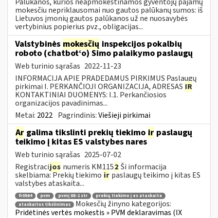
Palūkanos, kurios neapmokestinamos gyventojų pajamų
mokesčiu nepriklausomai nuo gautos palūkanų sumos: iš
Lietuvos įmonių gautos palūkanos už ne nuosavybės
vertybinius popierius pvz., obligacijas...
Valstybinės
mokesčių
inspekcijos pokalbių
roboto (chatbot‘o) Simo palaikymo paslaugų
Web turinio sąrašas
2022-11-23
INFORMACIJA APIE PRADEDAMUS PIRKIMUS Paslaugų
pirkimai I. PERKANČIOJI ORGANIZACIJA, ADRESAS
IR
KONTAKTINIAI DUOMENYS: I.1. Perkančiosios
organizacijos pavadinimas...
Metai:
2022
Pagrindinis:
Viešieji pirkimai
Ar
galima tikslinti prekių tiekimo
ir
paslaugų
teikimo į kitas ES valstybes nares
Web turinio sąrašas
2025-07-02
Registraci
jos
numeris KM115
2
Ši informacija
skelbiama: Prekių tiekimo
ir
paslaugų teikimo į kitas ES
valstybes ataskaita...
fr0564
pvm
pvmį 88-1 str
prekių tiekimo į es ataskaita
Mokesčių žinyno kategorijos:
ataskaitos tikslinimas
Pridėtinės vertės mokestis » PVM deklaravimas (IX