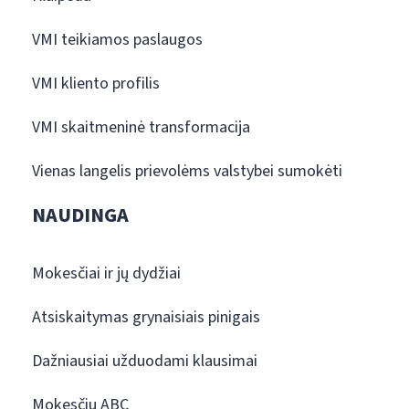
VMI teikiamos paslaugos
VMI kliento profilis
VMI skaitmeninė transformacija
Vienas langelis prievolėms valstybei sumokėti
NAUDINGA
Mokesčiai ir jų dydžiai
Atsiskaitymas grynaisiais pinigais
Dažniausiai užduodami klausimai
Mokesčių ABC