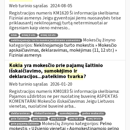
Web turinio sąrašas
2024-08-05
Registracijos numeris KM1620 Ši informacija skelbiama:
Fiziniai asmenys Jeigu gyventojai jiems nuosavybės teise
priklausantį nekilnojamąjį turtą neterminuotai ar
ilgesniam kaip vieno mėnesio...
ntm
ntmį 3 str.
ntmį 12 str.
Mokesčių žinyno
nekilnojamojo turto nuoma juridiniams asmenims
kategorijos:
Nekilnojamojo turto mokestis » Mokesčio
apskaičiavimas, deklaravimas, mokėjimas (11, 12 str.) »
Fiziniai asmenys
Kokia
yra mokesčio prie pajamų šaltinio
išskaičiavimo,
sumokėjimo
ir
deklaracijos...pateikimo
tvarka
?
Web turinio sąrašas
2026-01-20
Registracijos numeris KM0183 Ši informacija skelbiama:
Pajamos uždirbtos ne per nuolatinę buveinę ASPEKTAS
KOMENTARAI Mokesčio išskaičiavimas Jeigu Lietuvos
vienetas, nuolatinė buveinė arba...
deklaravimas
išskaičiavimas
sumokėjimas
pelno mokestis
prie šaltinio
pmį 50 str
pmį 52 str
pmį 53 str
pmį 54 str
Mokesčių žinyno kategorijos:
Pelno
prie pajamų šaltinio
mokestis » Užsienio vienetai » Apmokestinamojo pelno