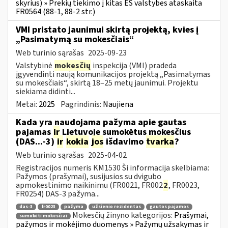
skyrius) » Prekių tiekimo į kitas ES valstybes ataskaita
FR0564 (88-1, 88-2 str.)
VMI pristato jaunimui skirtą projektą, kvies į
„Pasimatymą su mokesčiais“
Web turinio sąrašas
2025-09-23
Valstybinė
mokesčių
inspekcija (VMI) pradeda
įgyvendinti naują komunikacijos projektą „Pasimatymas
su mokesčiais“, skirtą 18–25 metų jaunimui. Projektu
siekiama didinti...
Metai:
2025
Pagrindinis:
Naujiena
Kada yra naudojama pažyma apie gautas
pajamas
ir
Lietuvoje sumokėtus mokesčius
(DAS...-3)
ir
kokia
jos
išdavimo
tvarka
?
Web turinio sąrašas
2025-04-02
Registracijos numeris KM1530 Ši informacija skelbiama:
Pažymos (prašymai), susijusios su dvigubo
apmokestinimo naikinimu (FR0021, FR002
2
, FR0023,
FR0254) DAS-3 pažyma...
das-3
fr0023
pažyma
užsienio rezidentas
gautos pajamos
Mokesčių žinyno kategorijos:
Prašymai,
sumokėti mokesčiai
pažymos ir mokėjimo duomenys » Pažymų užsakymas ir