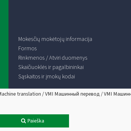
Mokesčių mokėtojų informacija
Formos
Rinkmenos / Atviri duomenys
Skaičiuoklės ir pagalbininkai
Sąskaitos ir įmokų kodai
Machine translation / VMI Машинный перевод / VMI Машин
Paieška