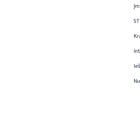
Įm
ST
Kr
In
Ie
Nu