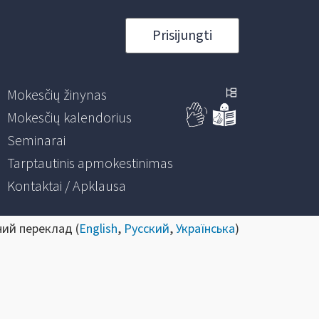
Prisijungti
Mokesčių žinynas
Mokesčių kalendorius
Seminarai
Tarptautinis apmokestinimas
Kontaktai / Apklausa
ний переклад (
English
,
Русский
,
Українська
)