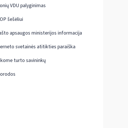
onių VDU palyginimas
OP šešėliui
ašto apsaugos ministerijos informacija
terneto svetainės atitikties paraiška
škome turto savininkų
orodos