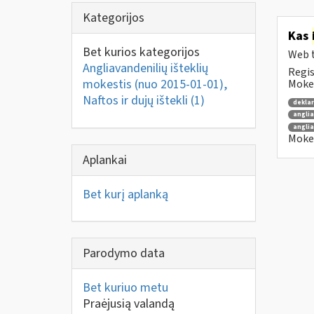
Kategorijos
Kas
Bet kurios kategorijos
Web t
Angliavandenilių išteklių
Regis
mokestis (nuo 2015-01-01),
Mokes
Naftos ir dujų ištekli
(1)
dekla
anglia
anglia
Mokes
Aplankai
Bet kurį aplanką
Parodymo data
Bet kuriuo metu
Praėjusią valandą