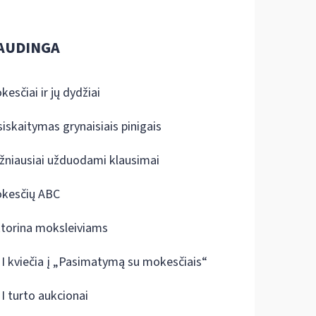
AUDINGA
kesčiai ir jų dydžiai
siskaitymas grynaisiais pinigais
žniausiai užduodami klausimai
kesčių ABC
ktorina moksleiviams
I kviečia į „Pasimatymą su mokesčiais“
I turto aukcionai