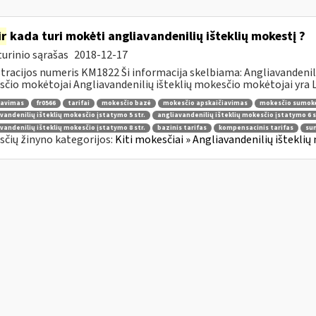
ir
kada turi mokėti angliavandenilių išteklių mokestį ?
urinio sąrašas
2018-12-17
tracijos numeris KM1822 Ši informacija skelbiama: Angliavandeni
čio mokėtojai Angliavandenilių išteklių mokesčio mokėtojai yra Li
ravimas
fr0566
tarifai
mokesčio bazė
mokesčio apskaičiavimas
mokesčio sumok
vandenilių išteklių mokesčio įstatymo 5 str.
angliavandenilių išteklių mokesčio įstatymo 6 s
vandenilių išteklių mokesčio įstatymo 8 str.
bazinis tarifas
kompensacinis tarifas
su
čių žinyno kategorijos:
Kiti mokesčiai » Angliavandenilių išteklių 