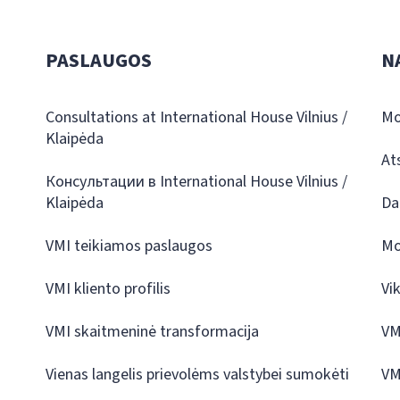
PASLAUGOS
N
Consultations at International House Vilnius /
Mo
Klaipėda
At
Консультации в International House Vilnius /
Klaipėda
Da
VMI teikiamos paslaugos
Mo
VMI kliento profilis
Vi
VMI skaitmeninė transformacija
VM
Vienas langelis prievolėms valstybei sumokėti
VM