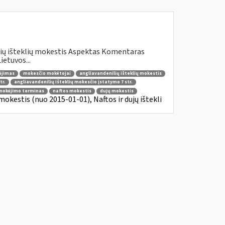
lių išteklių mokestis Aspektas Komentaras
etuvos...
ėjimas
mokesčio mokėtojai
angliavandenilių išteklių mokestis
tr.
angliavandenilių išteklių mokesčio įstatymo 7 str.
mokėjimo terminas
naftos mokestis
dujų mokestis
mokestis (nuo 2015-01-01), Naftos ir dujų ištekli