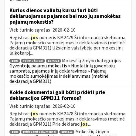
Kurios dienos valiutų kursu turi būti
deklaruojamos pajamos bei nuo jų sumokėtas
pajamų mokestis?
Web turinio sąrašas
2026-02-10
Registraci
jos
numeris KM2479 Ši informacija skelbiama:
Pajamų mokesčio sumokėjimas ir deklaravimas (metinė
deklaracija GPM311) Užsienio valstybėje per mokestinį
laikotarpį...
Mokesčių žinyno kategorijos:
gpm
valiutų kursai
gpm311
Gyventojų pajamų mokestis » Nuolatinių gyventojų
samprata, pajamos ir jų deklaravimas » Pajamų
mokesčio sumokėjimas ir deklaravimas (metinė
deklaracija GPM311)
Kokie dokumentai gali būti pridėti prie
deklaracijos GPM311 formos?
Web turinio sąrašas
2026-02-10
Registraci
jos
numeris KM2478 Ši informacija skelbiama:
Pajamų mokesčio sumokėjimas ir deklaravimas (metinė
deklaracija GPM311) Prie deklaraci
jos
...
Mokesčių žinyno
gpm
pridedami dokumentai
gpm311