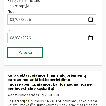
Praėjusiais metais
Laikotarpyje…
Nuo
Iki
Paieška
Kaip deklaruojamos finansinių priemonių
pardavimo
ar
kitokio perleidimo
nuosavybėn...pajamos, kai
jos
gaunamos ne
per investicinę sąskaitą?
Web turinio sąrašas
2026-02-10
Registraci
jos
numeris KM2481 Ši informacija skelbiama:
Pajamų mokesčio sumokėjimas ir deklaravimas (metinė