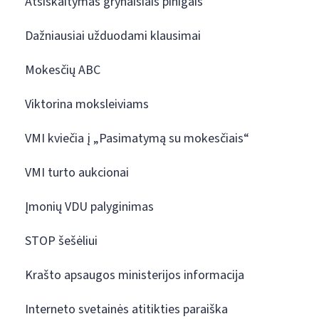
Atsiskaitymas grynaisiais pinigais
Dažniausiai užduodami klausimai
Mokesčių ABC
Viktorina moksleiviams
VMI kviečia į „Pasimatymą su mokesčiais“
VMI turto aukcionai
Įmonių VDU palyginimas
STOP šešėliui
Krašto apsaugos ministerijos informacija
Interneto svetainės atitikties paraiška