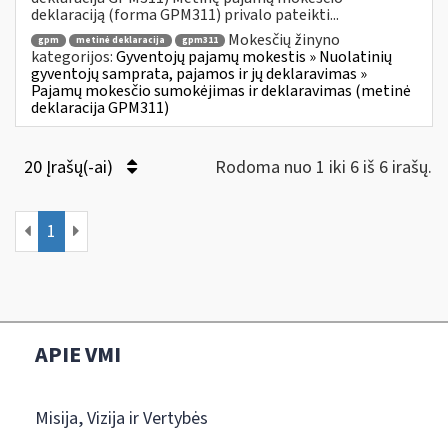
deklaraciją (forma GPM311) privalo pateikti...
Mokesčių žinyno
gpm
metinė deklaracija
gpm311
kategorijos:
Gyventojų pajamų mokestis » Nuolatinių
gyventojų samprata, pajamos ir jų deklaravimas »
Pajamų mokesčio sumokėjimas ir deklaravimas (metinė
deklaracija GPM311)
20 Įrašų(-ai)
Rodoma nuo 1 iki 6 iš 6 irašų.
1
APIE VMI
Misija, Vizija ir Vertybės