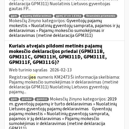
deklaracija GPM311) Nuolatinis Lietuvos gyventojas
gautas FP...
gpm
pajamų deklaravimas
gpmį 17 str 1 d 30 p
finansinės priemonės
Mokesčių žinyno kategorijos:
Gyventojų pajamų
mokestis » Nuolatinių gyventojų samprata, pajamos ir jų
deklaravimas » Pajamų mokesčio sumokėjimas ir
deklaravimas (metinė deklaracija GPM311)
Kuriais atvejais pildomi metinės pajamų
mokesčio deklaracijos priedai (GPM311B,
GPM311C, GPM311H, GPM311D, GPM311E,
GPM311F, GPM311G)?
Web turinio sąrašas
2026-02-13
Registraci
jos
numeris KM2473 Ši informacija skelbiama:
Pajamų mokesčio sumokėjimas ir deklaravimas (metinė
deklaracija GPM311) Nuolatinių Lietuvos gyventojų
pajamų...
Mokesčių žinyno kategorijos:
2019
gpm
priedai
gpm311
m. gyventojų pajamų ir turto deklaravimas » Nuolatinių
Lietuvos gyventojų pajamų deklaravimas
Gyventojų
pajamų mokestis » Nuolatinių gyventojų samprata,
pajamos ir jų deklaravimas » Pajamų mokesčio
sumokėjimas ir deklaravimas (metinė deklaracija
GPM311)