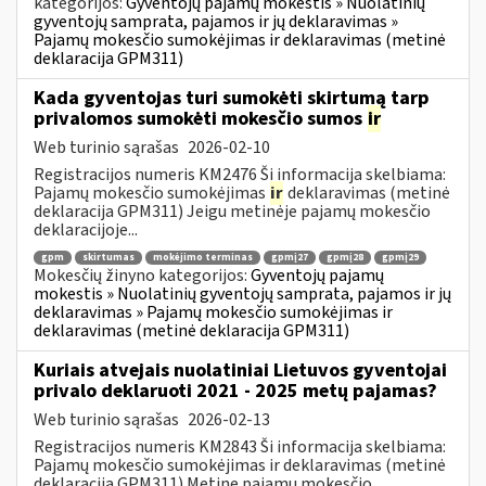
kategorijos:
Gyventojų pajamų mokestis » Nuolatinių
gyventojų samprata, pajamos ir jų deklaravimas »
Pajamų mokesčio sumokėjimas ir deklaravimas (metinė
deklaracija GPM311)
Kada gyventojas turi sumokėti skirtumą tarp
privalomos sumokėti mokesčio sumos
ir
Web turinio sąrašas
2026-02-10
Registracijos numeris KM2476 Ši informacija skelbiama:
Pajamų mokesčio sumokėjimas
ir
deklaravimas (metinė
deklaracija GPM311) Jeigu metinėje pajamų mokesčio
deklaracijoje...
gpm
skirtumas
mokėjimo terminas
gpmį27
gpmį28
gpmį29
Mokesčių žinyno kategorijos:
Gyventojų pajamų
mokestis » Nuolatinių gyventojų samprata, pajamos ir jų
deklaravimas » Pajamų mokesčio sumokėjimas ir
deklaravimas (metinė deklaracija GPM311)
Kuriais atvejais nuolatiniai Lietuvos gyventojai
privalo deklaruoti 2021 - 2025 metų pajamas?
Web turinio sąrašas
2026-02-13
Registracijos numeris KM2843 Ši informacija skelbiama:
Pajamų mokesčio sumokėjimas ir deklaravimas (metinė
deklaracija GPM311) Metinę pajamų mokesčio