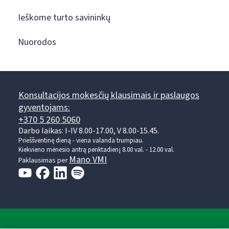
Ieškome turto savininkų
Nuorodos
Konsultacijos mokesčių klausimais ir paslaugos
gyventojams:
+370 5 260 5060
Darbo laikas: I-IV 8.00-17.00, V 8.00-15.45.
Prieššventinę dieną - viena valanda trumpiau.
Kiekvieno mėnesio antrą penktadienį 8.00 val. - 12.00 val.
Mano VMI
Paklausimas per