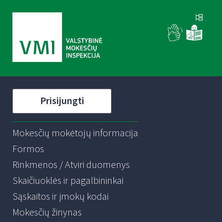
Prisijungti
Mokesčių mokėtojų informacija
Formos
Rinkmenos / Atviri duomenys
Skaičiuoklės ir pagalbininkai
Sąskaitos ir įmokų kodai
Mokesčių žinynas