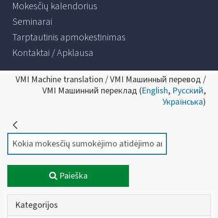
Mokesčių kalendorius
Seminarai
Tarptautinis apmokestinimas
Kontaktai / Apklausa
VMI Machine translation / VMI Машинный перевод /
VMI Машинний переклад (
English
,
Русский
,
Українська
)
Paieška
Kategorijos