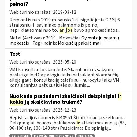
pelno)?
Web turinio sąrašas
2019-03-12
Remiantis nuo 2019 m. sausio 1 d. įsigaliojusiu GPMĮ 6
straipsniu, IĮ savininko pajamoms iš pelno,
nepriklausomai nuo to,
ar
jos
buvo apmokestintos...
Metai (Archyvas):
2019
Mokesčiai:
Gyventojų pajamų
mokestis
Pagrindinis:
Mokesčių pakeitimai
Test
Web turinio sąrašas
2025-05-20
VMI konsultanto skambutis Skambučio užsakymo
paslauga leidžia patogiu laiku nelaukiant skambučių
eilėje gauti konsultaciją telefonu - nurodytu laiku VMI
konsultantas pats susisieks su Jumis....
Nuo kada pradedami skaičiuoti delspinigiai
ir
kokia
jų skaičiavimo trukmė?
Web turinio sąrašas
2025-12-23
Registracijos numeris KM0551 Ši informacija skelbiama:
Delspinigiai, baudos, palūkanos
ir
atleidimas nuo jų (88,
96-100 str., 138-143 str.) Pažeidimas Delspinigių...
delspinigiai
mokesčių administravimas
maį 97 str.