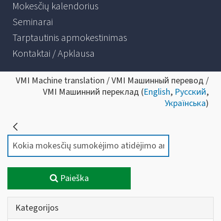
Mokesčių kalendorius
Seminarai
Tarptautinis apmokestinimas
Kontaktai / Apklausa
VMI Machine translation / VMI Машинный перевод /
VMI Машинний переклад (
English
,
Русский
,
Українська
)
Paieška
Kategorijos