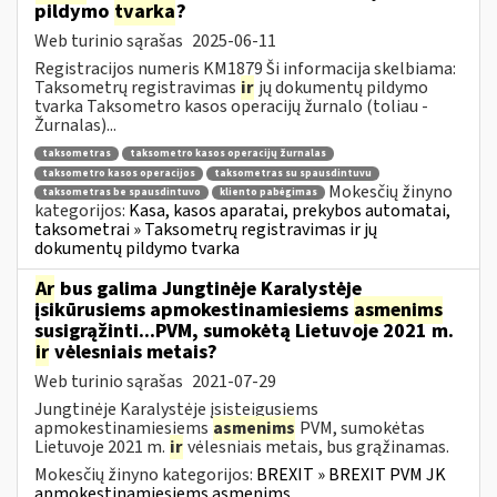
pildymo
tvarka
?
Web turinio sąrašas
2025-06-11
Registracijos numeris KM1879 Ši informacija skelbiama:
Taksometrų registravimas
ir
jų dokumentų pildymo
tvarka Taksometro kasos operacijų žurnalo (toliau -
Žurnalas)...
taksometras
taksometro kasos operacijų žurnalas
taksometro kasos operacijos
taksometras su spausdintuvu
Mokesčių žinyno
taksometras be spausdintuvo
kliento pabėgimas
kategorijos:
Kasa, kasos aparatai, prekybos automatai,
taksometrai » Taksometrų registravimas ir jų
dokumentų pildymo tvarka
Ar
bus galima Jungtinėje Karalystėje
įsikūrusiems apmokestinamiesiems
asmenims
susigrąžinti...PVM, sumokėtą Lietuvoje 2021 m.
ir
vėlesniais metais?
Web turinio sąrašas
2021-07-29
Jungtinėje Karalystėje įsisteigusiems
apmokestinamiesiems
asmenims
PVM, sumokėtas
Lietuvoje 2021 m.
ir
vėlesniais metais, bus grąžinamas.
Mokesčių žinyno kategorijos:
BREXIT » BREXIT PVM JK
apmokestinamiesiems asmenims