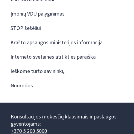
Įmonių VDU palyginimas
STOP šešėliui
Krašto apsaugos ministerijos informacija
Interneto svetainės atitikties paraiška
Ieškome turto savininkų
Nuorodos
Konsultacijos mokesčių klausimais ir paslaugos
gyventojams:
+370 5 260 5060