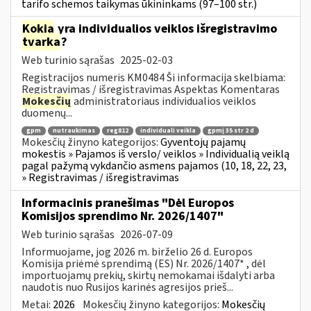
tarifo schemos taikymas ūkininkams (97–100 str.)
Kokia
yra individualios veiklos išregistravimo
tvarka
?
Web turinio sąrašas
2025-02-03
Registracijos numeris KM0484 Ši informacija skelbiama:
Registravimas / išregistravimas Aspektas Komentaras
Mokesčių
administratoriaus individualios veiklos
duomenų...
gpm
nutraukimas
reg812
individuali veikla
gpmį 35 str 2 d
Mokesčių žinyno kategorijos:
Gyventojų pajamų
mokestis » Pajamos iš verslo/ veiklos » Individualią veiklą
pagal pažymą vykdančio asmens pajamos (10, 18, 22, 23,
» Registravimas / išregistravimas
Informacinis pranešimas "Dėl Europos
Komisijos sprendimo Nr. 2026/1407"
Web turinio sąrašas
2026-07-09
Informuojame, jog 2026 m. birželio 26 d. Europos
Komisija priėmė sprendimą (ES) Nr. 2026/1407* , dėl
importuojamų prekių, skirtų nemokamai išdalyti arba
naudotis nuo Rusijos karinės agresijos prieš...
Metai:
2026
Mokesčių žinyno kategorijos:
Mokesčių