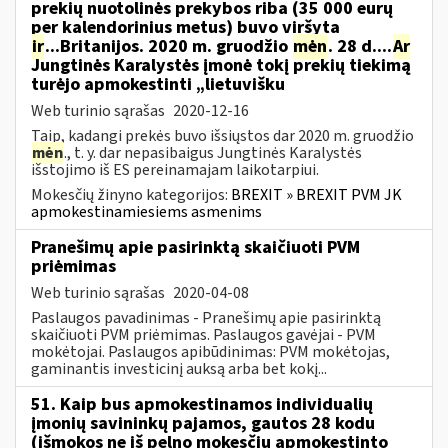
prekių nuotolinės prekybos riba (35 000 eurų
per kalendorinius metus) buvo viršyta
ir
...Britanijos. 2020 m. gruodžio
mėn
. 28 d....
Ar
Jungtinės Karalystės įmonė tokį prekių tiekimą
turėjo apmokestinti „lietuvišku
Web turinio sąrašas
2020-12-16
Taip, kadangi prekės buvo išsiųstos dar 2020 m. gruodžio
mėn
., t. y. dar nepasibaigus Jungtinės Karalystės
išstojimo iš ES pereinamajam laikotarpiui.
Mokesčių žinyno kategorijos:
BREXIT » BREXIT PVM JK
apmokestinamiesiems asmenims
Pranešimų apie pasirinktą skaičiuoti PVM
priėmimas
Web turinio sąrašas
2020-04-08
Paslaugos pavadinimas - Pranešimų apie pasirinktą
skaičiuoti PVM priėmimas. Paslaugos gavėjai - PVM
mokėtojai. Paslaugos apibūdinimas: PVM mokėtojas,
gaminantis investicinį auksą arba bet kokį...
51. Kaip bus apmokestinamos individualių
įmonių savininkų pajamos, gautos 28 kodu
(išmokos ne iš pelno mokesčiu apmokestinto