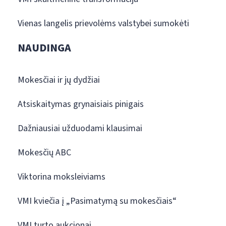
Vienas langelis prievolėms valstybei sumokėti
NAUDINGA
Mokesčiai ir jų dydžiai
Atsiskaitymas grynaisiais pinigais
Dažniausiai užduodami klausimai
Mokesčių ABC
Viktorina moksleiviams
VMI kviečia į „Pasimatymą su mokesčiais“
VMI turto aukcionai