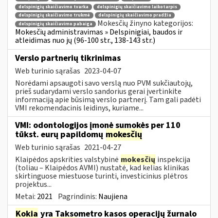
delspinigių skaičiavimo tvarka
delspinigių skaičiavimo laikotarpis
delspinigių skaičiavimo trukmė
delspinigių skaičiavimo pradžia
Mokesčių žinyno kategorijos:
delspinigių skaičiavimo pabaiga
Mokesčių administravimas » Delspinigiai, baudos ir
atleidimas nuo jų (96-100 str., 138-143 str.)
Verslo partnerių tikrinimas
Web turinio sąrašas
2023-04-07
Norėdami apsaugoti savo verslą nuo PVM sukčiautojų,
prieš sudarydami verslo sandorius gerai įvertinkite
informaciją apie būsimą verslo partnerį. Tam gali padėti
VMI rekomendacinis leidinys, kuriame...
VMI: odontologijos įmonė sumokės per 110
tūkst. eurų papildomų
mokesčių
Web turinio sąrašas
2021-04-27
Klaipėdos apskrities valstybinė
mokesčių
inspekcija
(toliau – Klaipėdos AVMI) nustatė, kad kelias klinikas
skirtinguose miestuose turinti, investicinius plėtros
projektus...
Metai:
2021
Pagrindinis:
Naujiena
Kokia
yra Taksometro kasos operacijų žurnalo