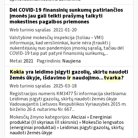
Dėl COVID-19 finansinių sunkumų patiriančios
įmonės jau gali teikti prašymą taikyti
mokestines pagalbos priemones
Web turinio sąrašas
2021-01-20
Valstybinė mokesčių inspekcija (toliau – VMI)
informuoja, kad verslininkai, kurie nėra įtraukti į
nukentėjusių nuo pandemijos įmonių sąrašą, tačiau dėl
COVID-19 taip pat patyrė finansinių sunkumų,...
Metai:
2021
Pagrindinis:
Naujiena
Kokia
yra leidimo įsigyti gazolių, skirtų naudoti
žemės ūkyje, išdavimo
ir
naudojimo...
tvarka
?
Web turinio sąrašas
2025-03-18
Registracijos numeris KM3477 Ši informacija skelbiama:
Leidimas įsigyti gazolių, skirtų naudoti žemės ūkyje
Vadovaujantis Lietuvos Respublikos Vyriausybės 2015 m.
birželio 26 d. nutarimu Nr. 667...
Mokesčių žinyno kategorijos:
Akcizai » Energiniai
produktai (II skyriaus III skirsnis) » Mokesčio lengvatos
(energiniai produktai) » Leidimas įsigyti gazolių, skirtų
naudoti žemės ūkyje