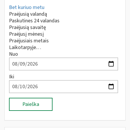
Bet kuriuo metu
Praėjusią valandą
Paskutines 24 valandas
Praėjusią savaitę
Praėjusį mėnesį
Praėjusiais metais
Laikotarpyje…
Nuo
Iki
Paieška