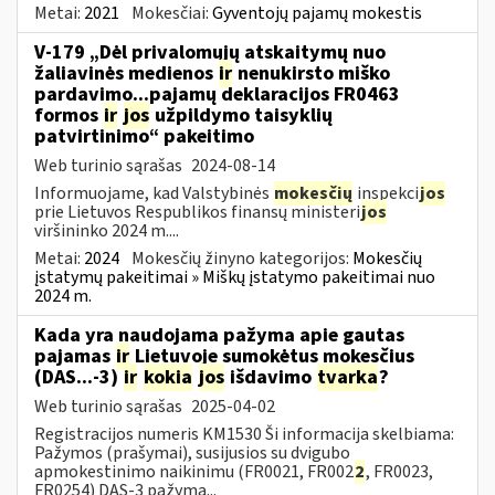
Metai:
2021
Mokesčiai:
Gyventojų pajamų mokestis
V-179 „Dėl privalomųjų atskaitymų nuo
žaliavinės medienos
ir
nenukirsto miško
pardavimo...pajamų deklaracijos FR0463
formos
ir
jos
užpildymo taisyklių
patvirtinimo“ pakeitimo
Web turinio sąrašas
2024-08-14
Informuojame, kad Valstybinės
mokesčių
inspekci
jos
prie Lietuvos Respublikos finansų ministeri
jos
viršininko 2024 m....
Metai:
2024
Mokesčių žinyno kategorijos:
Mokesčių
įstatymų pakeitimai » Miškų įstatymo pakeitimai nuo
2024 m.
Kada yra naudojama pažyma apie gautas
pajamas
ir
Lietuvoje sumokėtus mokesčius
(DAS...-3)
ir
kokia
jos
išdavimo
tvarka
?
Web turinio sąrašas
2025-04-02
Registracijos numeris KM1530 Ši informacija skelbiama:
Pažymos (prašymai), susijusios su dvigubo
apmokestinimo naikinimu (FR0021, FR002
2
, FR0023,
FR0254) DAS-3 pažyma...