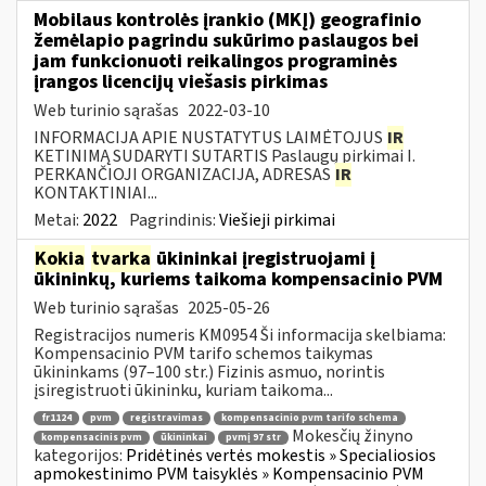
Mobilaus kontrolės įrankio (MKĮ) geografinio
žemėlapio pagrindu sukūrimo paslaugos bei
jam funkcionuoti reikalingos programinės
įrangos licencijų viešasis pirkimas
Web turinio sąrašas
2022-03-10
INFORMACIJA APIE NUSTATYTUS LAIMĖTOJUS
IR
KETINIMĄ SUDARYTI SUTARTIS Paslaugų pirkimai I.
PERKANČIOJI ORGANIZACIJA, ADRESAS
IR
KONTAKTINIAI...
Metai:
2022
Pagrindinis:
Viešieji pirkimai
Kokia
tvarka
ūkininkai įregistruojami į
ūkininkų, kuriems taikoma kompensacinio PVM
Web turinio sąrašas
2025-05-26
Registracijos numeris KM0954 Ši informacija skelbiama:
Kompensacinio PVM tarifo schemos taikymas
ūkininkams (97–100 str.) Fizinis asmuo, norintis
įsiregistruoti ūkininku, kuriam taikoma...
fr1124
pvm
registravimas
kompensacinio pvm tarifo schema
Mokesčių žinyno
kompensacinis pvm
ūkininkai
pvmį 97 str
kategorijos:
Pridėtinės vertės mokestis » Specialiosios
apmokestinimo PVM taisyklės » Kompensacinio PVM