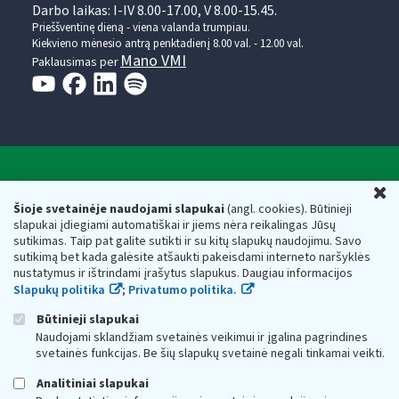
Darbo laikas: I-IV 8.00-17.00, V 8.00-15.45.
Prieššventinę dieną - viena valanda trumpiau.
Kiekvieno mėnesio antrą penktadienį 8.00 val. - 12.00 val.
Mano VMI
Paklausimas per
Valstybinė mokesčių inspekcija prie Lietuvos
U
Respublikos finansų ministerijos
Šioje svetainėje naudojami slapukai
(angl. cookies). Būtinieji
slapukai įdiegiami automatiškai ir jiems nėra reikalingas Jūsų
Biudžetinė įstaiga. Juridinio asmens kodas — 188659752,
sutikimas. Taip pat galite sutikti ir su kitų slapukų naudojimu. Savo
adresas: Vasario 16-osios g. 14, 01107 Vilnius, Lietuva, el.paštas:
sutikimą bet kada galėsite atšaukti pakeisdami interneto naršyklės
vmi@vmi.lt
, E. pristatymo dėžutės adresas 188659752
nustatymus ir ištrindami įrašytus slapukus. Daugiau informacijos
Duomenys apie Valstybinę mokesčių inspekciją prie Lietuvos
Slapukų politika
;
Privatumo politika.
Respublikos finansų ministerijos kaupiami ir saugomi Juridinių
asmenų registre
Būtinieji slapukai
Naudojami sklandžiam svetainės veikimui ir įgalina pagrindines
svetainės funkcijas. Be šių slapukų svetainė negali tinkamai veikti.
Analitiniai slapukai