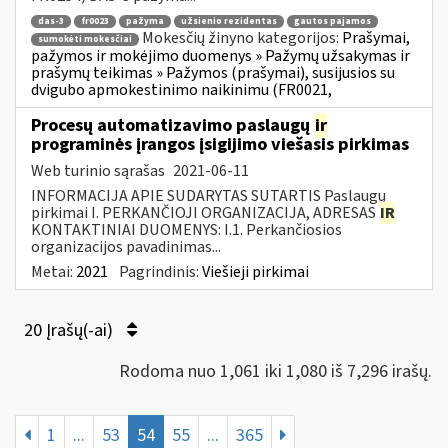
das-3
fr0023
pažyma
užsienio rezidentas
gautos pajamos
Mokesčių žinyno kategorijos:
Prašymai,
sumokėti mokesčiai
pažymos ir mokėjimo duomenys » Pažymų užsakymas ir
prašymų teikimas » Pažymos (prašymai), susijusios su
dvigubo apmokestinimo naikinimu (FR0021,
Procesų automatizavimo paslaugų
ir
programinės įrangos įsigijimo viešasis pirkimas
Web turinio sąrašas
2021-06-11
INFORMACIJA APIE SUDARYTAS SUTARTIS Paslaugų
pirkimai I. PERKANČIOJI ORGANIZACIJA, ADRESAS
IR
KONTAKTINIAI DUOMENYS: I.1. Perkančiosios
organizacijos pavadinimas...
Metai:
2021
Pagrindinis:
Viešieji pirkimai
20 Įrašų(-ai)
Rodoma nuo 1,061 iki 1,080 iš 7,296 irašų.
1
...
53
54
55
...
365