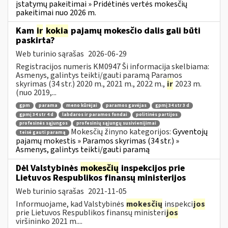
įstatymų pakeitimai » Pridėtinės vertės mokesčių
pakeitimai nuo 2026 m.
Kam
ir
kokia
pajamų mokesčio dalis gali būti
paskirta?
Web turinio sąrašas
2026-06-29
Registracijos numeris KM0947 Ši informacija skelbiama:
Asmenys, galintys teikti/gauti paramą Paramos
skyrimas (34 str.) 2020 m., 2021 m., 2022 m.,
ir
2023 m.
(nuo 2019,...
gpm
parama
meno kūrėjai
paramos gavėjas
gpmį 34 str 3 d
gpmį 34 str 4 d
labdaros ir paramos fondai
politinės partijos
profesinės sąjungos
profesinių sąjungų susivienijimai
Mokesčių žinyno kategorijos:
Gyventojų
teisė gauti paramą
pajamų mokestis » Paramos skyrimas (34 str.) »
Asmenys, galintys teikti/gauti paramą
Dėl Valstybinės
mokesčių
inspekcijos prie
Lietuvos Respublikos finansų ministerijos
Web turinio sąrašas
2021-11-05
Informuojame, kad Valstybinės
mokesčių
inspekci
jos
prie Lietuvos Respublikos finansų ministeri
jos
viršininko 2021 m....