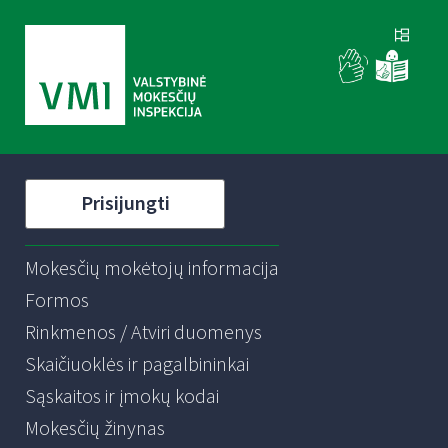
Prisijungti
Mokesčių mokėtojų informacija
Formos
Rinkmenos / Atviri duomenys
Skaičiuoklės ir pagalbininkai
Sąskaitos ir įmokų kodai
Mokesčių žinynas