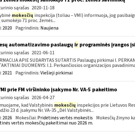
urinio sąrašas
2020-11-18
ybinė
mokesčių
inspekcija (toliau – VMI) informuoja, jog pasiba
jį sumokėjo 71 proc. žemės...
:
2020
Pagrindinis:
Naujiena
esų automatizavimo paslaugų
ir
programinės įrangos įsi
urinio sąrašas
2021-06-11
RMACIJA APIE SUDARYTAS SUTARTIS Paslaugų pirkimai I. PERK
KTINIAI DUOMENYS: I.1. Perkančiosios organizacijos pavadinimas
:
2021
Pagrindinis:
Viešieji pirkimai
VMI prie FM viršininko įsakymo Nr. VA-5 pakeitimo
urinio sąrašas
2026-04-27
muojame, kad Valstybinės
mokesčių
inspekcijos prie Lietuvos Re
džio 23 d. įsakymu Nr. VA-35 „Dėl Valstybinės...
:
2026
Mokesčiai:
Pridėtinės vertės mokestis
Mokesčių žinyno ka
tinės vertės mokesčių pakeitimai nuo 2026 m.