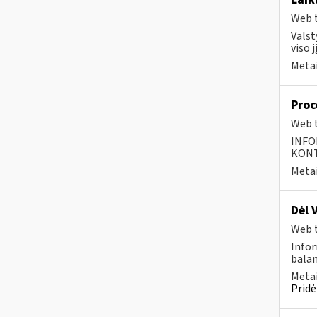
Web t
Valst
viso 
Metai
Proc
Web t
INFO
KONTA
Metai
Dėl 
Web t
Infor
balan
Metai
Pridė