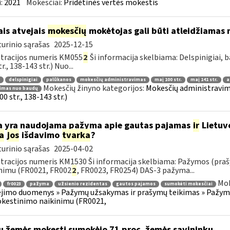
:
2021
Mokesčiai:
Pridėtinės vertės mokestis
ais atvejais
mokesčių
mokėtojas gali būti atleidžiamas n
urinio sąrašas
2025-12-15
tracijos numeris KM055
2
Ši informacija skelbiama: Delspinigiai,
r., 138-143 str.) Nuo...
delspinigiai
palūkanos
mokesčių administravimas
maį 100 str.
maį 141 str.
a
Mokesčių žinyno kategorijos:
Mokesčių administravimas
dimas nuo baudų
0 str., 138-143 str.)
 yra naudojama pažyma apie gautas pajamas
ir
Lietuv
a
jos
išdavimo
tvarka
?
urinio sąrašas
2025-04-02
tracijos numeris KM1530 Ši informacija skelbiama: Pažymos (praš
nimu (FR0021, FR002
2
, FR0023, FR0254) DAS-3 pažyma...
Mok
fr0023
pažyma
užsienio rezidentas
gautos pajamos
sumokėti mokesčiai
imo duomenys » Pažymų užsakymas ir prašymų teikimas » Pažymos
kestinimo naikinimu (FR0021,
u žemės mokestį sumokėjo 71 proc. žemės savininkų