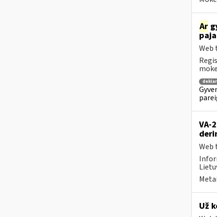
Ar
gy
paja
Web t
Regis
mokes
dekla
Gyven
parei
VA-2
deri
Web t
Infor
Lietu
Metai
Už k