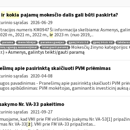
m
ir
kokia
pajamų mokesčio dalis gali būti paskirta?
urinio sąrašas
2026-06-29
tracijos numeris KM0947 Ši informacija skelbiama: Asmenys, gali
 2020 m., 2021 m., 2022 m.,
ir
2023 m. (nuo 2019,...
parama
meno kūrėjai
paramos gavėjas
gpmį 34 str 3 d
gpmį 34 str 4 d
labdaros
Mokesčių žinyno kategorijos:
inių sąjungų susivienijimai
teisė gauti paramą
tr.) » Asmenys, galintys teikti/gauti paramą
ešimų apie pasirinktą skaičiuoti PVM priėmimas
urinio sąrašas
2020-04-08
ugos pavadinimas - Pranešimų apie pasirinktą skaičiuoti PVM pri
ugos apibūdinimas: PVM mokėtojas, gaminantis investicinį auksą ar
įsakymo Nr. VA-33 pakeitimo
urinio sąrašas
2021-09-27
muojame, kad VMI prie FM viršininko įsakymu Nr. VA-53[1] pripažint
mas Nr. VA-33[
2
]. VMI prie FM VA-33 pripažintas...