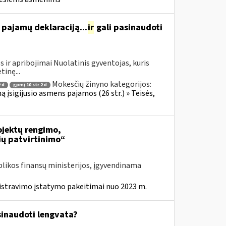
ę pajamų deklaraciją...
ir
gali pasinaudoti
 ir apribojimai Nuolatinis gyventojas, kuris
tinę...
Mokesčių žinyno kategorijos:
 d
gpmį 10 str 2 d
ą įsigijusio asmens pajamos (26 str.) » Teisės,
jektų rengimo,
ių patvirtinimo“
likos finansų ministerijos, įgyvendinama
istravimo įstatymo pakeitimai nuo 2023 m.
inaudoti lengvata?