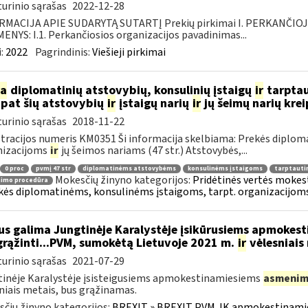
urinio sąrašas
2022-12-28
RMACIJA APIE SUDARYTĄ SUTARTĮ Prekių pirkimai I. PERKANČIO
NYS: I.1. Perkančiosios organizacijos pavadinimas...
:
2022
Pagrindinis:
Viešieji pirkimai
ia
diplomatinių atstovybių, konsulinių įstaigų
ir
tarptau
 pat šių atstovybių
ir
įstaigų narių
ir
jų šeimų narių kre
urinio sąrašas
2018-11-22
tracijos numeris KM0351 Ši informacija skelbiama: Prekės diplom
nizacijoms
ir
jų šeimos nariams (47 str.) Atstovybės,...
0 proc
pvmį 47 str
diplomatinėms atstovybėms
konsulinėms įstaigoms
tarptauti
Mokesčių žinyno kategorijos:
Pridėtinės vertės mokesti
nimo procedūra
kės diplomatinėms, konsulinėms įstaigoms, tarpt. organizacijoms 
s galima Jungtinėje Karalystėje įsikūrusiems apmokes
grąžinti...PVM, sumokėtą Lietuvoje 2021 m.
ir
vėlesniais
urinio sąrašas
2021-07-29
inėje Karalystėje įsisteigusiems apmokestinamiesiems
asmenim
niais metais, bus grąžinamas.
čių žinyno kategorijos:
BREXIT » BREXIT PVM JK apmokestinam