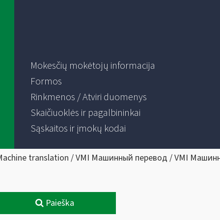
Mokesčių mokėtojų informacija
Formos
Rinkmenos / Atviri duomenys
Skaičiuoklės ir pagalbininkai
Sąskaitos ir įmokų kodai
Machine translation / VMI Машинный перевод / VMI Машин
Paieška