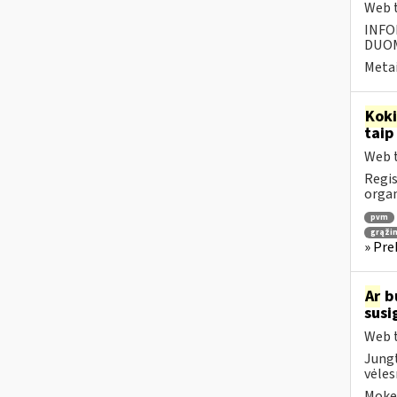
Web t
INFO
DUOME
Metai
Kok
taip
Web t
Regis
orga
pvm
grąži
» Pre
Ar
bu
susi
Web t
Jungt
vėles
Mokes