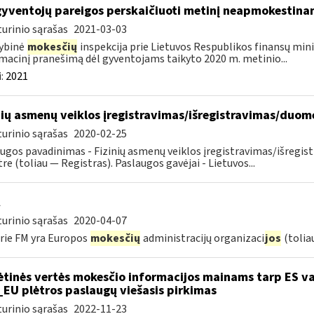
gyventojų pareigos perskaičiuoti metinį neapmokestin
urinio sąrašas
2021-03-03
ybinė
mokesčių
inspekcija prie Lietuvos Respublikos finansų mini
macinį pranešimą dėl gyventojams taikyto 2020 m. metinio...
:
2021
nių asmenų veiklos įregistravimas/išregistravimas/duo
urinio sąrašas
2020-02-25
ugos pavadinimas - Fizinių asmenų veiklos įregistravimas/išreg
tre (toliau — Registras). Paslaugos gavėjai - Lietuvos...
urinio sąrašas
2020-04-07
rie FM yra Europos
mokesčių
administracijų organizaci
jos
(tolia
ėtinės vertės mokesčio informacijos mainams tarp ES va
_EU plėtros paslaugų viešasis pirkimas
urinio sąrašas
2022-11-23