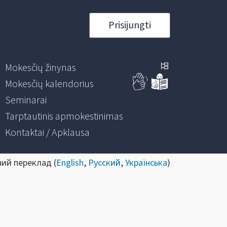
Prisijungti
Mokesčių žinynas
Mokesčių kalendorius
Seminarai
Tarptautinis apmokestinimas
Kontaktai / Apklausa
ний переклад (
English
,
Русский
,
Українська
)