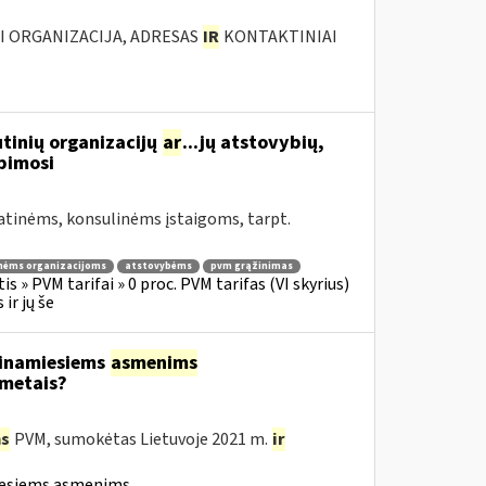
JI ORGANIZACIJA, ADRESAS
IR
KONTAKTINIAI
tinių organizacijų
ar
...jų atstovybių,
ipimosi
atinėms, konsulinėms įstaigoms, tarpt.
nėms organizacijoms
atstovybėms
pvm grąžinimas
s » PVM tarifai » 0 proc. PVM tarifas (VI skyrius)
ir jų še
tinamiesiems
asmenims
 metais?
s
PVM, sumokėtas Lietuvoje 2021 m.
ir
iesiems asmenims