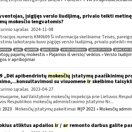
ventojas, įsigijęs verslo liudijimą, privalo teikti metin
mų mokesčio lengvatomis?
urinio sąrašas
2024-11-08
tracijos numeris KM0609 Ši informacija skelbiama: Teisės, pareigos
tiniu laikotarpiu buvo įsigijęs verslo liudijimą, privalo pateikti me
ravimas
gpm
gpm308
gpmį 21 str
verslo liudijimas
gpmį 27 str 3 d
gpmį 2 str 22
tojų pajamų mokestis » Pajamos iš verslo/ veiklos » Verslo liudijim
gos ir apribojimai
9 „Dėl apibendrintų
mokesčių
įstatymų paaiškinimų pro
nimo,...konsultavimosi su visuomene
ir
skelbimo taisykl
urinio sąrašas
2023-04-27
muojame, kad Valstybinė mokesčių inspekcija prie Lietuvos Respub
vos Respublikos mokesčių administravimo įstatymo Nr....
:
2023
Mokesčių įstatymų pakeitimai:
MĮP 2021 » Mokesčių admin
okius atliktus apdailos
ir
/
ar
remonto darbus galite pas