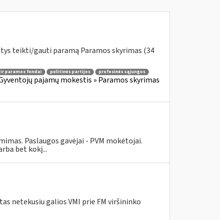
ntys teikti/gauti paramą Paramos skyrimas (34
 ir paramos fondai
politinės partijos
profesinės sąjungos
Gyventojų pajamų mokestis » Paramos skyrimas
ėmimas. Paslaugos gavėjai - PVM mokėtojai.
ba bet kokį...
as netekusiu galios VMI prie FM viršininko