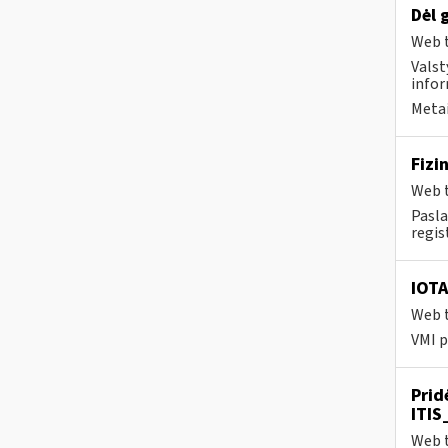
Dėl 
Web t
Valst
infor
Metai
Fizi
Web t
Pasla
regis
IOTA
Web t
VMI p
Prid
ITIS
Web t