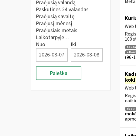
Metai
Praėjusią valandą
Paskutines 24 valandas
Praėjusią savaitę
Kuri
Praėjusį mėnesį
Web t
Praėjusiais metais
Regis
Laikotarpyje…
100 st
Nuo
Iki
bauda
atlei
(96-10
Paieška
Kada
koki
Web t
Regis
naiki
das-3
mokėj
apmo
Laik