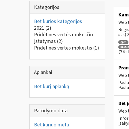
Kategorijos
Ka
Bet kurios kategorijos
Web t
2021
(2)
Regis
Pridėtines vertės mokesčio
str.)
įstatymas
(2)
gpm
Pridėtinės vertės mokestis
(1)
profes
(34 s
Pran
Aplankai
Web t
Pasla
Bet kurį aplanką
Pasla
Dėl 
Parodymo data
Web t
Infor
įsaky
Bet kuriuo metu