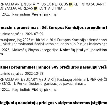
RMACIJA APIE NUSTATYTUS LAIMĖTOJUS
IR
KETINIMĄ SUDARYTI 
NIZACIJA, ADRESAS
IR
KONTAKTINIAI...
:
2022
Pagrindinis:
Viešieji pirkimai
rmacinis pranešimas "Dėl Europos Komisijos sprendimo 
urinio sąrašas
2026-07-09
muojame, jog 2026 m. birželio 26 d. Europos Komisija priėmė spre
ų, skirtų nemokamai išdalyti arba naudotis nuo Rusijos karinės agres
:
2026
Mokesčių žinyno kategorijos:
Mokesčių įstatymų pakeitima
m.
itinės programinės įrangos SAS priežiūros paslaugų vieš
urinio sąrašas
2022-12-28
RMACIJA APIE SUDARYTĄ SUTARTĮ Paslaugų pirkimai I. PERKANČ
NYS: I.1. Perkančiosios organizacijos pavadinimas...
:
2022
Pagrindinis:
Viešieji pirkimai
ilegijuotų naudotojų prieigos valdymo sistemos įsigijimo