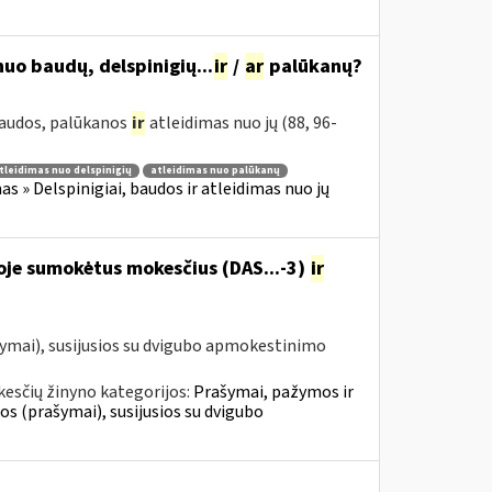
uo baudų, delspinigių...
ir
/
ar
palūkanų?
 baudos, palūkanos
ir
atleidimas nuo jų (88, 96-
tleidimas nuo delspinigių
atleidimas nuo palūkanų
 » Delspinigiai, baudos ir atleidimas nuo jų
oje sumokėtus mokesčius (DAS...-3)
ir
ymai), susijusios su dvigubo apmokestinimo
esčių žinyno kategorijos:
Prašymai, pažymos ir
 (prašymai), susijusios su dvigubo