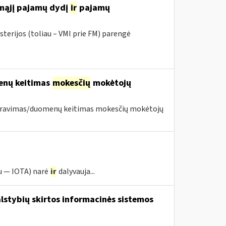
amąjį pajamų dydį
ir
pajamų
sterijos (toliau – VMI prie FM) parengė
menų keitimas
mokesčių
mokėtojų
istravimas/duomenų keitimas mokesčių mokėtojų
u — IOTA) narė
ir
dalyvauja...
lstybių skirtos informacinės sistemos