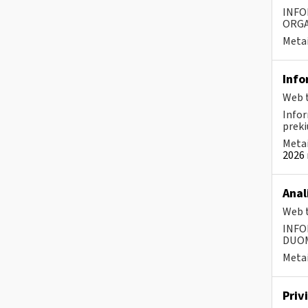
INFO
ORGA
Metai
Info
Web t
Infor
preki
Metai
2026 
Anal
Web t
INFO
DUOME
Metai
Priv