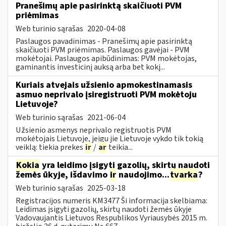
Pranešimų apie pasirinktą skaičiuoti PVM
priėmimas
Web turinio sąrašas
2020-04-08
Paslaugos pavadinimas - Pranešimų apie pasirinktą
skaičiuoti PVM priėmimas. Paslaugos gavėjai - PVM
mokėtojai. Paslaugos apibūdinimas: PVM mokėtojas,
gaminantis investicinį auksą arba bet kokį...
Kuriais atvejais užsienio apmokestinamasis
asmuo neprivalo įsiregistruoti PVM mokėtoju
Lietuvoje?
Web turinio sąrašas
2021-06-04
Užsienio asmenys neprivalo registruotis PVM
mokėtojais Lietuvoje, jeigu jie Lietuvoje vykdo tik tokią
veiklą: tiekia prekes
ir
/
ar
teikia...
Kokia
yra leidimo įsigyti gazolių, skirtų naudoti
žemės ūkyje, išdavimo
ir
naudojimo...
tvarka
?
Web turinio sąrašas
2025-03-18
Registracijos numeris KM3477 Ši informacija skelbiama:
Leidimas įsigyti gazolių, skirtų naudoti žemės ūkyje
Vadovaujantis Lietuvos Respublikos Vyriausybės 2015 m.