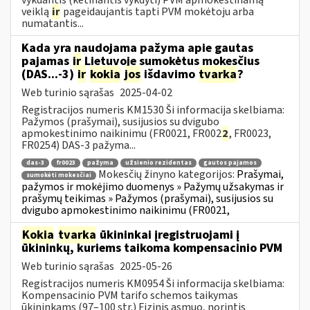
veiklą
ir
pageidaujantis tapti PVM mokėtoju arba
numatantis...
Kada yra naudojama pažyma apie gautas
pajamas
ir
Lietuvoje sumokėtus mokesčius
(DAS...-3)
ir
kokia
jos
išdavimo
tvarka
?
Web turinio sąrašas
2025-04-02
Registracijos numeris KM1530 Ši informacija skelbiama:
Pažymos (prašymai), susijusios su dvigubo
apmokestinimo naikinimu (FR0021, FR002
2
, FR0023,
FR0254) DAS-3 pažyma...
das-3
fr0023
pažyma
užsienio rezidentas
gautos pajamos
Mokesčių žinyno kategorijos:
Prašymai,
sumokėti mokesčiai
pažymos ir mokėjimo duomenys » Pažymų užsakymas ir
prašymų teikimas » Pažymos (prašymai), susijusios su
dvigubo apmokestinimo naikinimu (FR0021,
Kokia
tvarka
ūkininkai įregistruojami į
ūkininkų, kuriems taikoma kompensacinio PVM
Web turinio sąrašas
2025-05-26
Registracijos numeris KM0954 Ši informacija skelbiama:
Kompensacinio PVM tarifo schemos taikymas
ūkininkams (97–100 str.) Fizinis asmuo, norintis