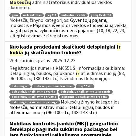
Mokesčių
administratoriaus individualios veiklos
duomenų...
gpm
nutraukimas
reg812
individuali veikla
gpmį 35 str 2 d
Mokesčių žinyno kategorijos:
Gyventojų pajamų
mokestis » Pajamos iš verslo/ veiklos » Individualią veiklą
pagal pažymą vykdančio asmens pajamos (10, 18, 22, 23,
» Registravimas / išregistravimas
Nuo kada pradedami skaičiuoti delspinigiai
ir
kokia
jų skaičiavimo trukmė?
Web turinio sąrašas
2025-12-23
Registracijos numeris KM0551 Ši informacija skelbiama:
Delspinigiai, baudos, palūkanos
ir
atleidimas nuo jų (88,
96-100 str., 138-143 str.) Pažeidimas Delspinigių...
delspinigiai
mokesčių administravimas
maį 97 str.
delspinigių skaičiavimo tvarka
delspinigių skaičiavimo laikotarpis
delspinigių skaičiavimo trukmė
delspinigių skaičiavimo pradžia
Mokesčių žinyno kategorijos:
delspinigių skaičiavimo pabaiga
Mokesčių administravimas » Delspinigiai, baudos ir
atleidimas nuo jų (96-100 str., 138-143 str.)
Mobilaus kontrolės įrankio (MKĮ) geografinio
žemėlapio pagrindu sukūrimo paslaugos bei
jam funkcionuoti reikalingos programinės