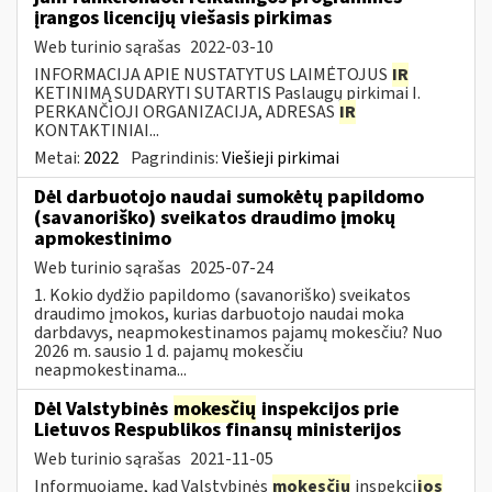
įrangos licencijų viešasis pirkimas
Web turinio sąrašas
2022-03-10
INFORMACIJA APIE NUSTATYTUS LAIMĖTOJUS
IR
KETINIMĄ SUDARYTI SUTARTIS Paslaugų pirkimai I.
PERKANČIOJI ORGANIZACIJA, ADRESAS
IR
KONTAKTINIAI...
Metai:
2022
Pagrindinis:
Viešieji pirkimai
Dėl darbuotojo naudai sumokėtų papildomo
(savanoriško) sveikatos draudimo įmokų
apmokestinimo
Web turinio sąrašas
2025-07-24
1. Kokio dydžio papildomo (savanoriško) sveikatos
draudimo įmokos, kurias darbuotojo naudai moka
darbdavys, neapmokestinamos pajamų mokesčiu? Nuo
2026 m. sausio 1 d. pajamų mokesčiu
neapmokestinama...
Dėl Valstybinės
mokesčių
inspekcijos prie
Lietuvos Respublikos finansų ministerijos
Web turinio sąrašas
2021-11-05
Informuojame, kad Valstybinės
mokesčių
inspekci
jos