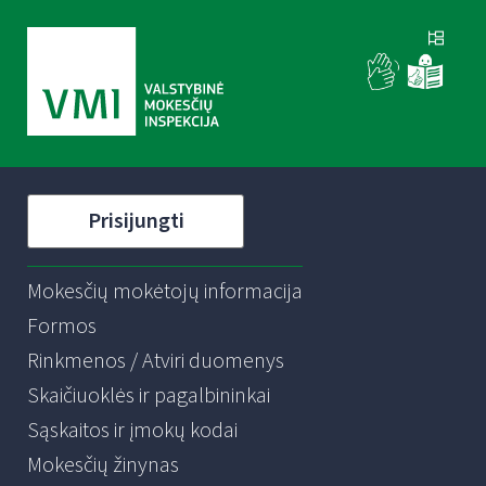
Prisijungti
Mokesčių mokėtojų informacija
Formos
Rinkmenos / Atviri duomenys
Skaičiuoklės ir pagalbininkai
Sąskaitos ir įmokų kodai
Mokesčių žinynas