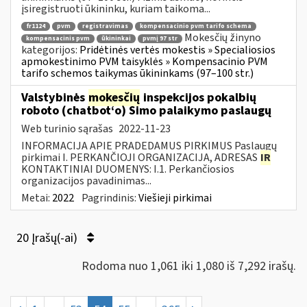
įsiregistruoti ūkininku, kuriam taikoma...
fr1124
pvm
registravimas
kompensacinio pvm tarifo schema
Mokesčių žinyno
kompensacinis pvm
ūkininkai
pvmį 97 str
kategorijos:
Pridėtinės vertės mokestis » Specialiosios
apmokestinimo PVM taisyklės » Kompensacinio PVM
tarifo schemos taikymas ūkininkams (97–100 str.)
Valstybinės
mokesčių
inspekcijos pokalbių
roboto (chatbot‘o) Simo palaikymo paslaugų
Web turinio sąrašas
2022-11-23
INFORMACIJA APIE PRADEDAMUS PIRKIMUS Paslaugų
pirkimai I. PERKANČIOJI ORGANIZACIJA, ADRESAS
IR
KONTAKTINIAI DUOMENYS: I.1. Perkančiosios
organizacijos pavadinimas...
Metai:
2022
Pagrindinis:
Viešieji pirkimai
20 Įrašų(-ai)
Rodoma nuo 1,061 iki 1,080 iš 7,292 irašų.