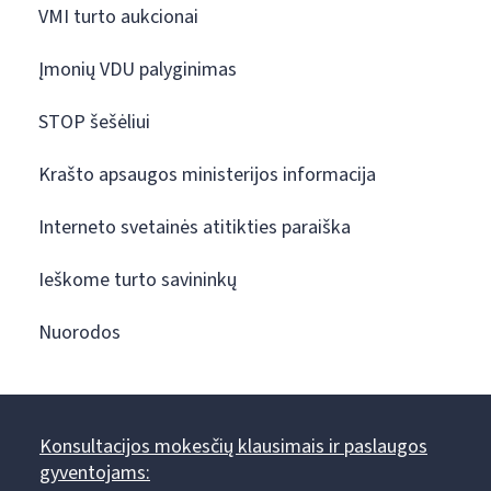
VMI turto aukcionai
Įmonių VDU palyginimas
STOP šešėliui
Krašto apsaugos ministerijos informacija
Interneto svetainės atitikties paraiška
Ieškome turto savininkų
Nuorodos
Konsultacijos mokesčių klausimais ir paslaugos
gyventojams: