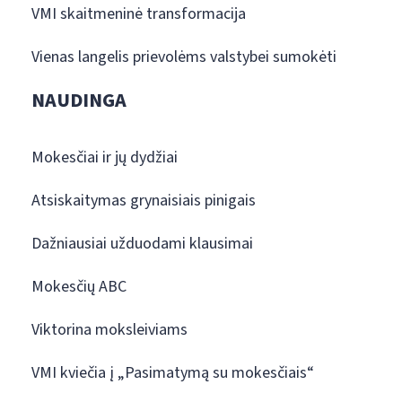
VMI skaitmeninė transformacija
Vienas langelis prievolėms valstybei sumokėti
NAUDINGA
Mokesčiai ir jų dydžiai
Atsiskaitymas grynaisiais pinigais
Dažniausiai užduodami klausimai
Mokesčių ABC
Viktorina moksleiviams
VMI kviečia į „Pasimatymą su mokesčiais“