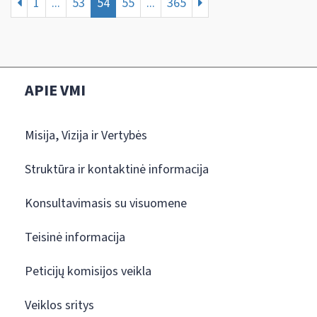
1
...
53
54
55
...
365
APIE VMI
Misija, Vizija ir Vertybės
Struktūra ir kontaktinė informacija
Konsultavimasis su visuomene
Teisinė informacija
Peticijų komisijos veikla
Veiklos sritys