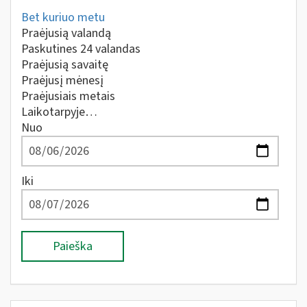
Bet kuriuo metu
Praėjusią valandą
Paskutines 24 valandas
Praėjusią savaitę
Praėjusį mėnesį
Praėjusiais metais
Laikotarpyje…
Nuo
Iki
Paieška