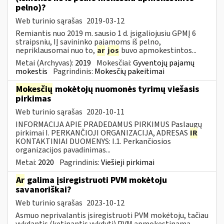
pelno)?
Web turinio sąrašas
2019-03-12
Remiantis nuo 2019 m. sausio 1 d. įsigaliojusiu GPMĮ 6
straipsniu, IĮ savininko pajamoms iš pelno,
nepriklausomai nuo to,
ar
jos
buvo apmokestintos...
Metai (Archyvas):
2019
Mokesčiai:
Gyventojų pajamų
mokestis
Pagrindinis:
Mokesčių pakeitimai
Mokesčių
mokėtojų nuomonės tyrimų viešasis
pirkimas
Web turinio sąrašas
2020-10-11
INFORMACIJA APIE PRADEDAMUS PIRKIMUS Paslaugų
pirkimai I. PERKANČIOJI ORGANIZACIJA, ADRESAS
IR
KONTAKTINIAI DUOMENYS: I.1. Perkančiosios
organizacijos pavadinimas...
Metai:
2020
Pagrindinis:
Viešieji pirkimai
Ar
galima įsiregistruoti PVM mokėtoju
savanoriškai?
Web turinio sąrašas
2023-10-12
Asmuo neprivalantis įsiregistruoti PVM mokėtoju, tačiau
vykdantis (ketinantis vykdyti) PVM apmokestinamą