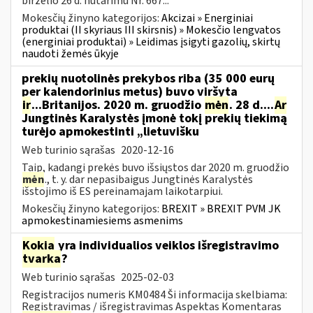
birželio 26 d. nutarimu Nr. 667...
Mokesčių žinyno kategorijos:
Akcizai » Energiniai
produktai (II skyriaus III skirsnis) » Mokesčio lengvatos
(energiniai produktai) » Leidimas įsigyti gazolių, skirtų
naudoti žemės ūkyje
prekių nuotolinės prekybos riba (35 000 eurų
per kalendorinius metus) buvo viršyta
ir
...Britanijos. 2020 m. gruodžio
mėn
. 28 d....
Ar
Jungtinės Karalystės įmonė tokį prekių tiekimą
turėjo apmokestinti „lietuvišku
Web turinio sąrašas
2020-12-16
Taip, kadangi prekės buvo išsiųstos dar 2020 m. gruodžio
mėn
., t. y. dar nepasibaigus Jungtinės Karalystės
išstojimo iš ES pereinamajam laikotarpiui.
Mokesčių žinyno kategorijos:
BREXIT » BREXIT PVM JK
apmokestinamiesiems asmenims
Kokia
yra individualios veiklos išregistravimo
tvarka
?
Web turinio sąrašas
2025-02-03
Registracijos numeris KM0484 Ši informacija skelbiama:
Registravimas / išregistravimas Aspektas Komentaras