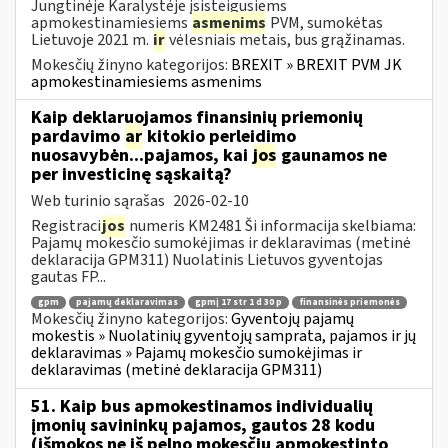
Jungtinėje Karalystėje įsisteigusiems
apmokestinamiesiems
asmenims
PVM, sumokėtas
Lietuvoje 2021 m.
ir
vėlesniais metais, bus grąžinamas.
Mokesčių žinyno kategorijos:
BREXIT » BREXIT PVM JK
apmokestinamiesiems asmenims
Kaip deklaruojamos finansinių priemonių
pardavimo
ar
kitokio perleidimo
nuosavybėn...pajamos, kai
jos
gaunamos ne
per investicinę sąskaitą?
Web turinio sąrašas
2026-02-10
Registraci
jos
numeris KM2481 Ši informacija skelbiama:
Pajamų mokesčio sumokėjimas ir deklaravimas (metinė
deklaracija GPM311) Nuolatinis Lietuvos gyventojas
gautas FP...
gpm
pajamų deklaravimas
gpmį 17 str 1 d 30 p
finansinės priemonės
Mokesčių žinyno kategorijos:
Gyventojų pajamų
mokestis » Nuolatinių gyventojų samprata, pajamos ir jų
deklaravimas » Pajamų mokesčio sumokėjimas ir
deklaravimas (metinė deklaracija GPM311)
51. Kaip bus apmokestinamos individualių
įmonių savininkų pajamos, gautos 28 kodu
(išmokos ne iš pelno mokesčiu apmokestinto