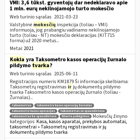
VMI: 3,6 tūkst. gyventojų dar nedeklaravo apie
1 mln. eurų nekilnojamojo turto mokesčio
Web turinio sąrašas
2021-03-23
Valstybinė
mokesčių
inspekcija (toliau – VMI)
informuoja, jog prabangiu vadinamo nekilnojamojo
turto (toliau - NT) mokesčio deklaracijas (KIT715
forma) už 2020 metus...
Metai:
2021
Kokia
yra Taksometro kasos operacijų žurnalo
pildymo
tvarka
?
Web turinio sąrašas
2025-06-11
Registracijos numeris KM1879 Ši informacija skelbiama:
Taksometrų registravimas
ir
jų dokumentų pildymo
tvarka Taksometro kasos operacijų žurnalo (toliau -
Žurnalas)...
taksometras
taksometro kasos operacijų žurnalas
taksometro kasos operacijos
taksometras su spausdintuvu
Mokesčių žinyno
taksometras be spausdintuvo
kliento pabėgimas
kategorijos:
Kasa, kasos aparatai, prekybos automatai,
taksometrai » Taksometrų registravimas ir jų
dokumentų pildymo tvarka