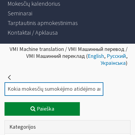
Mokesčių kalendorius
Seminarai
Tarptautinis apmokestinimas
Kontaktai / Apklausa
VMI Machine translation / VMI Машинный перевод /
VMI Машинний переклад (
English
,
Русский
,
Українська
)
Paieška
Kategorijos