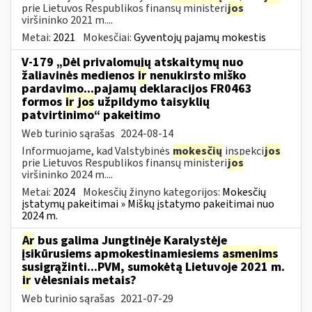
prie Lietuvos Respublikos finansų ministeri
jos
viršininko 2021 m....
Metai:
2021
Mokesčiai:
Gyventojų pajamų mokestis
V-179 „Dėl privalomųjų atskaitymų nuo
žaliavinės medienos
ir
nenukirsto miško
pardavimo...pajamų deklaracijos FR0463
formos
ir
jos
užpildymo taisyklių
patvirtinimo“ pakeitimo
Web turinio sąrašas
2024-08-14
Informuojame, kad Valstybinės
mokesčių
inspekci
jos
prie Lietuvos Respublikos finansų ministeri
jos
viršininko 2024 m....
Metai:
2024
Mokesčių žinyno kategorijos:
Mokesčių
įstatymų pakeitimai » Miškų įstatymo pakeitimai nuo
2024 m.
Ar
bus galima Jungtinėje Karalystėje
įsikūrusiems apmokestinamiesiems
asmenims
susigrąžinti...PVM, sumokėtą Lietuvoje 2021 m.
ir
vėlesniais metais?
Web turinio sąrašas
2021-07-29