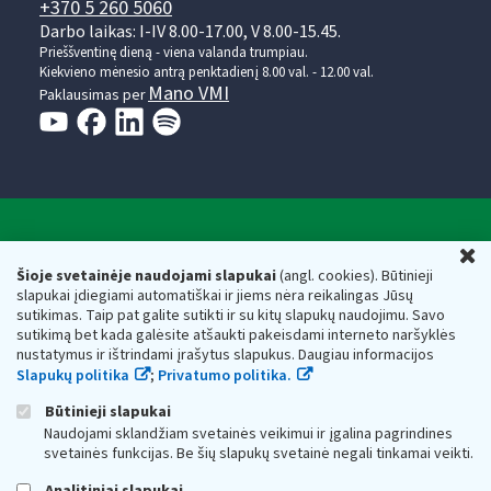
+370 5 260 5060
Darbo laikas: I-IV 8.00-17.00, V 8.00-15.45.
Prieššventinę dieną - viena valanda trumpiau.
Kiekvieno mėnesio antrą penktadienį 8.00 val. - 12.00 val.
Mano VMI
Paklausimas per
Valstybinė mokesčių inspekcija prie Lietuvos
U
Respublikos finansų ministerijos
Šioje svetainėje naudojami slapukai
(angl. cookies). Būtinieji
slapukai įdiegiami automatiškai ir jiems nėra reikalingas Jūsų
Biudžetinė įstaiga. Juridinio asmens kodas — 188659752,
sutikimas. Taip pat galite sutikti ir su kitų slapukų naudojimu. Savo
adresas: Vasario 16-osios g. 14, 01107 Vilnius, Lietuva, el.paštas:
sutikimą bet kada galėsite atšaukti pakeisdami interneto naršyklės
vmi@vmi.lt
, E. pristatymo dėžutės adresas 188659752
nustatymus ir ištrindami įrašytus slapukus. Daugiau informacijos
Duomenys apie Valstybinę mokesčių inspekciją prie Lietuvos
Slapukų politika
;
Privatumo politika.
Respublikos finansų ministerijos kaupiami ir saugomi Juridinių
asmenų registre
Būtinieji slapukai
Naudojami sklandžiam svetainės veikimui ir įgalina pagrindines
svetainės funkcijas. Be šių slapukų svetainė negali tinkamai veikti.
Analitiniai slapukai