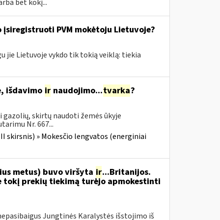
ba bet kokį...
 įsiregistruoti PVM mokėtoju Lietuvoje?
jie Lietuvoje vykdo tik tokią veiklą: tiekia
je, išdavimo
ir
naudojimo...
tvarka
?
i gazolių, skirtų naudoti žemės ūkyje
tarimu Nr. 667...
III skirsnis) » Mokesčio lengvatos (energiniai
nius metus) buvo viršyta
ir
...Britanijos.
 tokį prekių tiekimą turėjo apmokestinti
ar nepasibaigus Jungtinės Karalystės išstojimo iš