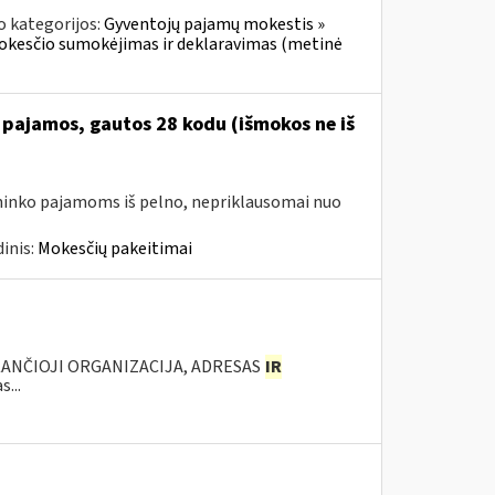
o kategorijos:
Gyventojų pajamų mokestis »
mokesčio sumokėjimas ir deklaravimas (metinė
 pajamos, gautos 28 kodu (išmokos ne iš
avininko pajamoms iš pelno, nepriklausomai nuo
inis:
Mokesčių pakeitimai
KANČIOJI ORGANIZACIJA, ADRESAS
IR
...