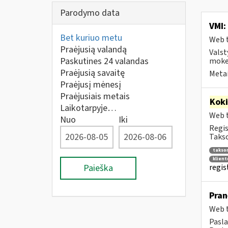
Parodymo data
VMI:
Bet kuriuo metu
Web t
Praėjusią valandą
Valst
Paskutines 24 valandas
mokes
Praėjusią savaitę
Metai
Praėjusį mėnesį
Praėjusiais metais
Kok
Laikotarpyje…
Web t
Nuo
Iki
Regis
Takso
takso
klien
Paieška
regis
Pran
Web t
Pasla