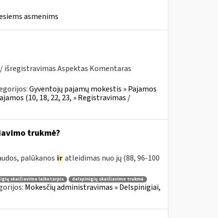
iesiems asmenims
 / išregistravimas Aspektas Komentaras
egorijos:
Gyventojų pajamų mokestis » Pajamos
ajamos (10, 18, 22, 23, » Registravimas /
čiavimo trukmė?
baudos, palūkanos
ir
atleidimas nuo jų (88, 96-100
igių skaičiavimo laikotarpis
delspinigių skaičiavimo trukmė
gorijos:
Mokesčių administravimas » Delspinigiai,