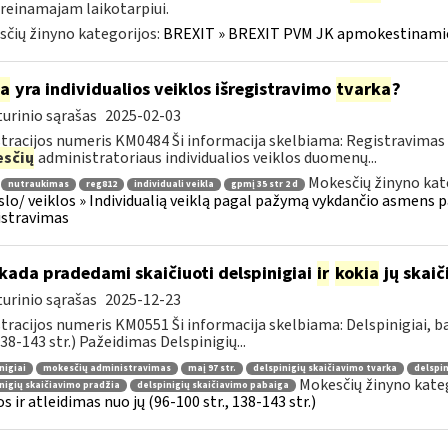
reinamajam laikotarpiui.
čių žinyno kategorijos:
BREXIT » BREXIT PVM JK apmokestinam
ia
yra individualios veiklos išregistravimo
tvarka
?
urinio sąrašas
2025-02-03
tracijos numeris KM0484 Ši informacija skelbiama: Registravimas
sčių
administratoriaus individualios veiklos duomenų...
Mokesčių žinyno kat
nutraukimas
reg812
individuali veikla
gpmį 35 str 2 d
rslo/ veiklos » Individualią veiklą pagal pažymą vykdančio asmens p
istravimas
kada pradedami skaičiuoti delspinigiai
ir
kokia
jų skai
urinio sąrašas
2025-12-23
tracijos numeris KM0551 Ši informacija skelbiama: Delspinigiai, 
 138-143 str.) Pažeidimas Delspinigių...
nigiai
mokesčių administravimas
maį 97 str.
delspinigių skaičiavimo tvarka
delspin
Mokesčių žinyno kate
nigių skaičiavimo pradžia
delspinigių skaičiavimo pabaiga
s ir atleidimas nuo jų (96-100 str., 138-143 str.)