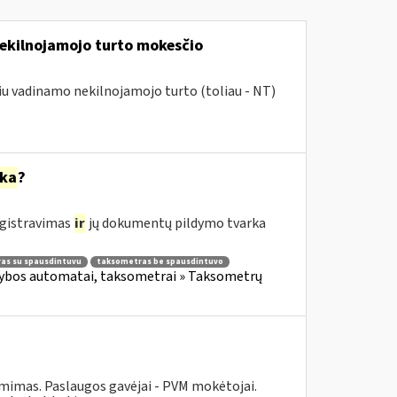
nekilnojamojo turto mokesčio
giu vadinamo nekilnojamojo turto (toliau - NT)
rka
?
egistravimas
ir
jų dokumentų pildymo tvarka
as su spausdintuvu
taksometras be spausdintuvo
kybos automatai, taksometrai » Taksometrų
ėmimas. Paslaugos gavėjai - PVM mokėtojai.