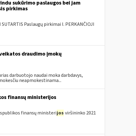
rindu sukūrimo paslaugos bei jam
sis pirkimas
SUTARTIS Paslaugų pirkimai I. PERKANČIOJI
sveikatos draudimo įmokų
urias darbuotojo naudai moka darbdavys,
mokesčiu neapmokestinama...
os finansų ministerijos
spublikos finansų ministeri
jos
viršininko 2021