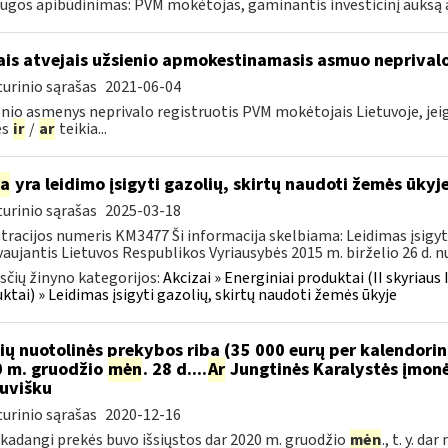
ugos apibūdinimas: PVM mokėtojas, gaminantis investicinį auksą ar
ais atvejais užsienio apmokestinamasis asmuo neprivalo
urinio sąrašas
2021-06-04
nio asmenys neprivalo registruotis PVM mokėtojais Lietuvoje, jeigu 
es
ir
/
ar
teikia...
ia
yra leidimo įsigyti gazolių, skirtų naudoti žemės ūky
urinio sąrašas
2025-03-18
tracijos numeris KM3477 Ši informacija skelbiama: Leidimas įsigyt
aujantis Lietuvos Respublikos Vyriausybės 2015 m. birželio 26 d. nu
čių žinyno kategorijos:
Akcizai » Energiniai produktai (II skyriaus 
ktai) » Leidimas įsigyti gazolių, skirtų naudoti žemės ūkyje
ių nuotolinės prekybos riba (35 000 eurų per kalendori
 m. gruodžio
mėn
. 28 d....
Ar
Jungtinės Karalystės įmonė
tuvišku
urinio sąrašas
2020-12-16
 kadangi prekės buvo išsiųstos dar 2020 m. gruodžio
mėn
., t. y. d