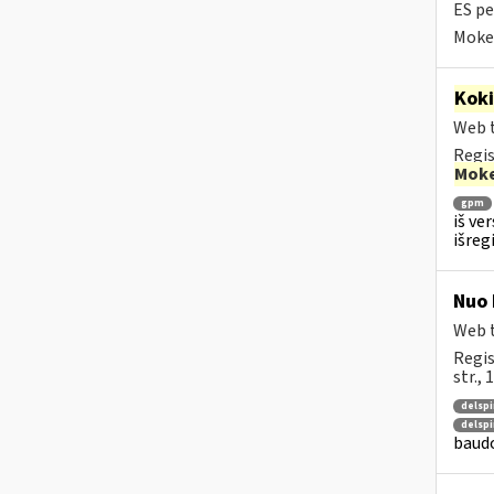
ES pe
Mokes
Kok
Web t
Regis
Moke
gpm
iš ve
išreg
Nuo 
Web t
Regis
str.,
delspi
delspi
baudo