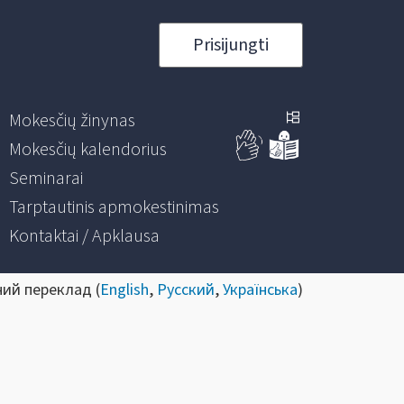
Prisijungti
Mokesčių žinynas
Mokesčių kalendorius
Seminarai
Tarptautinis apmokestinimas
Kontaktai / Apklausa
ний переклад (
English
,
Русский
,
Українська
)