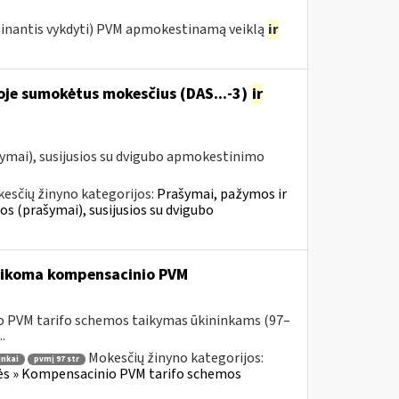
etinantis vykdyti) PVM apmokestinamą veiklą
ir
oje sumokėtus mokesčius (DAS...-3)
ir
ymai), susijusios su dvigubo apmokestinimo
esčių žinyno kategorijos:
Prašymai, pažymos ir
 (prašymai), susijusios su dvigubo
 taikoma kompensacinio PVM
o PVM tarifo schemos taikymas ūkininkams (97–
.
Mokesčių žinyno kategorijos:
inkai
pvmį 97 str
lės » Kompensacinio PVM tarifo schemos