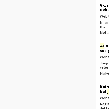
V-17
dekl
Web t
Infor
m....
Metai
Ar
bu
susi
Web t
Jungt
vėles
Mokes
Kaip
kai
Web t
Regis
dekla