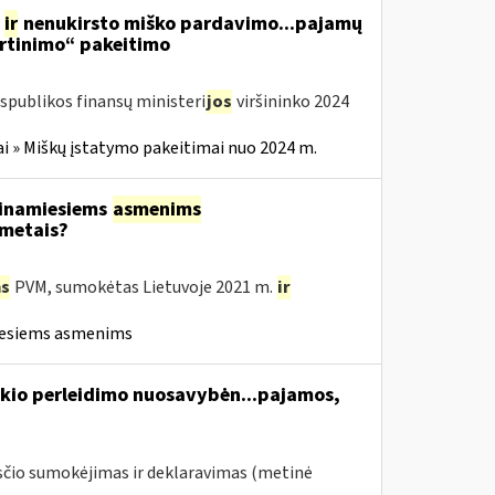
s
ir
nenukirsto miško pardavimo...pajamų
rtinimo“ pakeitimo
spublikos finansų ministeri
jos
viršininko 2024
i » Miškų įstatymo pakeitimai nuo 2024 m.
tinamiesiems
asmenims
 metais?
s
PVM, sumokėtas Lietuvoje 2021 m.
ir
iesiems asmenims
kio perleidimo nuosavybėn...pajamos,
čio sumokėjimas ir deklaravimas (metinė