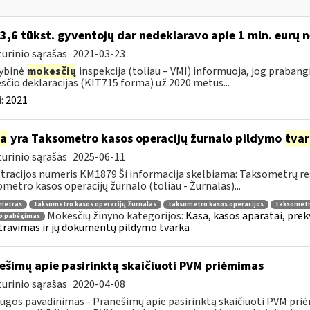
 3,6 tūkst. gyventojų dar nedeklaravo apie 1 mln. eurų 
urinio sąrašas
2021-03-23
ybinė
mokesčių
inspekcija (toliau – VMI) informuoja, jog praban
čio deklaracijas (KIT715 forma) už 2020 metus...
:
2021
ia
yra Taksometro kasos operacijų žurnalo pildymo
tva
urinio sąrašas
2025-06-11
tracijos numeris KM1879 Ši informacija skelbiama: Taksometrų r
metro kasos operacijų žurnalo (toliau - Žurnalas)...
metras
taksometro kasos operacijų žurnalas
taksometro kasos operacijos
taksometr
Mokesčių žinyno kategorijos:
Kasa, kasos aparatai, pre
to pabėgimas
travimas ir jų dokumentų pildymo tvarka
ešimų apie pasirinktą skaičiuoti PVM priėmimas
urinio sąrašas
2020-04-08
ugos pavadinimas - Pranešimų apie pasirinktą skaičiuoti PVM pri