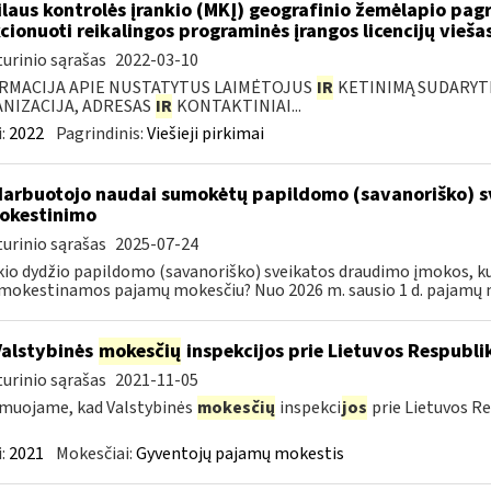
laus kontrolės įrankio (MKĮ) geografinio žemėlapio pag
cionuoti reikalingos programinės įrangos licencijų vieša
urinio sąrašas
2022-03-10
RMACIJA APIE NUSTATYTUS LAIMĖTOJUS
IR
KETINIMĄ SUDARYTI 
NIZACIJA, ADRESAS
IR
KONTAKTINIAI...
:
2022
Pagrindinis:
Viešieji pirkimai
darbuotojo naudai sumokėtų papildomo (savanoriško) 
okestinimo
urinio sąrašas
2025-07-24
kio dydžio papildomo (savanoriško) sveikatos draudimo įmokos, k
okestinamos pajamų mokesčiu? Nuo 2026 m. sausio 1 d. pajamų 
Valstybinės
mokesčių
inspekcijos prie Lietuvos Respublik
urinio sąrašas
2021-11-05
muojame, kad Valstybinės
mokesčių
inspekci
jos
prie Lietuvos Re
:
2021
Mokesčiai:
Gyventojų pajamų mokestis