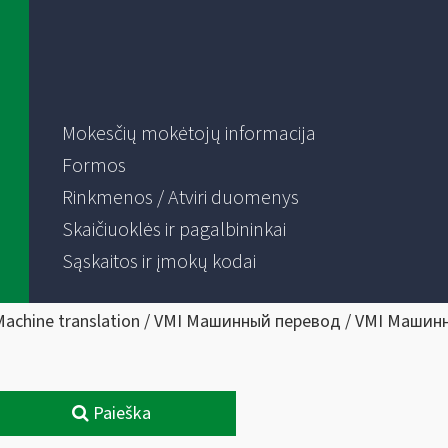
Mokesčių mokėtojų informacija
Formos
Rinkmenos / Atviri duomenys
Skaičiuoklės ir pagalbininkai
Sąskaitos ir įmokų kodai
Machine translation / VMI Машинный перевод / VMI Машин
Paieška