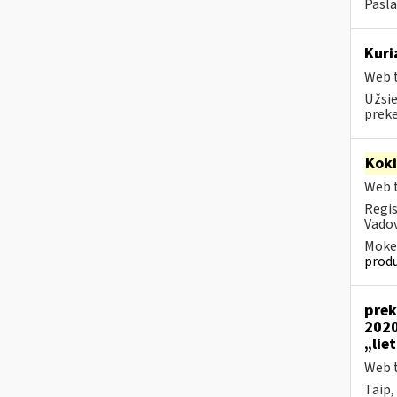
Pasla
Kuri
Web t
Užsie
prek
Kok
Web t
Regis
Vadov
Mokes
produ
prek
2020
„lie
Web t
Taip,