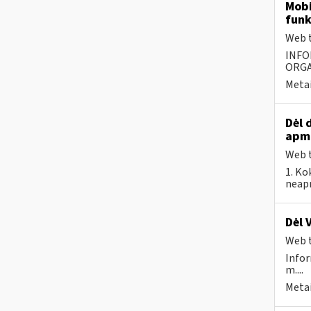
Mobi
funk
Web t
INFO
ORGA
Metai
Dėl 
apm
Web t
1. Ko
neapm
Dėl 
Web t
Infor
m....
Metai