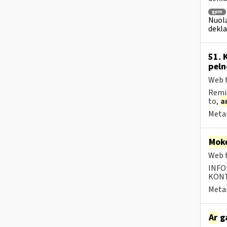
gpm
Nuola
dekla
51. 
peln
Web t
Remia
to,
a
Metai
Moke
Web t
INFO
KONTA
Metai
Ar
ga