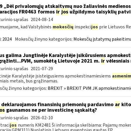
9 „Dėl privalomųjų atskaitymų nuo žaliavinės medieno
aracijos FR0463 formos
ir
jos
užpildymo taisyklių patvi
urinio sąrašas
2024-08-14
muojame, kad Valstybinės
mokesčių
inspekci
jos
prie Lietuvos Re
:
2024
Mokesčių žinyno kategorijos:
Mokesčių įstatymų pakeitima
s galima Jungtinėje Karalystėje įsikūrusiems apmokes
grąžinti...PVM, sumokėtą Lietuvoje 2021 m.
ir
vėlesniais
urinio sąrašas
2021-07-29
inėje Karalystėje įsisteigusiems apmokestinamiesiems
asmenim
niais metais, bus grąžinamas.
čių žinyno kategorijos:
BREXIT » BREXIT PVM JK apmokestinam
 deklaruojamos finansinių priemonių pardavimo
ar
kito
jos
gaunamos ne per investicinę sąskaitą?
urinio sąrašas
2026-02-10
traci
jos
numeris KM2481 Ši informacija skelbiama: Pajamų mokes
racija GPM311) Nuolatinis Lietuvos gyventojas gautas FP...