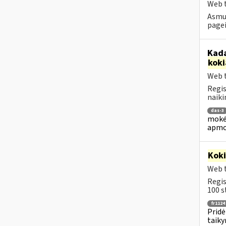
Web t
Asmuo
pagei
Kada
koki
Web t
Regis
naiki
das-3
mokėj
apmo
Kok
Web t
Regis
100 s
fr1124
Pridė
taiky