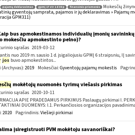
Mokesčių žinyn
pajamų deklaravimas
gpmį 17 str 1 d 30 p
finansinės priemonės
tinių gyventojų samprata, pajamos ir jų deklaravimas » Pajamų 
racija GPM311)
Kaip bus apmokestinamos individualių įmonių savininkų
o mokesčiu apmokestinto pelno)?
urinio sąrašas
2019-03-12
ntis nuo 2019 m. sausio 1 d. įsigaliojusiu GPMĮ 6 straipsniu, IĮ s
r
jos
buvo apmokestintos...
 (Archyvas):
2019
Mokesčiai:
Gyventojų pajamų mokestis
Pagrind
sčių
mokėtojų nuomonės tyrimų viešasis pirkimas
urinio sąrašas
2020-10-11
RMACIJA APIE PRADEDAMUS PIRKIMUS Paslaugų pirkimai I. PER
KTINIAI DUOMENYS: I.1. Perkančiosios organizacijos pavadinimas
:
2020
Pagrindinis:
Viešieji pirkimai
lima įsiregistruoti PVM mokėtoju savanoriškai?