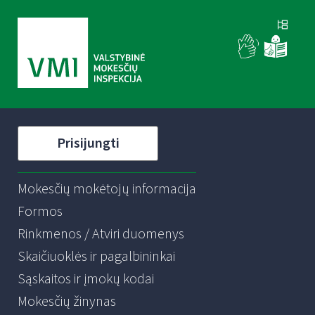
Prisijungti
Mokesčių mokėtojų informacija
Formos
Rinkmenos / Atviri duomenys
Skaičiuoklės ir pagalbininkai
Sąskaitos ir įmokų kodai
Mokesčių žinynas