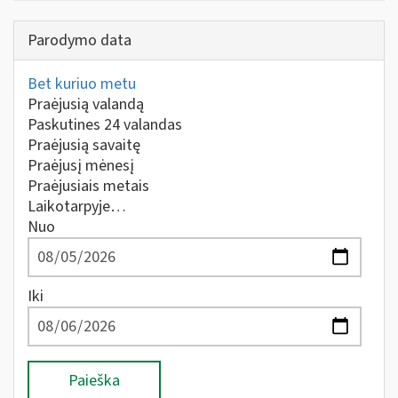
Parodymo data
Bet kuriuo metu
Praėjusią valandą
Paskutines 24 valandas
Praėjusią savaitę
Praėjusį mėnesį
Praėjusiais metais
Laikotarpyje…
Nuo
Iki
Paieška