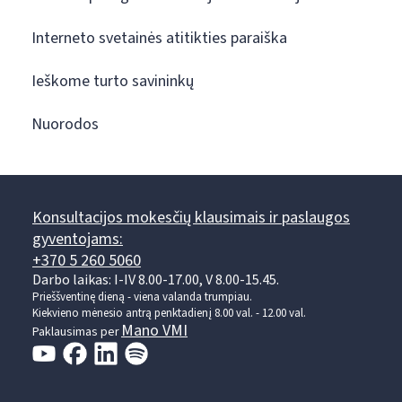
Interneto svetainės atitikties paraiška
Ieškome turto savininkų
Nuorodos
Konsultacijos mokesčių klausimais ir paslaugos
gyventojams:
+370 5 260 5060
Darbo laikas: I-IV 8.00-17.00, V 8.00-15.45.
Prieššventinę dieną - viena valanda trumpiau.
Kiekvieno mėnesio antrą penktadienį 8.00 val. - 12.00 val.
Mano VMI
Paklausimas per