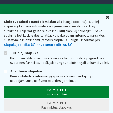
Valstybinė mokesčių inspekcija prie Lietuvos
U
Respublikos finansų ministerijos
Šioje svetainėje naudojami slapukai
(angl. cookies). Būtinieji
slapukai įdiegiami automatiškai ir jiems nėra reikalingas Jūsų
Biudžetinė įstaiga. Juridinio asmens kodas — 188659752,
sutikimas. Taip pat galite sutikti ir su kitų slapukų naudojimu. Savo
adresas: Vasario 16-osios g. 14, 01107 Vilnius, Lietuva, el.paštas:
sutikimą bet kada galėsite atšaukti pakeisdami interneto naršyklės
vmi@vmi.lt
, E. pristatymo dėžutės adresas 188659752
nustatymus ir ištrindami įrašytus slapukus. Daugiau informacijos
Duomenys apie Valstybinę mokesčių inspekciją prie Lietuvos
Slapukų politika
;
Privatumo politika.
Respublikos finansų ministerijos kaupiami ir saugomi Juridinių
asmenų registre
Būtinieji slapukai
Naudojami sklandžiam svetainės veikimui ir įgalina pagrindines
svetainės funkcijas. Be šių slapukų svetainė negali tinkamai veikti.
Analitiniai slapukai
Renka statistinę informaciją apie svetainės naudojimą ir
naudojami Jūsų naršymo patirties gerinimui.
PATVIRTINTI
Visus slapukus
PATVIRTINTI
Pasirinktus slapukus