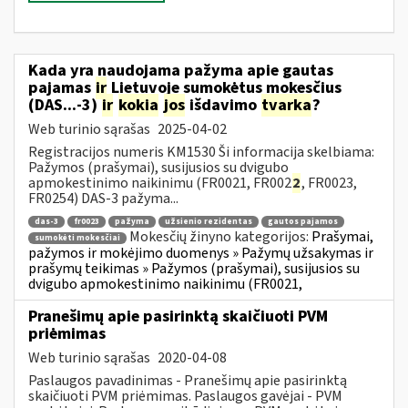
Kada yra naudojama pažyma apie gautas
pajamas
ir
Lietuvoje sumokėtus mokesčius
(DAS...-3)
ir
kokia
jos
išdavimo
tvarka
?
Web turinio sąrašas
2025-04-02
Registracijos numeris KM1530 Ši informacija skelbiama:
Pažymos (prašymai), susijusios su dvigubo
apmokestinimo naikinimu (FR0021, FR002
2
, FR0023,
FR0254) DAS-3 pažyma...
das-3
fr0023
pažyma
užsienio rezidentas
gautos pajamos
Mokesčių žinyno kategorijos:
Prašymai,
sumokėti mokesčiai
pažymos ir mokėjimo duomenys » Pažymų užsakymas ir
prašymų teikimas » Pažymos (prašymai), susijusios su
dvigubo apmokestinimo naikinimu (FR0021,
Pranešimų apie pasirinktą skaičiuoti PVM
priėmimas
Web turinio sąrašas
2020-04-08
Paslaugos pavadinimas - Pranešimų apie pasirinktą
skaičiuoti PVM priėmimas. Paslaugos gavėjai - PVM