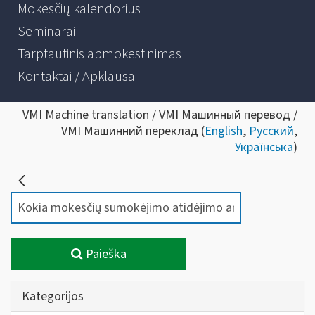
Mokesčių kalendorius
Seminarai
Tarptautinis apmokestinimas
Kontaktai / Apklausa
VMI Machine translation / VMI Машинный перевод /
VMI Машинний переклад (
English
,
Русский
,
Українська
)
Paieška
Kategorijos