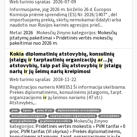
Web turinio sąrašas
2026-07-09
Informuojame, jog 2026 m. birželio 26 d. Europos
Komisija priėmė sprendimą (ES) Nr. 2026/1407* , dėl
importuojamų prekių, skirtų nemokamai išdalyti arba
naudotis nuo Rusijos karinės agresijos prieš...
Metai:
2026
Mokesčių žinyno kategorijos:
Mokesčių
įstatymų pakeitimai » Pridėtinės vertės mokesčių
pakeitimai nuo 2026 m.
Kokia
diplomatinių atstovybių, konsulinių
įstaigų
ir
tarptautinių organizacijų
ar
...jų
atstovybių, taip pat šių atstovybių
ir
įstaigų
narių
ir
jų šeimų narių kreipimosi
Web turinio sąrašas
2018-11-22
Registracijos numeris KM0351 Ši informacija skelbiama:
Prekės diplomatinėms, konsulinėms įstaigoms, tarpt.
organizacijoms
ir
jų šeimos nariams (47 str.)
Atstovybės,...
pvm
0 proc
pvmį 47 str
diplomatinėms atstovybėms
konsulinėms įstaigoms
tarptautinėms organizacijoms
atstovybėms
Mokesčių žinyno
pvm grąžinimas
grąžinimo procedūra
kategorijos:
Pridėtinės vertės mokestis » PVM tarifai » 0
proc. PVM tarifas (VI skyrius) » Prekės diplomatinėms,
konsulinėms įstaigoms, tarpt. organizacijoms ir jų še