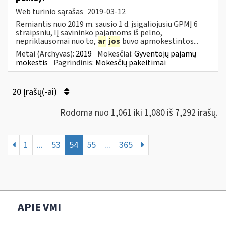
Web turinio sąrašas
2019-03-12
Remiantis nuo 2019 m. sausio 1 d. įsigaliojusiu GPMĮ 6
straipsniu, IĮ savininko pajamoms iš pelno,
nepriklausomai nuo to,
ar
jos
buvo apmokestintos...
Metai (Archyvas):
2019
Mokesčiai:
Gyventojų pajamų
mokestis
Pagrindinis:
Mokesčių pakeitimai
20 Įrašų(-ai)
Rodoma nuo 1,061 iki 1,080 iš 7,292 irašų.
1
...
53
54
55
...
365
APIE VMI