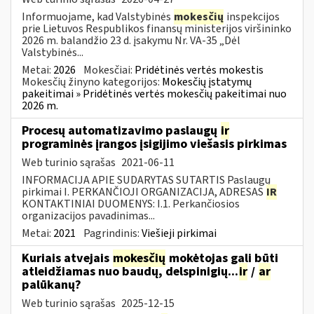
Informuojame, kad Valstybinės
mokesčių
inspekcijos
prie Lietuvos Respublikos finansų ministerijos viršininko
2026 m. balandžio 23 d. įsakymu Nr. VA-35 „Dėl
Valstybinės...
Metai:
2026
Mokesčiai:
Pridėtinės vertės mokestis
Mokesčių žinyno kategorijos:
Mokesčių įstatymų
pakeitimai » Pridėtinės vertės mokesčių pakeitimai nuo
2026 m.
Procesų automatizavimo paslaugų
ir
programinės įrangos įsigijimo viešasis pirkimas
Web turinio sąrašas
2021-06-11
INFORMACIJA APIE SUDARYTAS SUTARTIS Paslaugų
pirkimai I. PERKANČIOJI ORGANIZACIJA, ADRESAS
IR
KONTAKTINIAI DUOMENYS: I.1. Perkančiosios
organizacijos pavadinimas...
Metai:
2021
Pagrindinis:
Viešieji pirkimai
Kuriais atvejais
mokesčių
mokėtojas gali būti
atleidžiamas nuo baudų, delspinigių...
ir
/
ar
palūkanų?
Web turinio sąrašas
2025-12-15