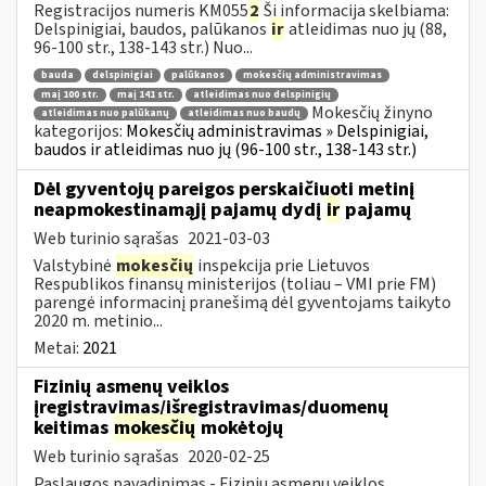
Registracijos numeris KM055
2
Ši informacija skelbiama:
Delspinigiai, baudos, palūkanos
ir
atleidimas nuo jų (88,
96-100 str., 138-143 str.) Nuo...
bauda
delspinigiai
palūkanos
mokesčių administravimas
maį 100 str.
maį 141 str.
atleidimas nuo delspinigių
Mokesčių žinyno
atleidimas nuo palūkanų
atleidimas nuo baudų
kategorijos:
Mokesčių administravimas » Delspinigiai,
baudos ir atleidimas nuo jų (96-100 str., 138-143 str.)
Dėl gyventojų pareigos perskaičiuoti metinį
neapmokestinamąjį pajamų dydį
ir
pajamų
Web turinio sąrašas
2021-03-03
Valstybinė
mokesčių
inspekcija prie Lietuvos
Respublikos finansų ministerijos (toliau – VMI prie FM)
parengė informacinį pranešimą dėl gyventojams taikyto
2020 m. metinio...
Metai:
2021
Fizinių asmenų veiklos
įregistravimas/išregistravimas/duomenų
keitimas
mokesčių
mokėtojų
Web turinio sąrašas
2020-02-25
Paslaugos pavadinimas - Fizinių asmenų veiklos