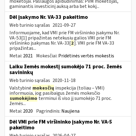
mokėtojai. Paslaugos apibūdinimas: PVM mokėtojas,
gaminantis investicinį auksą arba bet kokį...
Dėl įsakymo Nr. VA-33 pakeitimo
Web turinio sąrašas
2021-09-27
Informuojame, kad VMI prie FM viršininko įsakymu Nr.
VA-53[1] pripažintas netekusiu galios VMI prie FM
viršininko įsakymas Nr. VA-33[
2
]. VMI prie FM VA-33
pripažintas...
Metai:
2021
Mokesčiai:
Pridėtinės vertės mokestis
Laiku žemės mokestį sumokėjo 71 proc. žemės
savininkų
Web turinio sąrašas
2020-11-18
Valstybinė
mokesčių
inspekcija (toliau – VMI)
informuoja, jog pasibaigus žemės mokesčio
sumokėjimo
terminui iš viso jį sumokėjo 71 proc.
žemės...
Metai:
2020
Pagrindinis:
Naujiena
Dėl VMI prie FM viršininko įsakymo Nr. VA-5
pakeitimo
Web turinio sąrašas
2026-04-27