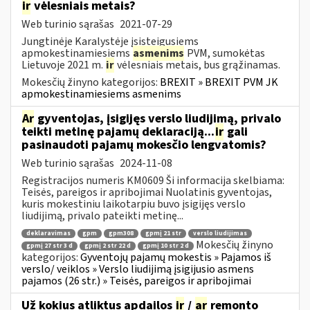
ir
vėlesniais metais?
Web turinio sąrašas
2021-07-29
Jungtinėje Karalystėje įsisteigusiems
apmokestinamiesiems
asmenims
PVM, sumokėtas
Lietuvoje 2021 m.
ir
vėlesniais metais, bus grąžinamas.
Mokesčių žinyno kategorijos:
BREXIT » BREXIT PVM JK
apmokestinamiesiems asmenims
Ar
gyventojas, įsigijęs verslo liudijimą, privalo
teikti metinę pajamų deklaraciją...
ir
gali
pasinaudoti pajamų mokesčio lengvatomis?
Web turinio sąrašas
2024-11-08
Registracijos numeris KM0609 Ši informacija skelbiama:
Teisės, pareigos ir apribojimai Nuolatinis gyventojas,
kuris mokestiniu laikotarpiu buvo įsigijęs verslo
liudijimą, privalo pateikti metinę...
deklaravimas
gpm
gpm308
gpmį 21 str
verslo liudijimas
Mokesčių žinyno
gpmį 27 str 3 d
gpmį 2 str 22 d
gpmį 10 str 2 d
kategorijos:
Gyventojų pajamų mokestis » Pajamos iš
verslo/ veiklos » Verslo liudijimą įsigijusio asmens
pajamos (26 str.) » Teisės, pareigos ir apribojimai
Už kokius atliktus apdailos
ir
/
ar
remonto