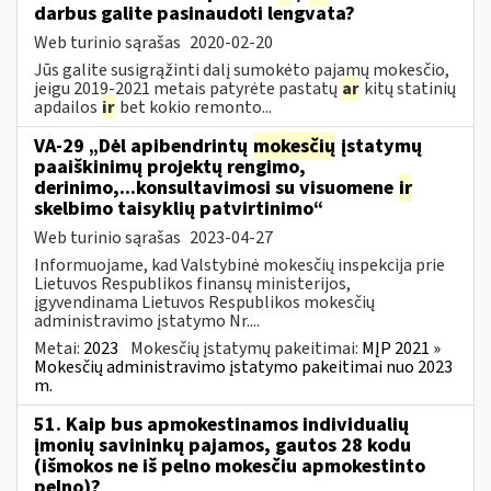
darbus galite pasinaudoti lengvata?
Web turinio sąrašas
2020-02-20
Jūs galite susigrąžinti dalį sumokėto pajamų mokesčio,
jeigu 2019-2021 metais patyrėte pastatų
ar
kitų statinių
apdailos
ir
bet kokio remonto...
VA-29 „Dėl apibendrintų
mokesčių
įstatymų
paaiškinimų projektų rengimo,
derinimo,...konsultavimosi su visuomene
ir
skelbimo taisyklių patvirtinimo“
Web turinio sąrašas
2023-04-27
Informuojame, kad Valstybinė mokesčių inspekcija prie
Lietuvos Respublikos finansų ministerijos,
įgyvendinama Lietuvos Respublikos mokesčių
administravimo įstatymo Nr....
Metai:
2023
Mokesčių įstatymų pakeitimai:
MĮP 2021 »
Mokesčių administravimo įstatymo pakeitimai nuo 2023
m.
51. Kaip bus apmokestinamos individualių
įmonių savininkų pajamos, gautos 28 kodu
(išmokos ne iš pelno mokesčiu apmokestinto
pelno)?