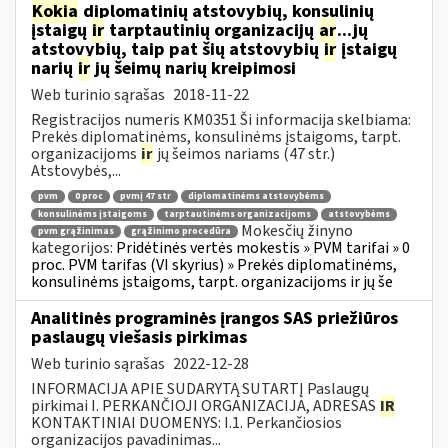
Kokia
diplomatinių atstovybių, konsulinių
įstaigų
ir
tarptautinių organizacijų
ar
...jų
atstovybių, taip pat šių atstovybių
ir
įstaigų
narių
ir
jų šeimų narių kreipimosi
Web turinio sąrašas
2018-11-22
Registracijos numeris KM0351 Ši informacija skelbiama:
Prekės diplomatinėms, konsulinėms įstaigoms, tarpt.
organizacijoms
ir
jų šeimos nariams (47 str.)
Atstovybės,...
pvm
0 proc
pvmį 47 str
diplomatinėms atstovybėms
konsulinėms įstaigoms
tarptautinėms organizacijoms
atstovybėms
Mokesčių žinyno
pvm grąžinimas
grąžinimo procedūra
kategorijos:
Pridėtinės vertės mokestis » PVM tarifai » 0
proc. PVM tarifas (VI skyrius) » Prekės diplomatinėms,
konsulinėms įstaigoms, tarpt. organizacijoms ir jų še
Analitinės programinės įrangos SAS priežiūros
paslaugų viešasis pirkimas
Web turinio sąrašas
2022-12-28
INFORMACIJA APIE SUDARYTĄ SUTARTĮ Paslaugų
pirkimai I. PERKANČIOJI ORGANIZACIJA, ADRESAS
IR
KONTAKTINIAI DUOMENYS: I.1. Perkančiosios
organizacijos pavadinimas...