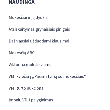
NAUDINGA
Mokesčiai ir jų dydžiai
Atsiskaitymas grynaisiais pinigais
Dažniausiai užduodami klausimai
Mokesčių ABC
Viktorina moksleiviams
VMI kviečia į „Pasimatymą su mokesčiais“
VMI turto aukcionai
Įmonių VDU palyginimas