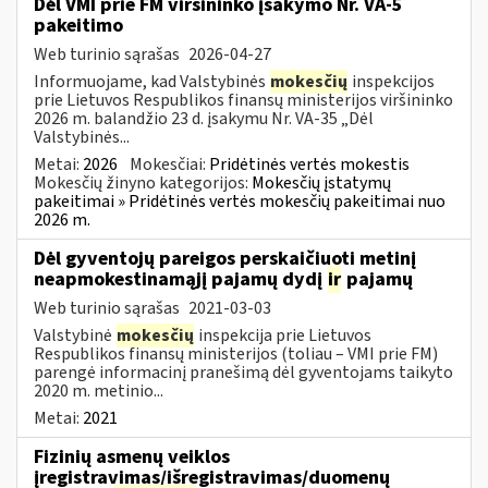
Dėl VMI prie FM viršininko įsakymo Nr. VA-5
pakeitimo
Web turinio sąrašas
2026-04-27
Informuojame, kad Valstybinės
mokesčių
inspekcijos
prie Lietuvos Respublikos finansų ministerijos viršininko
2026 m. balandžio 23 d. įsakymu Nr. VA-35 „Dėl
Valstybinės...
Metai:
2026
Mokesčiai:
Pridėtinės vertės mokestis
Mokesčių žinyno kategorijos:
Mokesčių įstatymų
pakeitimai » Pridėtinės vertės mokesčių pakeitimai nuo
2026 m.
Dėl gyventojų pareigos perskaičiuoti metinį
neapmokestinamąjį pajamų dydį
ir
pajamų
Web turinio sąrašas
2021-03-03
Valstybinė
mokesčių
inspekcija prie Lietuvos
Respublikos finansų ministerijos (toliau – VMI prie FM)
parengė informacinį pranešimą dėl gyventojams taikyto
2020 m. metinio...
Metai:
2021
Fizinių asmenų veiklos
įregistravimas/išregistravimas/duomenų