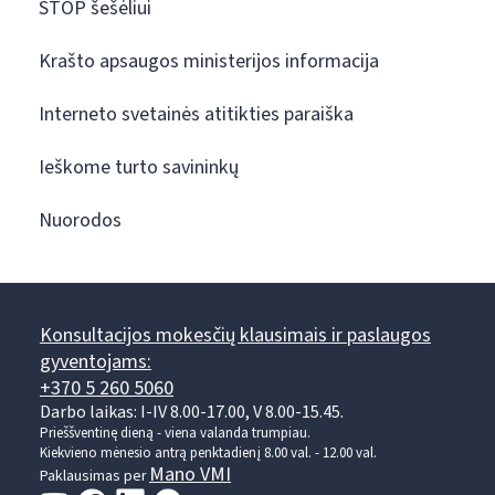
STOP šešėliui
Krašto apsaugos ministerijos informacija
Interneto svetainės atitikties paraiška
Ieškome turto savininkų
Nuorodos
Konsultacijos mokesčių klausimais ir paslaugos
gyventojams:
+370 5 260 5060
Darbo laikas: I-IV 8.00-17.00, V 8.00-15.45.
Prieššventinę dieną - viena valanda trumpiau.
Kiekvieno mėnesio antrą penktadienį 8.00 val. - 12.00 val.
Mano VMI
Paklausimas per