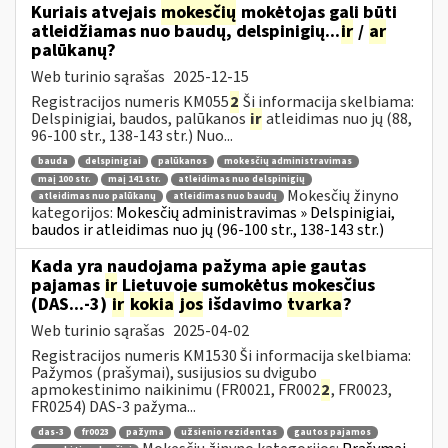
Kuriais atvejais
mokesčių
mokėtojas gali būti
atleidžiamas nuo baudų, delspinigių...
ir
/
ar
palūkanų?
Web turinio sąrašas
2025-12-15
Registracijos numeris KM055
2
Ši informacija skelbiama:
Delspinigiai, baudos, palūkanos
ir
atleidimas nuo jų (88,
96-100 str., 138-143 str.) Nuo...
bauda
delspinigiai
palūkanos
mokesčių administravimas
maį 100 str.
maį 141 str.
atleidimas nuo delspinigių
Mokesčių žinyno
atleidimas nuo palūkanų
atleidimas nuo baudų
kategorijos:
Mokesčių administravimas » Delspinigiai,
baudos ir atleidimas nuo jų (96-100 str., 138-143 str.)
Kada yra naudojama pažyma apie gautas
pajamas
ir
Lietuvoje sumokėtus mokesčius
(DAS...-3)
ir
kokia
jos
išdavimo
tvarka
?
Web turinio sąrašas
2025-04-02
Registracijos numeris KM1530 Ši informacija skelbiama:
Pažymos (prašymai), susijusios su dvigubo
apmokestinimo naikinimu (FR0021, FR002
2
, FR0023,
FR0254) DAS-3 pažyma...
das-3
fr0023
pažyma
užsienio rezidentas
gautos pajamos