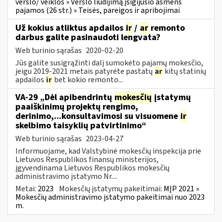
verslo/ veiklos » Verslo liudijimą įsigijusio asmens
pajamos (26 str.) » Teisės, pareigos ir apribojimai
Už kokius atliktus apdailos
ir
/
ar
remonto
darbus galite pasinaudoti lengvata?
Web turinio sąrašas
2020-02-20
Jūs galite susigrąžinti dalį sumokėto pajamų mokesčio,
jeigu 2019-2021 metais patyrėte pastatų
ar
kitų statinių
apdailos
ir
bet kokio remonto...
VA-29 „Dėl apibendrintų
mokesčių
įstatymų
paaiškinimų projektų rengimo,
derinimo,...konsultavimosi su visuomene
ir
skelbimo taisyklių patvirtinimo“
Web turinio sąrašas
2023-04-27
Informuojame, kad Valstybinė mokesčių inspekcija prie
Lietuvos Respublikos finansų ministerijos,
įgyvendinama Lietuvos Respublikos mokesčių
administravimo įstatymo Nr....
Metai:
2023
Mokesčių įstatymų pakeitimai:
MĮP 2021 »
Mokesčių administravimo įstatymo pakeitimai nuo 2023
m.