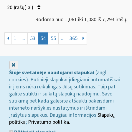
20 Įrašų(-ai)
Rodoma nuo 1,061 iki 1,080 iš 7,293 irašų.
1
...
53
54
55
...
365
Uždaryti
Šioje svetainėje naudojami slapukai
(angl.
cookies). Būtinieji slapukai įdiegiami automatiškai
ir jiems nėra reikalingas Jūsų sutikimas. Taip pat
galite sutikti ir su kitų slapukų naudojimu. Savo
sutikimą bet kada galėsite atšaukti pakeisdami
interneto naršyklės nustatymus ir ištrindami
įrašytus slapukus. Daugiau informacijos
Slapukų
politika
;
Privatumo politika.