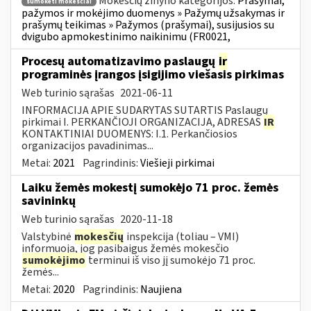
Mokesčių žinyno kategorijos:
Prašymai,
sumokėti mokesčiai
pažymos ir mokėjimo duomenys » Pažymų užsakymas ir
prašymų teikimas » Pažymos (prašymai), susijusios su
dvigubo apmokestinimo naikinimu (FR0021,
Procesų automatizavimo paslaugų
ir
programinės įrangos įsigijimo viešasis pirkimas
Web turinio sąrašas
2021-06-11
INFORMACIJA APIE SUDARYTAS SUTARTIS Paslaugų
pirkimai I. PERKANČIOJI ORGANIZACIJA, ADRESAS
IR
KONTAKTINIAI DUOMENYS: I.1. Perkančiosios
organizacijos pavadinimas...
Metai:
2021
Pagrindinis:
Viešieji pirkimai
Laiku žemės mokestį sumokėjo 71 proc. žemės
savininkų
Web turinio sąrašas
2020-11-18
Valstybinė
mokesčių
inspekcija (toliau – VMI)
informuoja, jog pasibaigus žemės mokesčio
sumokėjimo
terminui iš viso jį sumokėjo 71 proc.
žemės...
Metai:
2020
Pagrindinis:
Naujiena