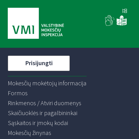
Prisijungti
Mokesčių mokėtojų informacija
Formos
Rinkmenos / Atviri duomenys
Skaičiuoklės ir pagalbininkai
Sąskaitos ir įmokų kodai
Mokesčių žinynas