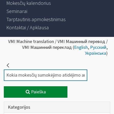
Mokesčių kalendorius
Seminarai
Tarptautinis apmokestinimas
Kontaktai / Apklausa
VMI Machine translation / VMI Машинный перевод /
VMI Машинний переклад (
English
,
Русский
,
Українська
)
Paieška
Kategorijos