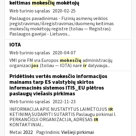
keitimas
mokesčių
mokėtojų
Web turinio sąrašas
2020-02-25
Paslaugos pavadinimas - Fizinių asmenų veiklos
įregistravimas/išregistravimas/duomenų keitimas
mokesčių mokėtojų registre (toliau — Registras).
Paslaugos gavėjai - Lietuvos...
IOTA
Web turinio sąrašas
2020-04-07
VMI prie FM yra Europos
mokesčių
administracijų
organizaci
jos
(toliau — IOTA) narė
ir
dalyvauja...
Pridėtinės vertės mokesčio informacijos
mainams tarp ES valstybių skirtos
informacinės sistemos ITIS_EU plėtros
paslaugų viešasis pirkimas
Web turinio sąrašas
2022-11-23
INFORMACIJA APIE NUSTATYTUS LAIMĖTOJUS
IR
KETINIMĄ SUDARYTI SUTARTIS Paslaugų pirkimai I.
PERKANČIOJI ORGANIZACIJA, ADRESAS
IR
KONTAKTINIAI...
Metai:
2022
Pagrindinis:
Viešieji pirkimai