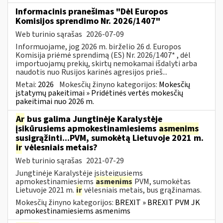
Informacinis pranešimas "Dėl Europos
Komisijos sprendimo Nr. 2026/1407"
Web turinio sąrašas
2026-07-09
Informuojame, jog 2026 m. birželio 26 d. Europos
Komisija priėmė sprendimą (ES) Nr. 2026/1407* , dėl
importuojamų prekių, skirtų nemokamai išdalyti arba
naudotis nuo Rusijos karinės agresijos prieš...
Metai:
2026
Mokesčių žinyno kategorijos:
Mokesčių
įstatymų pakeitimai » Pridėtinės vertės mokesčių
pakeitimai nuo 2026 m.
Ar
bus galima Jungtinėje Karalystėje
įsikūrusiems apmokestinamiesiems
asmenims
susigrąžinti...PVM, sumokėtą Lietuvoje 2021 m.
ir
vėlesniais metais?
Web turinio sąrašas
2021-07-29
Jungtinėje Karalystėje įsisteigusiems
apmokestinamiesiems
asmenims
PVM, sumokėtas
Lietuvoje 2021 m.
ir
vėlesniais metais, bus grąžinamas.
Mokesčių žinyno kategorijos:
BREXIT » BREXIT PVM JK
apmokestinamiesiems asmenims