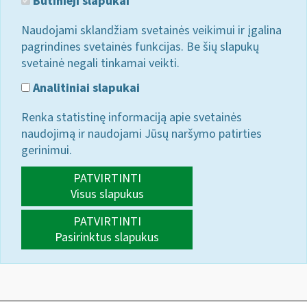
Būtinieji slapukai
Naudojami sklandžiam svetainės veikimui ir įgalina
pagrindines svetainės funkcijas. Be šių slapukų
svetainė negali tinkamai veikti.
Analitiniai slapukai
Renka statistinę informaciją apie svetainės
naudojimą ir naudojami Jūsų naršymo patirties
gerinimui.
PATVIRTINTI
Visus slapukus
PATVIRTINTI
Pasirinktus slapukus