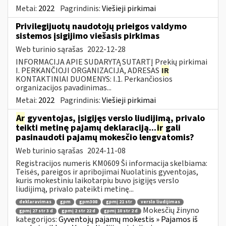
Metai:
2022
Pagrindinis:
Viešieji pirkimai
Privilegijuotų naudotojų prieigos valdymo
sistemos įsigijimo viešasis pirkimas
Web turinio sąrašas
2022-12-28
INFORMACIJA APIE SUDARYTĄ SUTARTĮ Prekių pirkimai
I. PERKANČIOJI ORGANIZACIJA, ADRESAS
IR
KONTAKTINIAI DUOMENYS: I.1. Perkančiosios
organizacijos pavadinimas...
Metai:
2022
Pagrindinis:
Viešieji pirkimai
Ar
gyventojas, įsigijęs verslo liudijimą, privalo
teikti metinę pajamų deklaraciją...
ir
gali
pasinaudoti pajamų mokesčio lengvatomis?
Web turinio sąrašas
2024-11-08
Registracijos numeris KM0609 Ši informacija skelbiama:
Teisės, pareigos ir apribojimai Nuolatinis gyventojas,
kuris mokestiniu laikotarpiu buvo įsigijęs verslo
liudijimą, privalo pateikti metinę...
deklaravimas
gpm
gpm308
gpmį 21 str
verslo liudijimas
Mokesčių žinyno
gpmį 27 str 3 d
gpmį 2 str 22 d
gpmį 10 str 2 d
kategorijos:
Gyventojų pajamų mokestis » Pajamos iš