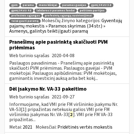
gpm
parama
meno kūrėjai
paramos gavėjas
gpmį 34 str 3 d
gpmį 34 str 4 d
labdaros ir paramos fondai
politinės partijos
profesinės sąjungos
profesinių sąjungų susivienijimai
Mokesčių žinyno kategorijos:
Gyventojų
teisė gauti paramą
pajamų mokestis » Paramos skyrimas (34 str.) »
Asmenys, galintys teikti/gauti paramą
Pranešimų apie pasirinktą skaičiuoti PVM
priėmimas
Web turinio sąrašas
2020-04-08
Paslaugos pavadinimas - Pranešimų apie pasirinktą
skaičiuoti PVM priėmimas. Paslaugos gavėjai - PVM
mokėtojai. Paslaugos apibūdinimas: PVM mokėtojas,
gaminantis investicinį auksą arba bet kokį...
Dėl įsakymo Nr. VA-33 pakeitimo
Web turinio sąrašas
2021-09-27
Informuojame, kad VMI prie FM viršininko įsakymu Nr.
VA-53[1] pripažintas netekusiu galios VMI prie FM
viršininko įsakymas Nr. VA-33[
2
]. VMI prie FM VA-33
pripažintas...
Metai:
2021
Mokesčiai:
Pridėtinės vertės mokestis