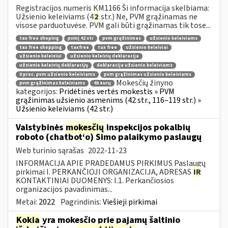
Registracijos numeris KM1166 Ši informacija skelbiama:
Užsienio keleiviams (4
2
str.) Ne, PVM grąžinamas ne
visose parduotuvėse. PVM gali būti grąžinamas tik tose...
tax free shoping
pvmį 42 str
pvm grąžinimas
užsienio keleiviams
tax free shopping
taxfree
tax free
užsienio keleiviai
užsienio keleiviui
užsienio keleivių deklaracija
užsienio keleivių deklaracijų
deklaracija užsienio keleiviams
0 proc. pvm užsienio keleiviams
pvm grąžinimas užsienio keleiviams
Mokesčių žinyno
pvm grąžinimas keleiviams
40 eurų
kategorijos:
Pridėtinės vertės mokestis » PVM
grąžinimas užsienio asmenims (42 str., 116–119 str.) »
Užsienio keleiviams (42 str.)
Valstybinės
mokesčių
inspekcijos pokalbių
roboto (chatbot‘o) Simo palaikymo paslaugų
Web turinio sąrašas
2022-11-23
INFORMACIJA APIE PRADEDAMUS PIRKIMUS Paslaugų
pirkimai I. PERKANČIOJI ORGANIZACIJA, ADRESAS
IR
KONTAKTINIAI DUOMENYS: I.1. Perkančiosios
organizacijos pavadinimas...
Metai:
2022
Pagrindinis:
Viešieji pirkimai
Kokia
yra mokesčio prie pajamų šaltinio