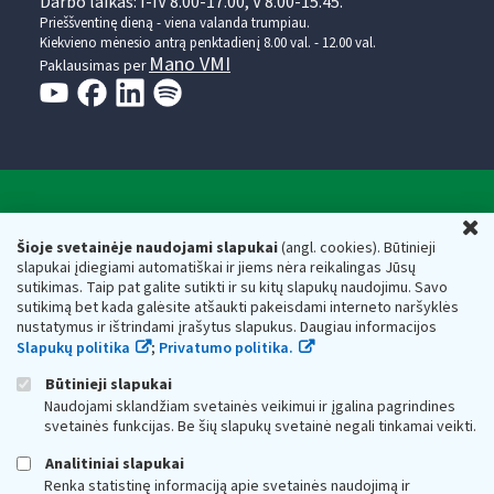
Darbo laikas: I-IV 8.00-17.00, V 8.00-15.45.
Prieššventinę dieną - viena valanda trumpiau.
Kiekvieno mėnesio antrą penktadienį 8.00 val. - 12.00 val.
Mano VMI
Paklausimas per
Valstybinė mokesčių inspekcija prie Lietuvos
U
Respublikos finansų ministerijos
Šioje svetainėje naudojami slapukai
(angl. cookies). Būtinieji
slapukai įdiegiami automatiškai ir jiems nėra reikalingas Jūsų
Biudžetinė įstaiga. Juridinio asmens kodas — 188659752,
sutikimas. Taip pat galite sutikti ir su kitų slapukų naudojimu. Savo
adresas: Vasario 16-osios g. 14, 01107 Vilnius, Lietuva, el.paštas:
sutikimą bet kada galėsite atšaukti pakeisdami interneto naršyklės
vmi@vmi.lt
, E. pristatymo dėžutės adresas 188659752
nustatymus ir ištrindami įrašytus slapukus. Daugiau informacijos
Duomenys apie Valstybinę mokesčių inspekciją prie Lietuvos
Slapukų politika
;
Privatumo politika.
Respublikos finansų ministerijos kaupiami ir saugomi Juridinių
asmenų registre
Būtinieji slapukai
Naudojami sklandžiam svetainės veikimui ir įgalina pagrindines
svetainės funkcijas. Be šių slapukų svetainė negali tinkamai veikti.
Analitiniai slapukai
Renka statistinę informaciją apie svetainės naudojimą ir