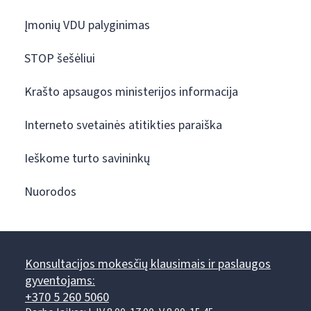
Įmonių VDU palyginimas
STOP šešėliui
Krašto apsaugos ministerijos informacija
Interneto svetainės atitikties paraiška
Ieškome turto savininkų
Nuorodos
Konsultacijos mokesčių klausimais ir paslaugos
gyventojams:
+370 5 260 5060