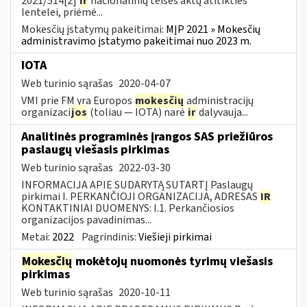
2021/514[2]
ir
nacionalinių teisės aktų atitikties
lentelei, priėmė...
Mokesčių įstatymų pakeitimai:
MĮP 2021 » Mokesčių
administravimo įstatymo pakeitimai nuo 2023 m.
IOTA
Web turinio sąrašas
2020-04-07
VMI prie FM yra Europos
mokesčių
administracijų
organizaci
jos
(toliau — IOTA) narė
ir
dalyvauja...
Analitinės programinės įrangos SAS priežiūros
paslaugų viešasis pirkimas
Web turinio sąrašas
2022-03-30
INFORMACIJA APIE SUDARYTĄ SUTARTĮ Paslaugų
pirkimai I. PERKANČIOJI ORGANIZACIJA, ADRESAS
IR
KONTAKTINIAI DUOMENYS: I.1. Perkančiosios
organizacijos pavadinimas...
Metai:
2022
Pagrindinis:
Viešieji pirkimai
Mokesčių
mokėtojų nuomonės tyrimų viešasis
pirkimas
Web turinio sąrašas
2020-10-11