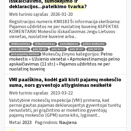
išskaičiavimo,
sumokėjimo
ir
deklaracijos...pateikimo
tvarka
?
Web turinio sąrašas
2026-01-20
Registracijos numeris KM0183 Ši informacija skelbiama:
Pajamos uždirbtos ne per nuolatinę buveinę ASPEKTAS
KOMENTARAI Mokesčio išskaičiavimas Jeigu Lietuvos
vienetas, nuolatinė buveinė arba...
deklaravimas
išskaičiavimas
sumokėjimas
pelno mokestis
prie šaltinio
pmį 50 str
pmį 52 str
pmį 53 str
pmį 54 str
Mokesčių žinyno kategorijos:
Pelno
prie pajamų šaltinio
mokestis » Užsienio vienetai » Apmokestinamojo pelno
apskaičiavimas (11 str.) » Pajamos uždirbtos ne per
nuolatinę buveinę
VMI paaiškina, kodėl gali kisti pajamų mokesčio
suma, nors gyventojo atlyginimas nesikeitė
Web turinio sąrašas
2023-03-22
Valstybinė mokesčių inspekcija (VMI) primena, kad
pernai gautas pajamas deklaruojantys gyventojai turėtų
nenustebti, jei grąžintino ar mokėtino gyventojų
pajamų mokesčio (GPM) suma kito, lyginant...
Metai:
2023
Pagrindinis:
Naujiena