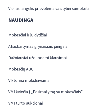
Vienas langelis prievolėms valstybei sumokėti
NAUDINGA
Mokesčiai ir jų dydžiai
Atsiskaitymas grynaisiais pinigais
Dažniausiai užduodami klausimai
Mokesčių ABC
Viktorina moksleiviams
VMI kviečia į „Pasimatymą su mokesčiais“
VMI turto aukcionai