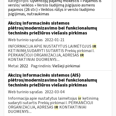
kategorijos:
Gyventojų pajamų mokestis » Pajamos iš
verslo/ veiklos » Verslo liudijimą įsigijusio asmens
pajamos (26 str.) » Veiklos rūšys ir verslo liudijimo
įsigijimas, nutraukimas
Akcizų informacinės sistemos
plėtros/modernizavimo bei funkcionalumų
techninės priežiūros viešasis pirkimas
Web turinio sąrašas
2022-01-21
INFORMACIJA APIE NUSTATYTUS LAIMĖTOJUS
IR
KETINIMĄ SUDARYTI SUTARTIS Prekių pirkimai I.
PERKANČIOJI ORGANIZACIJA, ADRESAS
IR
KONTAKTINIAI DUOMENYS:...
Metai:
2022
Pagrindinis:
Viešieji pirkimai
Akcizų informacinės sistemos (AIS)
plėtros/modernizavimo bei funkcionalumų
techninės priežiūros viešasis pirkimas
Web turinio sąrašas
2022-03-04
Informacija apie nustatytus laimėtojus
ir
ketinimą
sudaryti sutartis Prekių pirkimai I. PERKANČIOJI
ORGANIZACIJA, ADRESAS
IR
KONTAKTINIAI
DUOMENYS:...