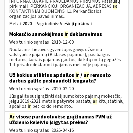
INFORMACIJA APIE PRADEDAMUS PIRKIMUS Paslaugų
pirkimai I. PERKANČIOJI ORGANIZACIJA, ADRESAS
IR
KONTAKTINIAI DUOMENYS: I.1. Perkančiosios
organizacijos pavadinimas...
Metai:
2020
Pagrindinis:
Viešieji pirkimai
Mokesčio sumokėjimas
ir
deklaravimas
Web turinio sąrašas
2018-12-03
Nuolatinis Lietuvos gyventojas gavęs užsienio
valstybėse pajamų (B klasės pajamos), pasibaigus
metams, kuriais pajamos gautos, iki kitų metų gegužės
1 d. privalo: deklaruoti pajamas metinėje pajamų...
Už kokius atliktus apdailos
ir
/
ar
remonto
darbus galite pasinaudoti lengvata?
Web turinio sąrašas
2020-02-20
Jūs galite susigrąžinti dalį sumokėto pajamų mokesčio,
jeigu 2019-2021 metais patyrėte pastatų
ar
kitų statinių
apdailos
ir
bet kokio remonto...
Ar
visose parduotuvėse grąžinamas PVM už
užsienio keleivio įsigytas prekes?
Web turinio sąrašas
2026-04-16