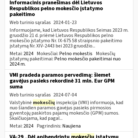
Informacinis pranešimas dėl Lietuvos
Respublikos pelno mokesčio įstatymo
pakeitimo
Web turinio sąrašas
2024-01-23
Informuojame, kad Lietuvos Respublikos Seimas 2023 m.
gruodžio 21 d. priėmė Lietuvos Respublikos pelno
mokesčio įstatymo Nr. IX-675 58 straipsnio pakeitimo
įstatymą Nr. XIV-2443 bei 2023 gruodžio...
Metai:
2024
Mokesčiai:
Pelno mokestis
Mokesčių
įstatymų pakeitimai:
Pelno mokesčio pakeitimai nuo
2024 m.
VMI pradeda paramos pervedimą: šiemet
gavėjus pasieks rekordinė 31 mln. Eur GPM
suma
Web turinio sąrašas
2024-07-04
Valstybinė
mokesčių
inspekcija (VMI) informuoja, kad
nuo šiandien paramos gavėjus pasieks pirmosios
gyventojų paskirtos pajamų mokesčio (GPM) sumos.
Skaičiuojama, kad pagal...
Metai:
2024
Pagrindinis:
Naujiena
VA-29 „Dėl apibendrintų
mokesčių
įstatymų