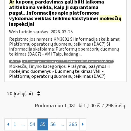
Ar
kuponų pardavimas gali būti laikoma
atitinkama veikla, kaip ji suprantama
pagal...Informacijos apie platformose
vykdomas veiklas teikimo Valstybinei
mokesčių
inspekcijai
Web turinio sąrašas
2026-03-25
Registracijos numeris KM3801 Ši informacija skelbiama:
Platformų operatorių duomenų teikimas (DAC7) Ši
informacija skelbiama: Platformų operatorių duomenų
teikimas (DAC7) - VMI Taip, kadangi...
dac-7
ar kuponų pardavimas gali būti laikoma atitinkama veikla dac-7
Mokesčių žinyno kategorijos:
Prašymai, pažymos ir
mokėjimo duomenys » Duomenų teikimas VMI »
Platformų operatorių duomenų teikimas (DAC7)
20 Įrašų(-ai)
Rodoma nuo 1,081 iki 1,100 iš 7,296 irašų.
1
...
54
55
56
...
365