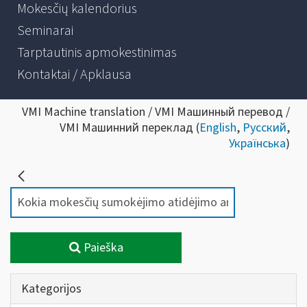
Mokesčių kalendorius
Seminarai
Tarptautinis apmokestinimas
Kontaktai / Apklausa
VMI Machine translation / VMI Машинный перевод /
VMI Машинний переклад (
English
,
Русский
,
Українська
)
Paieška
Kategorijos