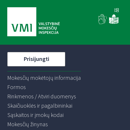
Prisijungti
Mokesčių mokėtojų informacija
Formos
Rinkmenos / Atviri duomenys
Skaičiuoklės ir pagalbininkai
Sąskaitos ir įmokų kodai
Mokesčių žinynas