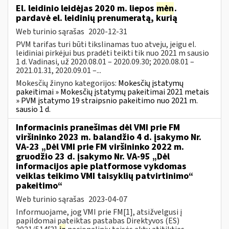
El. leidinio leidėjas 2020 m. liepos
mėn
.
pardavė el. leidinių prenumeratą, kurią
Web turinio sąrašas
2020-12-31
PVM tarifas turi būti tikslinamas tuo atveju, jeigu el.
leidiniai pirkėjui bus pradėti teikti tik nuo 2021 m sausio
1 d. Vadinasi, už 2020.08.01 – 2020.09.30; 2020.08.01 –
2021.01.31, 2020.09.01 –...
Mokesčių žinyno kategorijos:
Mokesčių įstatymų
pakeitimai » Mokesčių įstatymų pakeitimai 2021 metais
» PVM įstatymo 19 straipsnio pakeitimo nuo 2021 m.
sausio 1 d.
Informacinis pranešimas dėl VMI prie FM
viršininko 2023 m. balandžio 4 d. įsakymo Nr.
VA-23 „Dėl VMI prie FM viršininko 2022 m.
gruodžio 23 d. įsakymo Nr. VA-95 „Dėl
informacijos apie platformose vykdomas
veiklas teikimo VMI taisyklių patvirtinimo“
pakeitimo“
Web turinio sąrašas
2023-04-07
Informuojame, jog VMI prie FM[1], atsižvelgusi į
papildomai pateiktas pastabas Direktyvos (ES)