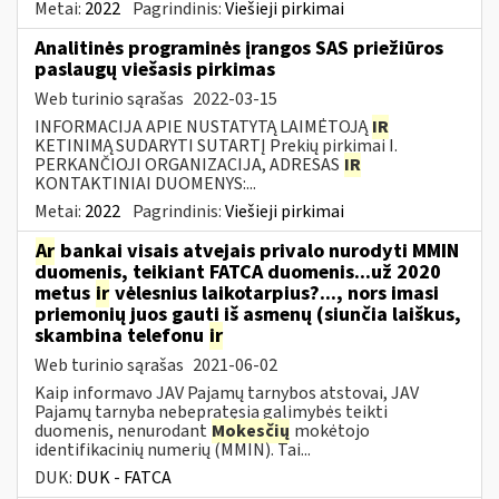
Metai:
2022
Pagrindinis:
Viešieji pirkimai
Analitinės programinės įrangos SAS priežiūros
paslaugų viešasis pirkimas
Web turinio sąrašas
2022-03-15
INFORMACIJA APIE NUSTATYTĄ LAIMĖTOJĄ
IR
KETINIMĄ SUDARYTI SUTARTĮ Prekių pirkimai I.
PERKANČIOJI ORGANIZACIJA, ADRESAS
IR
KONTAKTINIAI DUOMENYS:...
Metai:
2022
Pagrindinis:
Viešieji pirkimai
Ar
bankai visais atvejais privalo nurodyti MMIN
duomenis, teikiant FATCA duomenis...už 2020
metus
ir
vėlesnius laikotarpius?..., nors imasi
priemonių juos gauti iš asmenų (siunčia laiškus,
skambina telefonu
ir
Web turinio sąrašas
2021-06-02
Kaip informavo JAV Pajamų tarnybos atstovai, JAV
Pajamų tarnyba nebepratęsia galimybės teikti
duomenis, nenurodant
Mokesčių
mokėtojo
identifikacinių numerių (MMIN). Tai...
DUK:
DUK - FATCA