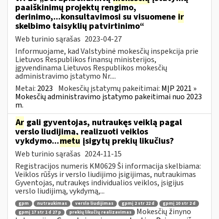
paaiškinimų projektų rengimo,
derinimo,...konsultavimosi su visuomene
ir
skelbimo taisyklių patvirtinimo“
Web turinio sąrašas
2023-04-27
Informuojame, kad Valstybinė mokesčių inspekcija prie
Lietuvos Respublikos finansų ministerijos,
įgyvendinama Lietuvos Respublikos mokesčių
administravimo įstatymo Nr....
Metai:
2023
Mokesčių įstatymų pakeitimai:
MĮP 2021 »
Mokesčių administravimo įstatymo pakeitimai nuo 2023
m.
Ar
gali gyventojas, nutraukęs veiklą pagal
verslo liudijimą, realizuoti veiklos
vykdymo...
metu
įsigytų prekių likučius?
Web turinio sąrašas
2024-11-15
Registracijos numeris KM0629 Ši informacija skelbiama:
Veiklos rūšys ir verslo liudijimo įsigijimas, nutraukimas
Gyventojas, nutraukęs individualios veiklos, įsigijus
verslo liudijimą, vykdymą,...
gpm
nutraukimas
verslo liudijimas
gpmį 2 str 22 d
gpmį 10 str 2 d
Mokesčių žinyno
gpmį 17 str 1 d 27 p
prekių likučių realizavimas