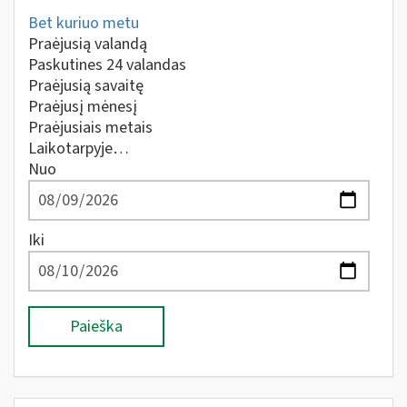
Bet kuriuo metu
Praėjusią valandą
Paskutines 24 valandas
Praėjusią savaitę
Praėjusį mėnesį
Praėjusiais metais
Laikotarpyje…
Nuo
Iki
Paieška