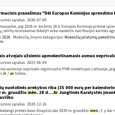
rmacinis pranešimas "Dėl Europos Komisijos sprendimo 
urinio sąrašas
2026-07-09
muojame, jog 2026 m. birželio 26 d. Europos Komisija priėmė spre
ų, skirtų nemokamai išdalyti arba naudotis nuo Rusijos karinės agres
:
2026
Mokesčių žinyno kategorijos:
Mokesčių įstatymų pakeitima
m.
ais atvejais užsienio apmokestinamasis asmuo neprivalo
urinio sąrašas
2021-06-04
nio asmenys neprivalo registruotis PVM mokėtojais Lietuvoje, jeigu 
es
ir
/
ar
teikia...
ių nuotolinės prekybos riba (35 000 eurų per kalendori
 m. gruodžio
mėn
. 28 d....
Ar
Jungtinės Karalystės įmonė
tuvišku
urinio sąrašas
2020-12-16
 kadangi prekės buvo išsiųstos dar 2020 m. gruodžio
mėn
., t. y. d