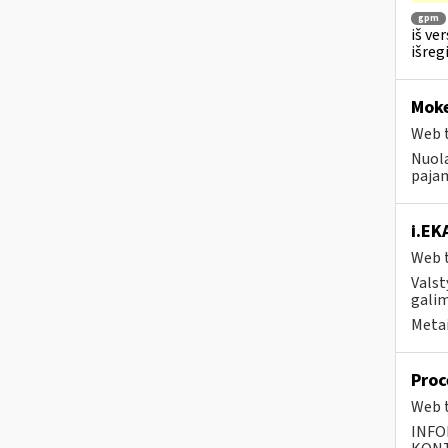
gpm
iš ve
išreg
Moke
Web t
Nuola
pajam
i.EK
Web t
Valst
galim
Metai
Proc
Web t
INFO