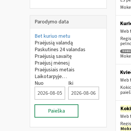
ES pe
Mokes
Parodymo data
Kuri
Web t
Bet kuriuo metu
Regis
Praėjusią valandą
pelno
Paskutines 24 valandas
fr0430
Praėjusią savaitę
Mokes
Praėjusį mėnesį
Praėjusiais metais
Kvie
Laikotarpyje…
Web t
Nuo
Iki
Kokio
paiešk
Kok
Paieška
Web t
Regis
Moke