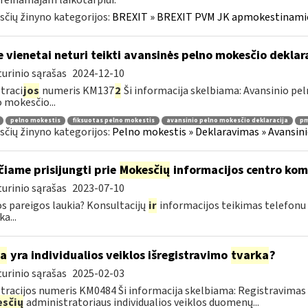
reinamajam laikotarpiui.
čių žinyno kategorijos:
BREXIT » BREXIT PVM JK apmokestinam
e vienetai neturi teikti avansinės pelno mokesčio dekla
urinio sąrašas
2024-12-10
traci
jos
numeris KM137
2
Ši informacija skelbiama: Avansinio pe
 mokesčio...
pelno mokestis
fiksuotas pelno mokestis
avansinio pelno mokesčio deklaracija
pmį
čių žinyno kategorijos:
Pelno mokestis » Deklaravimas » Avansini
čiame prisijungti prie
Mokesčių
informacijos centro ko
urinio sąrašas
2023-07-10
s pareigos laukia? Konsultacijų
ir
informacijos teikimas telefonu
a...
ia
yra individualios veiklos išregistravimo
tvarka
?
urinio sąrašas
2025-02-03
tracijos numeris KM0484 Ši informacija skelbiama: Registravimas
sčių
administratoriaus individualios veiklos duomenų...