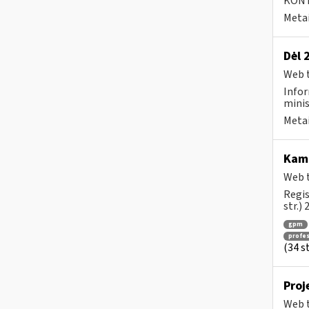
KONTA
Metai
Dėl 
Web t
Infor
minis
Metai
Ka
Web t
Regis
str.)
gpm
profes
(34 s
Proj
Web t