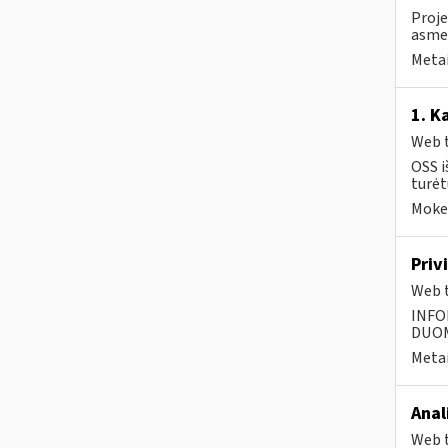
Proje
asmen
Metai
1. K
Web t
OSS i
turėt
Mokes
Priv
Web t
INFO
DUOME
Metai
Anal
Web t