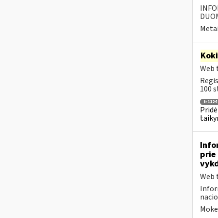
INFO
DUOME
Metai
Kok
Web t
Regis
100 s
fr1124
Pridė
taiky
Info
prie
vykd
Web t
Infor
nacio
Mokes