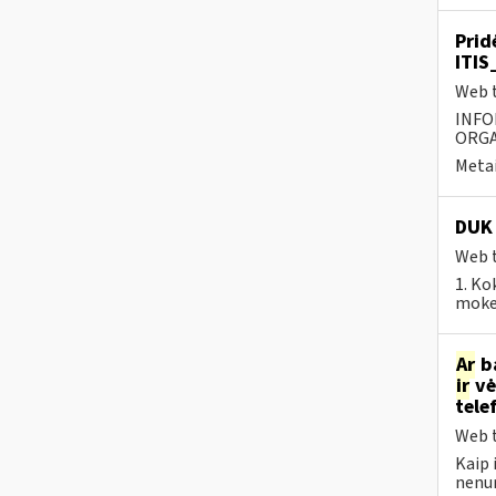
Prid
ITIS
Web t
INFO
ORGA
Metai
DUK 
Web t
1. Ko
mokes
Ar
ba
ir
vė
tele
Web t
Kaip 
nenu