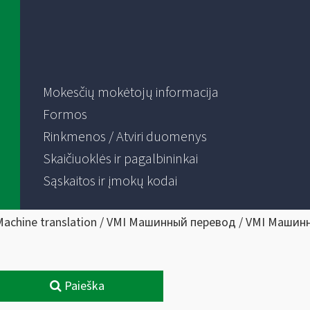
Mokesčių mokėtojų informacija
Formos
Rinkmenos / Atviri duomenys
Skaičiuoklės ir pagalbininkai
Sąskaitos ir įmokų kodai
Machine translation / VMI Машинный перевод / VMI Машин
Paieška