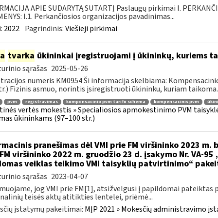
RMACIJA APIE SUDARYTĄ SUTARTĮ Paslaugų pirkimai I. PERKANČ
NYS: I.1. Perkančiosios organizacijos pavadinimas...
:
2022
Pagrindinis:
Viešieji pirkimai
ia
tvarka
ūkininkai įregistruojami į ūkininkų, kuriems
urinio sąrašas
2025-05-26
tracijos numeris KM0954 Ši informacija skelbiama: Kompensacini
tr.) Fizinis asmuo, norintis įsiregistruoti ūkininku, kuriam taikoma..
pvm
registravimas
kompensacinio pvm tarifo schema
kompensacinis pvm
ūkin
tinės vertės mokestis » Specialiosios apmokestinimo PVM taisyk
mas ūkininkams (97–100 str.)
rmacinis pranešimas dėl VMI prie FM viršininko 2023 m. b
 FM viršininko 2022 m. gruodžio 23 d. įsakymo Nr. VA-95
omas veiklas teikimo VMI taisyklių patvirtinimo“ pake
urinio sąrašas
2023-04-07
muojame, jog VMI prie FM[1], atsižvelgusi į papildomai pateiktas 
nalinių teisės aktų atitikties lentelei, priėmė...
čių įstatymų pakeitimai:
MĮP 2021 » Mokesčių administravimo įs