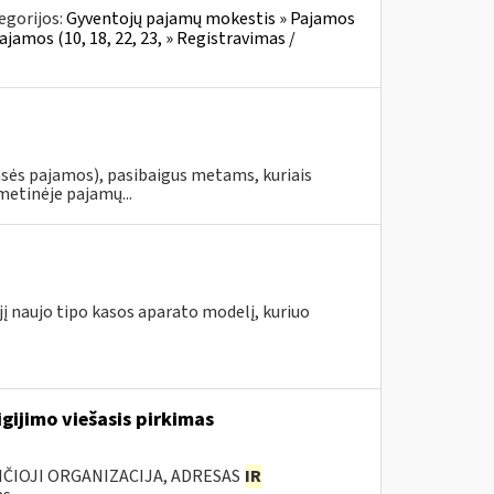
egorijos:
Gyventojų pajamų mokestis » Pajamos
ajamos (10, 18, 22, 23, » Registravimas /
asės pajamos), pasibaigus metams, kuriais
metinėje pajamų...
jį naujo tipo kasos aparato modelį, kuriuo
gijimo viešasis pirkimas
ANČIOJI ORGANIZACIJA, ADRESAS
IR