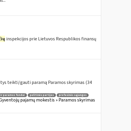
...
ių
inspekcijos prie Lietuvos Respublikos finansų
ntys teikti/gauti paramą Paramos skyrimas (34
 ir paramos fondai
politinės partijos
profesinės sąjungos
Gyventojų pajamų mokestis » Paramos skyrimas