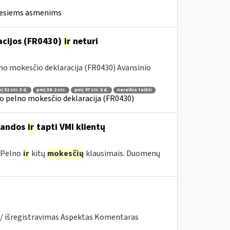
iesiems asmenims
racijos (FR0430)
ir
neturi
lno mokesčio deklaracija (FR0430) Avansinio
 51 str. 3 d.
pmį 38-2 str.
pmį 47 str. 5 d.
nereikia teikti
o pelno mokesčio deklaracija (FR0430)
mandos
ir
tapti VMI klientų
 Pelno
ir
kitų
mokesčių
klausimais. Duomenų
 / išregistravimas Aspektas Komentaras