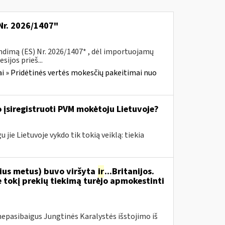
Nr. 2026/1407"
ndimą (ES) Nr. 2026/1407* , dėl importuojamų
ijos prieš...
i » Pridėtinės vertės mokesčių pakeitimai nuo
 įsiregistruoti PVM mokėtoju Lietuvoje?
jie Lietuvoje vykdo tik tokią veiklą: tiekia
nius metus) buvo viršyta
ir
...Britanijos.
 tokį prekių tiekimą turėjo apmokestinti
ar nepasibaigus Jungtinės Karalystės išstojimo iš