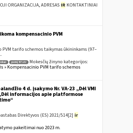
IOJI ORGANIZACIJA, ADRESAS
IR
KONTAKTINIAI
 taikoma kompensacinio PVM
o PVM tarifo schemos taikymas ūkininkams (97–
.
Mokesčių žinyno kategorijos:
inkai
pvmį 97 str
lės » Kompensacinio PVM tarifo schemos
alandžio 4 d. įsakymo Nr. VA-23 „Dėl VMI
 „Dėl informacijos apie platformose
itimo“
pastabas Direktyvos (ES) 2021/514[2]
ir
tatymo pakeitimai nuo 2023 m.