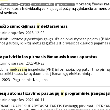
Mokesčių žinyno kat
nutraukimas
reg812
individuali veikla
gpmį 35 str 2 d
rslo/ veiklos » Individualią veiklą pagal pažymą vykdančio asmens p
istravimas
sčio sumokėjimas
ir
deklaravimas
urinio sąrašas
2018-12-03
tinis Lietuvos gyventojas gavęs užsienio valstybėse pajamų (B kl
os gautos, iki kitų metų gegužės 1 d. privalo: deklaruoti pajamas 
A: patvirtintas pirmasis išmanusis kasos aparatas
urinio sąrašas
2023-03-23
ybinė
mokesčių
inspekcija (VMI) informuoja, jog patvirtino pirmą
a teikti kasos kvitų duomenis į Išmaniųjų elektroninių...
:
2023
Pagrindinis:
Naujiena
esų automatizavimo paslaugų
ir
programinės įrangos įsi
urinio sąrašas
2021-06-11
RMACIJA APIE SUDARYTAS SUTARTIS Paslaugų pirkimai I. PERK