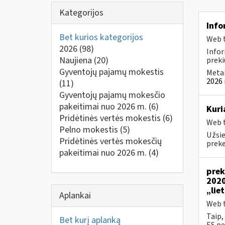
Kategorijos
Info
Bet kurios kategorijos
Web t
2026
(98)
Infor
Naujiena
(20)
preki
Gyventojų pajamų mokestis
Metai
2026 
(11)
Gyventojų pajamų mokesčio
pakeitimai nuo 2026 m.
(6)
Kuri
Pridėtinės vertės mokestis
(6)
Web t
Pelno mokestis
(5)
Užsie
Pridėtinės vertės mokesčių
prek
pakeitimai nuo 2026 m.
(4)
prek
2020
„lie
Aplankai
Web t
Taip,
Bet kurį aplanką