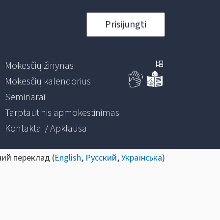
Prisijungti
Mokesčių žinynas
Mokesčių kalendorius
Seminarai
Tarptautinis apmokestinimas
Kontaktai / Apklausa
ний переклад (
English
,
Русский
,
Українська
)