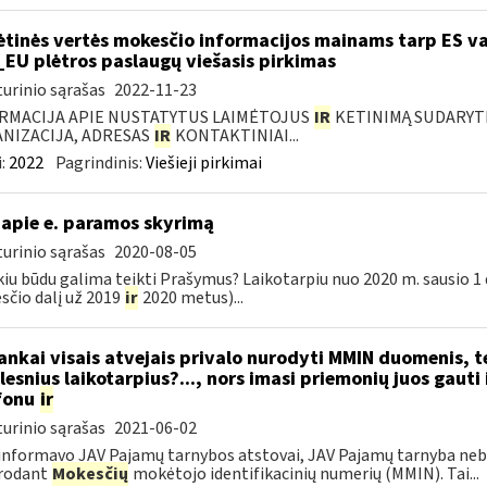
ėtinės vertės mokesčio informacijos mainams tarp ES va
_EU plėtros paslaugų viešasis pirkimas
urinio sąrašas
2022-11-23
RMACIJA APIE NUSTATYTUS LAIMĖTOJUS
IR
KETINIMĄ SUDARYTI 
NIZACIJA, ADRESAS
IR
KONTAKTINIAI...
:
2022
Pagrindinis:
Viešieji pirkimai
apie e. paramos skyrimą
urinio sąrašas
2020-08-05
kiu būdu galima teikti Prašymus? Laikotarpiu nuo 2020 m. sausio 1 d.
čio dalį už 2019
ir
2020 metus)...
nkai visais atvejais privalo nurodyti MMIN duomenis, 
lesnius laikotarpius?..., nors imasi priemonių juos gauti
fonu
ir
urinio sąrašas
2021-06-02
informavo JAV Pajamų tarnybos atstovai, JAV Pajamų tarnyba neb
rodant
Mokesčių
mokėtojo identifikacinių numerių (MMIN). Tai...