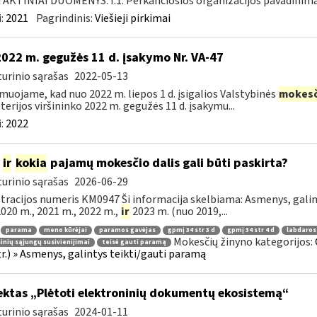
KTINIAI DUOMENYS: I.1. Perkančiosios organizacijos pavadinimas
:
2021
Pagrindinis:
Viešieji pirkimai
2022 m. gegužės 11 d. įsakymo Nr. VA-47
urinio sąrašas
2022-05-13
muojame, kad nuo 2022 m. liepos 1 d. įsigalios Valstybinės
mokesč
terijos viršininko 2022 m. gegužės 11 d. įsakymu...
:
2022
m
ir
kokia
pajamų mokesčio dalis gali būti paskirta?
urinio sąrašas
2026-06-29
tracijos numeris KM0947 Ši informacija skelbiama: Asmenys, gali
 2020 m., 2021 m., 2022 m.,
ir
2023 m. (nuo 2019,...
parama
meno kūrėjai
paramos gavėjas
gpmį 34 str 3 d
gpmį 34 str 4 d
labdaros
Mokesčių žinyno kategorijos:
inių sąjungų susivienijimai
teisė gauti paramą
tr.) » Asmenys, galintys teikti/gauti paramą
ektas „Plėtoti elektroninių dokumentų ekosistemą“
urinio sąrašas
2024-01-11