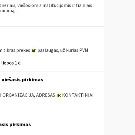
neriais, viešosiomis institucijomis ir fiziniais
inimą,...
m tikras prekes
ar
paslaugas, už kurias PVM
liepos 1 d.
 viešasis pirkimas
JI ORGANIZACIJA, ADRESAS
IR
KONTAKTINIAI
asis pirkimas