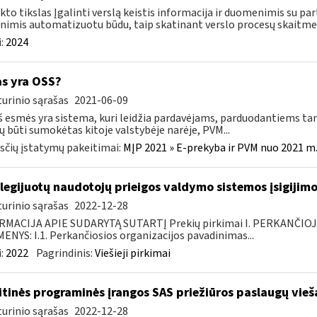
kto tikslas Įgalinti verslą keistis informacija ir duomenimis su part
imis automatizuotu būdu, taip skatinant verslo procesų skaitmen
:
2024
as yra OSS?
urinio sąrašas
2021-06-09
š esmės yra sistema, kuri leidžia pardavėjams, parduodantiems ta
ų būti sumokėtas kitoje valstybėje narėje, PVM...
čių įstatymų pakeitimai:
MĮP 2021 » E-prekyba ir PVM nuo 2021 m. 
ilegijuotų naudotojų prieigos valdymo sistemos įsigijimo
urinio sąrašas
2022-12-28
RMACIJA APIE SUDARYTĄ SUTARTĮ Prekių pirkimai I. PERKANČIO
NYS: I.1. Perkančiosios organizacijos pavadinimas...
:
2022
Pagrindinis:
Viešieji pirkimai
itinės programinės įrangos SAS priežiūros paslaugų vieš
urinio sąrašas
2022-12-28