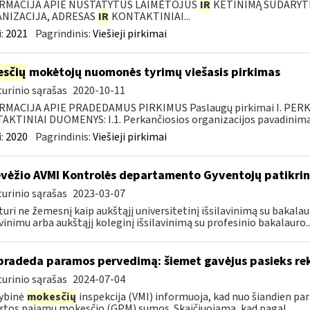
RMACIJA APIE NUSTATYTUS LAIMĖTOJUS
IR
KETINIMĄ SUDARYTI 
NIZACIJA, ADRESAS
IR
KONTAKTINIAI...
:
2021
Pagrindinis:
Viešieji pirkimai
sčių
mokėtojų nuomonės tyrimų viešasis pirkimas
urinio sąrašas
2020-10-11
RMACIJA APIE PRADEDAMUS PIRKIMUS Paslaugų pirkimai I. PER
KTINIAI DUOMENYS: I.1. Perkančiosios organizacijos pavadinimas
:
2020
Pagrindinis:
Viešieji pirkimai
vėžio AVMI Kontrolės departamento Gyventojų patikrin
urinio sąrašas
2023-03-07
• turi ne žemesnį kaip aukštąjį universitetinį išsilavinimą su bakalau
avinimu arba aukštąjį koleginį išsilavinimą su profesinio bakalauro..
pradeda paramos pervedimą: šiemet gavėjus pasieks re
urinio sąrašas
2024-07-04
ybinė
mokesčių
inspekcija (VMI) informuoja, kad nuo šiandien pa
rtos pajamų mokesčio (GPM) sumos. Skaičiuojama, kad pagal...