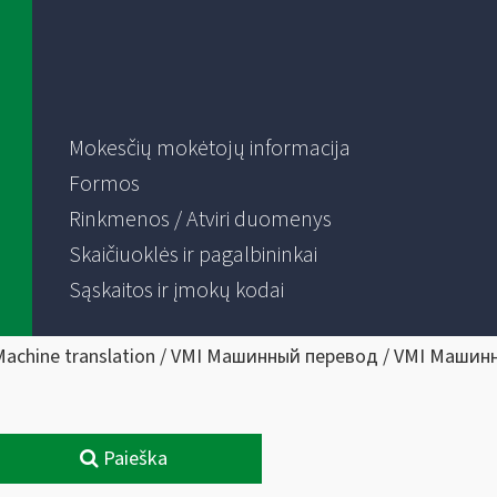
Mokesčių mokėtojų informacija
Formos
Rinkmenos / Atviri duomenys
Skaičiuoklės ir pagalbininkai
Sąskaitos ir įmokų kodai
Machine translation / VMI Машинный перевод / VMI Машин
Paieška