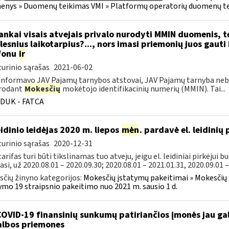
nys » Duomenų teikimas VMI » Platformų operatorių duomenų t
nkai visais atvejais privalo nurodyti MMIN duomenis, 
lesnius laikotarpius?..., nors imasi priemonių juos gauti
fonu
ir
urinio sąrašas
2021-06-02
informavo JAV Pajamų tarnybos atstovai, JAV Pajamų tarnyba neb
rodant
Mokesčių
mokėtojo identifikacinių numerių (MMIN). Tai...
DUK - FATCA
leidinio leidėjas 2020 m. liepos
mėn
. pardavė el. leidinių
urinio sąrašas
2020-12-31
arifas turi būti tikslinamas tuo atveju, jeigu el. leidiniai pirkėjui b
asi, už 2020.08.01 – 2020.09.30; 2020.08.01 – 2021.01.31, 2020.09.01 –.
čių žinyno kategorijos:
Mokesčių įstatymų pakeitimai » Mokesčių
ymo 19 straipsnio pakeitimo nuo 2021 m. sausio 1 d.
COVID-19 finansinių sunkumų patiriančios įmonės jau gal
lbos priemones