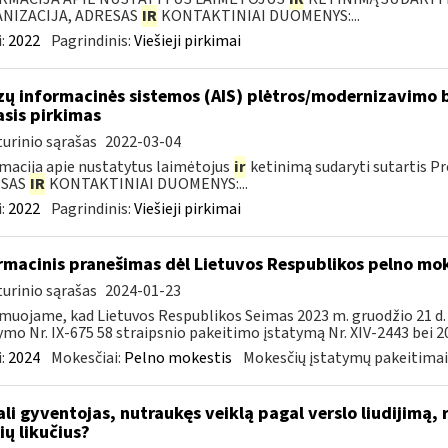
NIZACIJA, ADRESAS
IR
KONTAKTINIAI DUOMENYS:...
:
2022
Pagrindinis:
Viešieji pirkimai
zų informacinės sistemos (AIS) plėtros/modernizavimo b
asis pirkimas
urinio sąrašas
2022-03-04
macija apie nustatytus laimėtojus
ir
ketinimą sudaryti sutartis P
ESAS
IR
KONTAKTINIAI DUOMENYS:...
:
2022
Pagrindinis:
Viešieji pirkimai
rmacinis pranešimas dėl Lietuvos Respublikos pelno mo
urinio sąrašas
2024-01-23
muojame, kad Lietuvos Respublikos Seimas 2023 m. gruodžio 21 d
ymo Nr. IX-675 58 straipsnio pakeitimo įstatymą Nr. XIV-2443 bei 20
:
2024
Mokesčiai:
Pelno mokestis
Mokesčių įstatymų pakeitimai
li gyventojas, nutraukęs veiklą pagal verslo liudijimą, 
ių likučius?