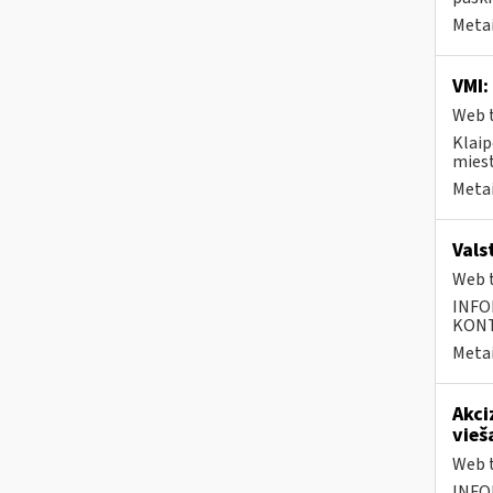
Metai
VMI:
Web t
Klaip
miest
Metai
Vals
Web t
INFO
KONTA
Metai
Akci
vieš
Web t
INFO