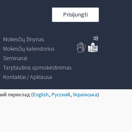
Prisijungti
Mokesčių žinynas
Mokesčių kalendorius
Seminarai
Tarptautinis apmokestinimas
Kontaktai / Apklausa
ний переклад (
English
,
Русский
,
Українська
)