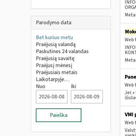
INFO
ORGA
Metai
Parodymo data
Moke
Bet kuriuo metu
Web t
Praėjusią valandą
INFO
Paskutines 24 valandas
KONTA
Praėjusią savaitę
Metai
Praėjusį mėnesį
Praėjusiais metais
Pane
Laikotarpyje…
Web t
Nuo
Iki
Jei: 
išsil
VMI 
Paieška
Web t
Valst
paski