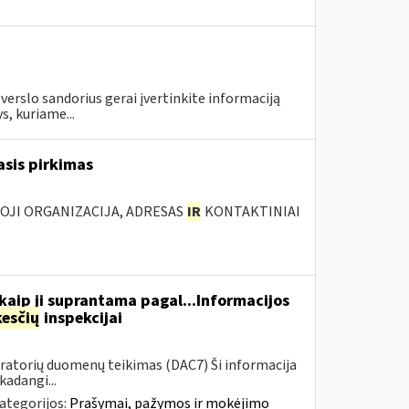
erslo sandorius gerai įvertinkite informaciją
s, kuriame...
asis pirkimas
IOJI ORGANIZACIJA, ADRESAS
IR
KONTAKTINIAI
aip ji suprantama pagal...Informacijos
esčių
inspekcijai
ratorių duomenų teikimas (DAC7) Ši informacija
adangi...
ategorijos:
Prašymai, pažymos ir mokėjimo