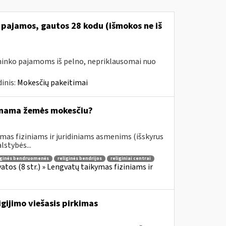
 pajamos, gautos 28 kodu (išmokos ne iš
avininko pajamoms iš pelno, nepriklausomai nuo
inis:
Mokesčių pakeitimai
inama žemės mokesčiu?
mas fiziniams ir juridiniams asmenims (išskyrus
stybės...
iginės bendruomenės
religinės bendrijos
religiniai centrai
os (8 str.) » Lengvatų taikymas fiziniams ir
gijimo viešasis pirkimas