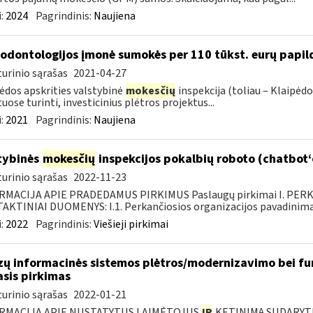
:
2024
Pagrindinis:
Naujiena
 odontologijos įmonė sumokės per 110 tūkst. eurų pap
urinio sąrašas
2021-04-27
ėdos apskrities valstybinė
mokesčių
inspekcija (toliau – Klaipėdo
uose turinti, investicinius plėtros projektus...
:
2021
Pagrindinis:
Naujiena
tybinės
mokesčių
inspekcijos pokalbių roboto (chatbot
urinio sąrašas
2022-11-23
RMACIJA APIE PRADEDAMUS PIRKIMUS Paslaugų pirkimai I. PER
KTINIAI DUOMENYS: I.1. Perkančiosios organizacijos pavadinimas
:
2022
Pagrindinis:
Viešieji pirkimai
zų informacinės sistemos plėtros/modernizavimo bei fu
asis pirkimas
urinio sąrašas
2022-01-21
RMACIJA APIE NUSTATYTUS LAIMĖTOJUS
IR
KETINIMĄ SUDARYTI 