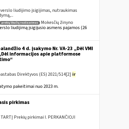
verslo liudijimo įsigijimas, nutraukimas
dymą,...
Mokesčių žinyno
prekių likučių realizavimas
erslo liudijimą įsigijusio asmens pajamos (26
alandžio 4 d. įsakymo Nr. VA-23 „Dėl VMI
 „Dėl informacijos apie platformose
itimo“
pastabas Direktyvos (ES) 2021/514[2]
ir
tatymo pakeitimai nuo 2023 m.
asis pirkimas
ARTĮ Prekių pirkimai I. PERKANČIOJI