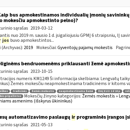
Kaip bus apmokestinamos individualių įmonių savininkų
o mokesčiu apmokestinto pelno)?
urinio sąrašas
2019-03-12
ntis nuo 2019 m. sausio 1 d. įsigaliojusiu GPMĮ 6 straipsniu, IĮ s
r
jos
buvo apmokestintos...
 (Archyvas):
2019
Mokesčiai:
Gyventojų pajamų mokestis
Pagrind
liginėms bendruomenėms priklausanti žemė apmokest
urinio sąrašas
2023-10-15
tracijos numeris KM1249 Ši informacija skelbiama: Lengvatų taiky
nkus) Žemės mokesčiu neapmokestinama tradicinėms ir kitoms val
kiškos
tradicinės
žemės mokestis
neapmokestinama žemė
žmį 8 str 2 d 10 p
rel
Mokesčių žinyno kategorijos:
Žemės mokestis » Lengvat
bės pripažintos
iniams asmenims (išskyrus ūkininkus)
esų automatizavimo paslaugų
ir
programinės įrangos įsi
urinio sąrašas
2021-05-13