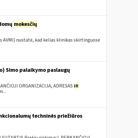
ildomų
mokesčių
s AVMI) nustatė, kad kelias klinikas skirtinguose
‘o) Simo palaikymo paslaugų
KANČIOJI ORGANIZACIJA, ADRESAS
IR
...
nkcionalumų techninės priežiūros
SUTARTIS Prekių pirkimai I. PERKANČIOJI