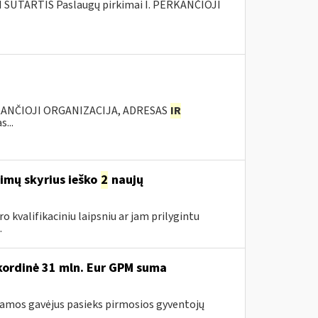
SUTARTIS Paslaugų pirkimai I. PERKANČIOJI
KANČIOJI ORGANIZACIJA, ADRESAS
IR
...
imų skyrius ieško
2
naujų
ro kvalifikaciniu laipsniu ar jam prilygintu
.
kordinė 31 mln. Eur GPM suma
ramos gavėjus pasieks pirmosios gyventojų