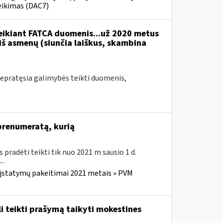
eikimas (DAC7)
teikiant FATCA duomenis...už 2020 metus
 iš asmenų (siunčia laiškus, skambina
epratęsia galimybės teikti duomenis,
 prenumeratą, kurią
us pradėti teikti tik nuo 2021 m sausio 1 d.
..
 įstatymų pakeitimai 2021 metais » PVM
i teikti prašymą taikyti mokestines