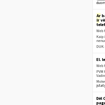
duome
Ar
ba
ir
vė
tele
Web t
Kaip 
nenu
DUK:
El. 
Web t
PVM t
Vadin
Mokes
įstat
Dėl 
paga