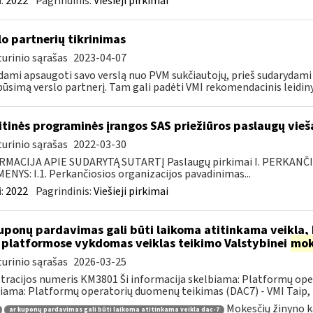
:
2022
Pagrindinis:
Viešieji pirkimai
lo partnerių tikrinimas
urinio sąrašas
2023-04-07
ami apsaugoti savo verslą nuo PVM sukčiautojų, prieš sudarydami v
būsimą verslo partnerį. Tam gali padėti VMI rekomendacinis leidiny
itinės programinės įrangos SAS priežiūros paslaugų vieš
urinio sąrašas
2022-03-30
RMACIJA APIE SUDARYTĄ SUTARTĮ Paslaugų pirkimai I. PERKANČ
NYS: I.1. Perkančiosios organizacijos pavadinimas...
:
2022
Pagrindinis:
Viešieji pirkimai
ponų pardavimas gali būti laikoma atitinkama veikla, k
 platformose vykdomas veiklas teikimo Valstybinei
mok
urinio sąrašas
2026-03-25
tracijos numeris KM3801 Ši informacija skelbiama: Platformų ope
iama: Platformų operatorių duomenų teikimas (DAC7) - VMI Taip, k
Mokesčių žinyno k
ar kuponų pardavimas gali būti laikoma atitinkama veikla dac-7