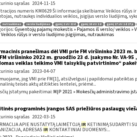
urinio sąrašas
2024-11-15
tracijos numeris KM0629 Ši informacija skelbiama: Veiklos rūšys ir 
tojas, nutraukęs individualios veiklos, įsigijus verslo liudijimą, vyk
nutraukimas
verslo liudijimas
gpmį 2 str 22 d
gpmį 10 str 2 d
gpmį 17 str 1 d 27 p
orijos:
Gyventojų pajamų mokestis » Pajamos iš verslo/ veiklos » V
 » Veiklos rūšys ir verslo liudijimo įsigijimas, nutraukimas
rmacinis pranešimas dėl VMI prie FM viršininko 2023 m. b
 FM viršininko 2022 m. gruodžio 23 d. įsakymo Nr. VA-95
omas veiklas teikimo VMI taisyklių patvirtinimo“ pake
urinio sąrašas
2023-04-07
muojame, jog VMI prie FM[1], atsižvelgusi į papildomai pateiktas 
nalinių teisės aktų atitikties lentelei, priėmė...
čių įstatymų pakeitimai:
MĮP 2021 » Mokesčių administravimo įs
itinės programinės įrangos SAS priežiūros paslaugų vieš
urinio sąrašas
2022-03-15
RMACIJA APIE NUSTATYTĄ LAIMĖTOJĄ
IR
KETINIMĄ SUDARYTI SUT
NIZACIJA, ADRESAS
IR
KONTAKTINIAI DUOMENYS:...