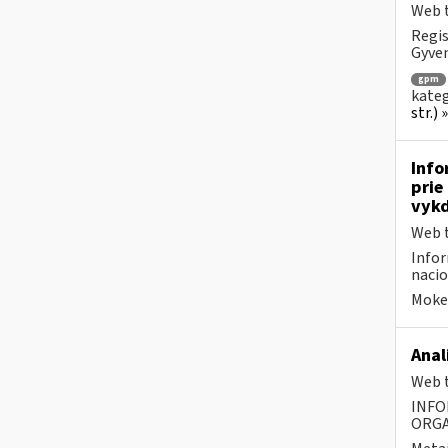
Web t
Regis
Gyven
gpm
kateg
str.)
Info
prie
vykd
Web t
Infor
nacio
Mokes
Anal
Web t
INFO
ORGA