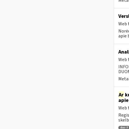
Metai
Vers
Web t
Norėd
apie 
Anal
Web t
INFO
DUOME
Metai
Ar
ku
apie
Web t
Regis
skelb
dac-7