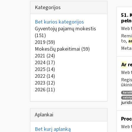
Kategorijos
51. 
peln
Bet kurios kategorijos
Gyventojų pajamų mokestis
Web t
(151)
Remia
to,
a
2019
(59)
Metai
Mokesčių pakeitimai
(59)
2021
(24)
2024
(17)
Ar
re
2025
(14)
Web t
2022
(14)
Regis
2023
(12)
ūkini
2026
(11)
katali
valsty
jurid
Aplankai
Proc
Web t
Bet kurį aplanką