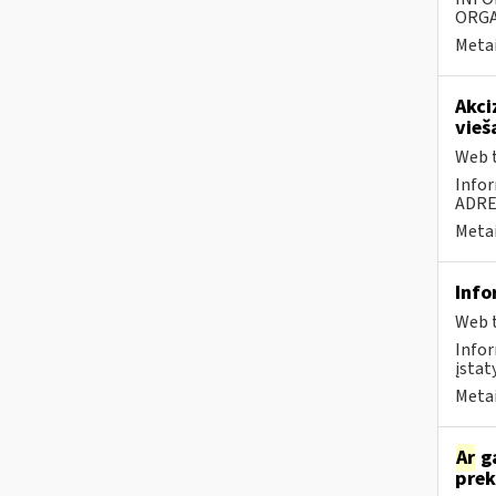
ORGA
Metai
Akci
vieš
Web t
Infor
ADR
Metai
Info
Web t
Infor
įstat
Metai
Ar
ga
prek