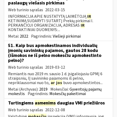
paslaugų viešasis pirkimas
Web turinio sąrašas
2022-03-15
INFORMACIJA APIE NUSTATYTĄ LAIMĖTOJĄ
IR
KETINIMĄ SUDARYTI SUTARTĮ Prekių pirkimai I.
PERKANČIOJI ORGANIZACIJA, ADRESAS
IR
KONTAKTINIAI DUOMENYS:...
Metai:
2022
Pagrindinis:
Viešieji pirkimai
51. Kaip bus apmokestinamos individualių
įmonių savininkų pajamos, gautos 28 kodu
(išmokos ne iš pelno mokesčiu apmokestinto
pelno)?
Web turinio sąrašas
2019-03-12
Remiantis nuo 2019 m. sausio 1 d. įsigaliojusiu GPMĮ 6
straipsniu, IĮ savininko pajamoms iš pelno,
nepriklausomai nuo to,
ar
jos
buvo apmokestintos...
Metai (Archyvas):
2019
Mokesčiai:
Gyventojų pajamų
mokestis
Pagrindinis:
Mokesčių pakeitimai
Turtingiems
asmenims
daugiau VMI priežiūros
Web turinio sąrašas
2022-12-08
Valstybinė
mokesčių
inspekcija (VMI) informuoja, jog