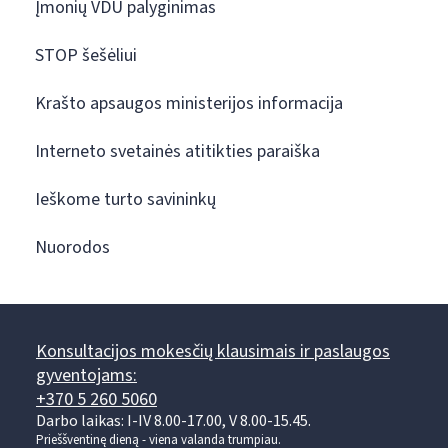
Įmonių VDU palyginimas
STOP šešėliui
Krašto apsaugos ministerijos informacija
Interneto svetainės atitikties paraiška
Ieškome turto savininkų
Nuorodos
Konsultacijos mokesčių klausimais ir paslaugos
gyventojams:
+370 5 260 5060
Darbo laikas: I-IV 8.00-17.00, V 8.00-15.45.
Prieššventinę dieną - viena valanda trumpiau.