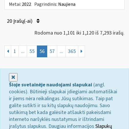
Metai:
2022
Pagrindinis:
Naujiena
20 Įrašų(-ai)
Rodoma nuo 1,101 iki 1,120 iš 7,293 irašų.
1
...
55
56
57
...
365
Uždaryti
Šioje svetainėje naudojami slapukai
(angl.
cookies). Būtinieji slapukai įdiegiami automatiškai
ir jiems nėra reikalingas Jūsų sutikimas. Taip pat
galite sutikti ir su kitų slapukų naudojimu. Savo
sutikimą bet kada galėsite atšaukti pakeisdami
interneto naršyklės nustatymus ir ištrindami
įrašytus slapukus. Daugiau informacijos
Slapukų