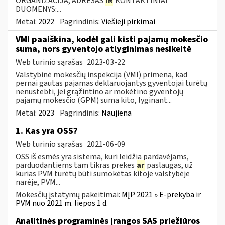
ORGANIZACIJA, ADRESAS
IR
KONTAKTINIAI
DUOMENYS:...
Metai:
2022
Pagrindinis:
Viešieji pirkimai
VMI paaiškina, kodėl gali kisti pajamų mokesčio
suma, nors gyventojo atlyginimas nesikeitė
Web turinio sąrašas
2023-03-22
Valstybinė mokesčių inspekcija (VMI) primena, kad
pernai gautas pajamas deklaruojantys gyventojai turėtų
nenustebti, jei grąžintino ar mokėtino gyventojų
pajamų mokesčio (GPM) suma kito, lyginant...
Metai:
2023
Pagrindinis:
Naujiena
1. Kas yra OSS?
Web turinio sąrašas
2021-06-09
OSS iš esmės yra sistema, kuri leidžia pardavėjams,
parduodantiems tam tikras prekes
ar
paslaugas, už
kurias PVM turėtų būti sumokėtas kitoje valstybėje
narėje, PVM...
Mokesčių įstatymų pakeitimai:
MĮP 2021 » E-prekyba ir
PVM nuo 2021 m. liepos 1 d.
Analitinės programinės įrangos SAS priežiūros