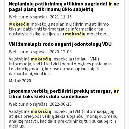
Neplaninių patikrinimų atlikimo pagrindai
ir
ne
pagal planą tikrinamų ūkio subjektų
Web turinio sąrašas
2021-11-15
Mokesčių
mokėtojų neplaninių tikrinimų atlikimo
tikslai: patikrinti turimą/gautą informaciją arba
nustatytą riziką, susijusią su
mokesčių
mokėtojo...
VMI žemėlapis rodo augantį odontologų VDU
Web turinio sąrašas
2020-12-03
Valstybinė
mokesčių
inspekcija (toliau – VMI)
informuoja, kad III ketvirtį odontologines paslaugas
teikiančių įmonių, kuriose dirba daugiau kaip 3
darbuotojai, vidutinis...
Metai:
2020
Įmonėms vertėtų peržiūrėti prekių atsargas,
ar
tikrai toks kiekis dūla sandėliuose
Web turinio sąrašas
2022-06-16
Valstybinė
mokesčių
inspekcija (VMI) informuoja, jog
atlikus prekybos veiklą deklaruojančių įmonių duomenų
analizę matyti, kad dalis prekybininkų turi sukaupę itin
didelius...