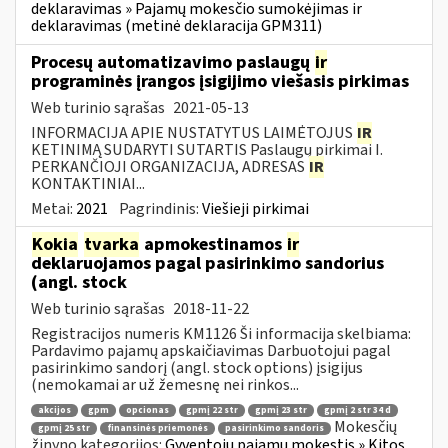
deklaravimas » Pajamų mokesčio sumokėjimas ir
deklaravimas (metinė deklaracija GPM311)
Procesų automatizavimo paslaugų
ir
programinės įrangos įsigijimo viešasis pirkimas
Web turinio sąrašas
2021-05-13
INFORMACIJA APIE NUSTATYTUS LAIMĖTOJUS
IR
KETINIMĄ SUDARYTI SUTARTIS Paslaugų pirkimai I.
PERKANČIOJI ORGANIZACIJA, ADRESAS
IR
KONTAKTINIAI...
Metai:
2021
Pagrindinis:
Viešieji pirkimai
Kokia
tvarka
apmokestinamos
ir
deklaruojamos pagal pasirinkimo sandorius
(angl. stock
Web turinio sąrašas
2018-11-22
Registracijos numeris KM1126 Ši informacija skelbiama:
Pardavimo pajamų apskaičiavimas Darbuotojui pagal
pasirinkimo sandorį (angl. stock options) įsigijus
(nemokamai ar už žemesnę nei rinkos...
akcijos
gpm
opcionas
gpmį 22 str
gpmį 23 str
gpmį 2 str 34 d
Mokesčių
gpmį 25 str
finansinės priemonės
pasirinkimo sandoris
žinyno kategorijos:
Gyventojų pajamų mokestis » Kitos