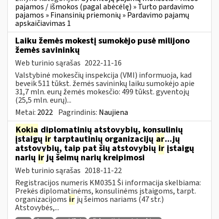
pajamos / išmokos (pagal abėcėlę) » Turto pardavimo
pajamos » Finansinių priemonių » Pardavimo pajamų
apskaičiavimas 1
Laiku žemės mokestį sumokėjo pusė milijono
žemės savininkų
Web turinio sąrašas
2022-11-16
Valstybinė mokesčių inspekcija (VMI) informuoja, kad
beveik 511 tūkst. žemės savininkų laiku sumokėjo apie
31,7 mln. eurų žemės mokesčio: 499 tūkst. gyventojų
(25,5 mln. eurų)...
Metai:
2022
Pagrindinis:
Naujiena
Kokia
diplomatinių atstovybių, konsulinių
įstaigų
ir
tarptautinių organizacijų
ar
...jų
atstovybių, taip pat šių atstovybių
ir
įstaigų
narių
ir
jų šeimų narių kreipimosi
Web turinio sąrašas
2018-11-22
Registracijos numeris KM0351 Ši informacija skelbiama:
Prekės diplomatinėms, konsulinėms įstaigoms, tarpt.
organizacijoms
ir
jų šeimos nariams (47 str.)
Atstovybės,...