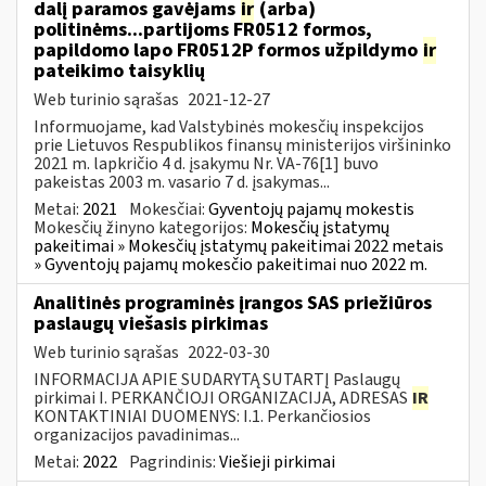
dalį paramos gavėjams
ir
(arba)
politinėms...partijoms FR0512 formos,
papildomo lapo FR0512P formos užpildymo
ir
pateikimo taisyklių
Web turinio sąrašas
2021-12-27
Informuojame, kad Valstybinės mokesčių inspekcijos
prie Lietuvos Respublikos finansų ministerijos viršininko
2021 m. lapkričio 4 d. įsakymu Nr. VA-76[1] buvo
pakeistas 2003 m. vasario 7 d. įsakymas...
Metai:
2021
Mokesčiai:
Gyventojų pajamų mokestis
Mokesčių žinyno kategorijos:
Mokesčių įstatymų
pakeitimai » Mokesčių įstatymų pakeitimai 2022 metais
» Gyventojų pajamų mokesčio pakeitimai nuo 2022 m.
Analitinės programinės įrangos SAS priežiūros
paslaugų viešasis pirkimas
Web turinio sąrašas
2022-03-30
INFORMACIJA APIE SUDARYTĄ SUTARTĮ Paslaugų
pirkimai I. PERKANČIOJI ORGANIZACIJA, ADRESAS
IR
KONTAKTINIAI DUOMENYS: I.1. Perkančiosios
organizacijos pavadinimas...
Metai:
2022
Pagrindinis:
Viešieji pirkimai