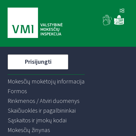
Prisijungti
Mokesčių mokėtojų informacija
Formos
Rinkmenos / Atviri duomenys
Skaičiuoklės ir pagalbininkai
Sąskaitos ir įmokų kodai
Mokesčių žinynas