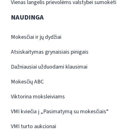
Vienas langelis prievolėms valstybei sumokėti
NAUDINGA
Mokesčiai ir jų dydžiai
Atsiskaitymas grynaisiais pinigais
Dažniausiai užduodami klausimai
Mokesčių ABC
Viktorina moksleiviams
VMI kviečia į „Pasimatymą su mokesčiais“
VMI turto aukcionai