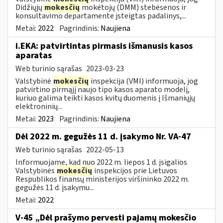
Didžiųjų
mokesčių
mokėtojų (DMM) stebėsenos ir
konsultavimo departamente įsteigtas padalinys,...
Metai:
2022
Pagrindinis:
Naujiena
i.EKA: patvirtintas pirmasis išmanusis kasos
aparatas
Web turinio sąrašas
2023-03-23
Valstybinė
mokesčių
inspekcija (VMI) informuoja, jog
patvirtino pirmąjį naujo tipo kasos aparato modelį,
kuriuo galima teikti kasos kvitų duomenis į Išmaniųjų
elektroninių...
Metai:
2023
Pagrindinis:
Naujiena
Dėl 2022 m. gegužės 11 d. įsakymo Nr. VA-47
Web turinio sąrašas
2022-05-13
Informuojame, kad nuo 2022 m. liepos 1 d. įsigalios
Valstybinės
mokesčių
inspekcijos prie Lietuvos
Respublikos finansų ministerijos viršininko 2022 m.
gegužės 11 d. įsakymu...
Metai:
2022
V-45 „Dėl prašymo pervesti pajamų mokesčio