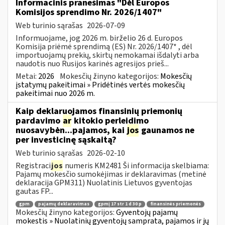
Informacinis pranešimas "Dėl Europos
Komisijos sprendimo Nr. 2026/1407"
Web turinio sąrašas
2026-07-09
Informuojame, jog 2026 m. birželio 26 d. Europos
Komisija priėmė sprendimą (ES) Nr. 2026/1407* , dėl
importuojamų prekių, skirtų nemokamai išdalyti arba
naudotis nuo Rusijos karinės agresijos prieš...
Metai:
2026
Mokesčių žinyno kategorijos:
Mokesčių
įstatymų pakeitimai » Pridėtinės vertės mokesčių
pakeitimai nuo 2026 m.
Kaip deklaruojamos finansinių priemonių
pardavimo
ar
kitokio perleidimo
nuosavybėn...pajamos, kai
jos
gaunamos ne
per investicinę sąskaitą?
Web turinio sąrašas
2026-02-10
Registraci
jos
numeris KM2481 Ši informacija skelbiama:
Pajamų mokesčio sumokėjimas ir deklaravimas (metinė
deklaracija GPM311) Nuolatinis Lietuvos gyventojas
gautas FP...
gpm
pajamų deklaravimas
gpmį 17 str 1 d 30 p
finansinės priemonės
Mokesčių žinyno kategorijos:
Gyventojų pajamų
mokestis » Nuolatinių gyventojų samprata, pajamos ir jų