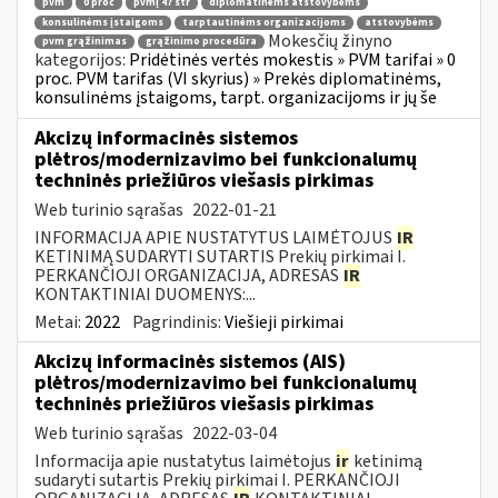
pvm
0 proc
pvmį 47 str
diplomatinėms atstovybėms
konsulinėms įstaigoms
tarptautinėms organizacijoms
atstovybėms
Mokesčių žinyno
pvm grąžinimas
grąžinimo procedūra
kategorijos:
Pridėtinės vertės mokestis » PVM tarifai » 0
proc. PVM tarifas (VI skyrius) » Prekės diplomatinėms,
konsulinėms įstaigoms, tarpt. organizacijoms ir jų še
Akcizų informacinės sistemos
plėtros/modernizavimo bei funkcionalumų
techninės priežiūros viešasis pirkimas
Web turinio sąrašas
2022-01-21
INFORMACIJA APIE NUSTATYTUS LAIMĖTOJUS
IR
KETINIMĄ SUDARYTI SUTARTIS Prekių pirkimai I.
PERKANČIOJI ORGANIZACIJA, ADRESAS
IR
KONTAKTINIAI DUOMENYS:...
Metai:
2022
Pagrindinis:
Viešieji pirkimai
Akcizų informacinės sistemos (AIS)
plėtros/modernizavimo bei funkcionalumų
techninės priežiūros viešasis pirkimas
Web turinio sąrašas
2022-03-04
Informacija apie nustatytus laimėtojus
ir
ketinimą
sudaryti sutartis Prekių pirkimai I. PERKANČIOJI