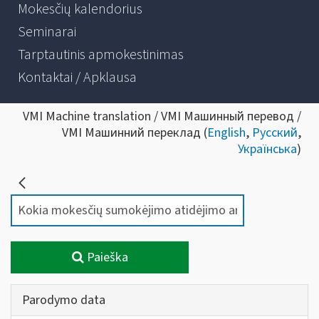
Mokesčių kalendorius
Seminarai
Tarptautinis apmokestinimas
Kontaktai / Apklausa
VMI Machine translation / VMI Машинный перевод /
VMI Машинний переклад (
English
,
Русский
,
Українська
)
Paieška
Parodymo data