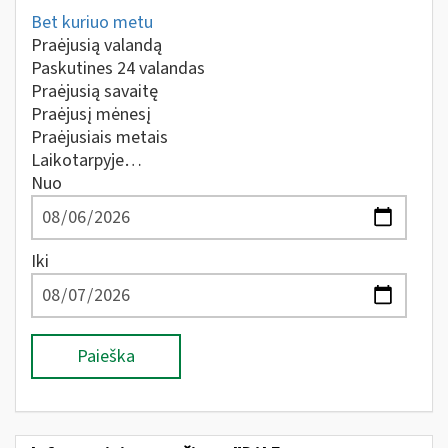
Bet kuriuo metu
Praėjusią valandą
Paskutines 24 valandas
Praėjusią savaitę
Praėjusį mėnesį
Praėjusiais metais
Laikotarpyje…
Nuo
Iki
Paieška