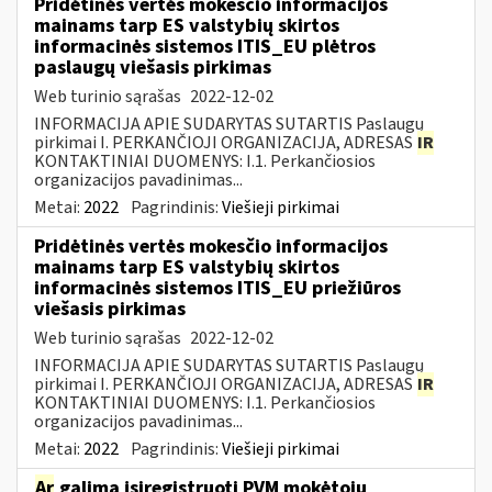
Pridėtinės vertės mokesčio informacijos
mainams tarp ES valstybių skirtos
informacinės sistemos ITIS_EU plėtros
paslaugų viešasis pirkimas
Web turinio sąrašas
2022-12-02
INFORMACIJA APIE SUDARYTAS SUTARTIS Paslaugų
pirkimai I. PERKANČIOJI ORGANIZACIJA, ADRESAS
IR
KONTAKTINIAI DUOMENYS: I.1. Perkančiosios
organizacijos pavadinimas...
Metai:
2022
Pagrindinis:
Viešieji pirkimai
Pridėtinės vertės mokesčio informacijos
mainams tarp ES valstybių skirtos
informacinės sistemos ITIS_EU priežiūros
viešasis pirkimas
Web turinio sąrašas
2022-12-02
INFORMACIJA APIE SUDARYTAS SUTARTIS Paslaugų
pirkimai I. PERKANČIOJI ORGANIZACIJA, ADRESAS
IR
KONTAKTINIAI DUOMENYS: I.1. Perkančiosios
organizacijos pavadinimas...
Metai:
2022
Pagrindinis:
Viešieji pirkimai
Ar
galima įsiregistruoti PVM mokėtoju