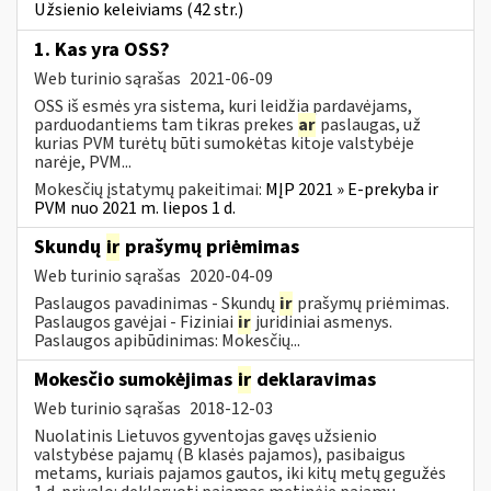
Užsienio keleiviams (42 str.)
1. Kas yra OSS?
Web turinio sąrašas
2021-06-09
OSS iš esmės yra sistema, kuri leidžia pardavėjams,
parduodantiems tam tikras prekes
ar
paslaugas, už
kurias PVM turėtų būti sumokėtas kitoje valstybėje
narėje, PVM...
Mokesčių įstatymų pakeitimai:
MĮP 2021 » E-prekyba ir
PVM nuo 2021 m. liepos 1 d.
Skundų
ir
prašymų priėmimas
Web turinio sąrašas
2020-04-09
Paslaugos pavadinimas - Skundų
ir
prašymų priėmimas.
Paslaugos gavėjai - Fiziniai
ir
juridiniai asmenys.
Paslaugos apibūdinimas: Mokesčių...
Mokesčio sumokėjimas
ir
deklaravimas
Web turinio sąrašas
2018-12-03
Nuolatinis Lietuvos gyventojas gavęs užsienio
valstybėse pajamų (B klasės pajamos), pasibaigus
metams, kuriais pajamos gautos, iki kitų metų gegužės