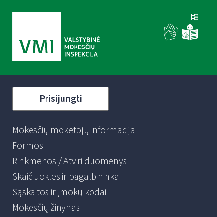
Prisijungti
Mokesčių mokėtojų informacija
Formos
Rinkmenos / Atviri duomenys
Skaičiuoklės ir pagalbininkai
Sąskaitos ir įmokų kodai
Mokesčių žinynas