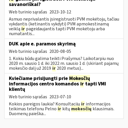
savanoriškai?
Web turinio sąrašas
2023-10-12
Asmuo neprivalantis įsiregistruoti PVM mokėtoju, tačiau
vykdantis (ketinantis vykdyti) PVM apmokestinamą
veiklą
ir
pageidaujantis tapti PVM mokėtoju arba
numatantis...
DUK apie e. paramos skyrimą
Web turinio sąrašas
2020-08-05
1. Kokiu būdu galima teikti Prašymus? Laikotarpiu nuo
2020 m. sausio 1 d. iki 2022 m. sausio 1 d. (skiriant pajamų
mokesčio dalį už 2019
ir
2020 metus)...
Kviečiame prisijungti prie
Mokesčių
informacijos centro komandos
ir
tapti VMI
klientų
Web turinio sąrašas
2023-07-10
Kokios pareigos laukia? Konsultacijų
ir
informacijos
teikimas telefonu Pelno
ir
kitų
mokesčių
klausimais.
Duomenų paieška...