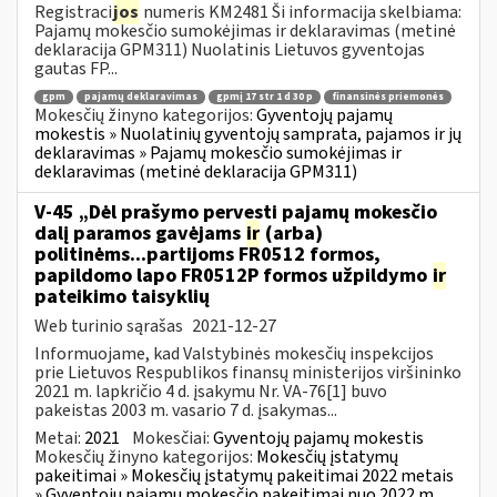
Registraci
jos
numeris KM2481 Ši informacija skelbiama:
Pajamų mokesčio sumokėjimas ir deklaravimas (metinė
deklaracija GPM311) Nuolatinis Lietuvos gyventojas
gautas FP...
gpm
pajamų deklaravimas
gpmį 17 str 1 d 30 p
finansinės priemonės
Mokesčių žinyno kategorijos:
Gyventojų pajamų
mokestis » Nuolatinių gyventojų samprata, pajamos ir jų
deklaravimas » Pajamų mokesčio sumokėjimas ir
deklaravimas (metinė deklaracija GPM311)
V-45 „Dėl prašymo pervesti pajamų mokesčio
dalį paramos gavėjams
ir
(arba)
politinėms...partijoms FR0512 formos,
papildomo lapo FR0512P formos užpildymo
ir
pateikimo taisyklių
Web turinio sąrašas
2021-12-27
Informuojame, kad Valstybinės mokesčių inspekcijos
prie Lietuvos Respublikos finansų ministerijos viršininko
2021 m. lapkričio 4 d. įsakymu Nr. VA-76[1] buvo
pakeistas 2003 m. vasario 7 d. įsakymas...
Metai:
2021
Mokesčiai:
Gyventojų pajamų mokestis
Mokesčių žinyno kategorijos:
Mokesčių įstatymų
pakeitimai » Mokesčių įstatymų pakeitimai 2022 metais
» Gyventojų pajamų mokesčio pakeitimai nuo 2022 m.