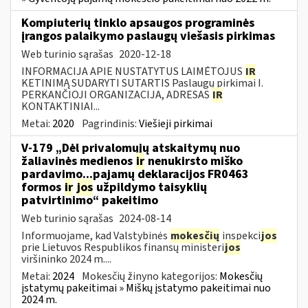
Kompiuterių tinklo apsaugos programinės
įrangos palaikymo paslaugų viešasis pirkimas
Web turinio sąrašas
2020-12-18
INFORMACIJA APIE NUSTATYTUS LAIMĖTOJUS
IR
KETINIMĄ SUDARYTI SUTARTIS Paslaugų pirkimai I.
PERKANČIOJI ORGANIZACIJA, ADRESAS
IR
KONTAKTINIAI...
Metai:
2020
Pagrindinis:
Viešieji pirkimai
V-179 „Dėl privalomųjų atskaitymų nuo
žaliavinės medienos
ir
nenukirsto miško
pardavimo...pajamų deklaracijos FR0463
formos
ir
jos
užpildymo taisyklių
patvirtinimo“ pakeitimo
Web turinio sąrašas
2024-08-14
Informuojame, kad Valstybinės
mokesčių
inspekci
jos
prie Lietuvos Respublikos finansų ministeri
jos
viršininko 2024 m....
Metai:
2024
Mokesčių žinyno kategorijos:
Mokesčių
įstatymų pakeitimai » Miškų įstatymo pakeitimai nuo
2024 m.