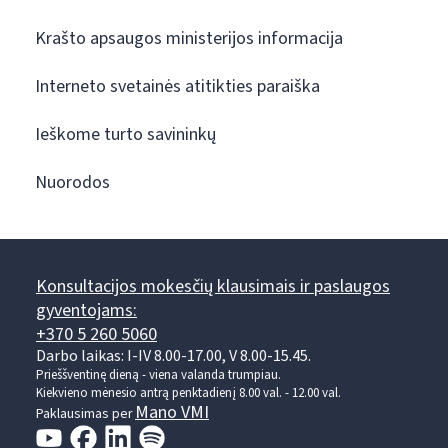
Krašto apsaugos ministerijos informacija
Interneto svetainės atitikties paraiška
Ieškome turto savininkų
Nuorodos
Konsultacijos mokesčių klausimais ir paslaugos
gyventojams:
+370 5 260 5060
Darbo laikas: I-IV 8.00-17.00, V 8.00-15.45.
Prieššventinę dieną - viena valanda trumpiau.
Kiekvieno mėnesio antrą penktadienį 8.00 val. - 12.00 val.
Mano VMI
Paklausimas per