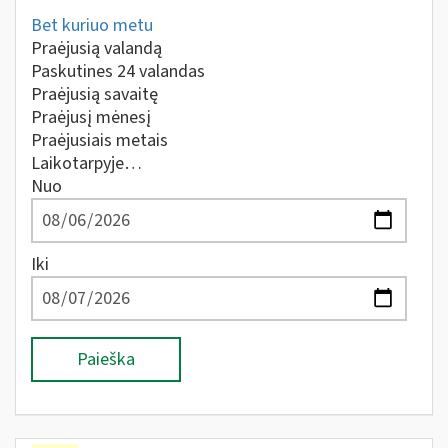
Bet kuriuo metu
Praėjusią valandą
Paskutines 24 valandas
Praėjusią savaitę
Praėjusį mėnesį
Praėjusiais metais
Laikotarpyje…
Nuo
Iki
Paieška