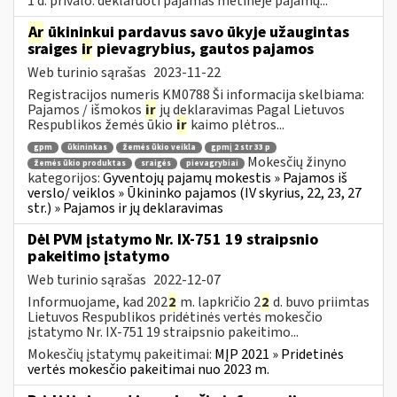
1 d. privalo: deklaruoti pajamas metinėje pajamų...
Ar
ūkininkui pardavus savo ūkyje užaugintas
sraiges
ir
pievagrybius, gautos pajamos
Web turinio sąrašas
2023-11-22
Registracijos numeris KM0788 Ši informacija skelbiama:
Pajamos / išmokos
ir
jų deklaravimas Pagal Lietuvos
Respublikos žemės ūkio
ir
kaimo plėtros...
gpm
ūkininkas
žemės ūkio veikla
gpmį 2 str 33 p
Mokesčių žinyno
žemės ūkio produktas
sraigės
pievagrybiai
kategorijos:
Gyventojų pajamų mokestis » Pajamos iš
verslo/ veiklos » Ūkininko pajamos (IV skyrius, 22, 23, 27
str.) » Pajamos ir jų deklaravimas
Dėl PVM įstatymo Nr. IX-751 19 straipsnio
pakeitimo įstatymo
Web turinio sąrašas
2022-12-07
Informuojame, kad 202
2
m. lapkričio 2
2
d. buvo priimtas
Lietuvos Respublikos pridėtinės vertės mokesčio
įstatymo Nr. IX-751 19 straipsnio pakeitimo...
Mokesčių įstatymų pakeitimai:
MĮP 2021 » Pridetinės
vertės mokesčio pakeitimai nuo 2023 m.