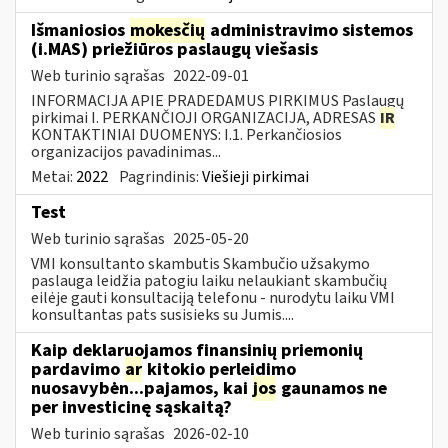
Išmaniosios
mokesčių
administravimo sistemos
(i.MAS) priežiūros paslaugų viešasis
Web turinio sąrašas
2022-09-01
INFORMACIJA APIE PRADEDAMUS PIRKIMUS Paslaugų
pirkimai I. PERKANČIOJI ORGANIZACIJA, ADRESAS
IR
KONTAKTINIAI DUOMENYS: I.1. Perkančiosios
organizacijos pavadinimas...
Metai:
2022
Pagrindinis:
Viešieji pirkimai
Test
Web turinio sąrašas
2025-05-20
VMI konsultanto skambutis Skambučio užsakymo
paslauga leidžia patogiu laiku nelaukiant skambučių
eilėje gauti konsultaciją telefonu - nurodytu laiku VMI
konsultantas pats susisieks su Jumis....
Kaip deklaruojamos finansinių priemonių
pardavimo
ar
kitokio perleidimo
nuosavybėn...pajamos, kai
jos
gaunamos ne
per investicinę sąskaitą?
Web turinio sąrašas
2026-02-10