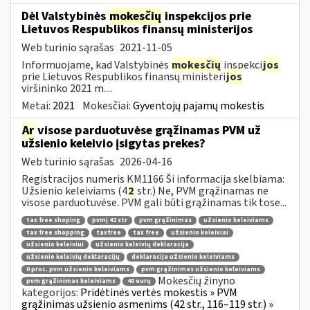
Dėl Valstybinės
mokesčių
inspekcijos prie
Lietuvos Respublikos finansų ministerijos
Web turinio sąrašas
2021-11-05
Informuojame, kad Valstybinės
mokesčių
inspekci
jos
prie Lietuvos Respublikos finansų ministeri
jos
viršininko 2021 m....
Metai:
2021
Mokesčiai:
Gyventojų pajamų mokestis
Ar
visose parduotuvėse grąžinamas PVM už
užsienio keleivio įsigytas prekes?
Web turinio sąrašas
2026-04-16
Registracijos numeris KM1166 Ši informacija skelbiama:
Užsienio keleiviams (4
2
str.) Ne, PVM grąžinamas ne
visose parduotuvėse. PVM gali būti grąžinamas tik tose...
tax free shoping
pvmį 42 str
pvm grąžinimas
užsienio keleiviams
tax free shopping
taxfree
tax free
užsienio keleiviai
užsienio keleiviui
užsienio keleivių deklaracija
užsienio keleivių deklaracijų
deklaracija užsienio keleiviams
0 proc. pvm užsienio keleiviams
pvm grąžinimas užsienio keleiviams
Mokesčių žinyno
pvm grąžinimas keleiviams
40 eurų
kategorijos:
Pridėtinės vertės mokestis » PVM
grąžinimas užsienio asmenims (42 str., 116–119 str.) »