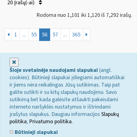
20 Įrašų(-ai)
Rodoma nuo 1,101 iki 1,120 iš 7,292 irašų.
1
...
55
56
57
...
365
Uždaryti
Šioje svetainėje naudojami slapukai
(angl.
cookies). Būtinieji slapukai įdiegiami automatiškai
ir jiems nėra reikalingas Jūsų sutikimas. Taip pat
galite sutikti ir su kitų slapukų naudojimu. Savo
sutikimą bet kada galėsite atšaukti pakeisdami
interneto naršyklės nustatymus ir ištrindami
įrašytus slapukus. Daugiau informacijos
Slapukų
politika
;
Privatumo politika.
Būtinieji slapukai