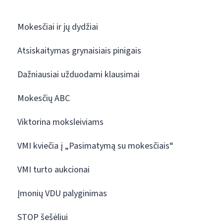
Mokesčiai ir jų dydžiai
Atsiskaitymas grynaisiais pinigais
Dažniausiai užduodami klausimai
Mokesčių ABC
Viktorina moksleiviams
VMI kviečia į „Pasimatymą su mokesčiais“
VMI turto aukcionai
Įmonių VDU palyginimas
STOP šešėliui