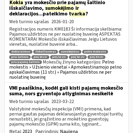
Kokia
yra mokesčio prie pajamų šaltinio
išskaičiavimo,
sumokėjimo
ir
deklaracijos...pateikimo
tvarka
?
Web turinio sąrašas
2026-01-20
Registracijos numeris KM0183 Ši informacija skelbiama:
Pajamos uždirbtos ne per nuolatinę buveinę ASPEKTAS
KOMENTARAI Mokesčio išskaičiavimas Jeigu Lietuvos
vienetas, nuolatinė buveinė arba...
deklaravimas
išskaičiavimas
sumokėjimas
pelno mokestis
prie šaltinio
pmį 50 str
pmį 52 str
pmį 53 str
pmį 54 str
Mokesčių žinyno kategorijos:
Pelno
prie pajamų šaltinio
mokestis » Užsienio vienetai » Apmokestinamojo pelno
apskaičiavimas (11 str.) » Pajamos uždirbtos ne per
nuolatinę buveinę
VMI paaiškina, kodėl gali kisti pajamų mokesčio
suma, nors gyventojo atlyginimas nesikeitė
Web turinio sąrašas
2023-03-22
Valstybinė mokesčių inspekcija (VMI) primena, kad
pernai gautas pajamas deklaruojantys gyventojai turėtų
nenustebti, jei grąžintino ar mokėtino gyventojų
pajamų mokesčio (GPM) suma kito, lyginant...
Metai:
2023
Pagrindinis:
Naujiena