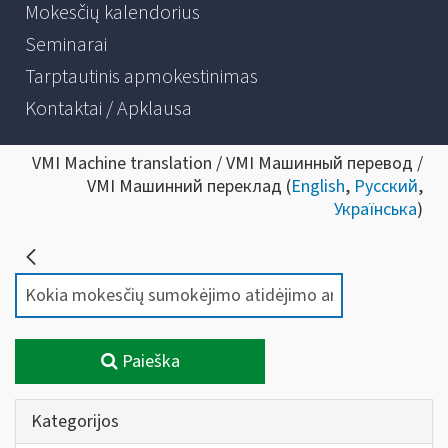
Mokesčių kalendorius
Seminarai
Tarptautinis apmokestinimas
Kontaktai / Apklausa
VMI Machine translation / VMI Машинный перевод /
VMI Машинний переклад (
English
,
Русский
,
Українська
)
Paieška
Kategorijos