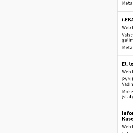
Metai
i.EK
Web t
Valst
galim
Metai
El. 
Web t
PVM t
Vadin
Mokes
įstat
Info
Kaso
Web t