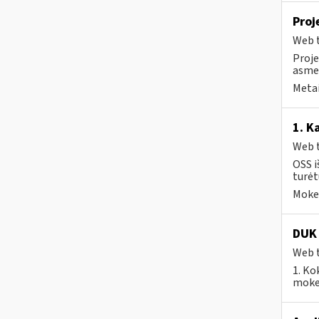
Proj
Web t
Proje
asmen
Metai
1. K
Web t
OSS i
turėt
Mokes
DUK 
Web t
1. Ko
mokes