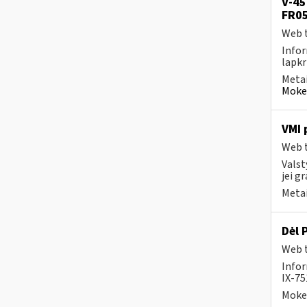
V-45
FR05
Web t
Infor
lapkr
Metai
Mokes
VMI 
Web t
Valst
jei g
Metai
Dėl 
Web t
Info
IX-75
Mokes