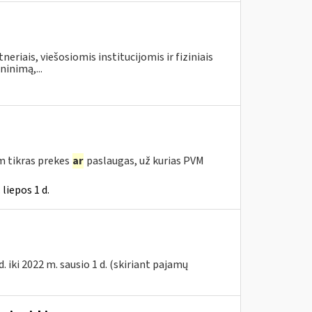
neriais, viešosiomis institucijomis ir fiziniais
inimą,...
m tikras prekes
ar
paslaugas, už kurias PVM
liepos 1 d.
 iki 2022 m. sausio 1 d. (skiriant pajamų