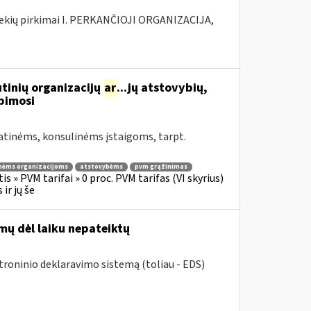
rekių pirkimai I. PERKANČIOJI ORGANIZACIJA,
tinių organizacijų
ar
...jų atstovybių,
ipimosi
atinėms, konsulinėms įstaigoms, tarpt.
nėms organizacijoms
atstovybėms
pvm grąžinimas
s » PVM tarifai » 0 proc. PVM tarifas (VI skyrius)
ir jų še
mų dėl laiku nepateiktų
ktroninio deklaravimo sistemą (toliau - EDS)