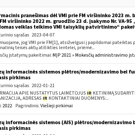
rmacinis pranešimas dėl VMI prie FM viršininko 2023 m. b
 FM viršininko 2022 m. gruodžio 23 d. įsakymo Nr. VA-95
omas veiklas teikimo VMI taisyklių patvirtinimo“ pake
urinio sąrašas
2023-04-07
muojame, jog VMI prie FM[1], atsižvelgusi į papildomai pateiktas 
nalinių teisės aktų atitikties lentelei, priėmė...
čių įstatymų pakeitimai:
MĮP 2021 » Mokesčių administravimo įs
zų informacinės sistemos plėtros/modernizavimo bei fu
asis pirkimas
urinio sąrašas
2022-01-21
RMACIJA APIE NUSTATYTUS LAIMĖTOJUS
IR
KETINIMĄ SUDARYTI 
NIZACIJA, ADRESAS
IR
KONTAKTINIAI DUOMENYS:...
:
2022
Pagrindinis:
Viešieji pirkimai
zų informacinės sistemos (AIS) plėtros/modernizavimo b
asis pirkimas