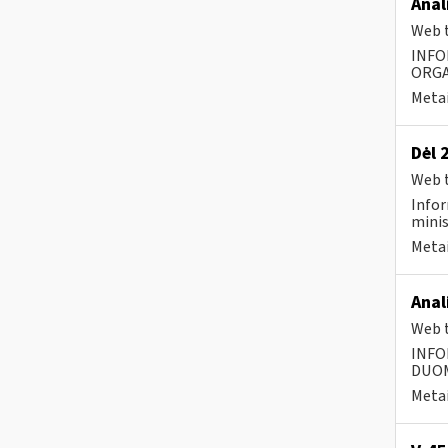
Anal
Web t
INFO
ORGA
Metai
Dėl 
Web t
Infor
minis
Metai
Anal
Web t
INFO
DUOME
Metai