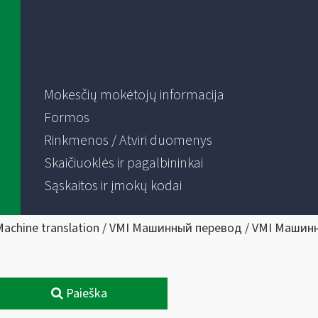
Mokesčių mokėtojų informacija
Formos
Rinkmenos / Atviri duomenys
Skaičiuoklės ir pagalbininkai
Sąskaitos ir įmokų kodai
Machine translation / VMI Машинный перевод / VMI Машин
Paieška