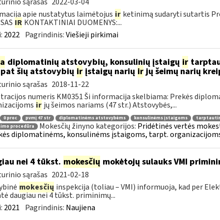
urinio sąrašas
2022-03-04
macija apie nustatytus laimėtojus
ir
ketinimą sudaryti sutartis P
ESAS
IR
KONTAKTINIAI DUOMENYS:...
:
2022
Pagrindinis:
Viešieji pirkimai
ia
diplomatinių atstovybių, konsulinių įstaigų
ir
tarptau
 pat šių atstovybių
ir
įstaigų narių
ir
jų šeimų narių kre
urinio sąrašas
2018-11-22
tracijos numeris KM0351 Ši informacija skelbiama: Prekės diplom
nizacijoms
ir
jų šeimos nariams (47 str.) Atstovybės,...
0 proc
pvmį 47 str
diplomatinėms atstovybėms
konsulinėms įstaigoms
tarptauti
Mokesčių žinyno kategorijos:
Pridėtinės vertės mokesti
nimo procedūra
kės diplomatinėms, konsulinėms įstaigoms, tarpt. organizacijoms 
iau nei 4 tūkst.
mokesčių
mokėtojų sulauks VMI primini
urinio sąrašas
2021-02-18
ybinė
mokesčių
inspekcija (toliau – VMI) informuoja, kad per Ele
ntė daugiau nei 4 tūkst. priminimų...
:
2021
Pagrindinis:
Naujiena