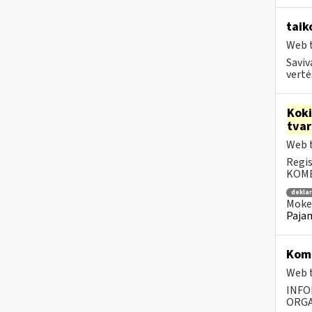
taik
Web t
Saviv
vertė
Kok
tva
Web t
Regis
KOMEN
dekla
Mokes
Pajam
Komp
Web t
INFO
ORGA