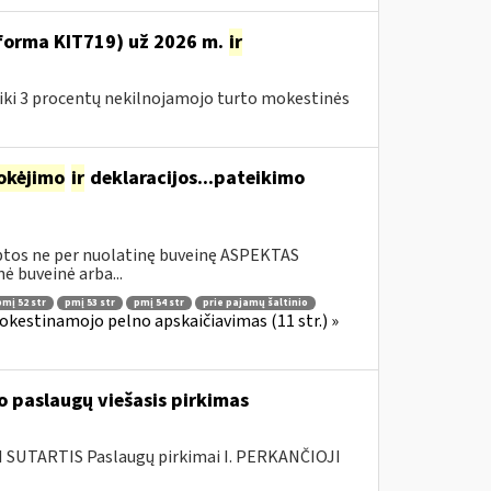
(forma KIT719) už 2026 m.
ir
 iki 3 procentų nekilnojamojo turto mokestinės
okėjimo
ir
deklaracijos...pateikimo
rbtos ne per nuolatinę buveinę ASPEKTAS
 buveinė arba...
pmį 52 str
pmį 53 str
pmį 54 str
prie pajamų šaltinio
okestinamojo pelno apskaičiavimas (11 str.) »
 paslaugų viešasis pirkimas
SUTARTIS Paslaugų pirkimai I. PERKANČIOJI