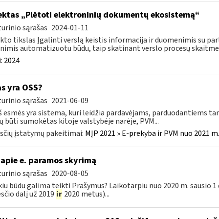
ektas „Plėtoti elektroninių dokumentų ekosistemą“
urinio sąrašas
2024-01-11
kto tikslas Įgalinti verslą keistis informacija ir duomenimis su part
imis automatizuotu būdu, taip skatinant verslo procesų skaitmen
:
2024
as yra OSS?
urinio sąrašas
2021-06-09
š esmės yra sistema, kuri leidžia pardavėjams, parduodantiems ta
ų būti sumokėtas kitoje valstybėje narėje, PVM...
čių įstatymų pakeitimai:
MĮP 2021 » E-prekyba ir PVM nuo 2021 m. 
apie e. paramos skyrimą
urinio sąrašas
2020-08-05
kiu būdu galima teikti Prašymus? Laikotarpiu nuo 2020 m. sausio 1 d.
čio dalį už 2019
ir
2020 metus)...