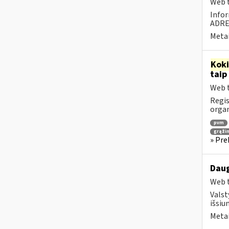
Web t
Infor
ADR
Metai
Kok
taip
Web t
Regis
orga
pvm
grąži
» Pre
Daug
Web t
Valst
išsiu
Metai