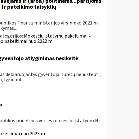
 gavėjams
ir
(arba) politinėms...partijoms
o
ir
pateikimo taisyklių
blikos finansų ministerijos viršininko 2021 m.
akymas...
ategorijos:
Mokesčių įstatymų pakeitimai »
o pakeitimai nuo 2022 m.
gyventojo atlyginimas nesikeitė
as deklaruojantys gyventojai turėtų nenustebti,
 lyginant...
o
ublikos pridėtinės vertės mokesčio įstatymo Nr.
akeitimai nuo 2023 m.