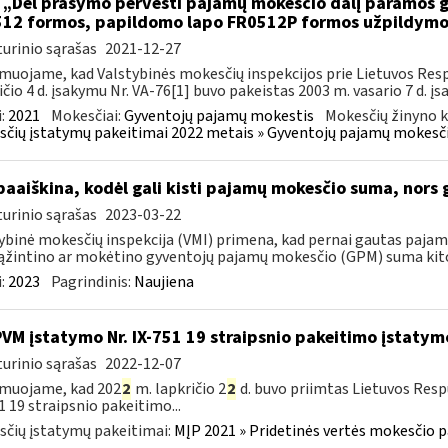
 „Dėl prašymo pervesti pajamų mokesčio dalį paramos
12 formos, papildomo lapo FR0512P formos užpildym
urinio sąrašas
2021-12-27
muojame, kad Valstybinės mokesčių inspekcijos prie Lietuvos Respu
ičio 4 d. įsakymu Nr. VA-76[1] buvo pakeistas 2003 m. vasario 7 d. įs
:
2021
Mokesčiai:
Gyventojų pajamų mokestis
Mokesčių žinyno k
čių įstatymų pakeitimai 2022 metais » Gyventojų pajamų mokesči
paaiškina, kodėl gali kisti pajamų mokesčio suma, nors 
urinio sąrašas
2023-03-22
ybinė mokesčių inspekcija (VMI) primena, kad pernai gautas pajam
rąžintino ar mokėtino gyventojų pajamų mokesčio (GPM) suma kito,
:
2023
Pagrindinis:
Naujiena
PVM įstatymo Nr. IX-751 19 straipsnio pakeitimo įstatym
urinio sąrašas
2022-12-07
rmuojame, kad 202
2
m. lapkričio 2
2
d. buvo priimtas Lietuvos Resp
1 19 straipsnio pakeitimo...
čių įstatymų pakeitimai:
MĮP 2021 » Pridetinės vertės mokesčio p