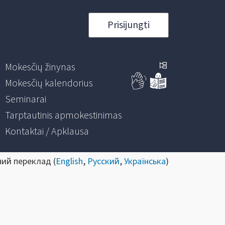
Prisijungti
Mokesčių žinynas
Mokesčių kalendorius
Seminarai
Tarptautinis apmokestinimas
Kontaktai / Apklausa
ний переклад (
English
,
Русский
,
Українська
)