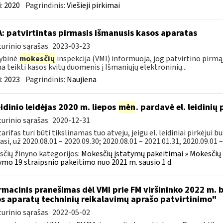
:
2020
Pagrindinis:
Viešieji pirkimai
A: patvirtintas pirmasis išmanusis kasos aparatas
urinio sąrašas
2023-03-23
ybinė
mokesčių
inspekcija (VMI) informuoja, jog patvirtino pirmą
a teikti kasos kvitų duomenis į Išmaniųjų elektroninių...
:
2023
Pagrindinis:
Naujiena
leidinio leidėjas 2020 m. liepos
mėn
. pardavė el. leidinių
urinio sąrašas
2020-12-31
arifas turi būti tikslinamas tuo atveju, jeigu el. leidiniai pirkėjui b
asi, už 2020.08.01 – 2020.09.30; 2020.08.01 – 2021.01.31, 2020.09.01 –.
čių žinyno kategorijos:
Mokesčių įstatymų pakeitimai » Mokesčių
ymo 19 straipsnio pakeitimo nuo 2021 m. sausio 1 d.
rmacinis pranešimas dėl VMI prie FM viršininko 2022 m. 
s aparatų techninių reikalavimų aprašo patvirtinimo"
urinio sąrašas
2022-05-02