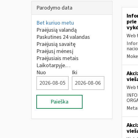
Parodymo data
Info
prie
Bet kuriuo metu
vykd
Praėjusią valandą
Web t
Paskutines 24 valandas
Infor
Praėjusią savaitę
nacio
Praėjusį mėnesį
Mokes
Praėjusiais metais
Laikotarpyje…
Nuo
Iki
Akci
vieš
Web t
INFO
ORGA
Paieška
Metai
Akci
vieš