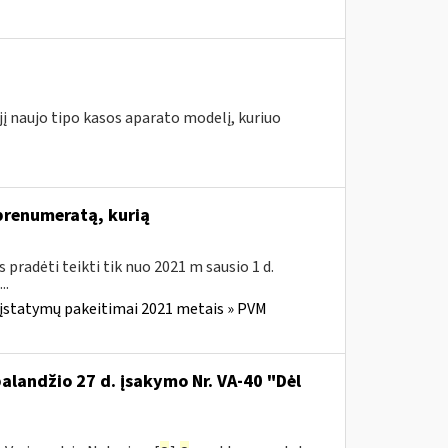
jį naujo tipo kasos aparato modelį, kuriuo
 prenumeratą, kurią
us pradėti teikti tik nuo 2021 m sausio 1 d.
..
 įstatymų pakeitimai 2021 metais » PVM
balandžio 27 d. įsakymo Nr. VA-40 "Dėl