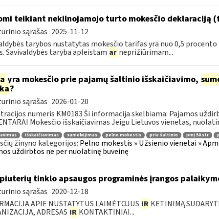
omi teikiant nekilnojamojo turto mokesčio deklaraciją 
urinio sąrašas
2025-11-12
aldybės tarybos nustatytas mokesčio tarifas yra nuo 0,5 procento
s. Savivaldybės taryba apleistam
ar
neprižiūrimam...
ia
yra mokesčio prie pajamų šaltinio išskaičiavimo,
sum
rka
?
urinio sąrašas
2026-01-20
tracijos numeris KM0183 Ši informacija skelbiama: Pajamos uždi
TARAI Mokesčio išskaičiavimas Jeigu Lietuvos vienetas, nuolatinė
ravimas
išskaičiavimas
sumokėjimas
pelno mokestis
prie šaltinio
pmį 50 str
čių žinyno kategorijos:
Pelno mokestis » Užsienio vienetai » Apm
os uždirbtos ne per nuolatinę buveinę
iuterių tinklo apsaugos programinės įrangos palaikymo
urinio sąrašas
2020-12-18
RMACIJA APIE NUSTATYTUS LAIMĖTOJUS
IR
KETINIMĄ SUDARYTI 
NIZACIJA, ADRESAS
IR
KONTAKTINIAI...