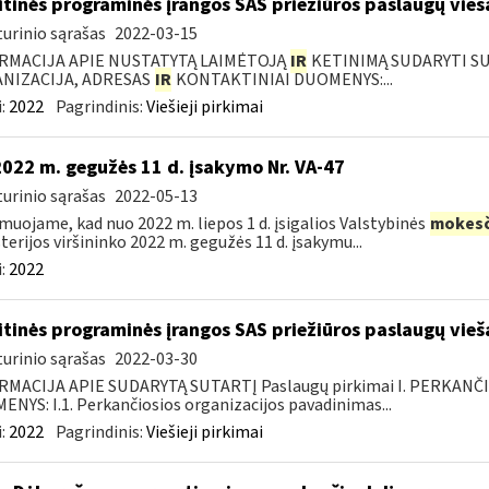
itinės programinės įrangos SAS priežiūros paslaugų vieš
urinio sąrašas
2022-03-15
RMACIJA APIE NUSTATYTĄ LAIMĖTOJĄ
IR
KETINIMĄ SUDARYTI SUT
NIZACIJA, ADRESAS
IR
KONTAKTINIAI DUOMENYS:...
:
2022
Pagrindinis:
Viešieji pirkimai
2022 m. gegužės 11 d. įsakymo Nr. VA-47
urinio sąrašas
2022-05-13
muojame, kad nuo 2022 m. liepos 1 d. įsigalios Valstybinės
mokesč
terijos viršininko 2022 m. gegužės 11 d. įsakymu...
:
2022
itinės programinės įrangos SAS priežiūros paslaugų vieš
urinio sąrašas
2022-03-30
RMACIJA APIE SUDARYTĄ SUTARTĮ Paslaugų pirkimai I. PERKANČ
NYS: I.1. Perkančiosios organizacijos pavadinimas...
:
2022
Pagrindinis:
Viešieji pirkimai