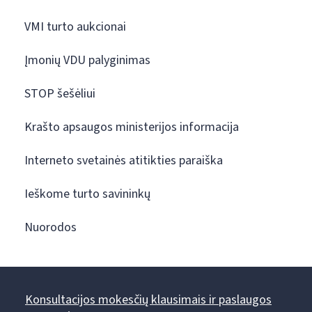
VMI turto aukcionai
Įmonių VDU palyginimas
STOP šešėliui
Krašto apsaugos ministerijos informacija
Interneto svetainės atitikties paraiška
Ieškome turto savininkų
Nuorodos
Konsultacijos mokesčių klausimais ir paslaugos