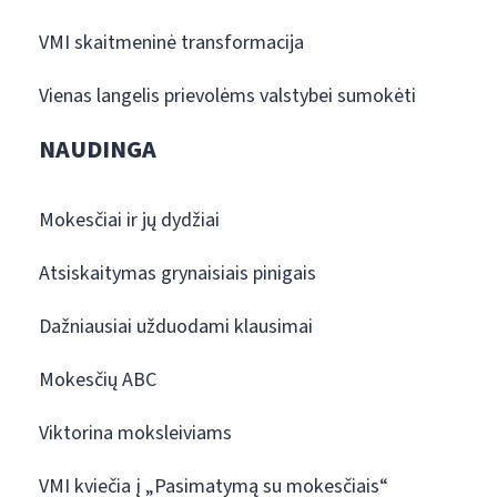
VMI skaitmeninė transformacija
Vienas langelis prievolėms valstybei sumokėti
NAUDINGA
Mokesčiai ir jų dydžiai
Atsiskaitymas grynaisiais pinigais
Dažniausiai užduodami klausimai
Mokesčių ABC
Viktorina moksleiviams
VMI kviečia į „Pasimatymą su mokesčiais“