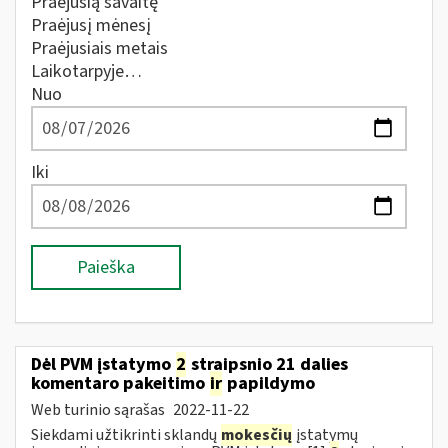
Praėjusią savaitę
Praėjusį mėnesį
Praėjusiais metais
Laikotarpyje…
Nuo
Iki
Paieška
Dėl PVM įstatymo
2
straipsnio 21 dalies
komentaro pakeitimo
ir
papildymo
Web turinio sąrašas
2022-11-22
Siekdami užtikrinti sklandų
mokesčių
įstatymų