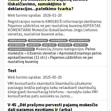
išskaičiavimo,
sumokėjimo
ir
deklaracijos...pateikimo
tvarka
?
Web turinio sąrašas
2026-01-20
Registracijos numeris KM0183 Ši informacija skelbiama:
Pajamos uždirbtos ne per nuolatinę buveinę ASPEKTAS
KOMENTARAI Mokesčio išskaičiavimas Jeigu Lietuvos
vienetas, nuolatinė buveinė arba...
deklaravimas
išskaičiavimas
sumokėjimas
pelno mokestis
prie šaltinio
pmį 50 str
pmį 52 str
pmį 53 str
pmį 54 str
Mokesčių žinyno kategorijos:
Pelno
prie pajamų šaltinio
mokestis » Užsienio vienetai » Apmokestinamojo pelno
apskaičiavimas (11 str.) » Pajamos uždirbtos ne per
nuolatinę buveinę
Test
Web turinio sąrašas
2025-05-20
VMI konsultanto skambutis Skambučio užsakymo
paslauga leidžia patogiu laiku nelaukiant skambučių
eilėje gauti konsultaciją telefonu - nurodytu laiku VMI
konsultantas pats susisieks su Jumis....
V-45 „Dėl prašymo pervesti pajamų mokesčio
dalį paramos gavėjams
ir
(arba)