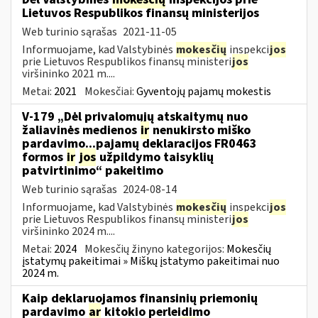
Lietuvos Respublikos finansų ministerijos
Web turinio sąrašas
2021-11-05
Informuojame, kad Valstybinės
mokesčių
inspekci
jos
prie Lietuvos Respublikos finansų ministeri
jos
viršininko 2021 m....
Metai:
2021
Mokesčiai:
Gyventojų pajamų mokestis
V-179 „Dėl privalomųjų atskaitymų nuo
žaliavinės medienos
ir
nenukirsto miško
pardavimo...pajamų deklaracijos FR0463
formos
ir
jos
užpildymo taisyklių
patvirtinimo“ pakeitimo
Web turinio sąrašas
2024-08-14
Informuojame, kad Valstybinės
mokesčių
inspekci
jos
prie Lietuvos Respublikos finansų ministeri
jos
viršininko 2024 m....
Metai:
2024
Mokesčių žinyno kategorijos:
Mokesčių
įstatymų pakeitimai » Miškų įstatymo pakeitimai nuo
2024 m.
Kaip deklaruojamos finansinių priemonių
pardavimo
ar
kitokio perleidimo