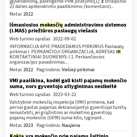
įgyvendinimą, parengėme PVM įstatymo[1]
2
straipsnio
21 dalies apibendrinto paaiškinimo (komentaro)...
Metai:
2022
Išmaniosios
mokesčių
administravimo sistemos
(i.MAS) priežiūros paslaugų viešasis
Web turinio sąrašas
2022-09-01
INFORMACIJA APIE PRADEDAMUS PIRKIMUS Paslaugų
pirkimai I. PERKANČIOJI ORGANIZACIJA, ADRESAS
IR
KONTAKTINIAI DUOMENYS: I.1. Perkančiosios
organizacijos pavadinimas...
Metai:
2022
Pagrindinis:
Viešieji pirkimai
VMI paaiškina, kodėl gali kisti pajamų mokesčio
suma, nors gyventojo atlyginimas nesikeitė
Web turinio sąrašas
2023-03-22
Valstybinė mokesčių inspekcija (VMI) primena, kad
pernai gautas pajamas deklaruojantys gyventojai turėtų
nenustebti, jei grąžintino ar mokėtino gyventojų
pajamų mokesčio (GPM) suma kito, lyginant...
Metai:
2023
Pagrindinis:
Naujiena
Kokia
yra mokesčio prie pajamų šaltinio