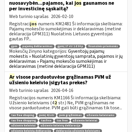
nuosavybėn...pajamos, kai
jos
gaunamos ne
per investicinę sąskaitą?
Web turinio sąrašas
2026-02-10
Registraci
jos
numeris KM2481 Ši informacija skelbiama:
Pajamų mokesčio sumokėjimas ir deklaravimas (metinė
deklaracija GPM311) Nuolatinis Lietuvos gyventojas
gautas FP...
gpm
pajamų deklaravimas
gpmį 17 str 1 d 30 p
finansinės priemonės
Mokesčių žinyno kategorijos:
Gyventojų pajamų
mokestis » Nuolatinių gyventojų samprata, pajamos ir jų
deklaravimas » Pajamų mokesčio sumokėjimas ir
deklaravimas (metinė deklaracija GPM311)
Ar
visose parduotuvėse grąžinamas PVM už
užsienio keleivio įsigytas prekes?
Web turinio sąrašas
2026-04-16
Registracijos numeris KM1166 Ši informacija skelbiama:
Užsienio keleiviams (4
2
str.) Ne, PVM grąžinamas ne
visose parduotuvėse. PVM gali būti grąžinamas tik tose...
tax free shoping
pvmį 42 str
pvm grąžinimas
užsienio keleiviams
tax free shopping
taxfree
tax free
užsienio keleiviai
užsienio keleiviui
užsienio keleivių deklaracija
užsienio keleivių deklaracijų
deklaracija užsienio keleiviams