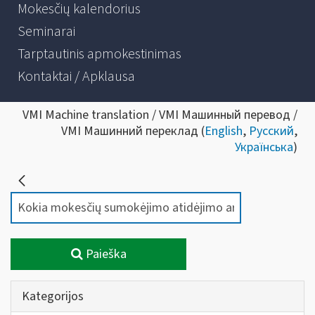
Mokesčių kalendorius
Seminarai
Tarptautinis apmokestinimas
Kontaktai / Apklausa
VMI Machine translation / VMI Машинный перевод /
VMI Машинний переклад (
English
,
Русский
,
Українська
)
Paieška
Kategorijos