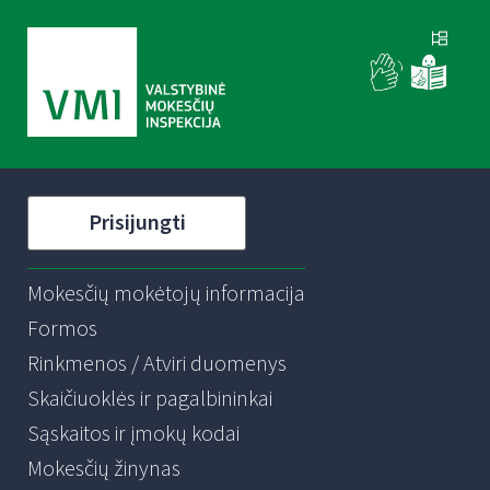
Prisijungti
Mokesčių mokėtojų informacija
Formos
Rinkmenos / Atviri duomenys
Skaičiuoklės ir pagalbininkai
Sąskaitos ir įmokų kodai
Mokesčių žinynas