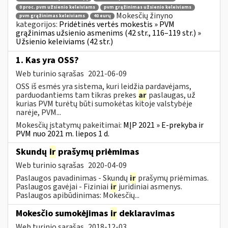
0 proc. pvm užsienio keleiviams
pvm grąžinimas užsienio keleiviams
Mokesčių žinyno
pvm grąžinimas keleiviams
40 eurų
kategorijos:
Pridėtinės vertės mokestis » PVM
grąžinimas užsienio asmenims (42 str., 116–119 str.) »
Užsienio keleiviams (42 str.)
1. Kas yra OSS?
Web turinio sąrašas
2021-06-09
OSS iš esmės yra sistema, kuri leidžia pardavėjams,
parduodantiems tam tikras prekes
ar
paslaugas, už
kurias PVM turėtų būti sumokėtas kitoje valstybėje
narėje, PVM...
Mokesčių įstatymų pakeitimai:
MĮP 2021 » E-prekyba ir
PVM nuo 2021 m. liepos 1 d.
Skundų
ir
prašymų priėmimas
Web turinio sąrašas
2020-04-09
Paslaugos pavadinimas - Skundų
ir
prašymų priėmimas.
Paslaugos gavėjai - Fiziniai
ir
juridiniai asmenys.
Paslaugos apibūdinimas: Mokesčių...
Mokesčio sumokėjimas
ir
deklaravimas
Web turinio sąrašas
2018-12-03