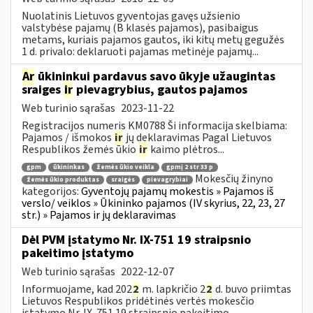
Nuolatinis Lietuvos gyventojas gavęs užsienio
valstybėse pajamų (B klasės pajamos), pasibaigus
metams, kuriais pajamos gautos, iki kitų metų gegužės
1 d. privalo: deklaruoti pajamas metinėje pajamų...
Ar
ūkininkui pardavus savo ūkyje užaugintas
sraiges
ir
pievagrybius, gautos pajamos
Web turinio sąrašas
2023-11-22
Registracijos numeris KM0788 Ši informacija skelbiama:
Pajamos / išmokos
ir
jų deklaravimas Pagal Lietuvos
Respublikos žemės ūkio
ir
kaimo plėtros...
gpm
ūkininkas
žemės ūkio veikla
gpmį 2 str 33 p
Mokesčių žinyno
žemės ūkio produktas
sraigės
pievagrybiai
kategorijos:
Gyventojų pajamų mokestis » Pajamos iš
verslo/ veiklos » Ūkininko pajamos (IV skyrius, 22, 23, 27
str.) » Pajamos ir jų deklaravimas
Dėl PVM įstatymo Nr. IX-751 19 straipsnio
pakeitimo įstatymo
Web turinio sąrašas
2022-12-07
Informuojame, kad 202
2
m. lapkričio 2
2
d. buvo priimtas
Lietuvos Respublikos pridėtinės vertės mokesčio
įstatymo Nr. IX-751 19 straipsnio pakeitimo...