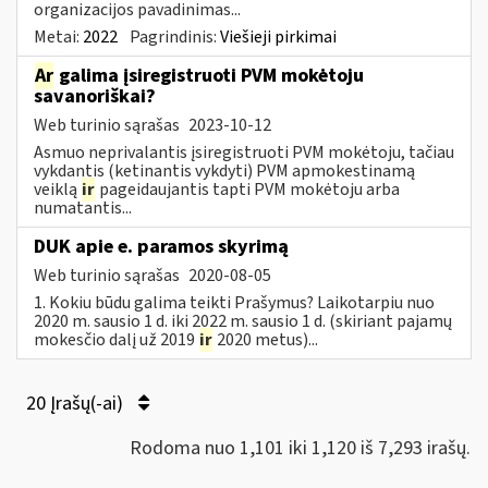
organizacijos pavadinimas...
Metai:
2022
Pagrindinis:
Viešieji pirkimai
Ar
galima įsiregistruoti PVM mokėtoju
savanoriškai?
Web turinio sąrašas
2023-10-12
Asmuo neprivalantis įsiregistruoti PVM mokėtoju, tačiau
vykdantis (ketinantis vykdyti) PVM apmokestinamą
veiklą
ir
pageidaujantis tapti PVM mokėtoju arba
numatantis...
DUK apie e. paramos skyrimą
Web turinio sąrašas
2020-08-05
1. Kokiu būdu galima teikti Prašymus? Laikotarpiu nuo
2020 m. sausio 1 d. iki 2022 m. sausio 1 d. (skiriant pajamų
mokesčio dalį už 2019
ir
2020 metus)...
20 Įrašų(-ai)
Rodoma nuo 1,101 iki 1,120 iš 7,293 irašų.