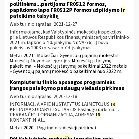
politinėms...partijoms FR0512 formos,
papildomo lapo FR0512P formos užpildymo
ir
pateikimo taisyklių
Web turinio sąrašas
2021-12-27
Informuojame, kad Valstybinės mokesčių inspekcijos
prie Lietuvos Respublikos finansų ministerijos viršininko
2021 m. lapkričio 4 d. įsakymu Nr. VA-76[1] buvo
pakeistas 2003 m. vasario 7 d. įsakymas...
Metai:
2021
Mokesčiai:
Gyventojų pajamų mokestis
Mokesčių žinyno kategorijos:
Mokesčių įstatymų
pakeitimai » Mokesčių įstatymų pakeitimai 2022 metais
» Gyventojų pajamų mokesčio pakeitimai nuo 2022 m.
Kompiuterių tinklo apsaugos programinės
įrangos palaikymo paslaugų viešasis pirkimas
Web turinio sąrašas
2020-12-18
INFORMACIJA APIE NUSTATYTUS LAIMĖTOJUS
IR
KETINIMĄ SUDARYTI SUTARTIS Paslaugų pirkimai I.
PERKANČIOJI ORGANIZACIJA, ADRESAS
IR
KONTAKTINIAI...
Metai:
2020
Pagrindinis:
Viešieji pirkimai
Dėl Valstybinės
mokesčių
inspekcijos prie