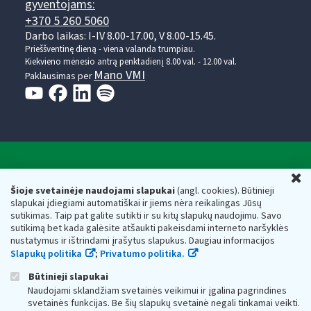
gyventojams:
+370 5 260 5060
Darbo laikas: I-IV 8.00-17.00, V 8.00-15.45.
Prieššventinę dieną - viena valanda trumpiau.
Kiekvieno mėnesio antrą penktadienį 8.00 val. - 12.00 val.
Mano VMI
Paklausimas per
Valstybinė mokesčių inspekcija prie Lietuvos
U
Respublikos finansų ministerijos
Šioje svetainėje naudojami slapukai
(angl. cookies). Būtinieji
slapukai įdiegiami automatiškai ir jiems nėra reikalingas Jūsų
Biudžetinė įstaiga. Juridinio asmens kodas — 188659752,
sutikimas. Taip pat galite sutikti ir su kitų slapukų naudojimu. Savo
adresas: Vasario 16-osios g. 14, 01107 Vilnius, Lietuva, el.paštas:
sutikimą bet kada galėsite atšaukti pakeisdami interneto naršyklės
vmi@vmi.lt
, E. pristatymo dėžutės adresas 188659752
nustatymus ir ištrindami įrašytus slapukus. Daugiau informacijos
Duomenys apie Valstybinę mokesčių inspekciją prie Lietuvos
Slapukų politika
;
Privatumo politika.
Respublikos finansų ministerijos kaupiami ir saugomi Juridinių
asmenų registre
Būtinieji slapukai
Naudojami sklandžiam svetainės veikimui ir įgalina pagrindines
svetainės funkcijas. Be šių slapukų svetainė negali tinkamai veikti.