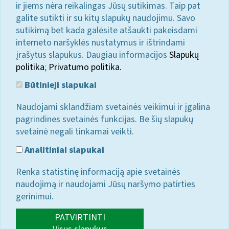
ir jiems nėra reikalingas Jūsų sutikimas. Taip pat
galite sutikti ir su kitų slapukų naudojimu. Savo
sutikimą bet kada galėsite atšaukti pakeisdami
interneto naršyklės nustatymus ir ištrindami
įrašytus slapukus. Daugiau informacijos
Slapukų
politika
;
Privatumo politika.
Būtinieji slapukai
Naudojami sklandžiam svetainės veikimui ir įgalina
pagrindines svetainės funkcijas. Be šių slapukų
svetainė negali tinkamai veikti.
Analitiniai slapukai
Renka statistinę informaciją apie svetainės
naudojimą ir naudojami Jūsų naršymo patirties
gerinimui.
PATVIRTINTI