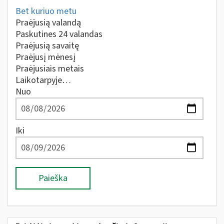
Bet kuriuo metu
Praėjusią valandą
Paskutines 24 valandas
Praėjusią savaitę
Praėjusį mėnesį
Praėjusiais metais
Laikotarpyje…
Nuo
Iki
Paieška