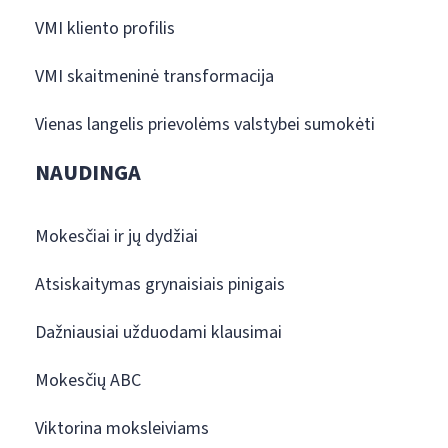
VMI kliento profilis
VMI skaitmeninė transformacija
Vienas langelis prievolėms valstybei sumokėti
NAUDINGA
Mokesčiai ir jų dydžiai
Atsiskaitymas grynaisiais pinigais
Dažniausiai užduodami klausimai
Mokesčių ABC
Viktorina moksleiviams