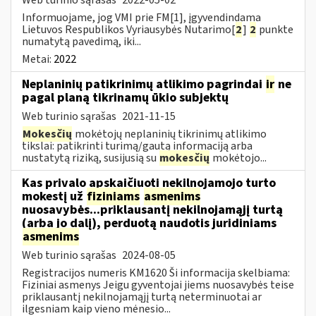
Informuojame, jog VMI prie FM[1], įgyvendindama
Lietuvos Respublikos Vyriausybės Nutarimo[
2
]
2
punkte
numatytą pavedimą, iki...
Metai:
2022
Neplaninių patikrinimų atlikimo pagrindai
ir
ne
pagal planą tikrinamų ūkio subjektų
Web turinio sąrašas
2021-11-15
Mokesčių
mokėtojų neplaninių tikrinimų atlikimo
tikslai: patikrinti turimą/gautą informaciją arba
nustatytą riziką, susijusią su
mokesčių
mokėtojo...
Kas privalo apskaičiuoti nekilnojamojo turto
mokestį už
fiziniams
asmenims
nuosavybės...priklausantį nekilnojamąjį turtą
(arba jo dalį), perduotą naudotis juridiniams
asmenims
Web turinio sąrašas
2024-08-05
Registracijos numeris KM1620 Ši informacija skelbiama:
Fiziniai asmenys Jeigu gyventojai jiems nuosavybės teise
priklausantį nekilnojamąjį turtą neterminuotai ar
ilgesniam kaip vieno mėnesio...