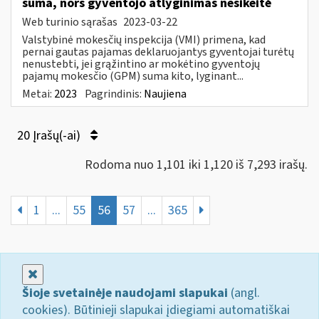
suma, nors gyventojo atlyginimas nesikeitė
Web turinio sąrašas
2023-03-22
Valstybinė mokesčių inspekcija (VMI) primena, kad
pernai gautas pajamas deklaruojantys gyventojai turėtų
nenustebti, jei grąžintino ar mokėtino gyventojų
pajamų mokesčio (GPM) suma kito, lyginant...
Metai:
2023
Pagrindinis:
Naujiena
20 Įrašų(-ai)
Rodoma nuo 1,101 iki 1,120 iš 7,293 irašų.
1
...
55
56
57
...
365
Uždaryti
Šioje svetainėje naudojami slapukai
(angl.
cookies). Būtinieji slapukai įdiegiami automatiškai