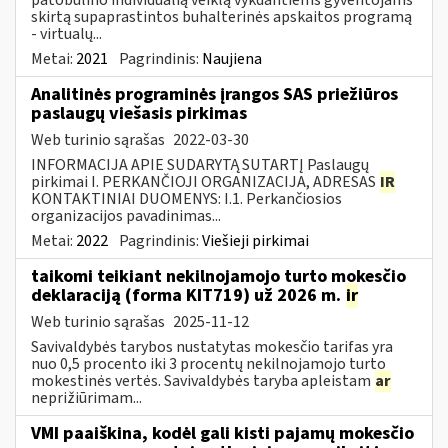
skirtą supaprastintos buhalterinės apskaitos programą
- virtualų...
Metai:
2021
Pagrindinis:
Naujiena
Analitinės programinės įrangos SAS priežiūros
paslaugų viešasis pirkimas
Web turinio sąrašas
2022-03-30
INFORMACIJA APIE SUDARYTĄ SUTARTĮ Paslaugų
pirkimai I. PERKANČIOJI ORGANIZACIJA, ADRESAS
IR
KONTAKTINIAI DUOMENYS: I.1. Perkančiosios
organizacijos pavadinimas...
Metai:
2022
Pagrindinis:
Viešieji pirkimai
taikomi teikiant nekilnojamojo turto mokesčio
deklaraciją (forma KIT719) už 2026 m.
ir
Web turinio sąrašas
2025-11-12
Savivaldybės tarybos nustatytas mokesčio tarifas yra
nuo 0,5 procento iki 3 procentų nekilnojamojo turto
mokestinės vertės. Savivaldybės taryba apleistam
ar
neprižiūrimam...
VMI paaiškina, kodėl gali kisti pajamų mokesčio