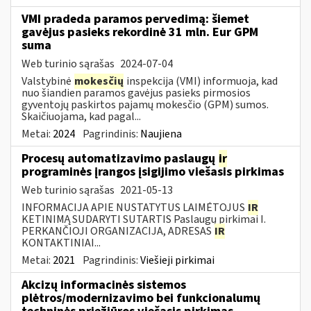
VMI pradeda paramos pervedimą: šiemet
gavėjus pasieks rekordinė 31 mln. Eur GPM
suma
Web turinio sąrašas
2024-07-04
Valstybinė
mokesčių
inspekcija (VMI) informuoja, kad
nuo šiandien paramos gavėjus pasieks pirmosios
gyventojų paskirtos pajamų mokesčio (GPM) sumos.
Skaičiuojama, kad pagal...
Metai:
2024
Pagrindinis:
Naujiena
Procesų automatizavimo paslaugų
ir
programinės įrangos įsigijimo viešasis pirkimas
Web turinio sąrašas
2021-05-13
INFORMACIJA APIE NUSTATYTUS LAIMĖTOJUS
IR
KETINIMĄ SUDARYTI SUTARTIS Paslaugų pirkimai I.
PERKANČIOJI ORGANIZACIJA, ADRESAS
IR
KONTAKTINIAI...
Metai:
2021
Pagrindinis:
Viešieji pirkimai
Akcizų informacinės sistemos
plėtros/modernizavimo bei funkcionalumų