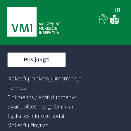
Prisijungti
Mokesčių mokėtojų informacija
Formos
Rinkmenos / Atviri duomenys
Skaičiuoklės ir pagalbininkai
Sąskaitos ir įmokų kodai
Mokesčių žinynas