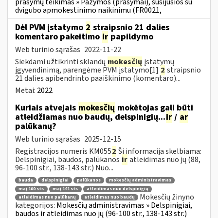
prašymų teikimas » Pažymos (prašymai), susijusios su
dvigubo apmokestinimo naikinimu (FR0021,
Dėl PVM įstatymo
2
straipsnio 21 dalies
komentaro pakeitimo
ir
papildymo
Web turinio sąrašas
2022-11-22
Siekdami užtikrinti sklandų
mokesčių
įstatymų
įgyvendinimą, parengėme PVM įstatymo[1]
2
straipsnio
21 dalies apibendrinto paaiškinimo (komentaro)...
Metai:
2022
Kuriais atvejais
mokesčių
mokėtojas gali būti
atleidžiamas nuo baudų, delspinigių...
ir
/
ar
palūkanų?
Web turinio sąrašas
2025-12-15
Registracijos numeris KM055
2
Ši informacija skelbiama:
Delspinigiai, baudos, palūkanos
ir
atleidimas nuo jų (88,
96-100 str., 138-143 str.) Nuo...
bauda
delspinigiai
palūkanos
mokesčių administravimas
maį 100 str.
maį 141 str.
atleidimas nuo delspinigių
Mokesčių žinyno
atleidimas nuo palūkanų
atleidimas nuo baudų
kategorijos:
Mokesčių administravimas » Delspinigiai,
baudos ir atleidimas nuo jų (96-100 str., 138-143 str.)