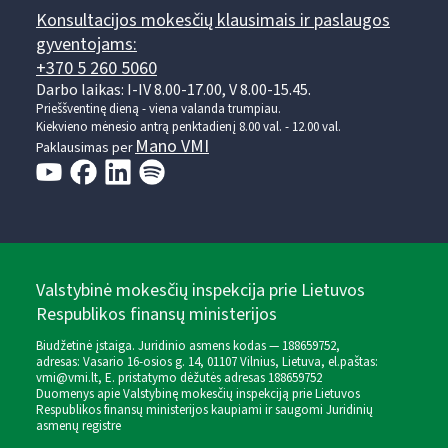
Konsultacijos mokesčių klausimais ir paslaugos
gyventojams:
+370 5 260 5060
Darbo laikas: I-IV 8.00-17.00, V 8.00-15.45.
Prieššventinę dieną - viena valanda trumpiau.
Kiekvieno mėnesio antrą penktadienį 8.00 val. - 12.00 val.
Mano VMI
Paklausimas per
Valstybinė mokesčių inspekcija prie Lietuvos
Respublikos finansų ministerijos
Biudžetinė įstaiga. Juridinio asmens kodas — 188659752,
adresas: Vasario 16-osios g. 14, 01107 Vilnius, Lietuva, el.paštas:
vmi@vmi.lt
, E. pristatymo dėžutės adresas 188659752
Duomenys apie Valstybinę mokesčių inspekciją prie Lietuvos
Respublikos finansų ministerijos kaupiami ir saugomi Juridinių
asmenų registre