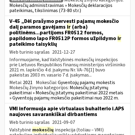
Mokesčių žinyno kategorijos:
deklaracijos duomenų anuliavimas
Mokesčių administravimas » Mokesčių deklaracijos
pateikimas, tikslinimas (73-80 str.)
V-45 „Dėl prašymo pervesti pajamų mokesčio
dalį paramos gavėjams
ir
(arba)
politinėms...partijoms FR0512 formos,
papildomo lapo FR0512P formos užpildymo
ir
pateikimo taisyklių
Web turinio sąrašas
2021-12-27
Informuojame, kad Valstybinės mokesčių inspekcijos
prie Lietuvos Respublikos finansų ministerijos viršininko
2021 m. lapkričio 4 d. įsakymu Nr. VA-76[1] buvo
pakeistas 2003 m. vasario 7 d. įsakymas...
Metai:
2021
Mokesčiai:
Gyventojų pajamų mokestis
Mokesčių žinyno kategorijos:
Mokesčių įstatymų
pakeitimai » Mokesčių įstatymų pakeitimai 2022 metais
» Gyventojų pajamų mokesčio pakeitimai nuo 2022 m.
VMI informuoja apie virtualaus buhalterio i.APS
naujoves savarankiškai dirbantiems
Web turinio sąrašas
2021-09-07
Valstybinė
mokesčių
inspekcija (toliau – VMI)
patobulino individualią veiklą vykdantiems gyventojams