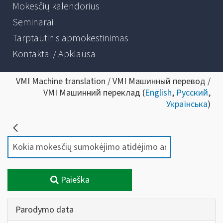
Mokesčių kalendorius
Seminarai
Tarptautinis apmokestinimas
Kontaktai / Apklausa
VMI Machine translation / VMI Машинный перевод /
VMI Машинний переклад (
English
,
Русский
,
Українська
)
Paieška
Parodymo data