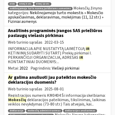
ntm
ntmį 3 str.
ntmį 12 str.
Mokesčių žinyno
nekilnojamojo turto nuoma juridiniams asmenims
kategorijos:
Nekilnojamojo turto mokestis » Mokesčio
apskaičiavimas, deklaravimas, mokėjimas (11, 12 str.) »
Fiziniai asmenys
Analitinės programinės įrangos SAS priežiūros
paslaugų viešasis pirkimas
Web turinio sąrašas
2022-03-15
INFORMACIJA APIE NUSTATYTĄ LAIMĖTOJĄ
IR
KETINIMĄ SUDARYTI SUTARTĮ Prekių pirkimai I.
PERKANČIOJI ORGANIZACIJA, ADRESAS
IR
KONTAKTINIAI DUOMENYS:...
Metai:
2022
Pagrindinis:
Viešieji pirkimai
Ar
galima anuliuoti jau pateiktos mokesčio
deklaracijos duomenis?
Web turinio sąrašas
2025-08-01
Registracijos numeris KM0404 Ši informacija skelbiama:
Mokesčių
deklaracijos pateikimas, tikslinimas, laikinas
veiklos nevykdymas (73-80 str.) Tais atvejais, kai...
deklaracija
mokesčių administravimas
deklaracijos anuliavimas