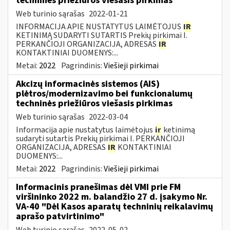
techninės priežiūros viešasis pirkimas
Web turinio sąrašas
2022-01-21
INFORMACIJA APIE NUSTATYTUS LAIMĖTOJUS
IR
KETINIMĄ SUDARYTI SUTARTIS Prekių pirkimai I.
PERKANČIOJI ORGANIZACIJA, ADRESAS
IR
KONTAKTINIAI DUOMENYS:...
Metai:
2022
Pagrindinis:
Viešieji pirkimai
Akcizų informacinės sistemos (AIS)
plėtros/modernizavimo bei funkcionalumų
techninės priežiūros viešasis pirkimas
Web turinio sąrašas
2022-03-04
Informacija apie nustatytus laimėtojus
ir
ketinimą
sudaryti sutartis Prekių pirkimai I. PERKANČIOJI
ORGANIZACIJA, ADRESAS
IR
KONTAKTINIAI
DUOMENYS:...
Metai:
2022
Pagrindinis:
Viešieji pirkimai
Informacinis pranešimas dėl VMI prie FM
viršininko 2022 m. balandžio 27 d. įsakymo Nr.
VA-40 "Dėl Kasos aparatų techninių reikalavimų
aprašo patvirtinimo"
Web turinio sąrašas
2022-05-02