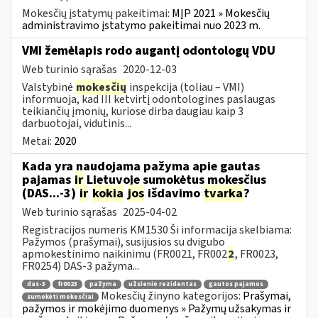
Mokesčių įstatymų pakeitimai:
MĮP 2021 » Mokesčių
administravimo įstatymo pakeitimai nuo 2023 m.
VMI žemėlapis rodo augantį odontologų VDU
Web turinio sąrašas
2020-12-03
Valstybinė
mokesčių
inspekcija (toliau – VMI)
informuoja, kad III ketvirtį odontologines paslaugas
teikiančių įmonių, kuriose dirba daugiau kaip 3
darbuotojai, vidutinis...
Metai:
2020
Kada yra naudojama pažyma apie gautas
pajamas
ir
Lietuvoje sumokėtus mokesčius
(DAS...-3)
ir
kokia
jos
išdavimo
tvarka
?
Web turinio sąrašas
2025-04-02
Registracijos numeris KM1530 Ši informacija skelbiama:
Pažymos (prašymai), susijusios su dvigubo
apmokestinimo naikinimu (FR0021, FR002
2
, FR0023,
FR0254) DAS-3 pažyma...
das-3
fr0023
pažyma
užsienio rezidentas
gautos pajamos
Mokesčių žinyno kategorijos:
Prašymai,
sumokėti mokesčiai
pažymos ir mokėjimo duomenys » Pažymų užsakymas ir