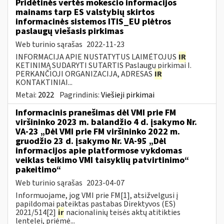
Pridėtinės vertės mokesčio informacijos
mainams tarp ES valstybių skirtos
informacinės sistemos ITIS_EU plėtros
paslaugų viešasis pirkimas
Web turinio sąrašas
2022-11-23
INFORMACIJA APIE NUSTATYTUS LAIMĖTOJUS
IR
KETINIMĄ SUDARYTI SUTARTIS Paslaugų pirkimai I.
PERKANČIOJI ORGANIZACIJA, ADRESAS
IR
KONTAKTINIAI...
Metai:
2022
Pagrindinis:
Viešieji pirkimai
Informacinis pranešimas dėl VMI prie FM
viršininko 2023 m. balandžio 4 d. įsakymo Nr.
VA-23 „Dėl VMI prie FM viršininko 2022 m.
gruodžio 23 d. įsakymo Nr. VA-95 „Dėl
informacijos apie platformose vykdomas
veiklas teikimo VMI taisyklių patvirtinimo“
pakeitimo“
Web turinio sąrašas
2023-04-07
Informuojame, jog VMI prie FM[1], atsižvelgusi į
papildomai pateiktas pastabas Direktyvos (ES)
2021/514[2]
ir
nacionalinių teisės aktų atitikties
lentelei, priėmė...