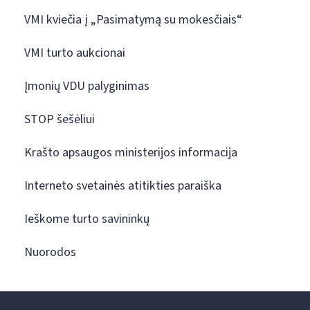
VMI kviečia į „Pasimatymą su mokesčiais“
VMI turto aukcionai
Įmonių VDU palyginimas
STOP šešėliui
Krašto apsaugos ministerijos informacija
Interneto svetainės atitikties paraiška
Ieškome turto savininkų
Nuorodos