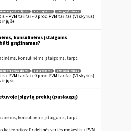
nėms organizacijoms
atstovybėms
pvm grąžinimas
s » PVM tarifai » 0 proc. PVM tarifas (VI skyrius)
ir jų še
bėms, konsulinėms įstaigoms
būti grąžinamas?
atinėms, konsulinėms įstaigoms, tarpt.
nėms organizacijoms
atstovybėms
pvm grąžinimas
s » PVM tarifai » 0 proc. PVM tarifas (VI skyrius)
ir jų še
Lietuvoje įsigytų prekių (paslaugų)
atinėms, konsulinėms įstaigoms, tarpt.
o kategorijos:
Pridėtinės vertės mokestis » PVM