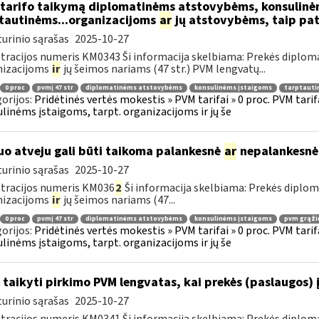
tarifo taikymą diplomatinėms atstovybėms, konsulinė
tautinėms...organizacijoms
ar
jų atstovybėms, taip pat
urinio sąrašas
2025-10-27
tracijos numeris KM0343 Ši informacija skelbiama: Prekės diplom
nizacijoms
ir
jų šeimos nariams (47 str.) PVM lengvatų...
0 proc
pvmį 47 str
diplomatinėms atstovybėms
konsulinėms įstaigoms
tarptauti
orijos:
Pridėtinės vertės mokestis » PVM tarifai » 0 proc. PVM tari
linėms įstaigoms, tarpt. organizacijoms ir jų še
uo atveju gali būti taikoma palankesnė
ar
nepalankesnė
urinio sąrašas
2025-10-27
tracijos numeris KM036
2
Ši informacija skelbiama: Prekės diplo
nizacijoms
ir
jų šeimos nariams (47...
0 proc
pvmį 47 str
diplomatinėms atstovybėms
konsulinėms įstaigoms
pvm grąži
orijos:
Pridėtinės vertės mokestis » PVM tarifai » 0 proc. PVM tari
linėms įstaigoms, tarpt. organizacijoms ir jų še
 taikyti pirkimo PVM lengvatas, kai prekės (paslaugos) 
urinio sąrašas
2025-10-27