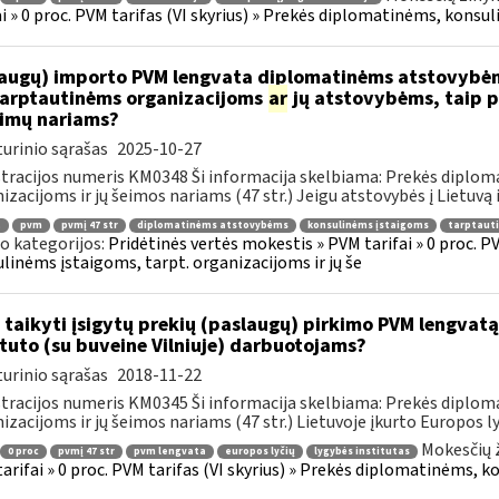
ai » 0 proc. PVM tarifas (VI skyrius) » Prekės diplomatinėms, konsul
augų) importo PVM lengvata diplomatinėms atstovybėm
.tarptautinėms organizacijoms
ar
jų atstovybėms, taip p
eimų nariams?
urinio sąrašas
2025-10-27
tracijos numeris KM0348 Ši informacija skelbiama: Prekės diplom
izacijoms ir jų šeimos nariams (47 str.) Jeigu atstovybės į Lietuvą 
.
pvm
pvmį 47 str
diplomatinėms atstovybėms
konsulinėms įstaigoms
tarptaut
o kategorijos:
Pridėtinės vertės mokestis » PVM tarifai » 0 proc. P
linėms įstaigoms, tarpt. organizacijoms ir jų še
 taikyti įsigytų prekių (paslaugų) pirkimo PVM lengvatą
ituto (su buveine Vilniuje) darbuotojams?
urinio sąrašas
2018-11-22
tracijos numeris KM0345 Ši informacija skelbiama: Prekės diplom
izacijoms ir jų šeimos nariams (47 str.) Lietuvoje įkurto Europos lyč
Mokesčių 
0 proc
pvmį 47 str
pvm lengvata
europos lyčių
lygybės institutas
arifai » 0 proc. PVM tarifas (VI skyrius) » Prekės diplomatinėms, k