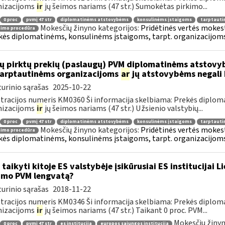
nizacijoms
ir
jų šeimos nariams (47 str.) Sumokėtas pirkimo...
0 proc
pvmį 47 str
diplomatinėms atstovybėms
konsulinėms įstaigoms
tarptauti
Mokesčių žinyno kategorijos:
Pridėtinės vertės mokesti
nimo procedūra
kės diplomatinėms, konsulinėms įstaigoms, tarpt. organizacijoms 
ų pirktų prekių (paslaugų) PVM diplomatinėms atstovy
.tarptautinėms organizacijoms
ar
jų atstovybėms negali 
urinio sąrašas
2025-10-22
tracijos numeris KM0360 Ši informacija skelbiama: Prekės diplom
nizacijoms
ir
jų šeimos nariams (47 str.) Užsienio valstybių...
0 proc
pvmį 47 str
diplomatinėms atstovybėms
konsulinėms įstaigoms
tarptauti
Mokesčių žinyno kategorijos:
Pridėtinės vertės mokesti
nimo procedūra
kės diplomatinėms, konsulinėms įstaigoms, tarpt. organizacijoms 
 taikyti kitoje ES valstybėje įsikūrusiai ES institucijai 
imo PVM lengvatą?
urinio sąrašas
2018-11-22
tracijos numeris KM0346 Ši informacija skelbiama: Prekės diplom
nizacijoms
ir
jų šeimos nariams (47 str.) Taikant 0 proc. PVM...
Mokesčių žinyn
0 proc
pvmį 47 str
es institucija
europos sąjungos institucija