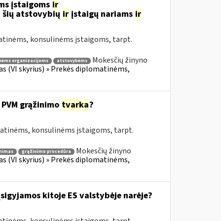
ms įstaigoms
ir
 šių atstovybių
ir
įstaigų nariams
ir
atinėms, konsulinėms įstaigoms, tarpt.
Mokesčių žinyno
nėms organizacijoms
atstovybėms
fas (VI skyrius) » Prekės diplomatinėms,
 PVM grąžinimo
tvarka
?
matinėms, konsulinėms įstaigoms, tarpt.
Mokesčių žinyno
nimas
grąžinimo procedūra
fas (VI skyrius) » Prekės diplomatinėms,
įsigyjamos kitoje ES valstybėje narėje?