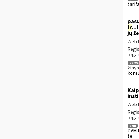
tarif
pasl
ir
..
jų š
Web t
Regis
organ
0 proc
žinyn
konsu
Kaip
inst
Web t
Regis
organ
pvm
PVM t
še