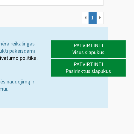
1
 nėra reikalingas
PATVIRTINTI
aukti pakeisdami
Visus slapukus
ivatumo politika.
PATVIRTINTI
Pasirinktus slapukus
nės naudojimą ir
mui.