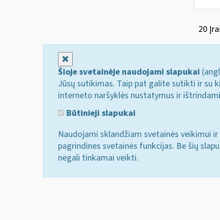
20 Įra
Uždaryti
Šioje svetainėje naudojami slapukai
(angl
Jūsų sutikimas. Taip pat galite sutikti ir s
interneto naršyklės nustatymus ir ištrindam
Būtinieji slapukai
Naudojami sklandžiam svetainės veikimui ir 
pagrindines svetainės funkcijas. Be šių slap
negali tinkamai veikti.