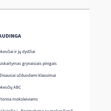
AUDINGA
kesčiai ir jų dydžiai
siskaitymas grynaisiais pinigais
žniausiai užduodami klausimai
kesčių ABC
ktorina moksleiviams