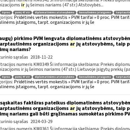
tracijos numeris KM0341 Ši informacija skelbiama: Prekės diplom
nizacijoms
ir
jų šeimos nariams (47 str.) Atstovybės...
0 proc
pvmį 47 str
diplomatinėms atstovybėms
konsulinėms įstaigoms
tarptauti
orijos:
Pridėtinės vertės mokestis » PVM tarifai » 0 proc. PVM tari
linėms įstaigoms, tarpt. organizacijoms ir jų še
augų) pirkimo PVM lengvata diplomatinėms atstovybėm
.tarptautinėms organizacijoms
ar
jų atstovybėms, taip p
eimų nariams?
urinio sąrašas
2018-11-22
tracijos numeris KM0349 Ši informacija skelbiama: Prekės diplom
izacijoms ir jų šeimos nariams (47 str.) Lietuvoje įsigytų prekių (pa
0 proc
pvmį 47 str
diplomatinėms atstovybėms
konsulinėms įstaigoms
tarptauti
orijos:
Pridėtinės vertės mokestis » PVM tarifai » 0 proc. PVM tari
linėms įstaigoms, tarpt. organizacijoms ir jų še
sąskaitas faktūras pateikus diplomatinėms atstovybėm
.tarptautinėms organizacijoms
ar
jų atstovybėms, taip p
eimų nariams gali būti grąžinamas sumokėtas pirkimo P
urinio sąrašas
2024-03-29
tracijos numeris KM0361 Ši informacija skelbiama: Prekės diplom