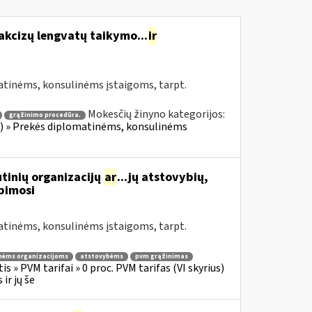
akcizų lengvatų taikymo...
ir
atinėms, konsulinėms įstaigoms, tarpt.
Mokesčių žinyno kategorijos:
grąžinimo procedūra.
ius) » Prekės diplomatinėms, konsulinėms
tinių organizacijų
ar
...jų atstovybių,
ipimosi
atinėms, konsulinėms įstaigoms, tarpt.
nėms organizacijoms
atstovybėms
pvm grąžinimas
s » PVM tarifai » 0 proc. PVM tarifas (VI skyrius)
ir jų še