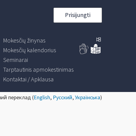
Prisijungti
Mokesčių žinynas
Mokesčių kalendorius
Seminarai
Tarptautinis apmokestinimas
Kontaktai / Apklausa
ний переклад (
English
,
Русский
,
Українська
)