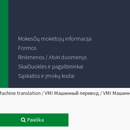
Mokesčių mokėtojų informacija
Formos
Rinkmenos / Atviri duomenys
Skaičiuoklės ir pagalbininkai
Sąskaitos ir įmokų kodai
Machine translation / VMI Машинный перевод / VMI Машин
Paieška