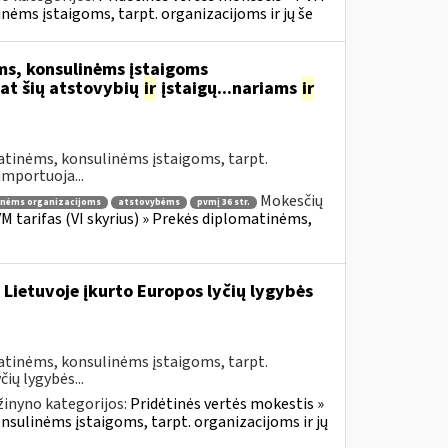
inėms įstaigoms, tarpt. organizacijoms ir jų še
s, konsulinėms įstaigoms
at šių atstovybių
ir
įstaigų...nariams
ir
atinėms, konsulinėms įstaigoms, tarpt.
importuoja...
Mokesčių
inėms organizacijoms
atstovybėms
pvmį 36 str.
VM tarifas (VI skyrius) » Prekės diplomatinėms,
 Lietuvoje įkurto Europos lyčių lygybės
atinėms, konsulinėms įstaigoms, tarpt.
ių lygybės...
žinyno kategorijos:
Pridėtinės vertės mokestis »
onsulinėms įstaigoms, tarpt. organizacijoms ir jų