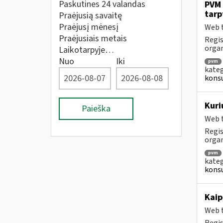
Paskutines 24 valandas
PVM 
tarp
Praėjusią savaitę
Praėjusį mėnesį
Web t
Praėjusiais metais
Regis
orga
Laikotarpyje…
Nuo
Iki
pvm
kateg
konsu
Kuri
Paieška
Web t
Regis
orga
pvm
kateg
konsu
Kaip
Web t