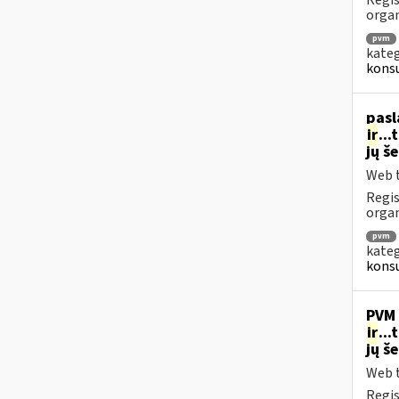
Regis
orga
pvm
kateg
konsu
pasl
ir
..
jų š
Web t
Regis
organ
pvm
kateg
konsu
PVM 
ir
..
jų š
Web t
Regis