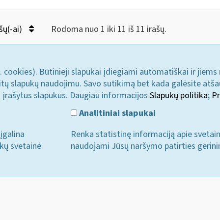
šų(-ai)
Rodoma nuo 1 iki 11 iš 11 irašų.
. cookies). Būtinieji slapukai įdiegiami automatiškai ir jiems
u kitų slapukų naudojimu. Savo sutikimą bet kada galėsite atš
i įrašytus slapukus. Daugiau informacijos
Slapukų politika
;
Pr
Analitiniai slapukai
įgalina
Renka statistinę informaciją apie svetai
ukų svetainė
naudojami Jūsų naršymo patirties gerini