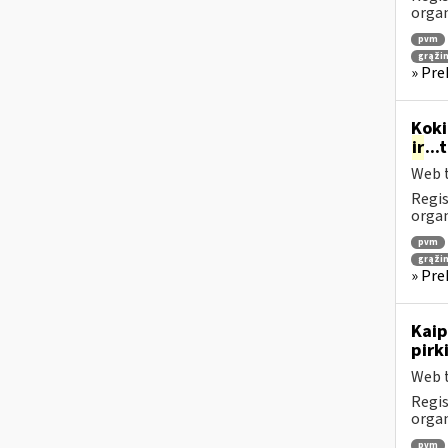
orga
pvm
grąži
» Pre
Koki
ir
..
Web t
Regis
orga
pvm
grąži
» Pre
Kaip
pirk
Web t
Regis
orga
pvm