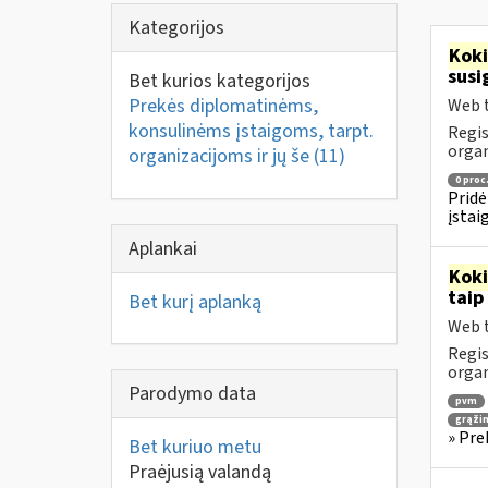
Kategorijos
Kok
susi
Bet kurios kategorijos
Prekės diplomatinėms,
Web t
konsulinėms įstaigoms, tarpt.
Regis
orga
organizacijoms ir jų še
(11)
0 proc
Pridė
įstai
Aplankai
Kok
taip
Bet kurį aplanką
Web t
Regis
orga
Parodymo data
pvm
grąži
» Pre
Bet kuriuo metu
Praėjusią valandą