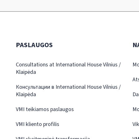
PASLAUGOS
N
Consultations at International House Vilnius /
Mo
Klaipėda
At
Консультации в International House Vilnius /
Klaipėda
Da
VMI teikiamos paslaugos
Mo
VMI kliento profilis
Vi