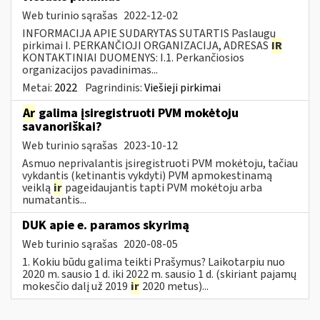
Web turinio sąrašas
2022-12-02
INFORMACIJA APIE SUDARYTAS SUTARTIS Paslaugų
pirkimai I. PERKANČIOJI ORGANIZACIJA, ADRESAS
IR
KONTAKTINIAI DUOMENYS: I.1. Perkančiosios
organizacijos pavadinimas...
Metai:
2022
Pagrindinis:
Viešieji pirkimai
Ar
galima įsiregistruoti PVM mokėtoju
savanoriškai?
Web turinio sąrašas
2023-10-12
Asmuo neprivalantis įsiregistruoti PVM mokėtoju, tačiau
vykdantis (ketinantis vykdyti) PVM apmokestinamą
veiklą
ir
pageidaujantis tapti PVM mokėtoju arba
numatantis...
DUK apie e. paramos skyrimą
Web turinio sąrašas
2020-08-05
1. Kokiu būdu galima teikti Prašymus? Laikotarpiu nuo
2020 m. sausio 1 d. iki 2022 m. sausio 1 d. (skiriant pajamų
mokesčio dalį už 2019
ir
2020 metus)...