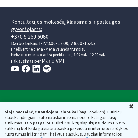
Konsultacijos mokesčių klausimais ir paslaugos
gyventojams:
+370 5 260 5060
Darbo laikas: I-IV 8.00-17.00, V 8.00-15.45.
Prieššventinę dieną - viena valanda trumpiau.
Kiekvieno mėnesio antrą penktadienį 8.00 val. - 12.00 val.
Mano VMI
Paklausimas per
Valstybinė mokesčių inspekcija prie Lietuvos
U
Respublikos finansų ministerijos
Šioje svetainėje naudojami slapukai
(angl. cookies). Būtinieji
slapukai įdiegiami automatiškai ir jiems nėra reikalingas Jūsų
Biudžetinė įstaiga. Juridinio asmens kodas — 188659752,
sutikimas. Taip pat galite sutikti ir su kitų slapukų naudojimu. Savo
adresas: Vasario 16-osios g. 14, 01107 Vilnius, Lietuva, el.paštas:
sutikimą bet kada galėsite atšaukti pakeisdami interneto naršyklės
vmi@vmi.lt
, E. pristatymo dėžutės adresas 188659752
nustatymus ir ištrindami įrašytus slapukus. Daugiau informacijos
Duomenys apie Valstybinę mokesčių inspekciją prie Lietuvos