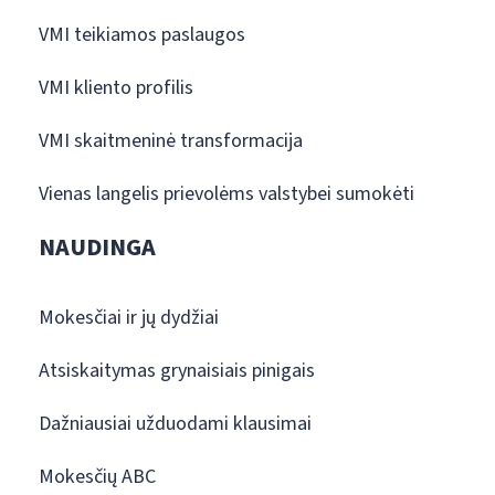
VMI teikiamos paslaugos
VMI kliento profilis
VMI skaitmeninė transformacija
Vienas langelis prievolėms valstybei sumokėti
NAUDINGA
Mokesčiai ir jų dydžiai
Atsiskaitymas grynaisiais pinigais
Dažniausiai užduodami klausimai
Mokesčių ABC