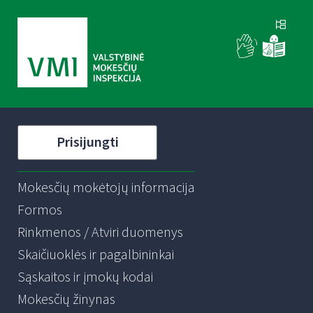
Prisijungti
Mokesčių mokėtojų informacija
Formos
Rinkmenos / Atviri duomenys
Skaičiuoklės ir pagalbininkai
Sąskaitos ir įmokų kodai
Mokesčių žinynas