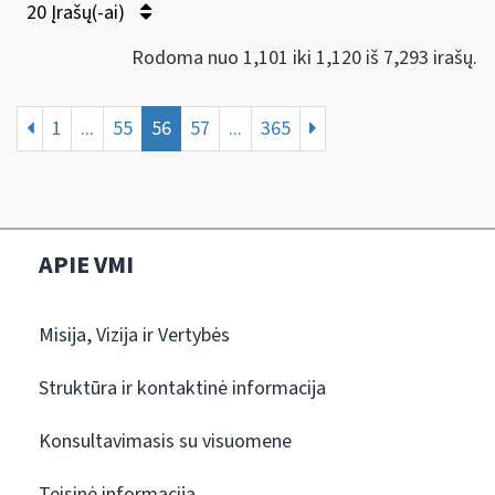
20 Įrašų(-ai)
Rodoma nuo 1,101 iki 1,120 iš 7,293 irašų.
1
...
55
56
57
...
365
APIE VMI
Misija, Vizija ir Vertybės
Struktūra ir kontaktinė informacija
Konsultavimasis su visuomene
Teisinė informacija