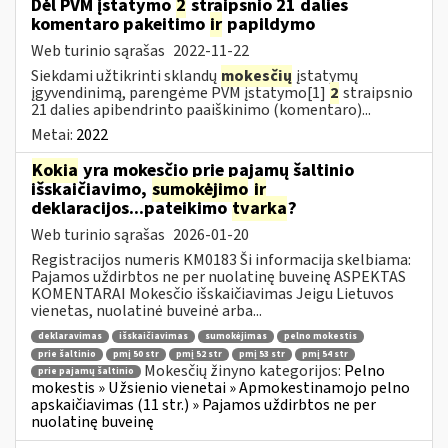
Dėl PVM įstatymo
2
straipsnio 21 dalies
komentaro pakeitimo
ir
papildymo
Web turinio sąrašas
2022-11-22
Siekdami užtikrinti sklandų
mokesčių
įstatymų
įgyvendinimą, parengėme PVM įstatymo[1]
2
straipsnio
21 dalies apibendrinto paaiškinimo (komentaro)...
Metai:
2022
Kokia
yra mokesčio prie pajamų šaltinio
išskaičiavimo,
sumokėjimo
ir
deklaracijos...pateikimo
tvarka
?
Web turinio sąrašas
2026-01-20
Registracijos numeris KM0183 Ši informacija skelbiama:
Pajamos uždirbtos ne per nuolatinę buveinę ASPEKTAS
KOMENTARAI Mokesčio išskaičiavimas Jeigu Lietuvos
vienetas, nuolatinė buveinė arba...
deklaravimas
išskaičiavimas
sumokėjimas
pelno mokestis
prie šaltinio
pmį 50 str
pmį 52 str
pmį 53 str
pmį 54 str
Mokesčių žinyno kategorijos:
Pelno
prie pajamų šaltinio
mokestis » Užsienio vienetai » Apmokestinamojo pelno
apskaičiavimas (11 str.) » Pajamos uždirbtos ne per
nuolatinę buveinę