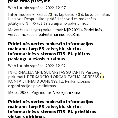
pakeitimo įstatymo
Web turinio sąrašas
2022-12-07
Informuojame, kad 202
2
m. lapkričio 2
2
d. buvo priimtas
Lietuvos Respublikos pridėtinės vertės mokesčio
įstatymo Nr. IX-751 19 straipsnio pakeitimo...
Mokesčių įstatymų pakeitimai:
MĮP 2021 » Pridetinės
vertės mokesčio pakeitimai nuo 2023 m.
Pridėtinės vertės mokesčio informacijos
mainams tarp ES valstybių skirtos
informacinės sistemos ITIS_EU plėtros
paslaugų viešasis pirkimas
Web turinio sąrašas
2022-12-02
INFORMACIJA APIE SUDARYTAS SUTARTIS Paslaugų
pirkimai I. PERKANČIOJI ORGANIZACIJA, ADRESAS
IR
KONTAKTINIAI DUOMENYS: I.1. Perkančiosios
organizacijos pavadinimas...
Metai:
2022
Pagrindinis:
Viešieji pirkimai
Pridėtinės vertės mokesčio informacijos
mainams tarp ES valstybių skirtos
informacinės sistemos ITIS_EU priežiūros
viešasis pirkimas