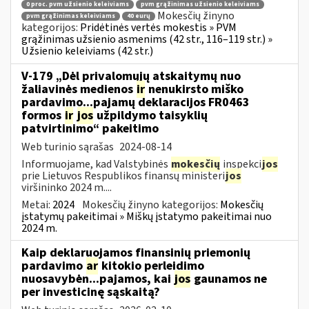
0 proc. pvm užsienio keleiviams
pvm grąžinimas užsienio keleiviams
Mokesčių žinyno
pvm grąžinimas keleiviams
40 eurų
kategorijos:
Pridėtinės vertės mokestis » PVM
grąžinimas užsienio asmenims (42 str., 116–119 str.) »
Užsienio keleiviams (42 str.)
V-179 „Dėl privalomųjų atskaitymų nuo
žaliavinės medienos
ir
nenukirsto miško
pardavimo...pajamų deklaracijos FR0463
formos
ir
jos
užpildymo taisyklių
patvirtinimo“ pakeitimo
Web turinio sąrašas
2024-08-14
Informuojame, kad Valstybinės
mokesčių
inspekci
jos
prie Lietuvos Respublikos finansų ministeri
jos
viršininko 2024 m....
Metai:
2024
Mokesčių žinyno kategorijos:
Mokesčių
įstatymų pakeitimai » Miškų įstatymo pakeitimai nuo
2024 m.
Kaip deklaruojamos finansinių priemonių
pardavimo
ar
kitokio perleidimo
nuosavybėn...pajamos, kai
jos
gaunamos ne
per investicinę sąskaitą?