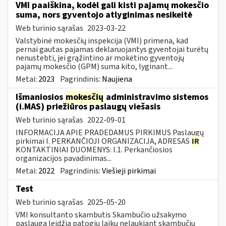
VMI paaiškina, kodėl gali kisti pajamų mokesčio
suma, nors gyventojo atlyginimas nesikeitė
Web turinio sąrašas
2023-03-22
Valstybinė mokesčių inspekcija (VMI) primena, kad
pernai gautas pajamas deklaruojantys gyventojai turėtų
nenustebti, jei grąžintino ar mokėtino gyventojų
pajamų mokesčio (GPM) suma kito, lyginant...
Metai:
2023
Pagrindinis:
Naujiena
Išmaniosios
mokesčių
administravimo sistemos
(i.MAS) priežiūros paslaugų viešasis
Web turinio sąrašas
2022-09-01
INFORMACIJA APIE PRADEDAMUS PIRKIMUS Paslaugų
pirkimai I. PERKANČIOJI ORGANIZACIJA, ADRESAS
IR
KONTAKTINIAI DUOMENYS: I.1. Perkančiosios
organizacijos pavadinimas...
Metai:
2022
Pagrindinis:
Viešieji pirkimai
Test
Web turinio sąrašas
2025-05-20
VMI konsultanto skambutis Skambučio užsakymo
paslauga leidžia patogiu laiku nelaukiant skambučių