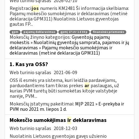
Web turinio sąrašas
2026-02-10
Registraci
jos
numeris KM2481 Ši informacija skelbiama:
Pajamų mokesčio sumokėjimas ir deklaravimas (metinė
deklaracija GPM311) Nuolatinis Lietuvos gyventojas
gautas FP...
gpm
pajamų deklaravimas
gpmį 17 str 1 d 30 p
finansinės priemonės
Mokesčių žinyno kategorijos:
Gyventojų pajamų
mokestis » Nuolatinių gyventojų samprata, pajamos ir jų
deklaravimas » Pajamų mokesčio sumokėjimas ir
deklaravimas (metinė deklaracija GPM311)
1. Kas yra OSS?
Web turinio sąrašas
2021-06-09
OSS iš esmės yra sistema, kuri leidžia pardavėjams,
parduodantiems tam tikras prekes
ar
paslaugas, už
kurias PVM turėtų būti sumokėtas kitoje valstybėje
narėje, PVM...
Mokesčių įstatymų pakeitimai:
MĮP 2021 » E-prekyba ir
PVM nuo 2021 m. liepos 1 d.
Mokesčio sumokėjimas
ir
deklaravimas
Web turinio sąrašas
2018-12-03
Nuolatinis Lietuvos gyventojas gavęs užsienio