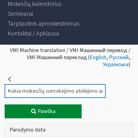
Mokesčių kalendorius
Seminarai
Tarptautinis apmokestinimas
Kontaktai / Apklausa
VMI Machine translation / VMI Машинный перевод /
VMI Машинний переклад (
English
,
Русский
,
Українська
)
Paieška
Parodymo data