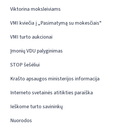
Viktorina moksleiviams
VMI kviečia į „Pasimatymą su mokesčiais“
VMI turto aukcionai
Įmonių VDU palyginimas
STOP šešėliui
Krašto apsaugos ministerijos informacija
Interneto svetainės atitikties paraiška
Ieškome turto savininkų
Nuorodos