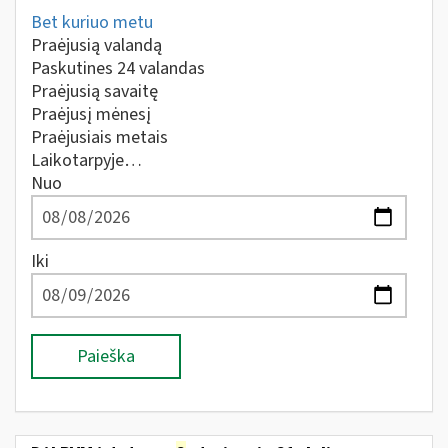
Bet kuriuo metu
Praėjusią valandą
Paskutines 24 valandas
Praėjusią savaitę
Praėjusį mėnesį
Praėjusiais metais
Laikotarpyje…
Nuo
Iki
Paieška