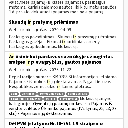
valstybėse pajamų (B klasės pajamos), pasibaigus
metams, kuriais pajamos gautos, iki kitų metų gegužės
1 d. privalo: deklaruoti pajamas metinėje pajamų...
Skundų
ir
prašymų priėmimas
Web turinio sąrašas
2020-04-09
Paslaugos pavadinimas - Skundų
ir
prašymų priėmimas.
Paslaugos gavėjai - Fiziniai
ir
juridiniai asmenys.
Paslaugos apibūdinimas: Mokesčių...
Ar
ūkininkui pardavus savo ūkyje užaugintas
sraiges
ir
pievagrybius, gautos pajamos
Web turinio sąrašas
2023-11-22
Registracijos numeris KM0788 Ši informacija skelbiama:
Pajamos / išmokos
ir
jų deklaravimas Pagal Lietuvos
Respublikos žemės ūkio
ir
kaimo plėtros...
gpm
ūkininkas
žemės ūkio veikla
gpmį 2 str 33 p
Mokesčių žinyno
žemės ūkio produktas
sraigės
pievagrybiai
kategorijos:
Gyventojų pajamų mokestis » Pajamos iš
verslo/ veiklos » Ūkininko pajamos (IV skyrius, 22, 23, 27
str.) » Pajamos ir jų deklaravimas
Dėl PVM įstatymo Nr. IX-751 19 straipsnio