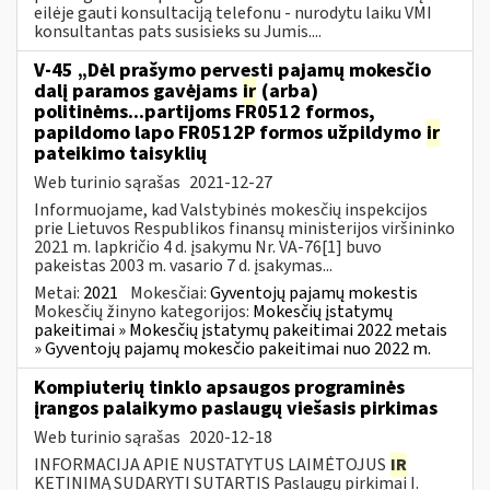
eilėje gauti konsultaciją telefonu - nurodytu laiku VMI
konsultantas pats susisieks su Jumis....
V-45 „Dėl prašymo pervesti pajamų mokesčio
dalį paramos gavėjams
ir
(arba)
politinėms...partijoms FR0512 formos,
papildomo lapo FR0512P formos užpildymo
ir
pateikimo taisyklių
Web turinio sąrašas
2021-12-27
Informuojame, kad Valstybinės mokesčių inspekcijos
prie Lietuvos Respublikos finansų ministerijos viršininko
2021 m. lapkričio 4 d. įsakymu Nr. VA-76[1] buvo
pakeistas 2003 m. vasario 7 d. įsakymas...
Metai:
2021
Mokesčiai:
Gyventojų pajamų mokestis
Mokesčių žinyno kategorijos:
Mokesčių įstatymų
pakeitimai » Mokesčių įstatymų pakeitimai 2022 metais
» Gyventojų pajamų mokesčio pakeitimai nuo 2022 m.
Kompiuterių tinklo apsaugos programinės
įrangos palaikymo paslaugų viešasis pirkimas
Web turinio sąrašas
2020-12-18
INFORMACIJA APIE NUSTATYTUS LAIMĖTOJUS
IR
KETINIMĄ SUDARYTI SUTARTIS Paslaugų pirkimai I.