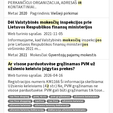
PERKANČIOJI ORGANIZACIJA, ADRESAS
IR
KONTAKTINIAI...
Metai:
2020
Pagrindinis:
Viešieji pirkimai
Dėl Valstybinės
mokesčių
inspekcijos prie
Lietuvos Respublikos finansų ministerijos
Web turinio sąrašas
2021-11-05
Informuojame, kad Valstybinės
mokesčių
inspekci
jos
prie Lietuvos Respublikos finansų ministeri
jos
viršininko 2021 m....
Metai:
2021
Mokesčiai:
Gyventojų pajamų mokestis
Ar
visose parduotuvėse grąžinamas PVM už
užsienio keleivio įsigytas prekes?
Web turinio sąrašas
2026-04-16
Registracijos numeris KM1166 Ši informacija skelbiama:
Užsienio keleiviams (4
2
str.) Ne, PVM grąžinamas ne
visose parduotuvėse. PVM gali būti grąžinamas tik tose...
tax free shoping
pvmį 42 str
pvm grąžinimas
užsienio keleiviams
tax free shopping
taxfree
tax free
užsienio keleiviai
užsienio keleiviui
užsienio keleivių deklaracija
užsienio keleivių deklaracijų
deklaracija užsienio keleiviams