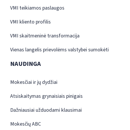
VMI teikiamos paslaugos
VMI kliento profilis
VMI skaitmeninė transformacija
Vienas langelis prievolėms valstybei sumokėti
NAUDINGA
Mokesčiai ir jų dydžiai
Atsiskaitymas grynaisiais pinigais
Dažniausiai užduodami klausimai
Mokesčių ABC