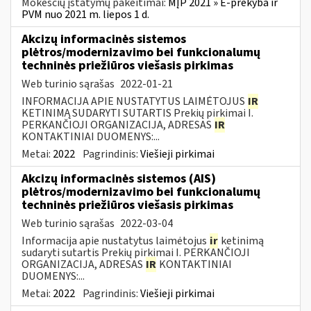
Mokesčių įstatymų pakeitimai:
MĮP 2021 » E-prekyba ir
PVM nuo 2021 m. liepos 1 d.
Akcizų informacinės sistemos
plėtros/modernizavimo bei funkcionalumų
techninės priežiūros viešasis pirkimas
Web turinio sąrašas
2022-01-21
INFORMACIJA APIE NUSTATYTUS LAIMĖTOJUS
IR
KETINIMĄ SUDARYTI SUTARTIS Prekių pirkimai I.
PERKANČIOJI ORGANIZACIJA, ADRESAS
IR
KONTAKTINIAI DUOMENYS:...
Metai:
2022
Pagrindinis:
Viešieji pirkimai
Akcizų informacinės sistemos (AIS)
plėtros/modernizavimo bei funkcionalumų
techninės priežiūros viešasis pirkimas
Web turinio sąrašas
2022-03-04
Informacija apie nustatytus laimėtojus
ir
ketinimą
sudaryti sutartis Prekių pirkimai I. PERKANČIOJI
ORGANIZACIJA, ADRESAS
IR
KONTAKTINIAI
DUOMENYS:...
Metai:
2022
Pagrindinis:
Viešieji pirkimai