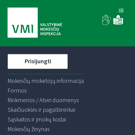
Prisijungti
Mokesčių mokėtojų informacija
Formos
Rinkmenos / Atviri duomenys
Skaičiuoklės ir pagalbininkai
Sąskaitos ir įmokų kodai
Mokesčių žinynas