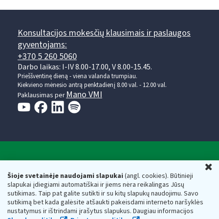
Konsultacijos mokesčių klausimais ir paslaugos
gyventojams:
+370 5 260 5060
Darbo laikas: I-IV 8.00-17.00, V 8.00-15.45.
Prieššventinę dieną - viena valanda trumpiau.
Kiekvieno mėnesio antrą penktadienį 8.00 val. - 12.00 val.
Mano VMI
Paklausimas per
Valstybinė mokesčių inspekcija prie Lietuvos
U
Respublikos finansų ministerijos
Šioje svetainėje naudojami slapukai
(angl. cookies). Būtinieji
slapukai įdiegiami automatiškai ir jiems nėra reikalingas Jūsų
Biudžetinė įstaiga. Juridinio asmens kodas — 188659752,
sutikimas. Taip pat galite sutikti ir su kitų slapukų naudojimu. Savo
adresas: Vasario 16-osios g. 14, 01107 Vilnius, Lietuva, el.paštas:
sutikimą bet kada galėsite atšaukti pakeisdami interneto naršyklės
vmi@vmi.lt
, E. pristatymo dėžutės adresas 188659752
nustatymus ir ištrindami įrašytus slapukus. Daugiau informacijos
Duomenys apie Valstybinę mokesčių inspekciją prie Lietuvos