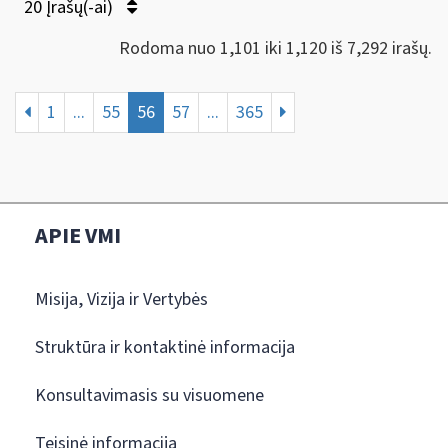
20 Įrašų(-ai)
Rodoma nuo 1,101 iki 1,120 iš 7,292 irašų.
1
...
55
56
57
...
365
APIE VMI
Misija, Vizija ir Vertybės
Struktūra ir kontaktinė informacija
Konsultavimasis su visuomene
Teisinė informacija