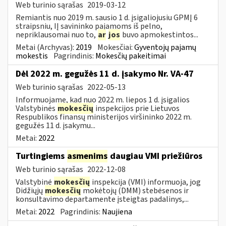
Web turinio sąrašas
2019-03-12
Remiantis nuo 2019 m. sausio 1 d. įsigaliojusiu GPMĮ 6
straipsniu, IĮ savininko pajamoms iš pelno,
nepriklausomai nuo to,
ar
jos
buvo apmokestintos...
Metai (Archyvas):
2019
Mokesčiai:
Gyventojų pajamų
mokestis
Pagrindinis:
Mokesčių pakeitimai
Dėl 2022 m. gegužės 11 d. įsakymo Nr. VA-47
Web turinio sąrašas
2022-05-13
Informuojame, kad nuo 2022 m. liepos 1 d. įsigalios
Valstybinės
mokesčių
inspekcijos prie Lietuvos
Respublikos finansų ministerijos viršininko 2022 m.
gegužės 11 d. įsakymu...
Metai:
2022
Turtingiems
asmenims
daugiau VMI priežiūros
Web turinio sąrašas
2022-12-08
Valstybinė
mokesčių
inspekcija (VMI) informuoja, jog
Didžiųjų
mokesčių
mokėtojų (DMM) stebėsenos ir
konsultavimo departamente įsteigtas padalinys,...
Metai:
2022
Pagrindinis:
Naujiena