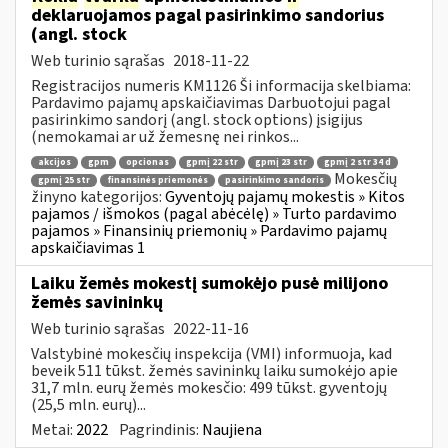
deklaruojamos pagal pasirinkimo sandorius
(angl. stock
Web turinio sąrašas
2018-11-22
Registracijos numeris KM1126 Ši informacija skelbiama:
Pardavimo pajamų apskaičiavimas Darbuotojui pagal
pasirinkimo sandorį (angl. stock options) įsigijus
(nemokamai ar už žemesnę nei rinkos...
akcijos
gpm
opcionas
gpmį 22 str
gpmį 23 str
gpmį 2 str 34 d
Mokesčių
gpmį 25 str
finansinės priemonės
pasirinkimo sandoris
žinyno kategorijos:
Gyventojų pajamų mokestis » Kitos
pajamos / išmokos (pagal abėcėlę) » Turto pardavimo
pajamos » Finansinių priemonių » Pardavimo pajamų
apskaičiavimas 1
Laiku žemės mokestį sumokėjo pusė milijono
žemės savininkų
Web turinio sąrašas
2022-11-16
Valstybinė mokesčių inspekcija (VMI) informuoja, kad
beveik 511 tūkst. žemės savininkų laiku sumokėjo apie
31,7 mln. eurų žemės mokesčio: 499 tūkst. gyventojų
(25,5 mln. eurų)...
Metai:
2022
Pagrindinis:
Naujiena