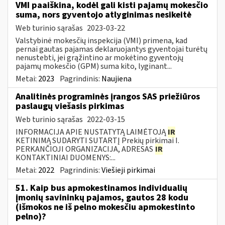
VMI paaiškina, kodėl gali kisti pajamų mokesčio
suma, nors gyventojo atlyginimas nesikeitė
Web turinio sąrašas
2023-03-22
Valstybinė mokesčių inspekcija (VMI) primena, kad
pernai gautas pajamas deklaruojantys gyventojai turėtų
nenustebti, jei grąžintino ar mokėtino gyventojų
pajamų mokesčio (GPM) suma kito, lyginant...
Metai:
2023
Pagrindinis:
Naujiena
Analitinės programinės įrangos SAS priežiūros
paslaugų viešasis pirkimas
Web turinio sąrašas
2022-03-15
INFORMACIJA APIE NUSTATYTĄ LAIMĖTOJĄ
IR
KETINIMĄ SUDARYTI SUTARTĮ Prekių pirkimai I.
PERKANČIOJI ORGANIZACIJA, ADRESAS
IR
KONTAKTINIAI DUOMENYS:...
Metai:
2022
Pagrindinis:
Viešieji pirkimai
51. Kaip bus apmokestinamos individualių
įmonių savininkų pajamos, gautos 28 kodu
(išmokos ne iš pelno mokesčiu apmokestinto
pelno)?