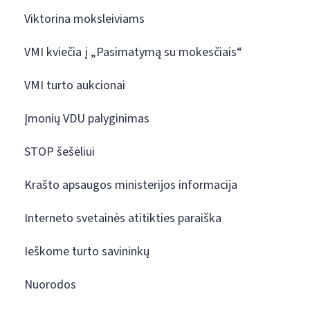
Viktorina moksleiviams
VMI kviečia į „Pasimatymą su mokesčiais“
VMI turto aukcionai
Įmonių VDU palyginimas
STOP šešėliui
Krašto apsaugos ministerijos informacija
Interneto svetainės atitikties paraiška
Ieškome turto savininkų
Nuorodos