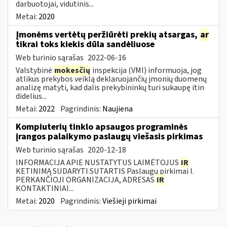
darbuotojai, vidutinis...
Metai:
2020
Įmonėms vertėtų peržiūrėti prekių atsargas,
ar
tikrai toks kiekis dūla sandėliuose
Web turinio sąrašas
2022-06-16
Valstybinė
mokesčių
inspekcija (VMI) informuoja, jog
atlikus prekybos veiklą deklaruojančių įmonių duomenų
analizę matyti, kad dalis prekybininkų turi sukaupę itin
didelius...
Metai:
2022
Pagrindinis:
Naujiena
Kompiuterių tinklo apsaugos programinės
įrangos palaikymo paslaugų viešasis pirkimas
Web turinio sąrašas
2020-12-18
INFORMACIJA APIE NUSTATYTUS LAIMĖTOJUS
IR
KETINIMĄ SUDARYTI SUTARTIS Paslaugų pirkimai I.
PERKANČIOJI ORGANIZACIJA, ADRESAS
IR
KONTAKTINIAI...
Metai:
2020
Pagrindinis:
Viešieji pirkimai