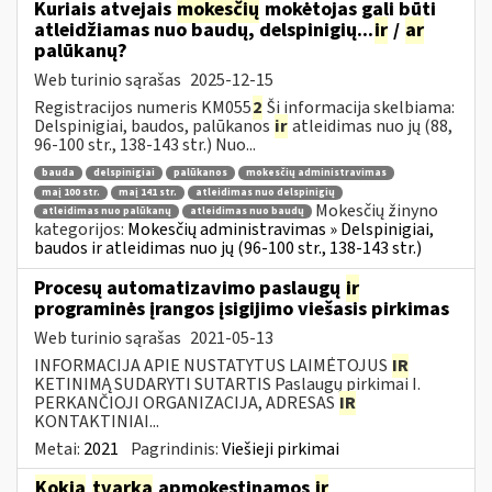
Kuriais atvejais
mokesčių
mokėtojas gali būti
atleidžiamas nuo baudų, delspinigių...
ir
/
ar
palūkanų?
Web turinio sąrašas
2025-12-15
Registracijos numeris KM055
2
Ši informacija skelbiama:
Delspinigiai, baudos, palūkanos
ir
atleidimas nuo jų (88,
96-100 str., 138-143 str.) Nuo...
bauda
delspinigiai
palūkanos
mokesčių administravimas
maį 100 str.
maį 141 str.
atleidimas nuo delspinigių
Mokesčių žinyno
atleidimas nuo palūkanų
atleidimas nuo baudų
kategorijos:
Mokesčių administravimas » Delspinigiai,
baudos ir atleidimas nuo jų (96-100 str., 138-143 str.)
Procesų automatizavimo paslaugų
ir
programinės įrangos įsigijimo viešasis pirkimas
Web turinio sąrašas
2021-05-13
INFORMACIJA APIE NUSTATYTUS LAIMĖTOJUS
IR
KETINIMĄ SUDARYTI SUTARTIS Paslaugų pirkimai I.
PERKANČIOJI ORGANIZACIJA, ADRESAS
IR
KONTAKTINIAI...
Metai:
2021
Pagrindinis:
Viešieji pirkimai
Kokia
tvarka
apmokestinamos
ir