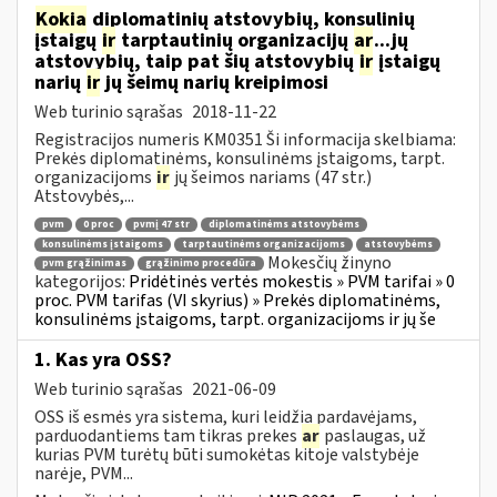
Kokia
diplomatinių atstovybių, konsulinių
įstaigų
ir
tarptautinių organizacijų
ar
...jų
atstovybių, taip pat šių atstovybių
ir
įstaigų
narių
ir
jų šeimų narių kreipimosi
Web turinio sąrašas
2018-11-22
Registracijos numeris KM0351 Ši informacija skelbiama:
Prekės diplomatinėms, konsulinėms įstaigoms, tarpt.
organizacijoms
ir
jų šeimos nariams (47 str.)
Atstovybės,...
pvm
0 proc
pvmį 47 str
diplomatinėms atstovybėms
konsulinėms įstaigoms
tarptautinėms organizacijoms
atstovybėms
Mokesčių žinyno
pvm grąžinimas
grąžinimo procedūra
kategorijos:
Pridėtinės vertės mokestis » PVM tarifai » 0
proc. PVM tarifas (VI skyrius) » Prekės diplomatinėms,
konsulinėms įstaigoms, tarpt. organizacijoms ir jų še
1. Kas yra OSS?
Web turinio sąrašas
2021-06-09
OSS iš esmės yra sistema, kuri leidžia pardavėjams,
parduodantiems tam tikras prekes
ar
paslaugas, už
kurias PVM turėtų būti sumokėtas kitoje valstybėje
narėje, PVM...