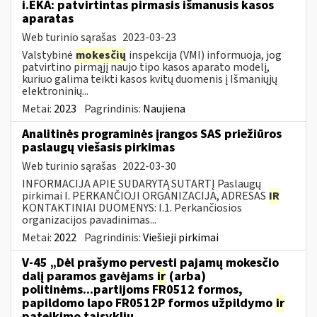
i.EKA: patvirtintas pirmasis išmanusis kasos
aparatas
Web turinio sąrašas
2023-03-23
Valstybinė
mokesčių
inspekcija (VMI) informuoja, jog
patvirtino pirmąjį naujo tipo kasos aparato modelį,
kuriuo galima teikti kasos kvitų duomenis į Išmaniųjų
elektroninių...
Metai:
2023
Pagrindinis:
Naujiena
Analitinės programinės įrangos SAS priežiūros
paslaugų viešasis pirkimas
Web turinio sąrašas
2022-03-30
INFORMACIJA APIE SUDARYTĄ SUTARTĮ Paslaugų
pirkimai I. PERKANČIOJI ORGANIZACIJA, ADRESAS
IR
KONTAKTINIAI DUOMENYS: I.1. Perkančiosios
organizacijos pavadinimas...
Metai:
2022
Pagrindinis:
Viešieji pirkimai
V-45 „Dėl prašymo pervesti pajamų mokesčio
dalį paramos gavėjams
ir
(arba)
politinėms...partijoms FR0512 formos,
papildomo lapo FR0512P formos užpildymo
ir
pateikimo taisyklių