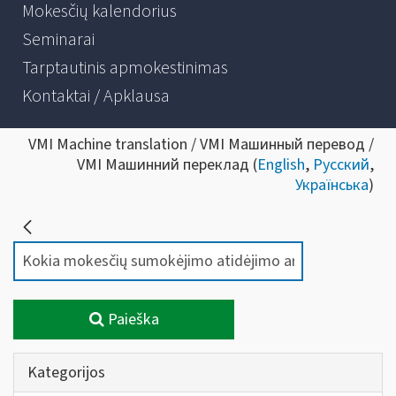
Mokesčių kalendorius
Seminarai
Tarptautinis apmokestinimas
Kontaktai / Apklausa
VMI Machine translation / VMI Машинный перевод /
VMI Машинний переклад (
English
,
Русский
,
Українська
)
Paieška
Kategorijos