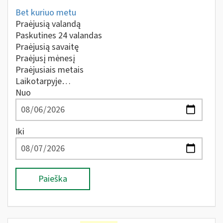
Bet kuriuo metu
Praėjusią valandą
Paskutines 24 valandas
Praėjusią savaitę
Praėjusį mėnesį
Praėjusiais metais
Laikotarpyje…
Nuo
Iki
Paieška