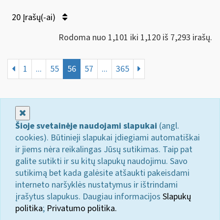
20 Įrašų(-ai)
Rodoma nuo 1,101 iki 1,120 iš 7,293 irašų.
1
...
55
56
57
...
365
Uždaryti
Šioje svetainėje naudojami slapukai
(angl.
cookies). Būtinieji slapukai įdiegiami automatiškai
ir jiems nėra reikalingas Jūsų sutikimas. Taip pat
galite sutikti ir su kitų slapukų naudojimu. Savo
sutikimą bet kada galėsite atšaukti pakeisdami
interneto naršyklės nustatymus ir ištrindami
įrašytus slapukus. Daugiau informacijos
Slapukų
politika
;
Privatumo politika.