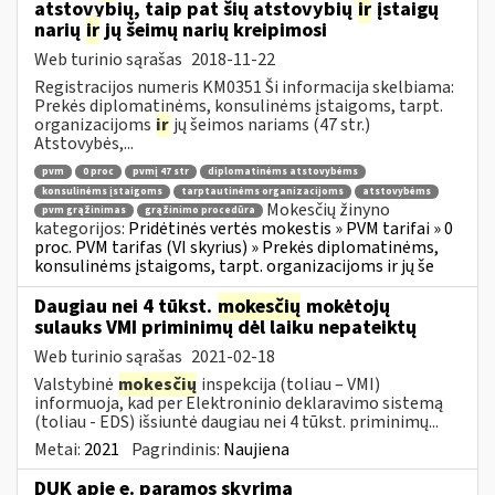
atstovybių, taip pat šių atstovybių
ir
įstaigų
narių
ir
jų šeimų narių kreipimosi
Web turinio sąrašas
2018-11-22
Registracijos numeris KM0351 Ši informacija skelbiama:
Prekės diplomatinėms, konsulinėms įstaigoms, tarpt.
organizacijoms
ir
jų šeimos nariams (47 str.)
Atstovybės,...
pvm
0 proc
pvmį 47 str
diplomatinėms atstovybėms
konsulinėms įstaigoms
tarptautinėms organizacijoms
atstovybėms
Mokesčių žinyno
pvm grąžinimas
grąžinimo procedūra
kategorijos:
Pridėtinės vertės mokestis » PVM tarifai » 0
proc. PVM tarifas (VI skyrius) » Prekės diplomatinėms,
konsulinėms įstaigoms, tarpt. organizacijoms ir jų še
Daugiau nei 4 tūkst.
mokesčių
mokėtojų
sulauks VMI priminimų dėl laiku nepateiktų
Web turinio sąrašas
2021-02-18
Valstybinė
mokesčių
inspekcija (toliau – VMI)
informuoja, kad per Elektroninio deklaravimo sistemą
(toliau - EDS) išsiuntė daugiau nei 4 tūkst. priminimų...
Metai:
2021
Pagrindinis:
Naujiena
DUK apie e. paramos skyrimą