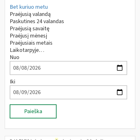
Bet kuriuo metu
Praėjusią valandą
Paskutines 24 valandas
Praėjusią savaitę
Praėjusį mėnesį
Praėjusiais metais
Laikotarpyje…
Nuo
Iki
Paieška