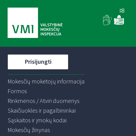
Prisijungti
Mokesčių mokėtojų informacija
Formos
Rinkmenos / Atviri duomenys
Skaičiuoklės ir pagalbininkai
Sąskaitos ir įmokų kodai
Mokesčių žinynas