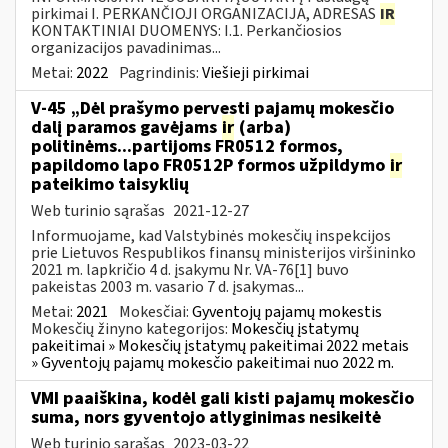
pirkimai I. PERKANČIOJI ORGANIZACIJA, ADRESAS
IR
KONTAKTINIAI DUOMENYS: I.1. Perkančiosios
organizacijos pavadinimas...
Metai:
2022
Pagrindinis:
Viešieji pirkimai
V-45 „Dėl prašymo pervesti pajamų mokesčio
dalį paramos gavėjams
ir
(arba)
politinėms...partijoms FR0512 formos,
papildomo lapo FR0512P formos užpildymo
ir
pateikimo taisyklių
Web turinio sąrašas
2021-12-27
Informuojame, kad Valstybinės mokesčių inspekcijos
prie Lietuvos Respublikos finansų ministerijos viršininko
2021 m. lapkričio 4 d. įsakymu Nr. VA-76[1] buvo
pakeistas 2003 m. vasario 7 d. įsakymas...
Metai:
2021
Mokesčiai:
Gyventojų pajamų mokestis
Mokesčių žinyno kategorijos:
Mokesčių įstatymų
pakeitimai » Mokesčių įstatymų pakeitimai 2022 metais
» Gyventojų pajamų mokesčio pakeitimai nuo 2022 m.
VMI paaiškina, kodėl gali kisti pajamų mokesčio
suma, nors gyventojo atlyginimas nesikeitė
Web turinio sąrašas
2023-03-22