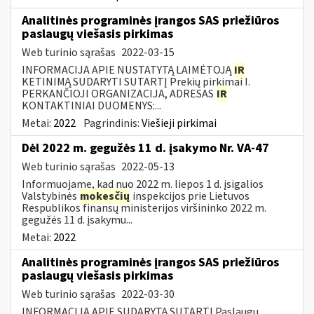
Analitinės programinės įrangos SAS priežiūros
paslaugų viešasis pirkimas
Web turinio sąrašas
2022-03-15
INFORMACIJA APIE NUSTATYTĄ LAIMĖTOJĄ
IR
KETINIMĄ SUDARYTI SUTARTĮ Prekių pirkimai I.
PERKANČIOJI ORGANIZACIJA, ADRESAS
IR
KONTAKTINIAI DUOMENYS:...
Metai:
2022
Pagrindinis:
Viešieji pirkimai
Dėl 2022 m. gegužės 11 d. įsakymo Nr. VA-47
Web turinio sąrašas
2022-05-13
Informuojame, kad nuo 2022 m. liepos 1 d. įsigalios
Valstybinės
mokesčių
inspekcijos prie Lietuvos
Respublikos finansų ministerijos viršininko 2022 m.
gegužės 11 d. įsakymu...
Metai:
2022
Analitinės programinės įrangos SAS priežiūros
paslaugų viešasis pirkimas
Web turinio sąrašas
2022-03-30
INFORMACIJA APIE SUDARYTĄ SUTARTĮ Paslaugų