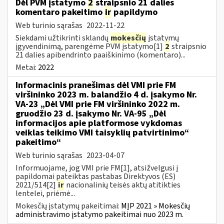
Dėl PVM įstatymo
2
straipsnio 21 dalies
komentaro pakeitimo
ir
papildymo
Web turinio sąrašas
2022-11-22
Siekdami užtikrinti sklandų
mokesčių
įstatymų
įgyvendinimą, parengėme PVM įstatymo[1]
2
straipsnio
21 dalies apibendrinto paaiškinimo (komentaro)...
Metai:
2022
Informacinis pranešimas dėl VMI prie FM
viršininko 2023 m. balandžio 4 d. įsakymo Nr.
VA-23 „Dėl VMI prie FM viršininko 2022 m.
gruodžio 23 d. įsakymo Nr. VA-95 „Dėl
informacijos apie platformose vykdomas
veiklas teikimo VMI taisyklių patvirtinimo“
pakeitimo“
Web turinio sąrašas
2023-04-07
Informuojame, jog VMI prie FM[1], atsižvelgusi į
papildomai pateiktas pastabas Direktyvos (ES)
2021/514[2]
ir
nacionalinių teisės aktų atitikties
lentelei, priėmė...
Mokesčių įstatymų pakeitimai:
MĮP 2021 » Mokesčių
administravimo įstatymo pakeitimai nuo 2023 m.