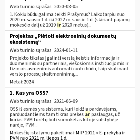
Web turinio sąrašas
2020-08-05
1. Kokiu būdu galima teikti Prašymus? Laikotarpiu nuo
2020 m. sausio 1 d. iki 2022 m. sausio 1 d. (skiriant pajamų
mokesčio dalį už 2019
ir
2020 metus)...
Projektas „Plėtoti elektroninių dokumentų
ekosistemą“
Web turinio sąrašas
2024-01-11
Projekto tikslas Įgalinti verslą keistis informacija ir
duomenimis su partneriais, viešosiomis institucijomis ir
fiziniais asmenimis automatizuotu būdu, taip skatinant
verslo procesų skaitmeninimą,...
Metai:
2024
1. Kas yra OSS?
Web turinio sąrašas
2021-06-09
OSS iš esmės yra sistema, kuri leidžia pardavėjams,
parduodantiems tam tikras prekes
ar
paslaugas, už
kurias PVM turėtų būti sumokėtas kitoje valstybėje
narėje, PVM...
Mokesčių įstatymų pakeitimai:
MĮP 2021 » E-prekyba ir
PVM nuo 2021 m. liepos 1 d.