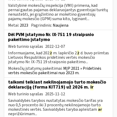
Valstybinė mokesčių inspekcija (VMI) primena, kad
pernai gautas pajamas deklaruojantys gyventojai turėtų
nenustebti, jei grąžintino ar mokėtino gyventojų
pajamų mokesčio (GPM) suma kito, lyginant...
Metai:
2023
Pagrindinis:
Naujiena
Dėl PVM įstatymo Nr. IX-751 19 straipsnio
pakeitimo įstatymo
Web turinio sąrašas
2022-12-07
Informuojame, kad 202
2
m. lapkričio 2
2
d. buvo priimtas
Lietuvos Respublikos pridėtinės vertės mokesčio
įstatymo Nr. IX-751 19 straipsnio pakeitimo...
Mokesčių įstatymų pakeitimai:
MĮP 2021 » Pridetinės
vertės mokesčio pakeitimai nuo 2023 m.
taikomi teikiant nekilnojamojo turto mokesčio
deklaraciją (forma KIT719) už 2026 m.
ir
Web turinio sąrašas
2025-11-12
Savivaldybės tarybos nustatytas mokesčio tarifas yra
nuo 0,5 procento iki 3 procentų nekilnojamojo turto
mokestinės vertės. Savivaldybės taryba apleistam
ar
neprižiūrimam...