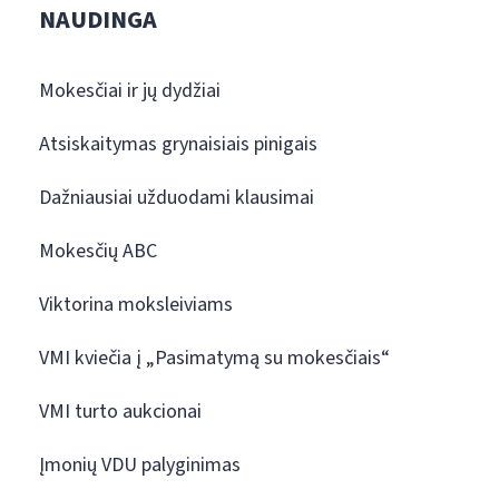
NAUDINGA
Mokesčiai ir jų dydžiai
Atsiskaitymas grynaisiais pinigais
Dažniausiai užduodami klausimai
Mokesčių ABC
Viktorina moksleiviams
VMI kviečia į „Pasimatymą su mokesčiais“
VMI turto aukcionai
Įmonių VDU palyginimas