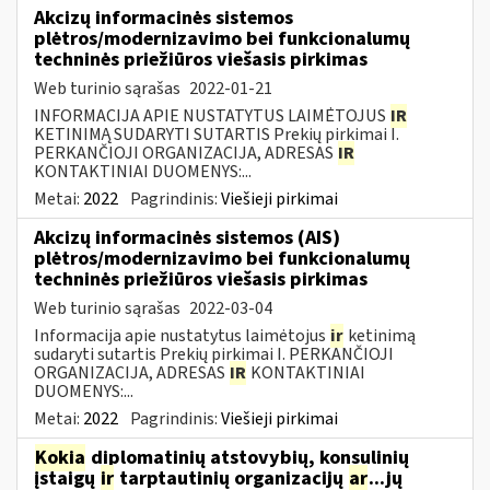
Akcizų informacinės sistemos
plėtros/modernizavimo bei funkcionalumų
techninės priežiūros viešasis pirkimas
Web turinio sąrašas
2022-01-21
INFORMACIJA APIE NUSTATYTUS LAIMĖTOJUS
IR
KETINIMĄ SUDARYTI SUTARTIS Prekių pirkimai I.
PERKANČIOJI ORGANIZACIJA, ADRESAS
IR
KONTAKTINIAI DUOMENYS:...
Metai:
2022
Pagrindinis:
Viešieji pirkimai
Akcizų informacinės sistemos (AIS)
plėtros/modernizavimo bei funkcionalumų
techninės priežiūros viešasis pirkimas
Web turinio sąrašas
2022-03-04
Informacija apie nustatytus laimėtojus
ir
ketinimą
sudaryti sutartis Prekių pirkimai I. PERKANČIOJI
ORGANIZACIJA, ADRESAS
IR
KONTAKTINIAI
DUOMENYS:...
Metai:
2022
Pagrindinis:
Viešieji pirkimai
Kokia
diplomatinių atstovybių, konsulinių
įstaigų
ir
tarptautinių organizacijų
ar
...jų