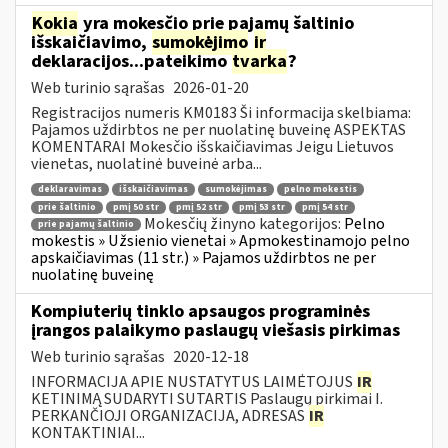
Kokia
yra mokesčio prie pajamų šaltinio
išskaičiavimo,
sumokėjimo
ir
deklaracijos...pateikimo
tvarka
?
Web turinio sąrašas
2026-01-20
Registracijos numeris KM0183 Ši informacija skelbiama:
Pajamos uždirbtos ne per nuolatinę buveinę ASPEKTAS
KOMENTARAI Mokesčio išskaičiavimas Jeigu Lietuvos
vienetas, nuolatinė buveinė arba...
deklaravimas
išskaičiavimas
sumokėjimas
pelno mokestis
prie šaltinio
pmį 50 str
pmį 52 str
pmį 53 str
pmį 54 str
Mokesčių žinyno kategorijos:
Pelno
prie pajamų šaltinio
mokestis » Užsienio vienetai » Apmokestinamojo pelno
apskaičiavimas (11 str.) » Pajamos uždirbtos ne per
nuolatinę buveinę
Kompiuterių tinklo apsaugos programinės
įrangos palaikymo paslaugų viešasis pirkimas
Web turinio sąrašas
2020-12-18
INFORMACIJA APIE NUSTATYTUS LAIMĖTOJUS
IR
KETINIMĄ SUDARYTI SUTARTIS Paslaugų pirkimai I.
PERKANČIOJI ORGANIZACIJA, ADRESAS
IR
KONTAKTINIAI...