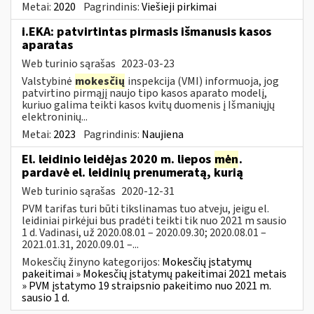
Metai:
2020
Pagrindinis:
Viešieji pirkimai
i.EKA: patvirtintas pirmasis išmanusis kasos
aparatas
Web turinio sąrašas
2023-03-23
Valstybinė
mokesčių
inspekcija (VMI) informuoja, jog
patvirtino pirmąjį naujo tipo kasos aparato modelį,
kuriuo galima teikti kasos kvitų duomenis į Išmaniųjų
elektroninių...
Metai:
2023
Pagrindinis:
Naujiena
El. leidinio leidėjas 2020 m. liepos
mėn
.
pardavė el. leidinių prenumeratą, kurią
Web turinio sąrašas
2020-12-31
PVM tarifas turi būti tikslinamas tuo atveju, jeigu el.
leidiniai pirkėjui bus pradėti teikti tik nuo 2021 m sausio
1 d. Vadinasi, už 2020.08.01 – 2020.09.30; 2020.08.01 –
2021.01.31, 2020.09.01 –...
Mokesčių žinyno kategorijos:
Mokesčių įstatymų
pakeitimai » Mokesčių įstatymų pakeitimai 2021 metais
» PVM įstatymo 19 straipsnio pakeitimo nuo 2021 m.
sausio 1 d.