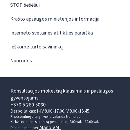
STOP šešėliui
Krašto apsaugos ministerijos informacija
Interneto svetainės atitikties paraiška
Ieškome turto savininkų
Nuorodos
Konsultacijos mokesčių klausimais ir paslaugos
gyventojams:
+370 5 260 5060
Darbo laikas: I-IV 8.00-17.00, V 8.00-15.45.
Prieššventinę dieną - viena valanda trumpiau.
Kiekvieno mėnesio antrą penktadienį 8.00 val. - 12.00 val.
Mano VMI
Paklausimas per