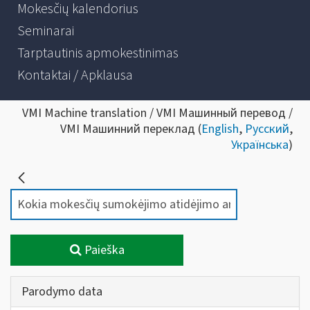
Mokesčių kalendorius
Seminarai
Tarptautinis apmokestinimas
Kontaktai / Apklausa
VMI Machine translation / VMI Машинный перевод /
VMI Машинний переклад (
English
,
Русский
,
Українська
)
Paieška
Parodymo data