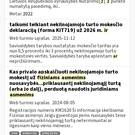
Lietuvos Respublikos Vyriausybės Nutarimo[
2
]
2
punkte
numatytą pavedimą, iki...
Metai:
2022
taikomi teikiant nekilnojamojo turto mokesčio
deklaraciją (forma KIT719) už 2026 m.
ir
Web turinio sąrašas
2025-11-12
Savivaldybės tarybos nustatytas mokesčio tarifas yra
nuo 0,5 procento iki 3 procentų nekilnojamojo turto
mokestinės vertės. Savivaldybės taryba apleistam
ar
neprižiūrimam...
Kas privalo apskaičiuoti nekilnojamojo turto
mokestį už
fiziniams
asmenims
nuosavybės...priklausantį nekilnojamąjį turtą
(arba jo dalį), perduotą naudotis juridiniams
asmenims
Web turinio sąrašas
2024-08-05
Registracijos numeris KM1620 Ši informacija skelbiama:
Fiziniai asmenys Jeigu gyventojai jiems nuosavybės teise
priklausantį nekilnojamąjį turtą neterminuotai ar
ilgesniam kaip vieno mėnesio...
ntm
ntmį 3 str.
ntmį 12 str.