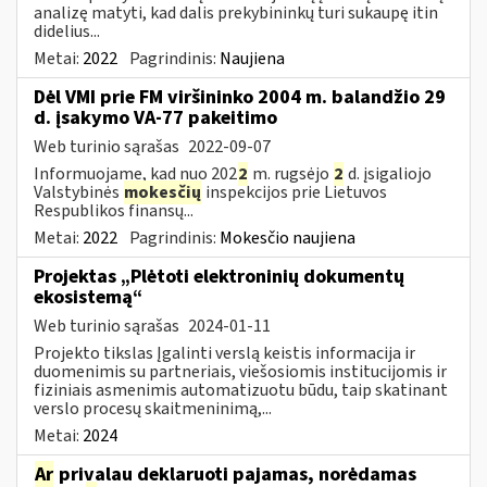
analizę matyti, kad dalis prekybininkų turi sukaupę itin
didelius...
Metai:
2022
Pagrindinis:
Naujiena
Dėl VMI prie FM viršininko 2004 m. balandžio 29
d. įsakymo VA-77 pakeitimo
Web turinio sąrašas
2022-09-07
Informuojame, kad nuo 202
2
m. rugsėjo
2
d. įsigaliojo
Valstybinės
mokesčių
inspekcijos prie Lietuvos
Respublikos finansų...
Metai:
2022
Pagrindinis:
Mokesčio naujiena
Projektas „Plėtoti elektroninių dokumentų
ekosistemą“
Web turinio sąrašas
2024-01-11
Projekto tikslas Įgalinti verslą keistis informacija ir
duomenimis su partneriais, viešosiomis institucijomis ir
fiziniais asmenimis automatizuotu būdu, taip skatinant
verslo procesų skaitmeninimą,...
Metai:
2024
Ar
privalau deklaruoti pajamas, norėdamas