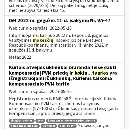
kuriais Lietuva įtvirtino ES direktyvą dėl smulkiojo verslo
schemos (2020/285). Dėl šių pakeitimų, net jei Jūsų
metinė apyvarta nesiekia 45...
Dėl 2022 m. gegužės 11 d. įsakymo Nr. VA-47
Web turinio sąrašas
2022-05-13
Informuojame, kad nuo 2022 m. liepos 1 d. įsigalios
Valstybinės
mokesčių
inspekcijos prie Lietuvos
Respublikos finansų ministerijos viršininko 2022 m.
gegužės 11 d. įsakymu...
Metai:
2022
Kuriais atvejais ūkininkai praranda teisę gauti
kompensacinį PVM priedą
ir
kokia
...
tvarka
yra
išregistruojami iš ūkininkų, kuriems taikoma
kompensacinio PVM tarifo
Web turinio sąrašas
2025-05-26
Registracijos numeris KM0958 Ši informacija skelbiama:
Kompensacinio PVM tarifo schemos taikymas
ūkininkams (97–100 str.) Ūkininkas praranda teisę gauti
kompensacinį 6 proc. priedą, jeigu atsiranda...
išregistravimas
pvm
kompensacinio pvm tarifo schema
Mokesčių žinyno
kompensacinis pvm
ūkininkai
pvmį 98 str