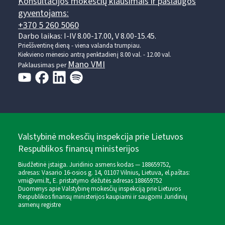
Konsultacijos mokesčių klausimais ir paslaugos
gyventojams:
+370 5 260 5060
Darbo laikas: I-IV 8.00-17.00, V 8.00-15.45.
Prieššventinę dieną - viena valanda trumpiau.
Kiekvieno mėnesio antrą penktadienį 8.00 val. - 12.00 val.
Mano VMI
Paklausimas per
Valstybinė mokesčių inspekcija prie Lietuvos
Respublikos finansų ministerijos
Biudžetinė įstaiga. Juridinio asmens kodas — 188659752,
adresas: Vasario 16-osios g. 14, 01107 Vilnius, Lietuva, el.paštas:
vmi@vmi.lt
, E. pristatymo dėžutės adresas 188659752
Duomenys apie Valstybinę mokesčių inspekciją prie Lietuvos
Respublikos finansų ministerijos kaupiami ir saugomi Juridinių
asmenų registre