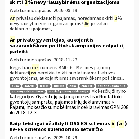
skirti
2
% nevyriausybinėms organizacijoms
Web turinio sąrašas
2019-08-19
Ar
privalau deklaruoti pajamas, norėdamas skirti
2
%
nevyriausybinėms organizacijoms?
Ar
privalau
deklaruoti pajamas,...
Ar
privalo gyventojas, aukojantis
savarankiškam politinės kampanijos dalyviui,
pateikti
Web turinio sąrašas
2018-11-22
Registraci
jos
numeris KM0161 Metinės pajamų
deklaraci
jos
nereikia teikti nuolatiniams Lietuvos
gyventojams, aukojantiems savarankiškam politinės...
auka
dalyvis
fr0001
fr0001p
gpm
gpm308
politinė kampanija
Mokesčių žinyno
pajamų deklaravimas
metinė pajamų deklaracija
kategorijos:
Gyventojų pajamų mokestis » Nuolatinių
gyventojų samprata, pajamos ir jų deklaravimas »
Pajamų mokesčio sumokėjimas ir deklaravimas GPM 308
iki 2018-12-31
Kaip teisingai užpildyti OSS ES schemos
ir
(
ar
)
ne-ES schemos kalendorinio ketvirčio
Web turinio sąrašas
2025-10-29