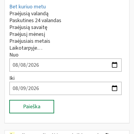
Bet kuriuo metu
Praėjusią valandą
Paskutines 24 valandas
Praėjusią savaitę
Praėjusį mėnesį
Praėjusiais metais
Laikotarpyje…
Nuo
Iki
Paieška