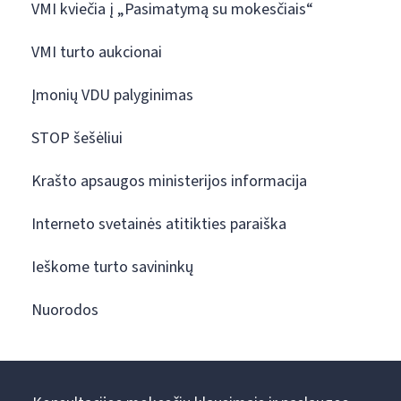
VMI kviečia į „Pasimatymą su mokesčiais“
VMI turto aukcionai
Įmonių VDU palyginimas
STOP šešėliui
Krašto apsaugos ministerijos informacija
Interneto svetainės atitikties paraiška
Ieškome turto savininkų
Nuorodos