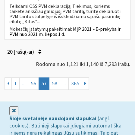
Teikdami OSS PVM deklaraciją: Tiekimus, kuriems
taikėte anksčiau galiojusį PVM tarifą, turite deklaruoti
PVM tarifo stulpelyje iš išskleidžiamo sąrašo pasirinkę
eilutę „Kitas“...
Mokesčių įstatymų pakeitimai:
MĮP 2021 » E-prekyba ir
PVM nuo 2021 m. liepos 1 d.
20 Įrašų(-ai)
Rodoma nuo 1,121 iki 1,140 iš 7,293 irašų.
1
...
56
57
58
...
365
Uždaryti
Šioje svetainėje naudojami slapukai
(angl.
cookies). Būtinieji slapukai įdiegiami automatiškai
ir jiems nėra reikalingas Jūsų sutikimas. Taip pat