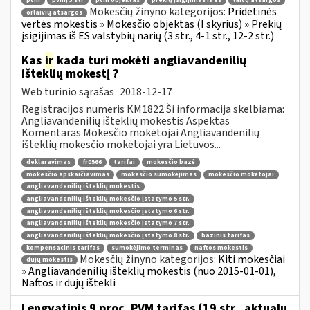
pvm
pvmį 3 str
pvm objektas
prekių įsigijimas iš es
laivų atsargos
Mokesčių žinyno kategorijos:
Pridėtinės
orlaivių atsargos
vertės mokestis » Mokesčio objektas (I skyrius) » Prekių
įsigijimas iš ES valstybių narių (3 str., 4-1 str., 12-2 str.)
Kas
ir
kada turi mokėti angliavandenilių
išteklių mokestį ?
Web turinio sąrašas
2018-12-17
Registracijos numeris KM1822 Ši informacija skelbiama:
Angliavandenilių išteklių mokestis Aspektas
Komentaras Mokesčio mokėtojai Angliavandenilių
išteklių mokesčio mokėtojai yra Lietuvos...
deklaravimas
fr0566
tarifai
mokesčio bazė
mokesčio apskaičiavimas
mokesčio sumokėjimas
mokesčio mokėtojai
angliavandenilių išteklių mokestis
angliavandenilių išteklių mokesčio įstatymo 5 str.
angliavandenilių išteklių mokesčio įstatymo 6 str.
angliavandenilių išteklių mokesčio įstatymo 7 str.
angliavandenilių išteklių mokesčio įstatymo 8 str.
bazinis tarifas
kompensacinis tarifas
sumokėjimo terminas
naftos mokestis
Mokesčių žinyno kategorijos:
Kiti mokesčiai
dujų mokestis
» Angliavandenilių išteklių mokestis (nuo 2015-01-01),
Naftos ir dujų ištekli
Lengvatinis 9 proc. PVM tarifas (19 str., aktualu