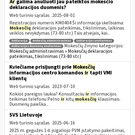
Ar
galima anuliuoti jau pateiktos mokesčio
deklaracijos duomenis?
Web turinio sąrašas
2025-08-01
Registracijos numeris KM0404 Ši informacija skelbiama:
Mokesčių
deklaracijos pateikimas, tikslinimas, laikinas
veiklos nevykdymas (73-80 str.) Tais atvejais, kai...
deklaracija
mokesčių administravimas
deklaracijos anuliavimas
Mokesčių žinyno kategorijos:
deklaracijos duomenų anuliavimas
Mokesčių administravimas » Mokesčių deklaracijos
pateikimas, tikslinimas (73-80 str.)
Kviečiame prisijungti prie
Mokesčių
informacijos centro komandos
ir
tapti VMI
klientų
Web turinio sąrašas
2023-07-10
Kokios pareigos laukia? Konsultacijų
ir
informacijos
teikimas telefonu Pelno
ir
kitų
mokesčių
klausimais.
Duomenų paieška...
SVS Lietuvoje
Web turinio sąrašas
2025-06-16
2025 m. gegužės 1 d. įsigaliojo PVM įstatymo pakeitimai,