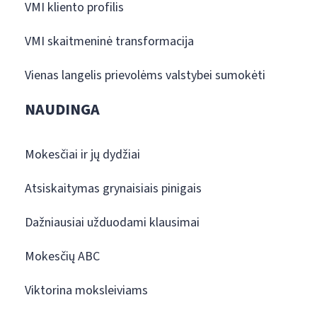
VMI kliento profilis
VMI skaitmeninė transformacija
Vienas langelis prievolėms valstybei sumokėti
NAUDINGA
Mokesčiai ir jų dydžiai
Atsiskaitymas grynaisiais pinigais
Dažniausiai užduodami klausimai
Mokesčių ABC
Viktorina moksleiviams