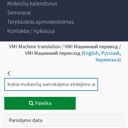
Mokesčių kalendorius
Seminarai
Tarptautinis apmokestinimas
Kontaktai / Apklausa
VMI Machine translation / VMI Машинный перевод /
VMI Машинний переклад (
English
,
Русский
,
Українська
)
Paieška
Parodymo data