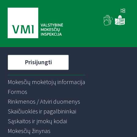
Prisijungti
Mokesčių mokėtojų informacija
Formos
Rinkmenos / Atviri duomenys
Skaičiuoklės ir pagalbininkai
Sąskaitos ir įmokų kodai
Mokesčių žinynas