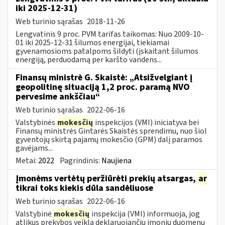
iki 2025-12-31)
Web turinio sąrašas
2018-11-26
Lengvatinis 9 proc. PVM tarifas taikomas: Nuo 2009-10-
01 iki 2025-12-31 šilumos energijai, tiekiamai
gyvenamosioms patalpoms šildyti (įskaitant šilumos
energiją, perduodamą per karšto vandens...
Finansų ministrė G. Skaistė: „Atsižvelgiant į
geopolitinę situaciją 1,2 proc. paramą NVO
pervesime ankščiau“
Web turinio sąrašas
2022-06-16
Valstybinės
mokesčių
inspekcijos (VMI) iniciatyva bei
Finansų ministrės Gintarės Skaistės sprendimu, nuo šiol
gyventojų skirtą pajamų mokesčio (GPM) dalį paramos
gavėjams...
Metai:
2022
Pagrindinis:
Naujiena
Įmonėms vertėtų peržiūrėti prekių atsargas,
ar
tikrai toks kiekis dūla sandėliuose
Web turinio sąrašas
2022-06-16
Valstybinė
mokesčių
inspekcija (VMI) informuoja, jog
atlikus prekybos veiklą deklaruojančių įmonių duomenų