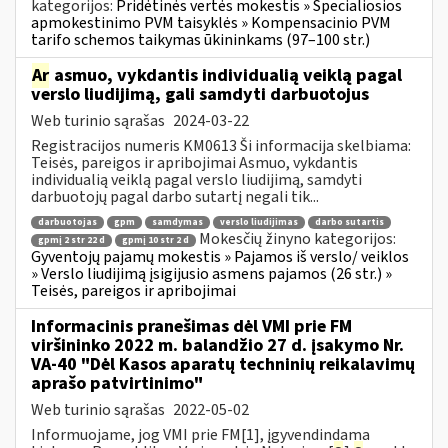
kategorijos:
Pridėtinės vertės mokestis » Specialiosios
apmokestinimo PVM taisyklės » Kompensacinio PVM
tarifo schemos taikymas ūkininkams (97–100 str.)
Ar
asmuo, vykdantis individualią veiklą pagal
verslo liudijimą, gali samdyti darbuotojus
Web turinio sąrašas
2024-03-22
Registracijos numeris KM0613 Ši informacija skelbiama:
Teisės, pareigos ir apribojimai Asmuo, vykdantis
individualią veiklą pagal verslo liudijimą, samdyti
darbuotojų pagal darbo sutartį negali tik...
darbuotojas
gpm
samdymas
verslo liudijimas
darbo sutartis
Mokesčių žinyno kategorijos:
gpmį 2 str 22 d
gpmį 10 str 2 d
Gyventojų pajamų mokestis » Pajamos iš verslo/ veiklos
» Verslo liudijimą įsigijusio asmens pajamos (26 str.) »
Teisės, pareigos ir apribojimai
Informacinis pranešimas dėl VMI prie FM
viršininko 2022 m. balandžio 27 d. įsakymo Nr.
VA-40 "Dėl Kasos aparatų techninių reikalavimų
aprašo patvirtinimo"
Web turinio sąrašas
2022-05-02
Informuojame, jog VMI prie FM[1], įgyvendindama