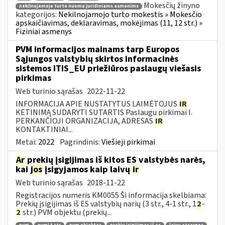
Mokesčių žinyno
nekilnojamojo turto nuoma juridiniams asmenims
kategorijos:
Nekilnojamojo turto mokestis » Mokesčio
apskaičiavimas, deklaravimas, mokėjimas (11, 12 str.) »
Fiziniai asmenys
PVM informacijos mainams tarp Europos
Sąjungos valstybių skirtos informacinės
sistemos ITIS_EU priežiūros paslaugų viešasis
pirkimas
Web turinio sąrašas
2022-11-22
INFORMACIJA APIE NUSTATYTUS LAIMĖTOJUS
IR
KETINIMĄ SUDARYTI SUTARTIS Paslaugų pirkimai I.
PERKANČIOJI ORGANIZACIJA, ADRESAS
IR
KONTAKTINIAI...
Metai:
2022
Pagrindinis:
Viešieji pirkimai
Ar
prekių įsigijimas iš kitos ES valstybės narės,
kai
jos
įsigyjamos kaip laivų
ir
Web turinio sąrašas
2018-11-22
Registracijos numeris KM0055 Ši informacija skelbiama:
Prekių įsigijimas iš ES valstybių narių (3 str., 4-1 str., 1
2
-
2
str.) PVM objektu (prekių...