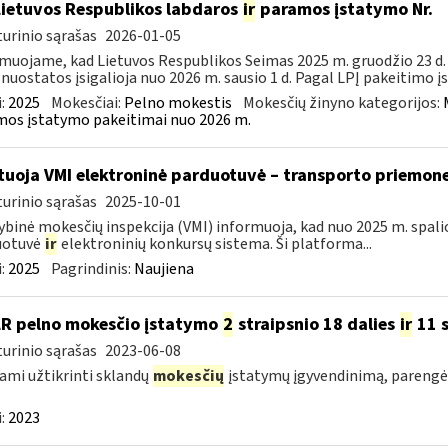
Lietuvos Respublikos labdaros
ir
paramos įstatymo Nr.
urinio sąrašas
2026-01-05
muojame, kad Lietuvos Respublikos Seimas 2025 m. gruodžio 23 d. 
 nuostatos įsigalioja nuo 2026 m. sausio 1 d. Pagal LPĮ pakeitimo į
:
2025
Mokesčiai:
Pelno mokestis
Mokesčių žinyno kategorijos:
os įstatymo pakeitimai nuo 2026 m.
tuoja VMI elektroninė parduotuvė – transporto priemones
urinio sąrašas
2025-10-01
ybinė mokesčių inspekcija (VMI) informuoja, kad nuo 2025 m. spalio
uotuvė
ir
elektroninių konkursų sistema. Ši platforma...
:
2025
Pagrindinis:
Naujiena
LR pelno mokesčio įstatymo
2
straipsnio 18 dalies
ir
11 s
urinio sąrašas
2023-06-08
ami užtikrinti sklandų
mokesčių
įstatymų įgyvendinimą, pareng
:
2023