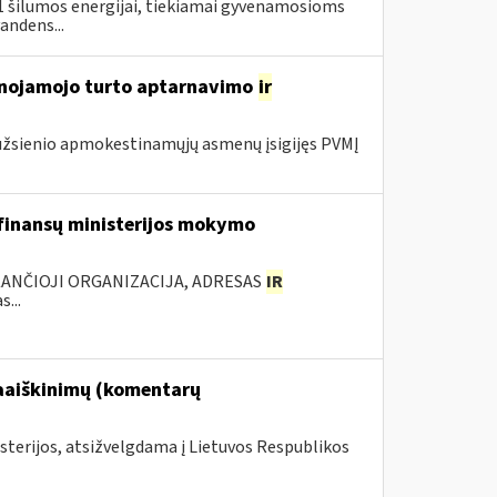
31 šilumos energijai, tiekiamai gyvenamosioms
andens...
lnojamojo turto aptarnavimo
ir
užsienio apmokestinamųjų asmenų įsigijęs PVMĮ
 finansų ministerijos mokymo
KANČIOJI ORGANIZACIJA, ADRESAS
IR
...
paaiškinimų (komentarų
sterijos, atsižvelgdama į Lietuvos Respublikos