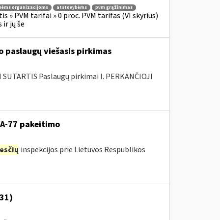
nėms organizacijoms
atstovybėms
pvm grąžinimas
s » PVM tarifai » 0 proc. PVM tarifas (VI skyrius)
ir jų še
 paslaugų viešasis pirkimas
SUTARTIS Paslaugų pirkimai I. PERKANČIOJI
VA-77 pakeitimo
esčių
inspekcijos prie Lietuvos Respublikos
-31)