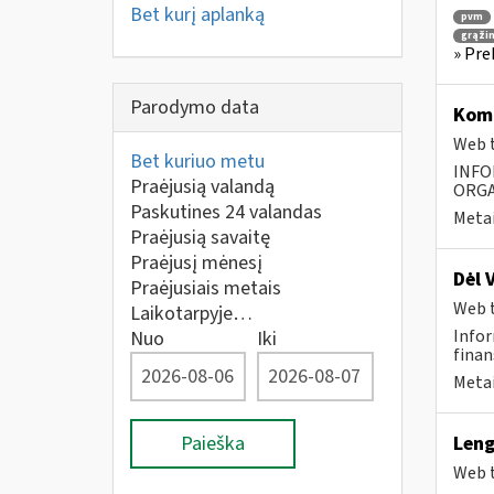
Bet kurį aplanką
pvm
grąži
» Pre
Parodymo data
Komp
Web t
Bet kuriuo metu
INFO
Praėjusią valandą
ORGA
Paskutines 24 valandas
Metai
Praėjusią savaitę
Praėjusį mėnesį
Dėl 
Praėjusiais metais
Web t
Laikotarpyje…
Infor
Nuo
Iki
finans
Metai
Paieška
Leng
Web t