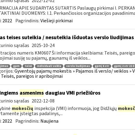
urinio sąrašas
2022-12-02
RMACIJA APIE SUDARYTAS SUTARTIS Paslaugų pirkimai I. PERK
KTINIAI DUOMENYS: I.1. Perkančiosios organizacijos pavadinimas
:
2022
Pagrindinis:
Viešieji pirkimai
as teises suteikia / nesuteikia išduotas verslo liudijimas
urinio sąrašas
2025-10-24
tracijos numeris KM0607 Ši informacija skelbiama: Teisės, pareig
ojimai susiję su pajamų, gaunamų iš veiklos...
ojimas
gpm
teisė
individuali veikla
verslo liudijimas
gpmį 6 str
gpmį 2 str 22 d
orijos:
Gyventojų pajamų mokestis » Pajamos iš verslo/ veiklos » V
 » Teisės, pareigos ir apribojimai
ingiems
asmenims
daugiau VMI priežiūros
urinio sąrašas
2022-12-08
ybinė
mokesčių
inspekcija (VMI) informuoja, jog Didžiųjų
mokesč
tamente įsteigtas padalinys,...
:
2022
Pagrindinis:
Naujiena