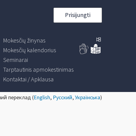
Prisijungti
Mokesčių žinynas
Mokesčių kalendorius
Seminarai
Tarptautinis apmokestinimas
Kontaktai / Apklausa
ний переклад (
English
,
Русский
,
Українська
)