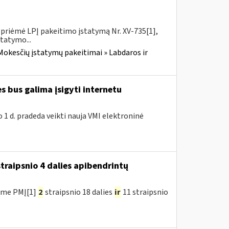
priėmė LPĮ pakeitimo įstatymą Nr. XV-735[1],
statymo...
Mokesčių įstatymų pakeitimai » Labdaros ir
 bus galima įsigyti internetu
 1 d. pradeda veikti nauja VMI elektroninė
traipsnio 4 dalies apibendrintų
ėme PMĮ[1]
2
straipsnio 18 dalies
ir
11 straipsnio