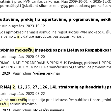
atinis 9 proc. PVM tarifas taikomas: Nuo 2009-10-01 iki 2025-12-
poms šildyti (įskaitant šilumos energiją, perduodamą per karšto v
ultavimo, prekių transportavimo, programavimo, neki
urinio sąrašas
2023-10-12
vos apmokestinamasis asmuo, neįregistruotas PVM mokėtoju, iš 
raipsnio 2
ir
5 dalyse nurodytas paslaugas, kurios...
tybinės
mokesčių
inspekcijos prie Lietuvos Respublikos
urinio sąrašas
2020-08-20
RMACIJA APIE PRADEDAMUS PIRKIMUS Paslaugų pirkimai I. PER
KTINIAI DUOMENYS: I.1. Perkančiosios organizacijos pavadinimas
:
2020
Pagrindinis:
Viešieji pirkimai
LR MAĮ
2
, 12, 25, 27, 126, 141 straipsnių apibendrintų 
urinio sąrašas
2023-08-22
ybinė
mokesčių
inspekcija prie Lietuvos Respublikos finansų mini
sčių
administravimo...
:
2023
Pagrindinis:
Mokesčio naujiena