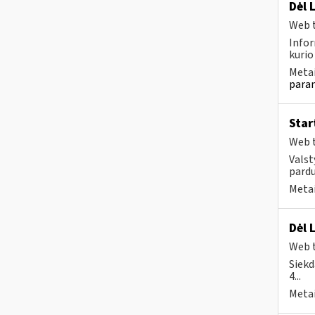
Dėl 
Web t
Infor
kurio
Metai
param
Star
Web t
Valst
pard
Metai
Dėl 
Web t
Siekd
4...
Metai