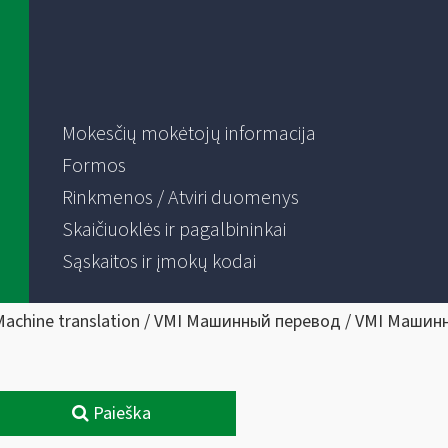
Mokesčių mokėtojų informacija
Formos
Rinkmenos / Atviri duomenys
Skaičiuoklės ir pagalbininkai
Sąskaitos ir įmokų kodai
Machine translation / VMI Машинный перевод / VMI Машин
Paieška