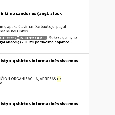
inkimo sandorius (angl. stock
jamų apskaičiavimas Darbuotojui pagal
esnę nei rinkos...
Mokesčių žinyno
nės priemonės
pasirinkimo sandoris
gal abėcėlę) » Turto pardavimo pajamos »
lstybių skirtos informacinės sistemos
ANČIOJI ORGANIZACIJA, ADRESAS
IR
...
lstybių skirtos informacinės sistemos