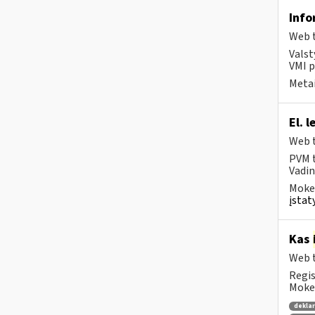
Info
Web t
Valst
VMI p
Metai
El. 
Web t
PVM t
Vadin
Mokes
įstat
Kas
Web t
Regis
Mokes
dekla