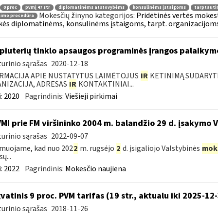
0 proc
pvmį 47 str
diplomatinėms atstovybėms
konsulinėms įstaigoms
tarptauti
Mokesčių žinyno kategorijos:
Pridėtinės vertės mokesti
nimo procedūra
kės diplomatinėms, konsulinėms įstaigoms, tarpt. organizacijoms 
iuterių tinklo apsaugos programinės įrangos palaikymo
urinio sąrašas
2020-12-18
RMACIJA APIE NUSTATYTUS LAIMĖTOJUS
IR
KETINIMĄ SUDARYTI 
NIZACIJA, ADRESAS
IR
KONTAKTINIAI...
:
2020
Pagrindinis:
Viešieji pirkimai
VMI prie FM viršininko 2004 m. balandžio 29 d. įsakymo 
urinio sąrašas
2022-09-07
muojame, kad nuo 202
2
m. rugsėjo
2
d. įsigaliojo Valstybinės
mok
ų...
:
2022
Pagrindinis:
Mokesčio naujiena
vatinis 9 proc. PVM tarifas (19 str., aktualu iki 2025-12
urinio sąrašas
2018-11-26