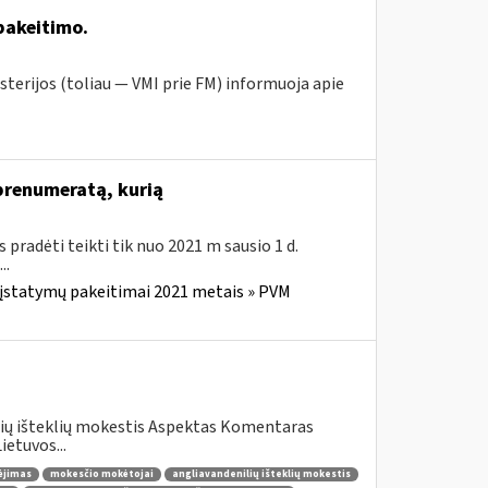
pakeitimo.
sterijos (toliau ― VMI prie FM) informuoja apie
 prenumeratą, kurią
us pradėti teikti tik nuo 2021 m sausio 1 d.
..
 įstatymų pakeitimai 2021 metais » PVM
lių išteklių mokestis Aspektas Komentaras
etuvos...
ėjimas
mokesčio mokėtojai
angliavandenilių išteklių mokestis