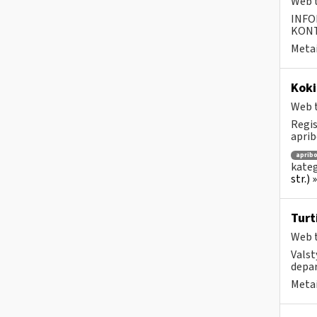
Web t
INFO
KONTA
Metai
Koki
Web t
Regis
aprib
aprib
kateg
str.)
Turt
Web t
Valst
depar
Metai