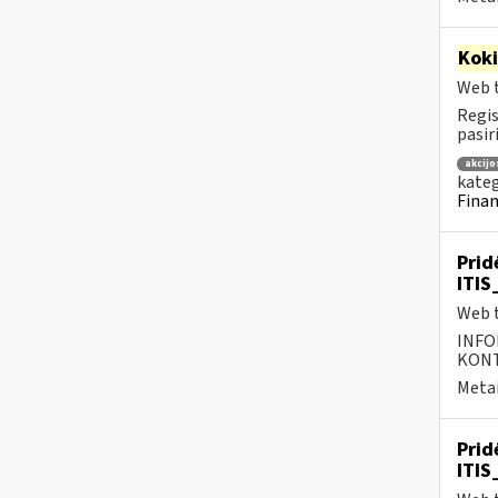
Kok
Web t
Regis
pasir
akcijo
kateg
Finan
Prid
ITIS
Web t
INFO
KONTA
Metai
Prid
ITIS