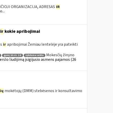
ANČIOJI ORGANIZACIJA, ADRESAS
IR
...
ir
kokie apribojimai
os
ir
apribojimai Žemiau lentelėje yra pateikti
Mokesčių žinyno
gpmį 10 str. 2 d
vykdoma veikla
erslo liudijimą įsigijusio asmens pajamos (26
ių
mokėtojų (DMM) stebėsenos ir konsultavimo