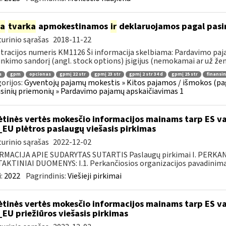
ia
tvarka
apmokestinamos
ir
deklaruojamos pagal pasir
urinio sąrašas
2018-11-22
tracijos numeris KM1126 Ši informacija skelbiama: Pardavimo pa
inkimo sandorį (angl. stock options) įsigijus (nemokamai ar už žem
s
gpm
opcionas
gpmį 22 str
gpmį 23 str
gpmį 2 str 34 d
gpmį 25 str
finansi
orijos:
Gyventojų pajamų mokestis » Kitos pajamos / išmokos (pa
sinių priemonių » Pardavimo pajamų apskaičiavimas 1
ėtinės vertės mokesčio informacijos mainams tarp ES va
_EU plėtros paslaugų viešasis pirkimas
urinio sąrašas
2022-12-02
RMACIJA APIE SUDARYTAS SUTARTIS Paslaugų pirkimai I. PERK
KTINIAI DUOMENYS: I.1. Perkančiosios organizacijos pavadinimas
:
2022
Pagrindinis:
Viešieji pirkimai
ėtinės vertės mokesčio informacijos mainams tarp ES va
_EU priežiūros viešasis pirkimas