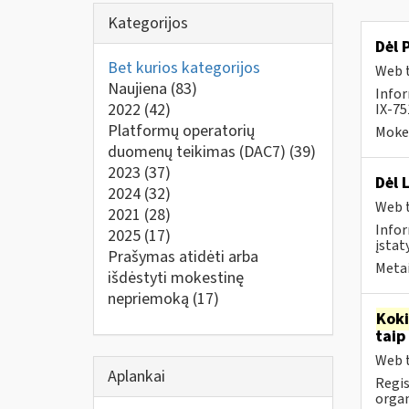
Kategorijos
Dėl 
Bet kurios kategorijos
Web t
Naujiena
(83)
Info
2022
(42)
IX-75
Platformų operatorių
Mokes
duomenų teikimas (DAC7)
(39)
2023
(37)
Dėl 
2024
(32)
Web t
2021
(28)
Infor
2025
(17)
įstat
Prašymas atidėti arba
Metai
išdėstyti mokestinę
nepriemoką
(17)
Kok
taip
Web t
Aplankai
Regis
orga