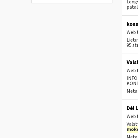
Lengv
patal
kons
Web t
Lietu
95 st
Vals
Web t
INFO
KONTA
Metai
Dėl 
Web t
Valst
moke
Metai