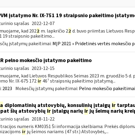
PVM įstatymo Nr. IX-751 19 straipsnio pakeitimo įstatym
urinio sąrašas
2022-12-07
rmuojame, kad 202
2
m. lapkričio 2
2
d. buvo priimtas Lietuvos Resp
1 19 straipsnio pakeitimo...
čių įstatymų pakeitimai:
MĮP 2021 » Pridetinės vertės mokesčio p
LR pelno mokesčio įstatymo pakeitimo
urinio sąrašas
2023-12-15
muojame, kad Lietuvos Respublikos Seimas 2023 m. gruodžio 5 d.
ymo Nr. IX-675 172
ir
46¹ straipsnių pakeitimo įstatymą...
:
2023
Mokesčių įstatymų pakeitimai:
Pelno mokesčio pakeitimai
ia
diplomatinių atstovybių, konsulinių įstaigų
ir
tarptau
 pat šių atstovybių
ir
įstaigų narių
ir
jų šeimų narių kre
urinio sąrašas
2018-11-22
tracijos numeris KM0351 Ši informacija skelbiama: Prekės diplom
nizacijoms
ir
jų šeimos nariams (47 str.) Atstovybės,...