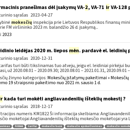
rmacinis pranešimas dėl įsakymų VA-
2
, VA-71
ir
VA-128 
urinio sąrašas
2023-04-27
ybinė
mokesčių
inspekcija prie Lietuvos Respublikos finansų mini
rie FM viršininko 2023 m. balandžio 26 d. įsakymą...
:
2023
leidinio leidėjas 2020 m. liepos
mėn
. pardavė el. leidinių
urinio sąrašas
2020-12-31
arifas turi būti tikslinamas tuo atveju, jeigu el. leidiniai pirkėjui b
asi, už 2020.08.01 – 2020.09.30; 2020.08.01 – 2021.01.31, 2020.09.01 –.
čių žinyno kategorijos:
Mokesčių įstatymų pakeitimai » Mokesčių
ymo 19 straipsnio pakeitimo nuo 2021 m. sausio 1 d.
ir
kada turi mokėti angliavandenilių išteklių mokestį ?
urinio sąrašas
2018-12-17
tracijos numeris KM1822 Ši informacija skelbiama: Angliavandeni
čio mokėtojai Angliavandenilių išteklių mokesčio mokėtojai yra Li
ravimas
fr0566
tarifai
mokesčio bazė
mokesčio apskaičiavimas
mokesčio sumok