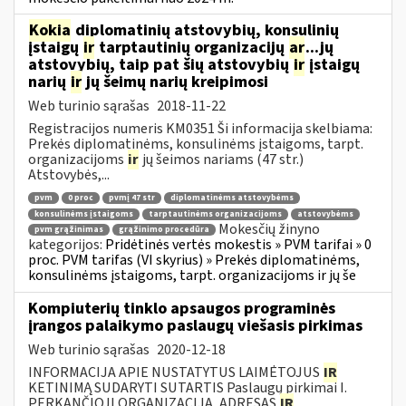
Kokia
diplomatinių atstovybių, konsulinių
įstaigų
ir
tarptautinių organizacijų
ar
...jų
atstovybių, taip pat šių atstovybių
ir
įstaigų
narių
ir
jų šeimų narių kreipimosi
Web turinio sąrašas
2018-11-22
Registracijos numeris KM0351 Ši informacija skelbiama:
Prekės diplomatinėms, konsulinėms įstaigoms, tarpt.
organizacijoms
ir
jų šeimos nariams (47 str.)
Atstovybės,...
pvm
0 proc
pvmį 47 str
diplomatinėms atstovybėms
konsulinėms įstaigoms
tarptautinėms organizacijoms
atstovybėms
Mokesčių žinyno
pvm grąžinimas
grąžinimo procedūra
kategorijos:
Pridėtinės vertės mokestis » PVM tarifai » 0
proc. PVM tarifas (VI skyrius) » Prekės diplomatinėms,
konsulinėms įstaigoms, tarpt. organizacijoms ir jų še
Kompiuterių tinklo apsaugos programinės
įrangos palaikymo paslaugų viešasis pirkimas
Web turinio sąrašas
2020-12-18
INFORMACIJA APIE NUSTATYTUS LAIMĖTOJUS
IR
KETINIMĄ SUDARYTI SUTARTIS Paslaugų pirkimai I.
PERKANČIOJI ORGANIZACIJA, ADRESAS
IR