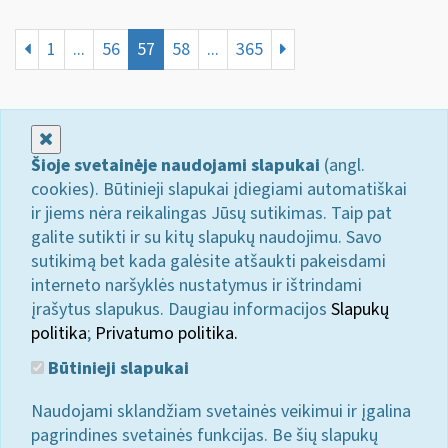
1
...
56
57
58
...
365
Uždaryti
Šioje svetainėje naudojami slapukai
(angl.
cookies). Būtinieji slapukai įdiegiami automatiškai
ir jiems nėra reikalingas Jūsų sutikimas. Taip pat
galite sutikti ir su kitų slapukų naudojimu. Savo
sutikimą bet kada galėsite atšaukti pakeisdami
interneto naršyklės nustatymus ir ištrindami
įrašytus slapukus. Daugiau informacijos
Slapukų
politika
;
Privatumo politika.
Būtinieji slapukai
Naudojami sklandžiam svetainės veikimui ir įgalina
pagrindines svetainės funkcijas. Be šių slapukų