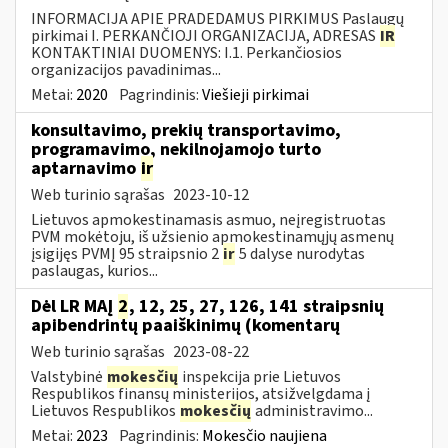
INFORMACIJA APIE PRADEDAMUS PIRKIMUS Paslaugų
pirkimai I. PERKANČIOJI ORGANIZACIJA, ADRESAS
IR
KONTAKTINIAI DUOMENYS: I.1. Perkančiosios
organizacijos pavadinimas...
Metai:
2020
Pagrindinis:
Viešieji pirkimai
konsultavimo, prekių transportavimo,
programavimo, nekilnojamojo turto
aptarnavimo
ir
Web turinio sąrašas
2023-10-12
Lietuvos apmokestinamasis asmuo, neįregistruotas
PVM mokėtoju, iš užsienio apmokestinamųjų asmenų
įsigijęs PVMĮ 95 straipsnio 2
ir
5 dalyse nurodytas
paslaugas, kurios...
Dėl LR MAĮ
2
, 12, 25, 27, 126, 141 straipsnių
apibendrintų paaiškinimų (komentarų
Web turinio sąrašas
2023-08-22
Valstybinė
mokesčių
inspekcija prie Lietuvos
Respublikos finansų ministerijos, atsižvelgdama į
Lietuvos Respublikos
mokesčių
administravimo...
Metai:
2023
Pagrindinis:
Mokesčio naujiena