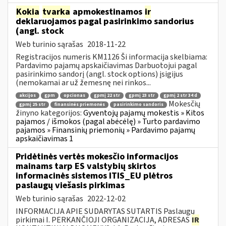
Kokia
tvarka
apmokestinamos
ir
deklaruojamos pagal pasirinkimo sandorius
(angl. stock
Web turinio sąrašas
2018-11-22
Registracijos numeris KM1126 Ši informacija skelbiama:
Pardavimo pajamų apskaičiavimas Darbuotojui pagal
pasirinkimo sandorį (angl. stock options) įsigijus
(nemokamai ar už žemesnę nei rinkos...
akcijos
gpm
opcionas
gpmį 22 str
gpmį 23 str
gpmį 2 str 34 d
Mokesčių
gpmį 25 str
finansinės priemonės
pasirinkimo sandoris
žinyno kategorijos:
Gyventojų pajamų mokestis » Kitos
pajamos / išmokos (pagal abėcėlę) » Turto pardavimo
pajamos » Finansinių priemonių » Pardavimo pajamų
apskaičiavimas 1
Pridėtinės vertės mokesčio informacijos
mainams tarp ES valstybių skirtos
informacinės sistemos ITIS_EU plėtros
paslaugų viešasis pirkimas
Web turinio sąrašas
2022-12-02
INFORMACIJA APIE SUDARYTAS SUTARTIS Paslaugų
pirkimai I. PERKANČIOJI ORGANIZACIJA, ADRESAS
IR