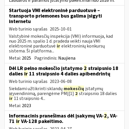
Labdaros ir paramos įstatymo pakeitimai nuo 2026 m.
Startuoja VMI elektroninė parduotuvė –
transporto priemones bus galima įsigyti
internetu
Web turinio sąrašas
2025-10-01
Valstybinė mokesčių inspekcija (VMI) informuoja, kad
nuo 2025 m. spalio 1 d. pradeda veikti nauja VMI
elektroninė parduotuvė
ir
elektroninių konkursų
sistema. Ši platforma...
Metai:
2025
Pagrindinis:
Naujiena
Dėl LR pelno mokesčio įstatymo
2
straipsnio 18
dalies
ir
11 straipsnio 4 dalies apibendrintų
Web turinio sąrašas
2023-06-08
Siekdami užtikrinti sklandų
mokesčių
įstatymų
įgyvendinimą, parengėme PMĮ[1]
2
straipsnio 18 dalies
ir
11 straipsnio 4...
Metai:
2023
Informacinis pranešimas dėl įsakymų VA-
2
, VA-
71
ir
VA-128 pakeitimo.
Web turinio sąrašas
2023-04-27