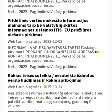
KONTAKTINIAI DUOMENYS: I.1. Perkančiosios
organizacijos pavadinimas...
Metai:
2022
Pagrindinis:
Viešieji pirkimai
Pridėtinės vertės mokesčio informacijos
mainams tarp ES valstybių skirtos
informacinės sistemos ITIS_EU priežiūros
viešasis pirkimas
Web turinio sąrašas
2022-12-02
INFORMACIJA APIE SUDARYTAS SUTARTIS Paslaugų
pirkimai I. PERKANČIOJI ORGANIZACIJA, ADRESAS
IR
KONTAKTINIAI DUOMENYS: I.1. Perkančiosios
organizacijos pavadinimas...
Metai:
2022
Pagrindinis:
Viešieji pirkimai
Kokias teises suteikia / nesuteikia išduotas
verslo liudijimas
ir
kokie apribojimai
Web turinio sąrašas
2025-10-24
Registracijos numeris KM0607 Ši informacija skelbiama:
Teisės, pareigos
ir
apribojimai Žemiau lentelėje yra
pateikti apribojimai susiję su pajamų, gaunamų iš
veiklos...