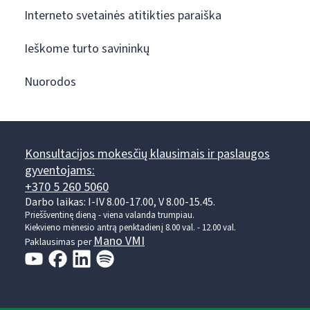
Interneto svetainės atitikties paraiška
Ieškome turto savininkų
Nuorodos
Konsultacijos mokesčių klausimais ir paslaugos
gyventojams:
+370 5 260 5060
Darbo laikas: I-IV 8.00-17.00, V 8.00-15.45.
Prieššventinę dieną - viena valanda trumpiau.
Kiekvieno mėnesio antrą penktadienį 8.00 val. - 12.00 val.
Mano VMI
Paklausimas per