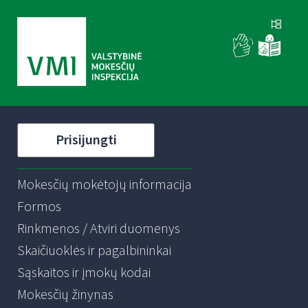
Prisijungti
Mokesčių mokėtojų informacija
Formos
Rinkmenos / Atviri duomenys
Skaičiuoklės ir pagalbininkai
Sąskaitos ir įmokų kodai
Mokesčių žinynas