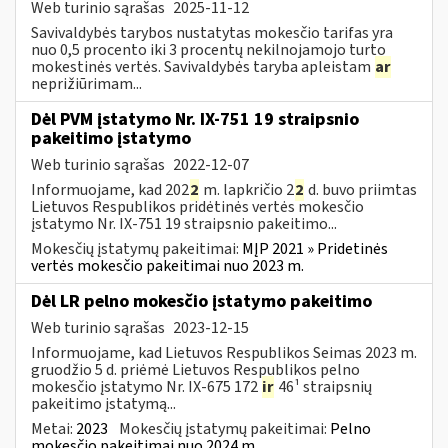
Web turinio sąrašas
2025-11-12
Savivaldybės tarybos nustatytas mokesčio tarifas yra
nuo 0,5 procento iki 3 procentų nekilnojamojo turto
mokestinės vertės. Savivaldybės taryba apleistam
ar
neprižiūrimam...
Dėl PVM įstatymo Nr. IX-751 19 straipsnio
pakeitimo įstatymo
Web turinio sąrašas
2022-12-07
Informuojame, kad 202
2
m. lapkričio 2
2
d. buvo priimtas
Lietuvos Respublikos pridėtinės vertės mokesčio
įstatymo Nr. IX-751 19 straipsnio pakeitimo...
Mokesčių įstatymų pakeitimai:
MĮP 2021 » Pridetinės
vertės mokesčio pakeitimai nuo 2023 m.
Dėl LR pelno mokesčio įstatymo pakeitimo
Web turinio sąrašas
2023-12-15
Informuojame, kad Lietuvos Respublikos Seimas 2023 m.
gruodžio 5 d. priėmė Lietuvos Respublikos pelno
mokesčio įstatymo Nr. IX-675 172
ir
46¹ straipsnių
pakeitimo įstatymą...
Metai:
2023
Mokesčių įstatymų pakeitimai:
Pelno
mokesčio pakeitimai nuo 2024 m.