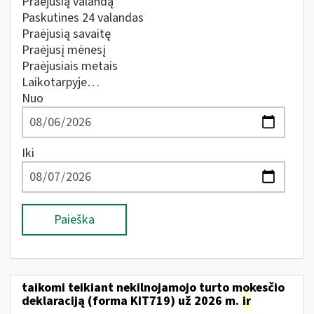
Praėjusią valandą
Paskutines 24 valandas
Praėjusią savaitę
Praėjusį mėnesį
Praėjusiais metais
Laikotarpyje…
Nuo
Iki
Paieška
taikomi teikiant nekilnojamojo turto mokesčio
deklaraciją (forma KIT719) už 2026 m.
ir