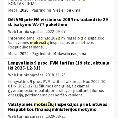
KONTAKTINIAI...
Metai:
2020
Pagrindinis:
Viešieji pirkimai
Dėl VMI prie FM viršininko 2004 m. balandžio 29
d. įsakymo VA-77 pakeitimo
Web turinio sąrašas
2022-09-07
Informuojame, kad nuo 202
2
m. rugsėjo
2
d. įsigaliojo
Valstybinės
mokesčių
inspekcijos prie Lietuvos
Respublikos finansų...
Metai:
2022
Pagrindinis:
Mokesčio naujiena
Lengvatinis 9 proc. PVM tarifas (19 str., aktualu
iki 2025-12-31)
Web turinio sąrašas
2018-11-26
Lengvatinis 9 proc. PVM tarifas taikomas: Nuo 2009-10-
01 iki 2025-12-31 šilumos energijai, tiekiamai
gyvenamosioms patalpoms šildyti (įskaitant šilumos
energiją, perduodamą per karšto vandens...
Valstybinės
mokesčių
inspekcijos prie Lietuvos
Respublikos finansų ministerijos mokymo
Web turinio sąrašas
2020-08-20