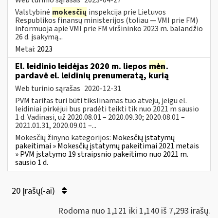
Valstybinė
mokesčių
inspekcija prie Lietuvos
Respublikos finansų ministerijos (toliau ― VMI prie FM)
informuoja apie VMI prie FM viršininko 2023 m. balandžio
26 d. įsakymą...
Metai:
2023
El. leidinio leidėjas 2020 m. liepos
mėn
.
pardavė el. leidinių prenumeratą, kurią
Web turinio sąrašas
2020-12-31
PVM tarifas turi būti tikslinamas tuo atveju, jeigu el.
leidiniai pirkėjui bus pradėti teikti tik nuo 2021 m sausio
1 d. Vadinasi, už 2020.08.01 – 2020.09.30; 2020.08.01 –
2021.01.31, 2020.09.01 –...
Mokesčių žinyno kategorijos:
Mokesčių įstatymų
pakeitimai » Mokesčių įstatymų pakeitimai 2021 metais
» PVM įstatymo 19 straipsnio pakeitimo nuo 2021 m.
sausio 1 d.
20 Įrašų(-ai)
Rodoma nuo 1,121 iki 1,140 iš 7,293 irašų.