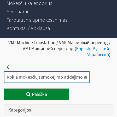
Mokesčių kalendorius
Seminarai
Tarptautinis apmokestinimas
Kontaktai / Apklausa
VMI Machine translation / VMI Машинный перевод /
VMI Машинний переклад (
English
,
Русский
,
Українська
)
Paieška
Kategorijos