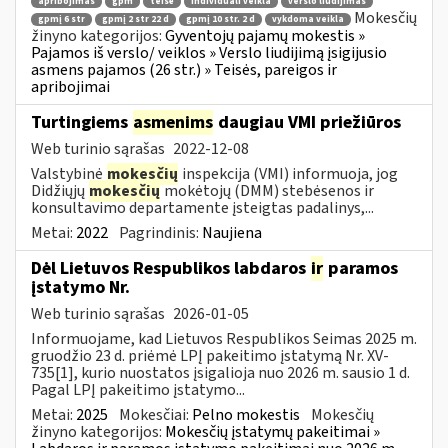
apribojimas
gpm
teisė
individuali veikla
verslo liudijimas
Mokesčių
gpmį 6 str
gpmį 2 str 22 d
gpmį 10 str. 2 d
vykdoma veikla
žinyno kategorijos:
Gyventojų pajamų mokestis »
Pajamos iš verslo/ veiklos » Verslo liudijimą įsigijusio
asmens pajamos (26 str.) » Teisės, pareigos ir
apribojimai
Turtingiems
asmenims
daugiau VMI priežiūros
Web turinio sąrašas
2022-12-08
Valstybinė
mokesčių
inspekcija (VMI) informuoja, jog
Didžiųjų
mokesčių
mokėtojų (DMM) stebėsenos ir
konsultavimo departamente įsteigtas padalinys,...
Metai:
2022
Pagrindinis:
Naujiena
Dėl Lietuvos Respublikos labdaros
ir
paramos
įstatymo Nr.
Web turinio sąrašas
2026-01-05
Informuojame, kad Lietuvos Respublikos Seimas 2025 m.
gruodžio 23 d. priėmė LPĮ pakeitimo įstatymą Nr. XV-
735[1], kurio nuostatos įsigalioja nuo 2026 m. sausio 1 d.
Pagal LPĮ pakeitimo įstatymo...
Metai:
2025
Mokesčiai:
Pelno mokestis
Mokesčių
žinyno kategorijos:
Mokesčių įstatymų pakeitimai »