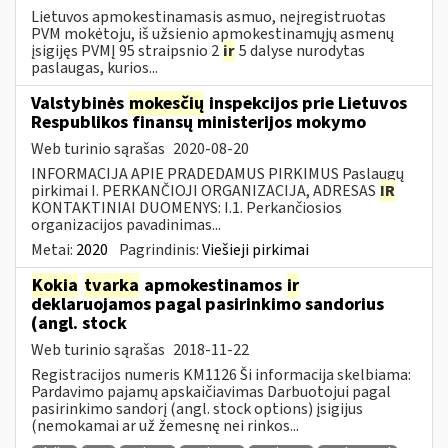
Lietuvos apmokestinamasis asmuo, neįregistruotas
PVM mokėtoju, iš užsienio apmokestinamųjų asmenų
įsigijęs PVMĮ 95 straipsnio 2
ir
5 dalyse nurodytas
paslaugas, kurios...
Valstybinės
mokesčių
inspekcijos prie Lietuvos
Respublikos finansų ministerijos mokymo
Web turinio sąrašas
2020-08-20
INFORMACIJA APIE PRADEDAMUS PIRKIMUS Paslaugų
pirkimai I. PERKANČIOJI ORGANIZACIJA, ADRESAS
IR
KONTAKTINIAI DUOMENYS: I.1. Perkančiosios
organizacijos pavadinimas...
Metai:
2020
Pagrindinis:
Viešieji pirkimai
Kokia
tvarka
apmokestinamos
ir
deklaruojamos pagal pasirinkimo sandorius
(angl. stock
Web turinio sąrašas
2018-11-22
Registracijos numeris KM1126 Ši informacija skelbiama:
Pardavimo pajamų apskaičiavimas Darbuotojui pagal
pasirinkimo sandorį (angl. stock options) įsigijus
(nemokamai ar už žemesnę nei rinkos...