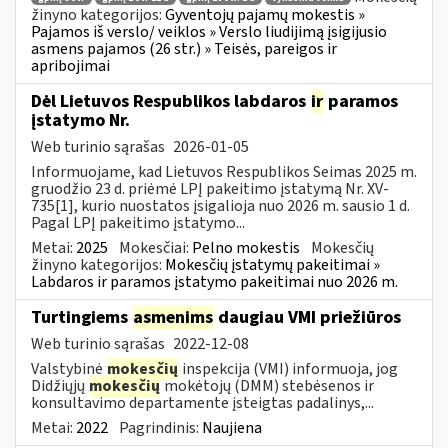
žinyno kategorijos:
Gyventojų pajamų mokestis »
Pajamos iš verslo/ veiklos » Verslo liudijimą įsigijusio
asmens pajamos (26 str.) » Teisės, pareigos ir
apribojimai
Dėl Lietuvos Respublikos labdaros
ir
paramos
įstatymo Nr.
Web turinio sąrašas
2026-01-05
Informuojame, kad Lietuvos Respublikos Seimas 2025 m.
gruodžio 23 d. priėmė LPĮ pakeitimo įstatymą Nr. XV-
735[1], kurio nuostatos įsigalioja nuo 2026 m. sausio 1 d.
Pagal LPĮ pakeitimo įstatymo...
Metai:
2025
Mokesčiai:
Pelno mokestis
Mokesčių
žinyno kategorijos:
Mokesčių įstatymų pakeitimai »
Labdaros ir paramos įstatymo pakeitimai nuo 2026 m.
Turtingiems
asmenims
daugiau VMI priežiūros
Web turinio sąrašas
2022-12-08
Valstybinė
mokesčių
inspekcija (VMI) informuoja, jog
Didžiųjų
mokesčių
mokėtojų (DMM) stebėsenos ir
konsultavimo departamente įsteigtas padalinys,...
Metai:
2022
Pagrindinis:
Naujiena