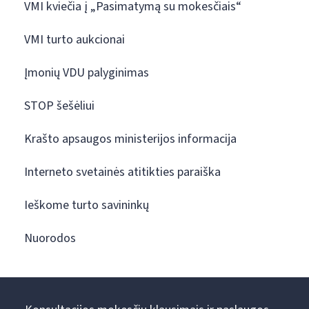
VMI kviečia į „Pasimatymą su mokesčiais“
VMI turto aukcionai
Įmonių VDU palyginimas
STOP šešėliui
Krašto apsaugos ministerijos informacija
Interneto svetainės atitikties paraiška
Ieškome turto savininkų
Nuorodos