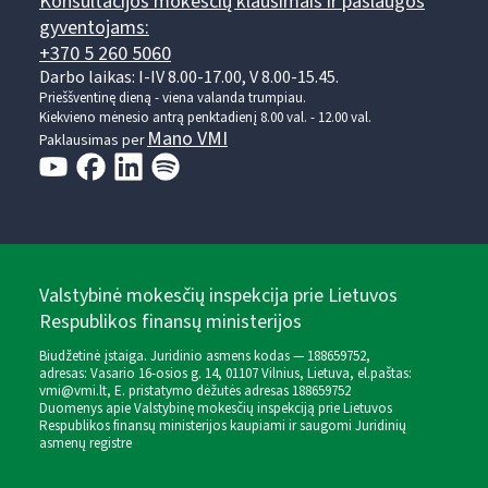
Konsultacijos mokesčių klausimais ir paslaugos
gyventojams:
+370 5 260 5060
Darbo laikas: I-IV 8.00-17.00, V 8.00-15.45.
Prieššventinę dieną - viena valanda trumpiau.
Kiekvieno mėnesio antrą penktadienį 8.00 val. - 12.00 val.
Mano VMI
Paklausimas per
Valstybinė mokesčių inspekcija prie Lietuvos
Respublikos finansų ministerijos
Biudžetinė įstaiga. Juridinio asmens kodas — 188659752,
adresas: Vasario 16-osios g. 14, 01107 Vilnius, Lietuva, el.paštas:
vmi@vmi.lt
, E. pristatymo dėžutės adresas 188659752
Duomenys apie Valstybinę mokesčių inspekciją prie Lietuvos
Respublikos finansų ministerijos kaupiami ir saugomi Juridinių
asmenų registre