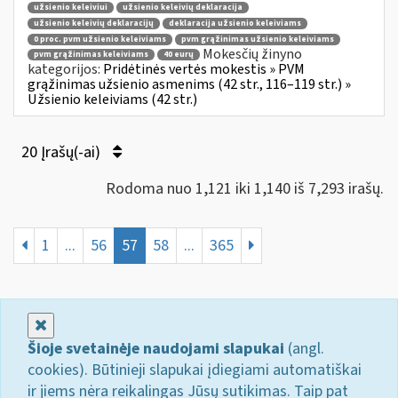
užsienio keleiviui
užsienio keleivių deklaracija
užsienio keleivių deklaracijų
deklaracija užsienio keleiviams
0 proc. pvm užsienio keleiviams
pvm grąžinimas užsienio keleiviams
Mokesčių žinyno
pvm grąžinimas keleiviams
40 eurų
kategorijos:
Pridėtinės vertės mokestis » PVM
grąžinimas užsienio asmenims (42 str., 116–119 str.) »
Užsienio keleiviams (42 str.)
20 Įrašų(-ai)
Rodoma nuo 1,121 iki 1,140 iš 7,293 irašų.
1
...
56
57
58
...
365
Uždaryti
Šioje svetainėje naudojami slapukai
(angl.
cookies). Būtinieji slapukai įdiegiami automatiškai
ir jiems nėra reikalingas Jūsų sutikimas. Taip pat