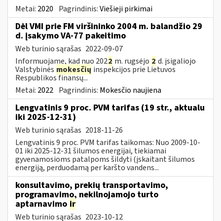
Metai:
2020
Pagrindinis:
Viešieji pirkimai
Dėl VMI prie FM viršininko 2004 m. balandžio 29
d. įsakymo VA-77 pakeitimo
Web turinio sąrašas
2022-09-07
Informuojame, kad nuo 202
2
m. rugsėjo
2
d. įsigaliojo
Valstybinės
mokesčių
inspekcijos prie Lietuvos
Respublikos finansų...
Metai:
2022
Pagrindinis:
Mokesčio naujiena
Lengvatinis 9 proc. PVM tarifas (19 str., aktualu
iki 2025-12-31)
Web turinio sąrašas
2018-11-26
Lengvatinis 9 proc. PVM tarifas taikomas: Nuo 2009-10-
01 iki 2025-12-31 šilumos energijai, tiekiamai
gyvenamosioms patalpoms šildyti (įskaitant šilumos
energiją, perduodamą per karšto vandens...
konsultavimo, prekių transportavimo,
programavimo, nekilnojamojo turto
aptarnavimo
ir
Web turinio sąrašas
2023-10-12