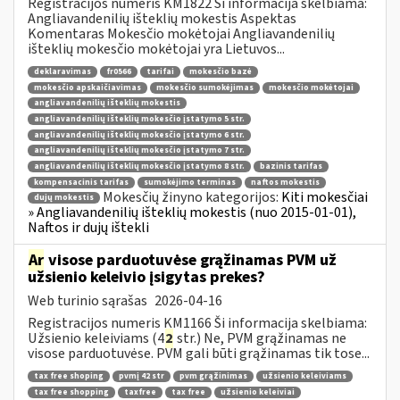
Registracijos numeris KM1822 Ši informacija skelbiama:
Angliavandenilių išteklių mokestis Aspektas
Komentaras Mokesčio mokėtojai Angliavandenilių
išteklių mokesčio mokėtojai yra Lietuvos...
deklaravimas
fr0566
tarifai
mokesčio bazė
mokesčio apskaičiavimas
mokesčio sumokėjimas
mokesčio mokėtojai
angliavandenilių išteklių mokestis
angliavandenilių išteklių mokesčio įstatymo 5 str.
angliavandenilių išteklių mokesčio įstatymo 6 str.
angliavandenilių išteklių mokesčio įstatymo 7 str.
angliavandenilių išteklių mokesčio įstatymo 8 str.
bazinis tarifas
kompensacinis tarifas
sumokėjimo terminas
naftos mokestis
Mokesčių žinyno kategorijos:
Kiti mokesčiai
dujų mokestis
» Angliavandenilių išteklių mokestis (nuo 2015-01-01),
Naftos ir dujų ištekli
Ar
visose parduotuvėse grąžinamas PVM už
užsienio keleivio įsigytas prekes?
Web turinio sąrašas
2026-04-16
Registracijos numeris KM1166 Ši informacija skelbiama:
Užsienio keleiviams (4
2
str.) Ne, PVM grąžinamas ne
visose parduotuvėse. PVM gali būti grąžinamas tik tose...
tax free shoping
pvmį 42 str
pvm grąžinimas
užsienio keleiviams
tax free shopping
taxfree
tax free
užsienio keleiviai