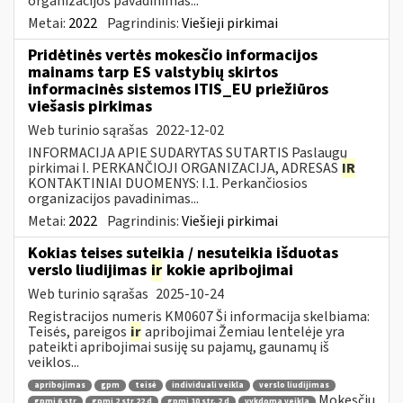
organizacijos pavadinimas...
Metai:
2022
Pagrindinis:
Viešieji pirkimai
Pridėtinės vertės mokesčio informacijos
mainams tarp ES valstybių skirtos
informacinės sistemos ITIS_EU priežiūros
viešasis pirkimas
Web turinio sąrašas
2022-12-02
INFORMACIJA APIE SUDARYTAS SUTARTIS Paslaugų
pirkimai I. PERKANČIOJI ORGANIZACIJA, ADRESAS
IR
KONTAKTINIAI DUOMENYS: I.1. Perkančiosios
organizacijos pavadinimas...
Metai:
2022
Pagrindinis:
Viešieji pirkimai
Kokias teises suteikia / nesuteikia išduotas
verslo liudijimas
ir
kokie apribojimai
Web turinio sąrašas
2025-10-24
Registracijos numeris KM0607 Ši informacija skelbiama:
Teisės, pareigos
ir
apribojimai Žemiau lentelėje yra
pateikti apribojimai susiję su pajamų, gaunamų iš
veiklos...
apribojimas
gpm
teisė
individuali veikla
verslo liudijimas
Mokesčių
gpmį 6 str
gpmį 2 str 22 d
gpmį 10 str. 2 d
vykdoma veikla