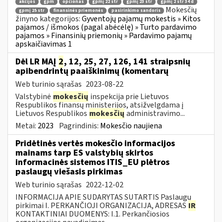
akcijos
gpm
opcionas
gpmį 22 str
gpmį 23 str
gpmį 2 str 34 d
Mokesčių
gpmį 25 str
finansinės priemonės
pasirinkimo sandoris
žinyno kategorijos:
Gyventojų pajamų mokestis » Kitos
pajamos / išmokos (pagal abėcėlę) » Turto pardavimo
pajamos » Finansinių priemonių » Pardavimo pajamų
apskaičiavimas 1
Dėl LR MAĮ
2
, 12, 25, 27, 126, 141 straipsnių
apibendrintų paaiškinimų (komentarų
Web turinio sąrašas
2023-08-22
Valstybinė
mokesčių
inspekcija prie Lietuvos
Respublikos finansų ministerijos, atsižvelgdama į
Lietuvos Respublikos
mokesčių
administravimo...
Metai:
2023
Pagrindinis:
Mokesčio naujiena
Pridėtinės vertės mokesčio informacijos
mainams tarp ES valstybių skirtos
informacinės sistemos ITIS_EU plėtros
paslaugų viešasis pirkimas
Web turinio sąrašas
2022-12-02
INFORMACIJA APIE SUDARYTAS SUTARTIS Paslaugų
pirkimai I. PERKANČIOJI ORGANIZACIJA, ADRESAS
IR
KONTAKTINIAI DUOMENYS: I.1. Perkančiosios