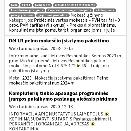
pvm
0 proc
pvmį 47 str
diplomatinėms atstovybėms
konsulinėms įstaigoms
tarptautinėms organizacijoms
atstovybėms
Mokesčių žinyno
pvm grąžinimas
grąžinimo procedūra
kategorijos:
Pridėtinės vertės mokestis » PVM tarifai » 0
proc. PVM tarifas (VI skyrius) » Prekės diplomatinėms,
konsulinėms įstaigoms, tarpt. organizacijoms ir jų še
Dėl LR pelno mokesčio įstatymo pakeitimo
Web turinio sąrašas
2023-12-15
Informuojame, kad Lietuvos Respublikos Seimas 2023 m.
gruodžio 5 d. priėmė Lietuvos Respublikos pelno
mokesčio įstatymo Nr. IX-675 172
ir
46¹ straipsnių
pakeitimo įstatymą...
Metai:
2023
Mokesčių įstatymų pakeitimai:
Pelno
mokesčio pakeitimai nuo 2024 m.
Kompiuterių tinklo apsaugos programinės
įrangos palaikymo paslaugų viešasis pirkimas
Web turinio sąrašas
2020-12-18
INFORMACIJA APIE NUSTATYTUS LAIMĖTOJUS
IR
KETINIMĄ SUDARYTI SUTARTIS Paslaugų pirkimai I.
PERKANČIOJI ORGANIZACIJA, ADRESAS
IR
KONTAKTINIAI...