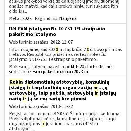
atlikus prekybos veiklą deklaruojančių įmonių duomenų
analizę matyti, kad dalis prekybininkų turi sukaupę itin
didelius...
Metai:
2022
Pagrindinis:
Naujiena
Dėl PVM įstatymo Nr. IX-751 19 straipsnio
pakeitimo įstatymo
Web turinio sąrašas
2022-12-07
Informuojame, kad 202
2
m. lapkričio 2
2
d. buvo priimtas
Lietuvos Respublikos pridėtinės vertės mokesčio
įstatymo Nr. IX-751 19 straipsnio pakeitimo...
Mokesčių įstatymų pakeitimai:
MĮP 2021 » Pridetinės
vertės mokesčio pakeitimai nuo 2023 m.
Kokia
diplomatinių atstovybių, konsulinių
įstaigų
ir
tarptautinių organizacijų
ar
...jų
atstovybių, taip pat šių atstovybių
ir
įstaigų
narių
ir
jų šeimų narių kreipimosi
Web turinio sąrašas
2018-11-22
Registracijos numeris KM0351 Ši informacija skelbiama:
Prekės diplomatinėms, konsulinėms įstaigoms, tarpt.
organizacijoms
ir
jų šeimos nariams (47 str.)
Atstovybės,...