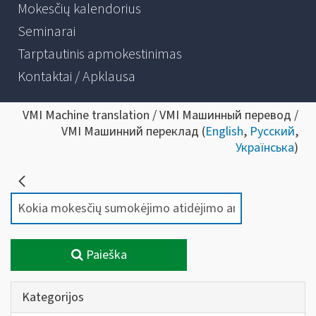
Mokesčių kalendorius
Seminarai
Tarptautinis apmokestinimas
Kontaktai / Apklausa
VMI Machine translation / VMI Машинный перевод /
VMI Машинний переклад (
English
,
Русский
,
Українська
)
Paieška
Kategorijos