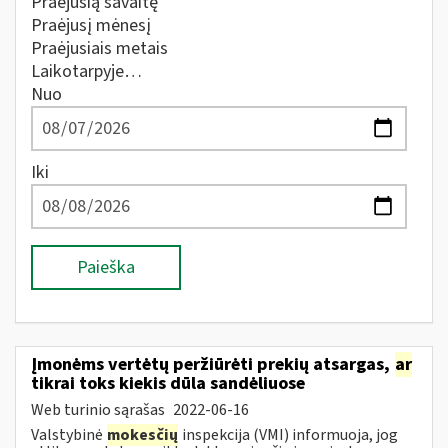
Praėjusią savaitę
Praėjusį mėnesį
Praėjusiais metais
Laikotarpyje…
Nuo
Iki
Paieška
Įmonėms vertėtų peržiūrėti prekių atsargas,
ar
tikrai toks kiekis dūla sandėliuose
Web turinio sąrašas
2022-06-16
Valstybinė
mokesčių
inspekcija (VMI) informuoja, jog