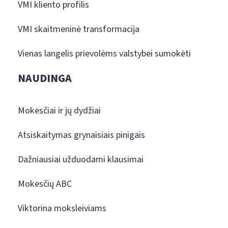
VMI kliento profilis
VMI skaitmeninė transformacija
Vienas langelis prievolėms valstybei sumokėti
NAUDINGA
Mokesčiai ir jų dydžiai
Atsiskaitymas grynaisiais pinigais
Dažniausiai užduodami klausimai
Mokesčių ABC
Viktorina moksleiviams