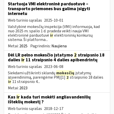
Startuoja VMI elektroninė parduotuvė –
transporto priemones bus galima įsigyti
internetu
Web turinio sąrašas
2025-10-01
Valstybinė mokesčių inspekcija (VMI) informuoja, kad
nuo 2025 m. spalio 1 d. pradeda veikti nauja VMI
elektroninė parduotuvė
ir
elektroninių konkursų
sistema. Ši platforma...
Metai:
2025
Pagrindinis:
Naujiena
Dėl LR pelno mokesčio įstatymo
2
straipsnio 18
dalies
ir
11 straipsnio 4 dalies apibendrintų
Web turinio sąrašas
2023-06-08
Siekdami užtikrinti sklandų
mokesčių
įstatymų
įgyvendinimą, parengėme PMĮ[1]
2
straipsnio 18 dalies
ir
11 straipsnio 4...
Metai:
2023
Kas
ir
kada turi mokėti angliavandenilių
išteklių mokestį ?
Web turinio sąrašas
2018-12-17