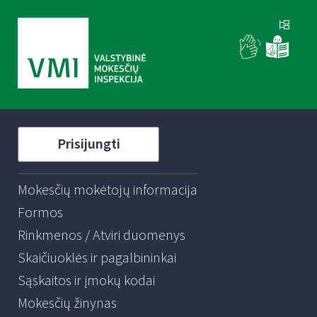
Prisijungti
Mokesčių mokėtojų informacija
Formos
Rinkmenos / Atviri duomenys
Skaičiuoklės ir pagalbininkai
Sąskaitos ir įmokų kodai
Mokesčių žinynas