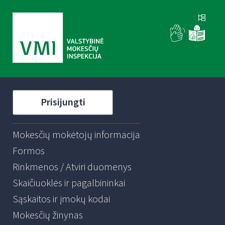
Prisijungti
Mokesčių mokėtojų informacija
Formos
Rinkmenos / Atviri duomenys
Skaičiuoklės ir pagalbininkai
Sąskaitos ir įmokų kodai
Mokesčių žinynas