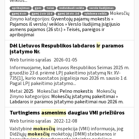
veiklos...
apribojimas
gpm
teisė
individuali veikla
verslo liudijimas
Mokesčių
gpmį 6 str
gpmį 2 str 22 d
gpmį 10 str. 2 d
vykdoma veikla
žinyno kategorijos:
Gyventojų pajamų mokestis »
Pajamos iš verslo/ veiklos » Verslo liudijimą įsigijusio
asmens pajamos (26 str.) » Teisės, pareigos ir
apribojimai
Dėl Lietuvos Respublikos labdaros
ir
paramos
įstatymo Nr.
Web turinio sąrašas
2026-01-05
Informuojame, kad Lietuvos Respublikos Seimas 2025 m.
gruodžio 23 d. priėmė LPĮ pakeitimo įstatymą Nr. XV-
735[1], kurio nuostatos įsigalioja nuo 2026 m. sausio 1 d.
Pagal LPĮ pakeitimo įstatymo...
Metai:
2025
Mokesčiai:
Pelno mokestis
Mokesčių
žinyno kategorijos:
Mokesčių įstatymų pakeitimai »
Labdaros ir paramos įstatymo pakeitimai nuo 2026 m.
Turtingiems
asmenims
daugiau VMI priežiūros
Web turinio sąrašas
2022-12-08
Valstybinė
mokesčių
inspekcija (VMI) informuoja, jog
Didžiųjų
mokesčių
mokėtojų (DMM) stebėsenos ir