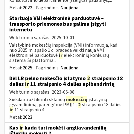
konsultavimo departamente įsteigtas padalinys,...
Metai:
2022
Pagrindinis:
Naujiena
Startuoja VMI elektroninė parduotuvė –
transporto priemones bus galima įsigyti
internetu
Web turinio sąrašas
2025-10-01
Valstybinė mokesčių inspekcija (VMI) informuoja, kad
nuo 2025 m. spalio 1 d. pradeda veikti nauja VMI
elektroninė parduotuvė
ir
elektroninių konkursų
sistema. Ši platforma...
Metai:
2025
Pagrindinis:
Naujiena
Dėl LR pelno mokesčio įstatymo
2
straipsnio 18
dalies
ir
11 straipsnio 4 dalies apibendrintų
Web turinio sąrašas
2023-06-08
Siekdami užtikrinti sklandų
mokesčių
įstatymų
įgyvendinimą, parengėme PMĮ[1]
2
straipsnio 18 dalies
ir
11 straipsnio 4...
Metai:
2023
Kas
ir
kada turi mokėti angliavandenilių
išteklių mokestį ?