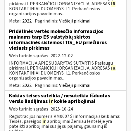
pirkimai I. PERKANČIOJI ORGANIZACIJA, ADRESAS
IR
KONTAKTINIAI DUOMENYS: I.1. Perkančiosios
organizacijos pavadinimas...
Metai:
2022
Pagrindinis:
Viešieji pirkimai
Pridėtinės vertės mokesčio informacijos
mainams tarp ES valstybių skirtos
informacinės sistemos ITIS_EU priežiūros
viešasis pirkimas
Web turinio sąrašas
2022-12-02
INFORMACIJA APIE SUDARYTAS SUTARTIS Paslaugų
pirkimai I. PERKANČIOJI ORGANIZACIJA, ADRESAS
IR
KONTAKTINIAI DUOMENYS: I.1. Perkančiosios
organizacijos pavadinimas...
Metai:
2022
Pagrindinis:
Viešieji pirkimai
Kokias teises suteikia / nesuteikia išduotas
verslo liudijimas
ir
kokie apribojimai
Web turinio sąrašas
2025-10-24
Registracijos numeris KM0607 Ši informacija skelbiama:
Teisės, pareigos
ir
apribojimai Žemiau lentelėje yra
pateikti apribojimai susiję su pajamų, gaunamų iš