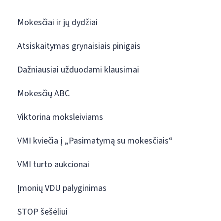
Mokesčiai ir jų dydžiai
Atsiskaitymas grynaisiais pinigais
Dažniausiai užduodami klausimai
Mokesčių ABC
Viktorina moksleiviams
VMI kviečia į „Pasimatymą su mokesčiais“
VMI turto aukcionai
Įmonių VDU palyginimas
STOP šešėliui