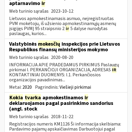
aptarnavimo
ir
Web turinio sąrašas
2023-10-12
Lietuvos apmokestinamasis asmuo, neįregistruotas
PVM mokėtoju, iš užsienio apmokestinamųjų asmenų
įsigijęs PVMĮ 95 straipsnio 2
ir
5 dalyse nurodytas
paslaugas, kurios...
Valstybinės
mokesčių
inspekcijos prie Lietuvos
Respublikos finansų ministerijos mokymo
Web turinio sąrašas
2020-08-20
INFORMACIJA APIE PRADEDAMUS PIRKIMUS Paslaugų
pirkimai I. PERKANČIOJI ORGANIZACIJA, ADRESAS
IR
KONTAKTINIAI DUOMENYS: I.1. Perkančiosios
organizacijos pavadinimas...
Metai:
2020
Pagrindinis:
Viešieji pirkimai
Kokia
tvarka
apmokestinamos
ir
deklaruojamos pagal pasirinkimo sandorius
(angl. stock
Web turinio sąrašas
2018-11-22
Registracijos numeris KM1126 Ši informacija skelbiama:
Pardavimo pajamų apskaičiavimas Darbuotojui pagal