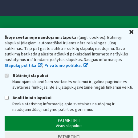
Valstybinė mokesčių inspekcija prie Lietuvos
U
Respublikos finansų ministerijos
Šioje svetainėje naudojami slapukai
(angl. cookies). Būtinieji
slapukai įdiegiami automatiškai ir jiems nėra reikalingas Jūsų
Biudžetinė įstaiga. Juridinio asmens kodas — 188659752,
sutikimas. Taip pat galite sutikti ir su kitų slapukų naudojimu. Savo
adresas: Vasario 16-osios g. 14, 01107 Vilnius, Lietuva, el.paštas:
sutikimą bet kada galėsite atšaukti pakeisdami interneto naršyklės
vmi@vmi.lt
, E. pristatymo dėžutės adresas 188659752
nustatymus ir ištrindami įrašytus slapukus. Daugiau informacijos
Duomenys apie Valstybinę mokesčių inspekciją prie Lietuvos
Slapukų politika
;
Privatumo politika.
Respublikos finansų ministerijos kaupiami ir saugomi Juridinių
asmenų registre
Būtinieji slapukai
Naudojami sklandžiam svetainės veikimui ir įgalina pagrindines
svetainės funkcijas. Be šių slapukų svetainė negali tinkamai veikti.
Analitiniai slapukai
Renka statistinę informaciją apie svetainės naudojimą ir
naudojami Jūsų naršymo patirties gerinimui.
PATVIRTINTI
Visus slapukus
PATVIRTINTI