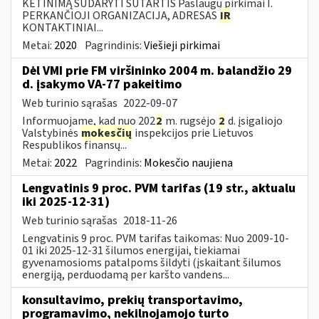
KETINIMĄ SUDARYTI SUTARTIS Paslaugų pirkimai I.
PERKANČIOJI ORGANIZACIJA, ADRESAS
IR
KONTAKTINIAI...
Metai:
2020
Pagrindinis:
Viešieji pirkimai
Dėl VMI prie FM viršininko 2004 m. balandžio 29
d. įsakymo VA-77 pakeitimo
Web turinio sąrašas
2022-09-07
Informuojame, kad nuo 202
2
m. rugsėjo
2
d. įsigaliojo
Valstybinės
mokesčių
inspekcijos prie Lietuvos
Respublikos finansų...
Metai:
2022
Pagrindinis:
Mokesčio naujiena
Lengvatinis 9 proc. PVM tarifas (19 str., aktualu
iki 2025-12-31)
Web turinio sąrašas
2018-11-26
Lengvatinis 9 proc. PVM tarifas taikomas: Nuo 2009-10-
01 iki 2025-12-31 šilumos energijai, tiekiamai
gyvenamosioms patalpoms šildyti (įskaitant šilumos
energiją, perduodamą per karšto vandens...
konsultavimo, prekių transportavimo,
programavimo, nekilnojamojo turto