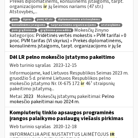
Prekės diplomatinėms, konsulinėms įstaigoms, tarpt.
organizacijoms
ir
jų šeimos nariams (47 str.)
Atstovybės,...
pvm
0 proc
pvmį 47 str
diplomatinėms atstovybėms
konsulinėms įstaigoms
tarptautinėms organizacijoms
atstovybėms
Mokesčių žinyno
pvm grąžinimas
grąžinimo procedūra
kategorijos:
Pridėtinės vertės mokestis » PVM tarifai » 0
proc. PVM tarifas (VI skyrius) » Prekės diplomatinėms,
konsulinėms įstaigoms, tarpt. organizacijoms ir jų še
Dėl LR pelno mokesčio įstatymo pakeitimo
Web turinio sąrašas
2023-12-15
Informuojame, kad Lietuvos Respublikos Seimas 2023 m.
gruodžio 5 d. priėmė Lietuvos Respublikos pelno
mokesčio įstatymo Nr. IX-675 172
ir
46¹ straipsnių
pakeitimo įstatymą...
Metai:
2023
Mokesčių įstatymų pakeitimai:
Pelno
mokesčio pakeitimai nuo 2024 m.
Kompiuterių tinklo apsaugos programinės
įrangos palaikymo paslaugų viešasis pirkimas
Web turinio sąrašas
2020-12-18
INFORMACIJA APIE NUSTATYTUS LAIMĖTOJUS
IR