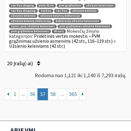
tax free shoping
pvmį 42 str
pvm grąžinimas
užsienio keleiviams
tax free shopping
taxfree
tax free
užsienio keleiviai
užsienio keleiviui
užsienio keleivių deklaracija
užsienio keleivių deklaracijų
deklaracija užsienio keleiviams
0 proc. pvm užsienio keleiviams
pvm grąžinimas užsienio keleiviams
Mokesčių žinyno
pvm grąžinimas keleiviams
40 eurų
kategorijos:
Pridėtinės vertės mokestis » PVM
grąžinimas užsienio asmenims (42 str., 116–119 str.) »
Užsienio keleiviams (42 str.)
20 Įrašų(-ai)
Rodoma nuo 1,121 iki 1,140 iš 7,293 irašų.
1
...
56
57
58
...
365
APIE VMI