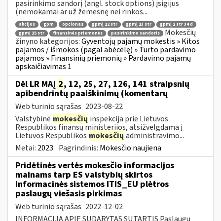
pasirinkimo sandorį (angl. stock options) įsigijus
(nemokamai ar už žemesnę nei rinkos...
akcijos
gpm
opcionas
gpmį 22 str
gpmį 23 str
gpmį 2 str 34 d
Mokesčių
gpmį 25 str
finansinės priemonės
pasirinkimo sandoris
žinyno kategorijos:
Gyventojų pajamų mokestis » Kitos
pajamos / išmokos (pagal abėcėlę) » Turto pardavimo
pajamos » Finansinių priemonių » Pardavimo pajamų
apskaičiavimas 1
Dėl LR MAĮ
2
, 12, 25, 27, 126, 141 straipsnių
apibendrintų paaiškinimų (komentarų
Web turinio sąrašas
2023-08-22
Valstybinė
mokesčių
inspekcija prie Lietuvos
Respublikos finansų ministerijos, atsižvelgdama į
Lietuvos Respublikos
mokesčių
administravimo...
Metai:
2023
Pagrindinis:
Mokesčio naujiena
Pridėtinės vertės mokesčio informacijos
mainams tarp ES valstybių skirtos
informacinės sistemos ITIS_EU plėtros
paslaugų viešasis pirkimas
Web turinio sąrašas
2022-12-02
INFORMACIJA APIE SUDARYTAS SUTARTIS Paslaugų