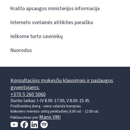
Krašto apsaugos ministerijos informacija
Interneto svetainės atitikties paraiška
Ieškome turto savininkų
Nuorodos
Konsultacijos mokesčių klausimais ir paslaugos
gyventojams:
+370 5 260 5060
Darbo laikas: I-IV 8.00-17.00, V 8.00-15.45.
Prieššventinę dieną - viena valanda trumpiau.
Kiekvieno mėnesio antrą penktadienį 8.00 val. - 12.00 val.
Mano VMI
Paklausimas per