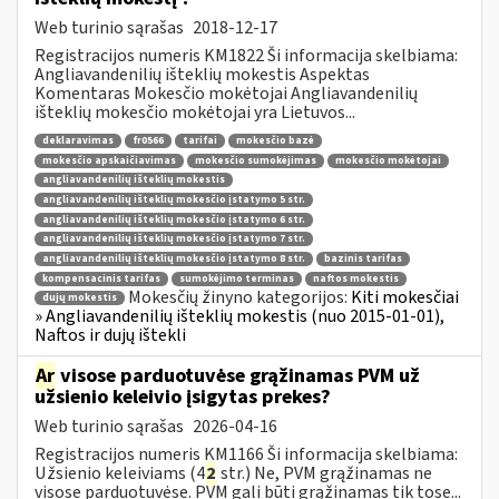
Web turinio sąrašas
2018-12-17
Registracijos numeris KM1822 Ši informacija skelbiama:
Angliavandenilių išteklių mokestis Aspektas
Komentaras Mokesčio mokėtojai Angliavandenilių
išteklių mokesčio mokėtojai yra Lietuvos...
deklaravimas
fr0566
tarifai
mokesčio bazė
mokesčio apskaičiavimas
mokesčio sumokėjimas
mokesčio mokėtojai
angliavandenilių išteklių mokestis
angliavandenilių išteklių mokesčio įstatymo 5 str.
angliavandenilių išteklių mokesčio įstatymo 6 str.
angliavandenilių išteklių mokesčio įstatymo 7 str.
angliavandenilių išteklių mokesčio įstatymo 8 str.
bazinis tarifas
kompensacinis tarifas
sumokėjimo terminas
naftos mokestis
Mokesčių žinyno kategorijos:
Kiti mokesčiai
dujų mokestis
» Angliavandenilių išteklių mokestis (nuo 2015-01-01),
Naftos ir dujų ištekli
Ar
visose parduotuvėse grąžinamas PVM už
užsienio keleivio įsigytas prekes?
Web turinio sąrašas
2026-04-16
Registracijos numeris KM1166 Ši informacija skelbiama:
Užsienio keleiviams (4
2
str.) Ne, PVM grąžinamas ne
visose parduotuvėse. PVM gali būti grąžinamas tik tose...