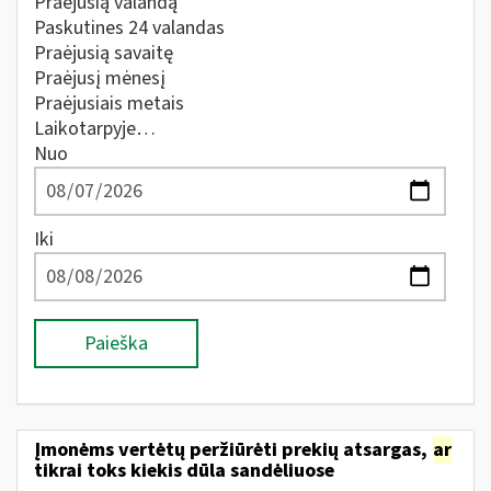
Praėjusią valandą
Paskutines 24 valandas
Praėjusią savaitę
Praėjusį mėnesį
Praėjusiais metais
Laikotarpyje…
Nuo
Iki
Paieška
Įmonėms vertėtų peržiūrėti prekių atsargas,
ar
tikrai toks kiekis dūla sandėliuose