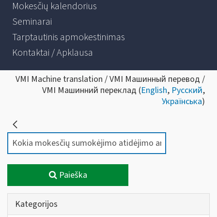
Mokesčių kalendorius
Seminarai
Tarptautinis apmokestinimas
Kontaktai / Apklausa
VMI Machine translation / VMI Машинный перевод /
VMI Машинний переклад (
English
,
Русский
,
Українська
)
Paieška
Kategorijos