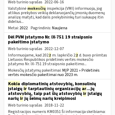
Web turinio sąrašas
2022-06-16
Valstybinė
mokesčių
inspekcija (VMI) informuoja, jog
atlikus prekybos veiklą deklaruojančių įmonių duomenų
analizę matyti, kad dalis prekybininkų turi sukaupę itin
didelius...
Metai:
2022
Pagrindinis:
Naujiena
Dėl PVM įstatymo Nr. IX-751 19 straipsnio
pakeitimo įstatymo
Web turinio sąrašas
2022-12-07
Informuojame, kad 202
2
m. lapkričio 2
2
d. buvo priimtas
Lietuvos Respublikos pridėtinės vertės mokesčio
įstatymo Nr. IX-751 19 straipsnio pakeitimo...
Mokesčių įstatymų pakeitimai:
MĮP 2021 » Pridetinės
vertės mokesčio pakeitimai nuo 2023 m.
Kokia
diplomatinių atstovybių, konsulinių
įstaigų
ir
tarptautinių organizacijų
ar
...jų
atstovybių, taip pat šių atstovybių
ir
įstaigų
narių
ir
jų šeimų narių kreipimosi
Web turinio sąrašas
2018-11-22
Registracijos numeris KM0351 Ši informacija skelbiama: