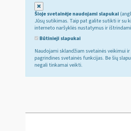
Uždaryti
Šioje svetainėje naudojami slapukai
(angl
Jūsų sutikimas. Taip pat galite sutikti ir s
interneto naršyklės nustatymus ir ištrindam
Būtinieji slapukai
Naudojami sklandžiam svetainės veikimui ir 
pagrindines svetainės funkcijas. Be šių slap
negali tinkamai veikti.