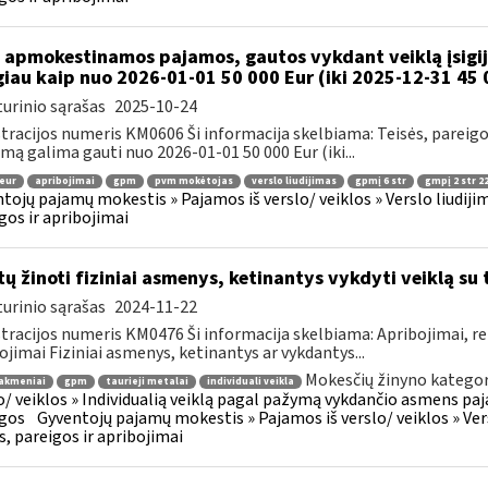
 apmokestinamos pajamos, gautos vykdant veiklą įsigiju
iau kaip nuo 2026-01-01 50 000 Eur (iki 2025-12-31 45 
urinio sąrašas
2025-10-24
tracijos numeris KM0606 Ši informacija skelbiama: Teisės, pareigos 
jimą galima gauti nuo 2026-01-01 50 000 Eur (iki...
 eur
apribojimai
gpm
pvm mokėtojas
verslo liudijimas
gpmį 6 str
gmpį 2 str 22
tojų pajamų mokestis » Pajamos iš verslo/ veiklos » Verslo liudijim
gos ir apribojimai
tų žinoti fiziniai asmenys, ketinantys vykdyti veiklą su 
urinio sąrašas
2024-11-22
tracijos numeris KM0476 Ši informacija skelbiama: Apribojimai, re
ojimai Fiziniai asmenys, ketinantys ar vykdantys...
Mokesčių žinyno kategor
akmeniai
gpm
taurieji metalai
individuali veikla
o/ veiklos » Individualią veiklą pagal pažymą vykdančio asmens paja
gos
Gyventojų pajamų mokestis » Pajamos iš verslo/ veiklos » Versl
s, pareigos ir apribojimai