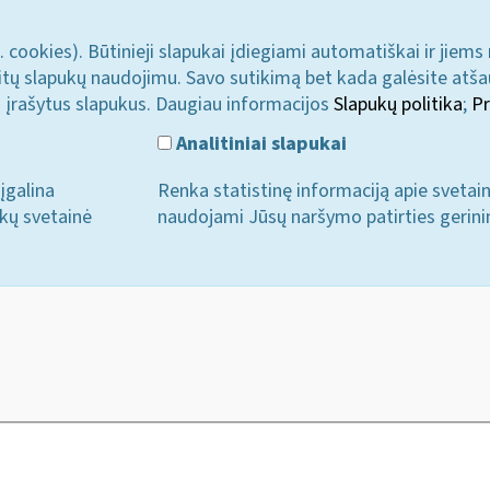
. cookies). Būtinieji slapukai įdiegiami automatiškai ir jiems
u kitų slapukų naudojimu. Savo sutikimą bet kada galėsite atš
i įrašytus slapukus. Daugiau informacijos
Slapukų politika
;
Pr
Analitiniai slapukai
įgalina
Renka statistinę informaciją apie svetai
ukų svetainė
naudojami Jūsų naršymo patirties gerini