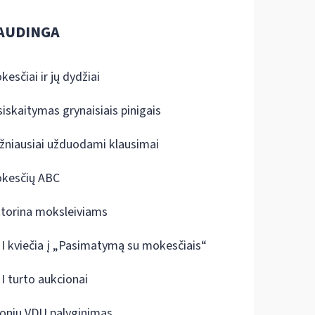
AUDINGA
kesčiai ir jų dydžiai
siskaitymas grynaisiais pinigais
žniausiai užduodami klausimai
kesčių ABC
ktorina moksleiviams
I kviečia į „Pasimatymą su mokesčiais“
I turto aukcionai
onių VDU palyginimas