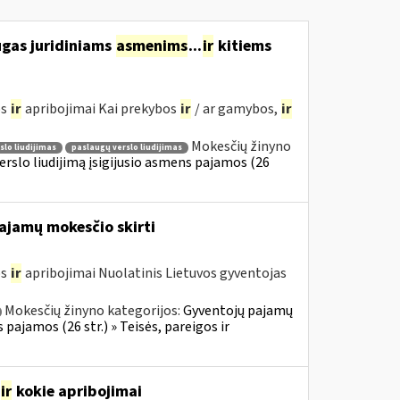
augas juridiniams
asmenims
...
ir
kitiems
os
ir
apribojimai Kai prekybos
ir
/ ar gamybos,
ir
Mokesčių žinyno
lo liudijimas
paslaugų verslo liudijimas
erslo liudijimą įsigijusio asmens pajamos (26
pajamų mokesčio skirti
os
ir
apribojimai Nuolatinis Lietuvos gyventojas
Mokesčių žinyno kategorijos:
Gyventojų pajamų
 pajamos (26 str.) » Teisės, pareigos ir
ir
kokie apribojimai