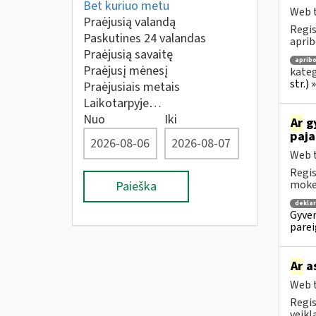
Bet kuriuo metu
Web t
Praėjusią valandą
Regis
Paskutines 24 valandas
aprib
Praėjusią savaitę
aprib
Praėjusį mėnesį
kateg
str.)
Praėjusiais metais
Laikotarpyje…
Nuo
Iki
Ar
gy
paja
Web t
Regis
mokes
Paieška
dekla
Gyven
parei
Ar
as
Web t
Regis
veikl