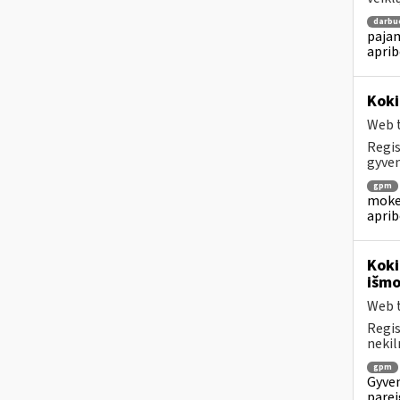
darbu
pajam
aprib
Koki
Web t
Regis
gyven
gpm
mokes
aprib
Koki
išmo
Web t
Regis
nekil
gpm
Gyven
parei