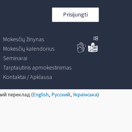
Prisijungti
Mokesčių žinynas
Mokesčių kalendorius
Seminarai
Tarptautinis apmokestinimas
Kontaktai / Apklausa
ний переклад (
English
,
Русский
,
Українська
)