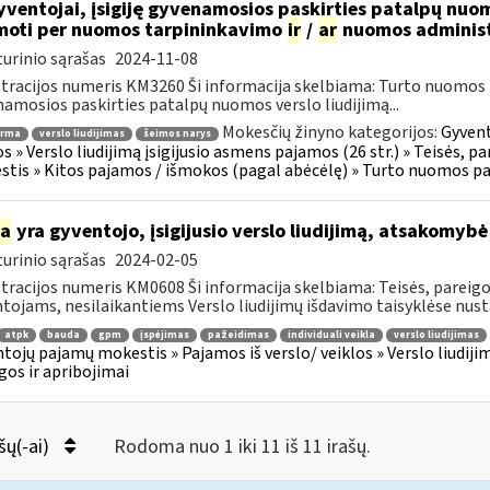
ventojai, įsigiję gyvenamosios paskirties patalpų nuomo
oti per nuomos tarpininkavimo
ir
/
ar
nuomos administ
urinio sąrašas
2024-11-08
tracijos numeris KM3260 Ši informacija skelbiama: Turto nuomos
amosios paskirties patalpų nuomos verslo liudijimą...
Mokesčių žinyno kategorijos:
Gyvent
orma
verslo liudijimas
šeimos narys
os » Verslo liudijimą įsigijusio asmens pajamos (26 str.) » Teisės, pa
tis » Kitos pajamos / išmokos (pagal abėcėlę) » Turto nuomos p
ia
yra gyventojo, įsigijusio verslo liudijimą, atsakomybė
urinio sąrašas
2024-02-05
tracijos numeris KM0608 Ši informacija skelbiama: Teisės, pareigos 
tojams, nesilaikantiems Verslo liudijimų išdavimo taisyklėse nusta
atpk
bauda
gpm
įspėjimas
pažeidimas
individuali veikla
verslo liudijimas
tojų pajamų mokestis » Pajamos iš verslo/ veiklos » Verslo liudijim
gos ir apribojimai
šų(-ai)
Rodoma nuo 1 iki 11 iš 11 irašų.