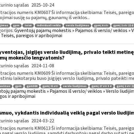
urinio sąrašas
2025-10-24
tracijos numeris KM0607 Ši informacija skelbiama: Teisės, pareig
ojimai susiję su pajamų, gaunamų iš veiklos...
ojimas
gpm
teisė
individuali veikla
verslo liudijimas
gpmį 6 str
gpmį 2 str 22 d
orijos:
Gyventojų pajamų mokestis » Pajamos iš verslo/ veiklos » V
 » Teisės, pareigos ir apribojimai
ventojas, įsigijęs verslo liudijimą, privalo teikti metin
mų mokesčio lengvatomis?
urinio sąrašas
2024-11-08
tracijos numeris KM0609 Ši informacija skelbiama: Teisės, pareigos
tiniu laikotarpiu buvo įsigijęs verslo liudijimą, privalo pateikti me
ravimas
gpm
gpm308
gpmį 21 str
verslo liudijimas
gpmį 27 str 3 d
gpmį 2 str 22
tojų pajamų mokestis » Pajamos iš verslo/ veiklos » Verslo liudijim
gos ir apribojimai
muo, vykdantis individualią veiklą pagal verslo liudiji
urinio sąrašas
2024-03-22
tracijos numeris KM0613 Ši informacija skelbiama: Teisės, pareigos
ą pagal verslo liudijimą, samdyti darbuotojų pagal darbo sutartį nega