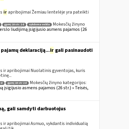
os
ir
apribojimai Žemiau lentelėje yra pateikti
Mokesčių žinyno
gpmį 10 str. 2 d
vykdoma veikla
erslo liudijimą įsigijusio asmens pajamos (26
ę pajamų deklaraciją...
ir
gali pasinaudoti
 ir apribojimai Nuolatinis gyventojas, kuris
tinę...
Mokesčių žinyno kategorijos:
 d
gpmį 10 str 2 d
ą įsigijusio asmens pajamos (26 str.) » Teisės,
mą, gali samdyti darbuotojus
 ir apribojimai Asmuo, vykdantis individualią
li tik...