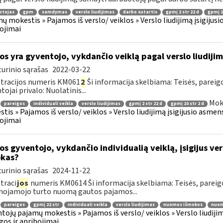
otojas
gpm
samdymas
verslo liudijimas
darbo sutartis
gpmį 2 str 22 d
gpmį 10
ų mokestis » Pajamos iš verslo/ veiklos » Verslo liudijimą įsigijusi
ojimai
os yra gyventojo, vykdančio veiklą pagal verslo liudiji
urinio sąrašas
2022-03-22
tracijos numeris KM061
2
Ši informacija skelbiama: Teisės, pareig
tojai privalo: Nuolatinis...
Mok
pareigos
individuali veikla
verslo liudijimas
gpmį 2 str 22 d
gpmį 10 str 2 d
tis » Pajamos iš verslo/ veiklos » Verslo liudijimą įsigijusio asmens
ojimai
os gyventojo, vykdančio individualią veiklą, įsigijus ve
kas?
urinio sąrašas
2024-11-22
traci
jos
numeris KM0614 Ši informacija skelbiama: Teisės, parei
nojamojo turto nuomą gautos pajamos...
pareigos
gpmį 22 str
individuali veikla
verslo liudijimas
nuomos išmokos
nuom
tojų pajamų mokestis » Pajamos iš verslo/ veiklos » Verslo liudijim
gos ir apribojimai