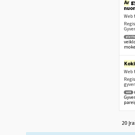
Ar
gy
nuom
Web t
Regis
Gyven
platf
veikl
mokes
Kok
Web t
Regis
gyven
ank
Gyven
parei
20 Įra