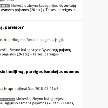
Mokesčių žinyno kategorijos:
Gyventojų
 str 2 d
o asmens pajamos (26 str.) » Teisės, pareigos ir
mą, pareigos?
os
ir
apribojimai Verslo liudijimus įsigiję
esčių žinyno kategorijos:
Gyventojų pajamų
 pajamos (26 str.) » Teisės, pareigos ir
rslo liudijimą, pareigos išmokėjus nuomos
gos
ir
apribojimai Nuo 2018-01-01 už
Mokesčių žinyno kategorijos:
os pajamos
ą įsigijusio asmens pajamos (26 str.) » Teisės,