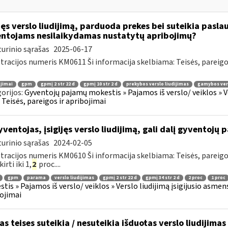
ijęs verslo liudijimą, parduoda prekes bei suteikia pasl
ntojams nesilaikydamas nustatytų apribojimų?
urinio sąrašas
2025-06-17
tracijos numeris KM0611 Ši informacija skelbiama: Teisės, pareig
jimai
gpm
gpmį 2 str 22 d
gpmį 10 str 2 d
prekybos verslo liudijimas
gamybos vers
orijos:
Gyventojų pajamų mokestis » Pajamos iš verslo/ veiklos » V
 » Teisės, pareigos ir apribojimai
ventojas, įsigijęs verslo liudijimą, gali dalį gyventojų 
urinio sąrašas
2024-02-05
tracijos numeris KM0610 Ši informacija skelbiama: Teisės, pareig
kirti iki 1,
2
proc....
gpm
parama
verslo liudijimas
gpmį 2 str 22 d
gpmį 34 str 2 d
2 proc
1 proc
tis » Pajamos iš verslo/ veiklos » Verslo liudijimą įsigijusio asmens
ojimai
as teises suteikia / nesuteikia išduotas verslo liudijimas