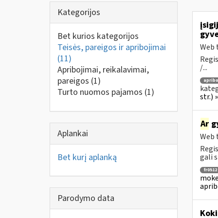
Kategorijos
įsig
gyve
Bet kurios kategorijos
Teisės, pareigos ir apribojimai
Web t
(11)
Regis
/...
Apribojimai, reikalavimai,
pareigos
(1)
apribo
kateg
Turto nuomos pajamos
(1)
str.)
Ar
gy
Aplankai
Web t
Regis
Bet kurį aplanką
gali s
fr0512
mokes
aprib
Parodymo data
Koki