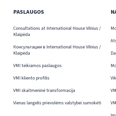
PASLAUGOS
N
Consultations at International House Vilnius /
Mo
Klaipėda
At
Консультации в International House Vilnius /
Klaipėda
Da
VMI teikiamos paslaugos
Mo
VMI kliento profilis
Vi
VMI skaitmeninė transformacija
VM
Vienas langelis prievolėms valstybei sumokėti
VM
Įm