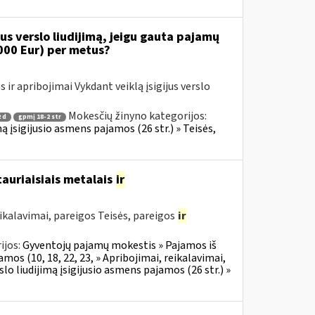
s verslo liudijimą, jeigu gauta pajamų
000 Eur) per metus?
ir apribojimai Vykdant veiklą įsigijus verslo
Mokesčių žinyno kategorijos:
 d
gpmį 18-2 str
ą įsigijusio asmens pajamos (26 str.) » Teisės,
tauriaisiais metalais
ir
ikalavimai, pareigos Teisės, pareigos
ir
ijos:
Gyventojų pajamų mokestis » Pajamos iš
mos (10, 18, 22, 23, » Apribojimai, reikalavimai,
o liudijimą įsigijusio asmens pajamos (26 str.) »