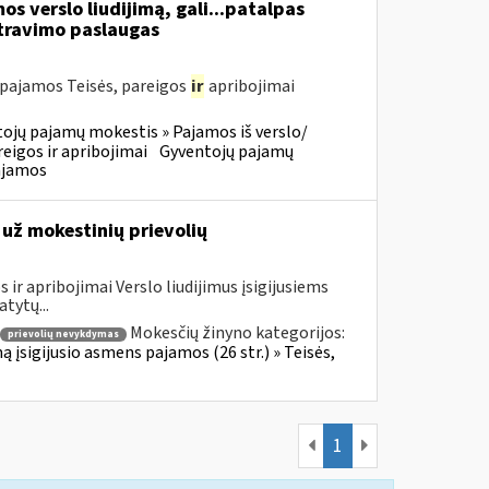
s verslo liudijimą, gali...patalpas
ravimo paslaugas
 pajamos Teisės, pareigos
ir
apribojimai
ojų pajamų mokestis » Pajamos iš verslo/
reigos ir apribojimai
Gyventojų pajamų
ajamos
 už mokestinių prievolių
ir apribojimai Verslo liudijimus įsigijusiems
tytų...
Mokesčių žinyno kategorijos:
prievolių nevykdymas
ą įsigijusio asmens pajamos (26 str.) » Teisės,
1