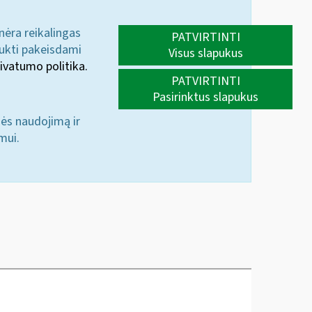
 nėra reikalingas
PATVIRTINTI
aukti pakeisdami
Visus slapukus
ivatumo politika.
PATVIRTINTI
Pasirinktus slapukus
nės naudojimą ir
mui.