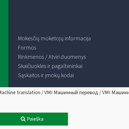
Mokesčių mokėtojų informacija
Formos
Rinkmenos / Atviri duomenys
Skaičiuoklės ir pagalbininkai
Sąskaitos ir įmokų kodai
Machine translation / VMI Машинный перевод / VMI Машин
Paieška