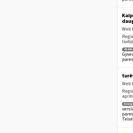
Kaip
daug
Web t
Regis
liudi
45 000
Gyven
parei
turė
Web t
Regis
aprib
brang
versl
parei
Teisė