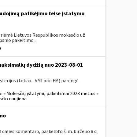
udojimą patikėjimo teise įstatymo
 priėmė Lietuvos Respublikos mokesčio už
psnio pakeitimo...
a
 maksimalių dydžių nuo 2023-08-01
terijos (toliau - VMI prie FM) parengė
i » Mokesčių įstatymų pakeitimai 2023 metais »
čio naujiena
imo
dalies komentaro, paskelbto š. m. birželio 8 d.
..