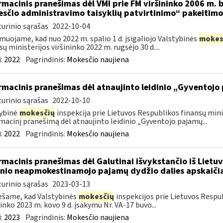
rmacinis pranešimas dėl VMI prie FM viršininko 2006 m. b
sčio administravimo taisyklių patvirtinimo“ pakeitimo
urinio sąrašas
2022-10-04
muojame, kad nuo 2022 m. spalio 1 d. įsigaliojo Valstybinės
mokes
sų ministerijos viršininko 2022 m. rugsėjo 30 d....
:
2022
Pagrindinis:
Mokesčio naujiena
rmacinis pranešimas dėl atnaujinto leidinio „Gyventojo
urinio sąrašas
2022-10-10
ybinė
mokesčių
inspekcija prie Lietuvos Respublikos finansų mini
macinį pranešimą dėl atnaujinto leidinio „Gyventojo pajamų...
:
2022
Pagrindinis:
Mokesčio naujiena
rmacinis pranešimas dėl Galutinai išvykstančio iš Lie
nio neapmokestinamojo pajamų dydžio dalies apskaiči
urinio sąrašas
2023-03-13
šame, kad Valstybinės
mokesčių
inspekcijos prie Lietuvos Respub
ninko 2023 m. kovo 9 d. įsakymu Nr. VA-17 buvo...
:
2023
Pagrindinis:
Mokesčio naujiena