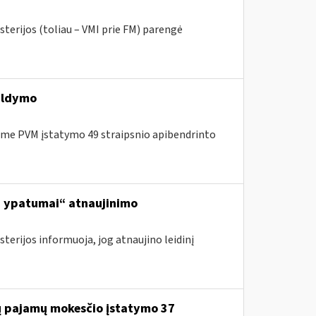
sterijos (toliau – VMI prie FM) parengė
ildymo
me PVM įstatymo 49 straipsnio apibendrinto
ą, ypatumai“ atnaujinimo
terijos informuoja, jog atnaujino leidinį
jų pajamų mokesčio įstatymo 37