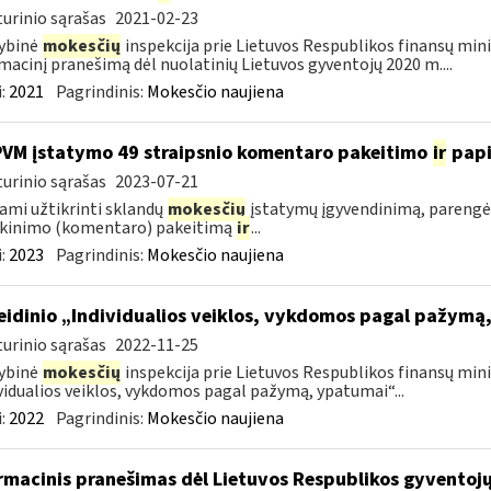
urinio sąrašas
2021-02-23
ybinė
mokesčių
inspekcija prie Lietuvos Respublikos finansų mini
macinį pranešimą dėl nuolatinių Lietuvos gyventojų 2020 m....
:
2021
Pagrindinis:
Mokesčio naujiena
PVM įstatymo 49 straipsnio komentaro pakeitimo
ir
pap
urinio sąrašas
2023-07-21
ami užtikrinti sklandų
mokesčių
įstatymų įgyvendinimą, parengė
škinimo (komentaro) pakeitimą
ir
...
:
2023
Pagrindinis:
Mokesčio naujiena
leidinio „Individualios veiklos, vykdomos pagal pažym
urinio sąrašas
2022-11-25
ybinė
mokesčių
inspekcija prie Lietuvos Respublikos finansų minis
vidualios veiklos, vykdomos pagal pažymą, ypatumai“...
:
2022
Pagrindinis:
Mokesčio naujiena
rmacinis pranešimas dėl Lietuvos Respublikos gyvento