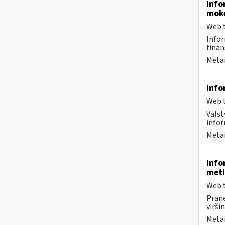
Info
moke
Web t
Infor
finan
Metai
Info
Web t
Valst
infor
Metai
Info
meti
Web t
Prane
virši
Metai