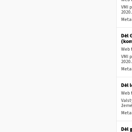
VMI p
2020..
Metai
Dėl 
(kom
Web t
VMI p
2020..
Metai
Dėl 
Web t
Valst
žemės
Metai
Dėl 