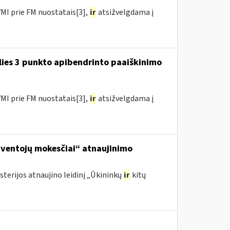
MI prie FM nuostatais[3],
ir
atsižvelgdama į
lies 3 punkto apibendrinto paaiškinimo
MI prie FM nuostatais[3],
ir
atsižvelgdama į
yventojų mokesčiai“ atnaujinimo
sterijos atnaujino leidinį „Ūkininkų
ir
kitų