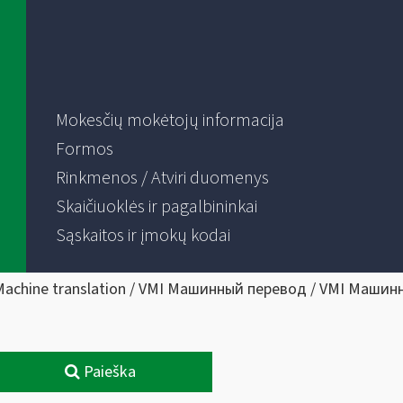
Mokesčių mokėtojų informacija
Formos
Rinkmenos / Atviri duomenys
Skaičiuoklės ir pagalbininkai
Sąskaitos ir įmokų kodai
Machine translation / VMI Машинный перевод / VMI Машин
Paieška