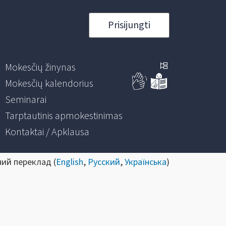
Prisijungti
Mokesčių žinynas
Mokesčių kalendorius
Seminarai
Tarptautinis apmokestinimas
Kontaktai / Apklausa
ний переклад (
English
,
Русский
,
Українська
)