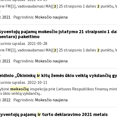
rie FM[1], vadovaudamasi MAĮ[
2
] 25 straipsnio 1 dalies
2
punktu, V
.
:
2021
Pagrindinis:
Mokesčio naujiena
Gyventojų pajamų mokesčio įstatymo 21 straipsnio 1 da
entaro) pakeitimo
urinio sąrašas
2021-05-28
rie FM[1], vadovaudamasi MAĮ[
2
] 25 straipsnio 1 dalies
2
punktu, V
.
:
2021
Pagrindinis:
Mokesčio naujiena
leidinio „Ūkininkų
ir
kitų žemės ūkio veiklą vykdančių g
urinio sąrašas
2022-10-11
ybinė
mokesčių
inspekcija prie Lietuvos Respublikos finansų mini
 ūkio veiklą vykdančių...
:
2022
Pagrindinis:
Mokesčio naujiena
gyventojų pajamų
ir
turto deklaravimo 2021 metais