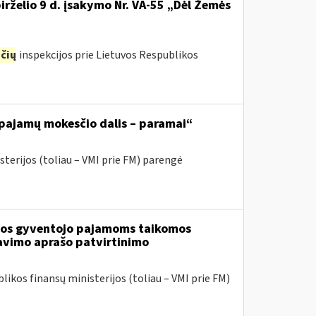
irželio 9 d. įsakymo Nr. VA-55 „Dėl Žemės
čių
inspekcijos prie Lietuvos Respublikos
 pajamų mokesčio dalis – paramai“
sterijos (toliau – VMI prie FM) parengė
tuvos gyventojo pajamoms taikomos
avimo aprašo patvirtinimo
likos finansų ministerijos (toliau – VMI prie FM)