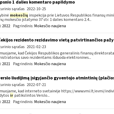
ipsnio 1 dalies komentaro papildymo
urinio sąrašas
2022-10-25
ybinė
mokesčių
inspekcija prie Lietuvos Respublikos finansų min
ų mokesčio įstatymo 37 str. 1 dalies komentaro 2.4...
:
2022
Pagrindinis:
Mokesčio naujiena
Čekijos rezidento rezidavimo vietą patvirtinančios paž
urinio sąrašas
2021-02-23
muojame, kad Čekijos Respublikos generalinis finansų direktorata
istratorius savo rezidentams išduoda elektronines...
:
2021
Pagrindinis:
Mokesčio naujiena
verslo liudijimą įsigyjančio gyventojo atmintinių (plačio
urinio sąrašas
2022-07-21
muojame, kad interneto svetainėje https://www.vmi.lt/evmi/indivi
ldytos
ir
patikslintos Verslo...
:
2022
Pagrindinis:
Mokesčio naujiena