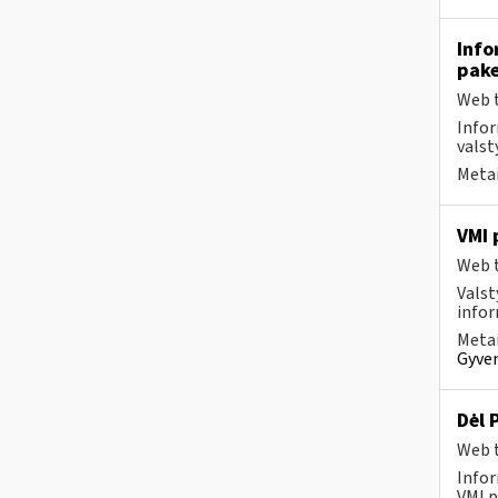
Info
pake
Web t
Infor
valst
Metai
VMI 
Web t
Valst
infor
Metai
Gyven
Dėl 
Web t
Infor
VMI p