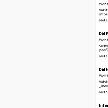
Web t
Valst
infor
Metai
Dėl 
Web t
Siekd
paai
Metai
Dėl 
Web t
Valst
„Indi
Metai
Info