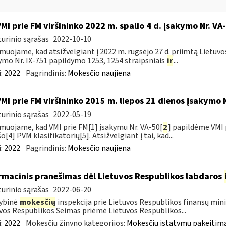
VMI prie FM viršininko 2022 m. spalio 4 d. įsakymo Nr. VA
urinio sąrašas
2022-10-10
muojame, kad atsižvelgiant į 2022 m. rugsėjo 27 d. priimtą Lietuv
ymo Nr. IX-751 papildymo 1253, 1254 straipsniais
ir
...
:
2022
Pagrindinis:
Mokesčio naujiena
VMI prie FM viršininko 2015 m. liepos 21 dienos įsakymo 
urinio sąrašas
2022-05-19
muojame, kad VMI prie FM[1] įsakymu Nr. VA-50[
2
] papildėme VMI 
o[4] PVM klasifikatorių[5]. Atsižvelgiant į tai, kad...
:
2022
Pagrindinis:
Mokesčio naujiena
rmacinis pranešimas dėl Lietuvos Respublikos labdaros
urinio sąrašas
2022-06-20
ybinė
mokesčių
inspekcija prie Lietuvos Respublikos finansų minis
vos Respublikos Seimas priėmė Lietuvos Respublikos...
:
2022
Mokesčių žinyno kategorijos:
Mokesčių įstatymų pakeitima