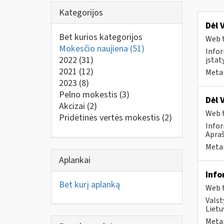
Kategorijos
Dėl 
Bet kurios kategorijos
Web t
Mokesčio naujiena
(51)
Infor
2022
(31)
įstat
2021
(12)
Metai
2023
(8)
Pelno mokestis
(3)
Dėl 
Akcizai
(2)
Web t
Pridėtinės vertės mokestis
(2)
Infor
Apraš
Metai
Aplankai
Info
Bet kurį aplanką
Web t
Valst
Lietu
Metai