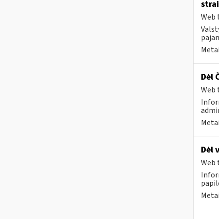
stra
Web t
Valst
pajam
Metai
Dėl 
Web t
Infor
admin
Metai
Dėl 
Web t
Infor
papi
Metai