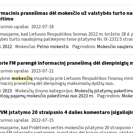
rmacinis pranešimas dėl mokesčio už valstybės turto na
itimo
urinio sąrašas
2022-07-18
muojame, kad Lietuvos Respublikos Seimas 2022 m. birželio 28 d.
ybės turto naudojimą patikėjimo teise įstatymo Nr. IX-2332 5 strai
:
2022
Mokesčiai:
Pelno mokestis
Pagrindinis:
Mokesčio naujien
prie FM parengė informacinį pranešimą dėl dienpinigių
urinio sąrašas
2023-07-21
ybinė
mokesčių
inspekcija prie Lietuvos Respublikos finansų minis
macinį pranešimą dėl dienpinigių maksimalių dydžių nuo...
:
2023
Mokesčių žinyno kategorijos:
Mokesčių įstatymų pakeitima
tojų pajamų mokesčio pakeitimai nuo 2023 m.
Pagrindinis:
Mokes
PVM įstatymo 20 straipsnio 4 dalies komentaro įsigalioj
urinio sąrašas
2022-07-15
muojame, kad Pridėtinės vertės mokesčio įstatymo 20 straipsnio 4 
rie FM interneto svetainėje, nuostatos dėl kraujo plazmos, skirtos.