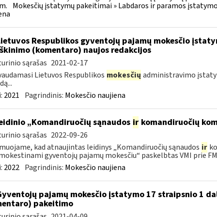
m.
Mokesčių įstatymų pakeitimai » Labdaros ir paramos įstatymo
ena
Lietuvos Respublikos gyventojų pajamų mokesčio įstaty
škinimo (komentaro) naujos redakcijos
urinio sąrašas
2021-02-17
vaudamasi Lietuvos Respublikos
mokesčių
administravimo įstatym
ą...
:
2021
Pagrindinis:
Mokesčio naujiena
leidinio „Komandiruočių sąnaudos
ir
komandiruočių kom
urinio sąrašas
2022-09-26
muojame, kad atnaujintas leidinys „Komandiruočių sąnaudos
ir
ko
okestinami gyventojų pajamų mokesčiu“ paskelbtas VMI prie FM.
:
2022
Pagrindinis:
Mokesčio naujiena
Gyventojų pajamų mokesčio įstatymo 17 straipsnio 1 da
entaro) pakeitimo
urinio sąrašas
2021-04-09