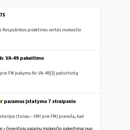
-75
os Respublikos pridėtinės vertės mokesčio
Nr. VA-49 pakeitimo
prie FM įsakymu Nr. VA-49[3] patvirtintą
ir
paramos įstatymo 7 straipsnio
terijos (toliau – VMI prie FM) praneša, kad
i » Gyventojų pajamų mokesčio pakeitimai nuo