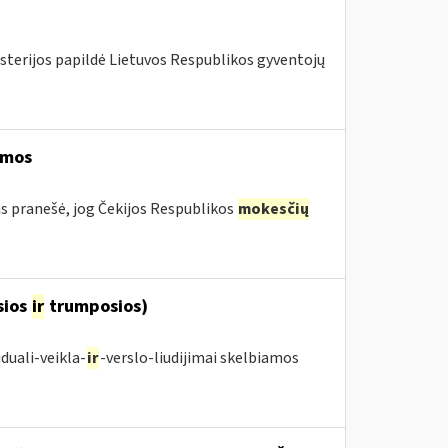
isterijos papildė Lietuvos Respublikos gyventojų
ymos
s pranešė, jog Čekijos Respublikos
mokesčių
sios
ir
trumposios)
duali-veikla-
ir
-verslo-liudijimai skelbiamos