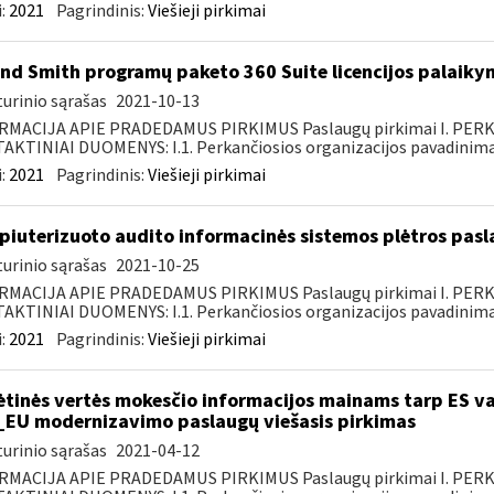
:
2021
Pagrindinis:
Viešieji pirkimai
nd Smith programų paketo 360 Suite licencijos palaiky
urinio sąrašas
2021-10-13
RMACIJA APIE PRADEDAMUS PIRKIMUS Paslaugų pirkimai I. PER
KTINIAI DUOMENYS: I.1. Perkančiosios organizacijos pavadinimas
:
2021
Pagrindinis:
Viešieji pirkimai
iuterizuoto audito informacinės sistemos plėtros pasl
urinio sąrašas
2021-10-25
RMACIJA APIE PRADEDAMUS PIRKIMUS Paslaugų pirkimai I. PER
KTINIAI DUOMENYS: I.1. Perkančiosios organizacijos pavadinimas
:
2021
Pagrindinis:
Viešieji pirkimai
ėtinės vertės mokesčio informacijos mainams tarp ES va
_EU modernizavimo paslaugų viešasis pirkimas
urinio sąrašas
2021-04-12
RMACIJA APIE PRADEDAMUS PIRKIMUS Paslaugų pirkimai I. PER