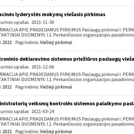
acinės lyderystės mokymų viešasis pirkimas
urinio sąrašas
2021-11-30
RMACIJA APIE PRADEDAMUS PIRKIMUS Paslaugų pirkimai I. PER
KTINIAI DUOMENYS: I.1. Perkančiosios organizacijos pavadinimas
:
2021
Pagrindinis:
Viešieji pirkimai
troninio deklaravimo sistemos priežiūros paslaugų vieša
urinio sąrašas
2021-12-06
RMACIJA APIE PRADEDAMUS PIRKIMUS Paslaugų pirkimai I. PER
KTINIAI DUOMENYS: I.1. Perkančiosios organizacijos pavadinimas
:
2021
Pagrindinis:
Viešieji pirkimai
nistratorių veiksmų kontrolės sistemos palaikymo pasl
urinio sąrašas
2021-03-24
RMACIJA APIE PRADEDAMUS PIRKIMUS Paslaugų pirkimai I. PER
KTINIAI DUOMENYS: I.1. Perkančiosios organizacijos pavadinimas
:
2021
Pagrindinis:
Viešieji pirkimai