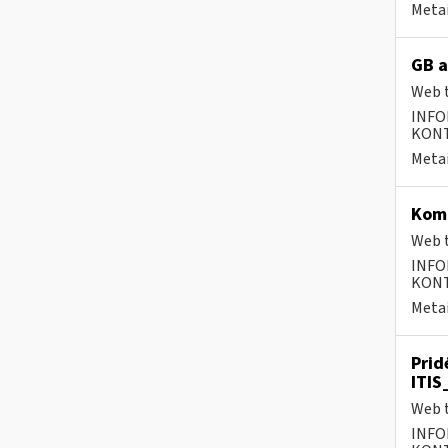
Metai
GB a
Web t
INFO
KONTA
Metai
Komp
Web t
INFO
KONTA
Metai
Prid
ITIS
Web t
INFO