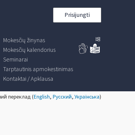
Prisijungti
Mokesčių žinynas
Mokesčių kalendorius
Seminarai
Tarptautinis apmokestinimas
Kontaktai / Apklausa
ний переклад (
English
,
Русский
,
Українська
)