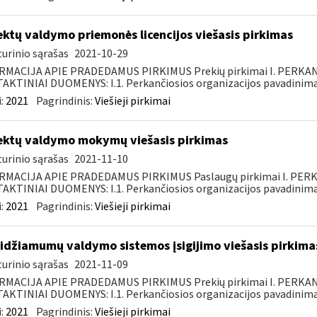
ektų valdymo priemonės licencijos viešasis pirkimas
urinio sąrašas
2021-10-29
RMACIJA APIE PRADEDAMUS PIRKIMUS Prekių pirkimai I. PERKA
KTINIAI DUOMENYS: I.1. Perkančiosios organizacijos pavadinimas
:
2021
Pagrindinis:
Viešieji pirkimai
ektų valdymo mokymų viešasis pirkimas
urinio sąrašas
2021-11-10
RMACIJA APIE PRADEDAMUS PIRKIMUS Paslaugų pirkimai I. PER
KTINIAI DUOMENYS: I.1. Perkančiosios organizacijos pavadinimas
:
2021
Pagrindinis:
Viešieji pirkimai
idžiamumų valdymo sistemos įsigijimo viešasis pirkima
urinio sąrašas
2021-11-09
RMACIJA APIE PRADEDAMUS PIRKIMUS Prekių pirkimai I. PERKA
KTINIAI DUOMENYS: I.1. Perkančiosios organizacijos pavadinimas
:
2021
Pagrindinis:
Viešieji pirkimai