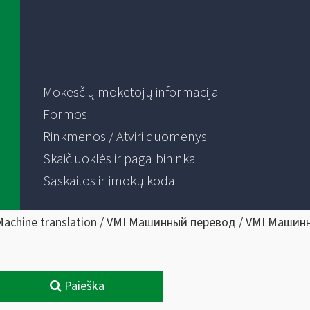
Mokesčių mokėtojų informacija
Formos
Rinkmenos / Atviri duomenys
Skaičiuoklės ir pagalbininkai
Sąskaitos ir įmokų kodai
Machine translation / VMI Машинный перевод / VMI Машин
Paieška