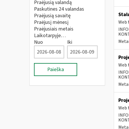
Praėjusią valandą
Paskutines 24 valandas
Stal
Praėjusią savaitę
Praėjusį mėnesį
Web t
Praėjusiais metais
INFO
KONTA
Laikotarpyje…
Metai
Nuo
Iki
Proj
Web t
Paieška
INFO
KONTA
Metai
Proj
Web t
INFO
KONTA
Metai