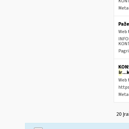
KONTA
Metai
Paže
Web t
INFO
KONTA
Pagri
KONS
ir
..
Web t
https
Metai
20 Įra