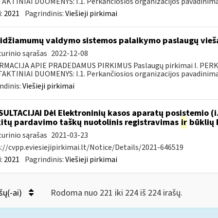
KTINIAI DUOMENYS: I.1. Perkančiosios organizacijos pavadinimas
:
2021
Pagrindinis:
Viešieji pirkimai
idžiamumų valdymo sistemos palaikymo paslaugų vieša
urinio sąrašas
2022-12-08
RMACIJA APIE PRADEDAMUS PIRKIMUS Paslaugų pirkimai I. PER
KTINIAI DUOMENYS: I.1. Perkančiosios organizacijos pavadinimas
ndinis:
Viešieji pirkimai
ULTACIJAI Dėl Elektroninių kasos aparatų posistemio (i
.kitų pardavimo taškų nuotolinis registravimas
ir
būklių 
urinio sąrašas
2021-03-23
://cvpp.eviesiejipirkimai.lt/Notice/Details/2021-646519
:
2021
Pagrindinis:
Viešieji pirkimai
šų(-ai)
Rodoma nuo 221 iki 224 iš 224 irašų.