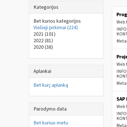
Kategorijos
Prog
Bet kurios kategorijos
Web t
Viešieji pirkimai
(224)
INFO
2021
(101)
KONTA
2022
(81)
Metai
2020
(38)
Proj
Web t
Aplankai
INFO
KONTA
Metai
Bet kurį aplanką
SAP 
Web t
Parodymo data
INFO
KONTA
Bet kuriuo metu
Metai