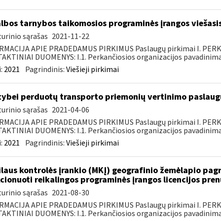
lbos tarnybos taikomosios programinės įrangos viešasi
urinio sąrašas
2021-11-22
RMACIJA APIE PRADEDAMUS PIRKIMUS Paslaugų pirkimai I. PER
KTINIAI DUOMENYS: I.1. Perkančiosios organizacijos pavadinimas
:
2021
Pagrindinis:
Viešieji pirkimai
tybei perduotų transporto priemonių vertinimo paslaugų
urinio sąrašas
2021-04-06
RMACIJA APIE PRADEDAMUS PIRKIMUS Paslaugų pirkimai I. PER
KTINIAI DUOMENYS: I.1. Perkančiosios organizacijos pavadinimas
:
2021
Pagrindinis:
Viešieji pirkimai
laus kontrolės įrankio (MKĮ) geografinio žemėlapio pag
cionuoti reikalingos programinės įrangos licencijos pre
urinio sąrašas
2021-08-30
RMACIJA APIE PRADEDAMUS PIRKIMUS Paslaugų pirkimai I. PER
KTINIAI DUOMENYS: I.1. Perkančiosios organizacijos pavadinimas