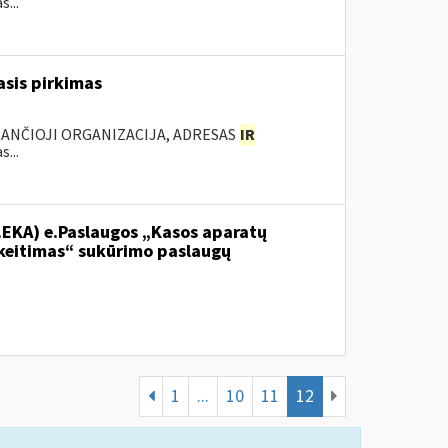
...
sis pirkimas
KANČIOJI ORGANIZACIJA, ADRESAS
IR
...
.EKA) e.Paslaugos „Kasos aparatų
keitimas“ sukūrimo paslaugų
1
...
10
11
12