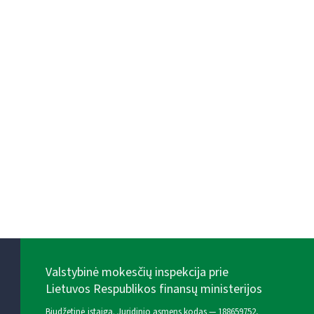
Valstybinė mokesčių inspekcija prie
Lietuvos Respublikos finansų ministerijos
Biudžetinė įstaiga. Juridinio asmens kodas — 188659752,