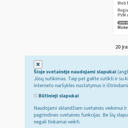
Web t
Regis
PVM o
pvm o
Mokesč
20 Įra
Uždaryti
Šioje svetainėje naudojami slapukai
(angl
Jūsų sutikimas. Taip pat galite sutikti ir s
interneto naršyklės nustatymus ir ištrindam
Būtinieji slapukai
Naudojami sklandžiam svetainės veikimui ir 
pagrindines svetainės funkcijas. Be šių slap
negali tinkamai veikti.