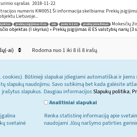
urinio sąrašas
2018-11-22
tracijos numeris KM0051 Ši informacija skelbiama: Prekių įsigijimas iš
bjektu Lietuvoje...
Mokesčių ži
bjektas
prekių įsigijimas iš es
vm
pvmį 4-1 str
prekių įsivežimas
io objektas (I skyrius) » Prekių įsigijimas iš ES valstybių narių (3 str
šų(-ai)
Rodoma nuo 1 iki 8 iš 8 irašų.
. cookies). Būtinieji slapukai įdiegiami automatiškai ir jiems
u kitų slapukų naudojimu. Savo sutikimą bet kada galėsite atš
i įrašytus slapukus. Daugiau informacijos
Slapukų politika
;
Pr
Analitiniai slapukai
įgalina
Renka statistinę informaciją apie svetai
ukų svetainė
naudojami Jūsų naršymo patirties gerini