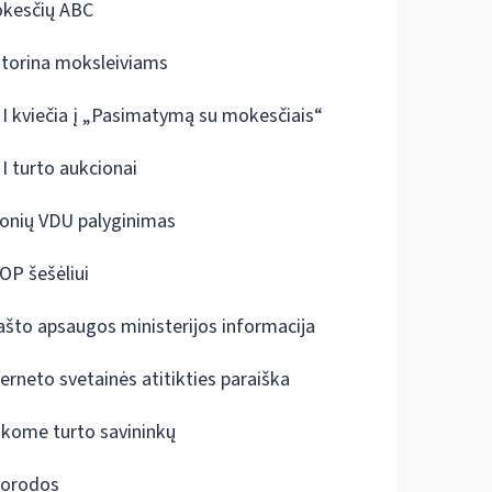
kesčių ABC
ktorina moksleiviams
I kviečia į „Pasimatymą su mokesčiais“
I turto aukcionai
onių VDU palyginimas
OP šešėliui
ašto apsaugos ministerijos informacija
terneto svetainės atitikties paraiška
škome turto savininkų
orodos