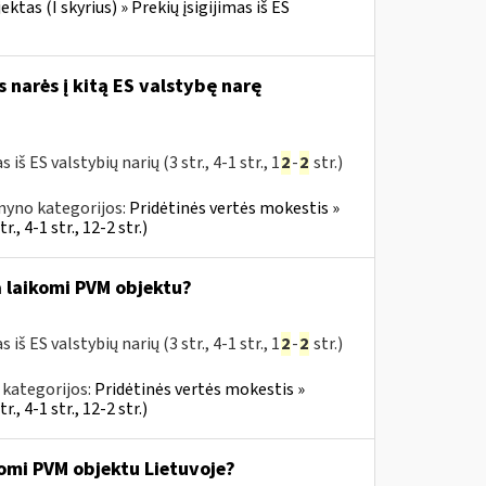
tas (I skyrius) » Prekių įsigijimas iš ES
s narės į kitą ES valstybę narę
 ES valstybių narių (3 str., 4-1 str., 1
2
-
2
str.)
nyno kategorijos:
Pridėtinės vertės mokestis »
., 4-1 str., 12-2 str.)
ra laikomi PVM objektu?
 ES valstybių narių (3 str., 4-1 str., 1
2
-
2
str.)
 kategorijos:
Pridėtinės vertės mokestis »
., 4-1 str., 12-2 str.)
ikomi PVM objektu Lietuvoje?