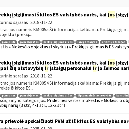
ekių įsigijimas iš kitos ES valstybės narės, kai
jos
įsigy
urinio sąrašas
2018-11-22
tracijos numeris KM0055 Ši informacija skelbiama: Prekių įsigijimas iš
bjektu (prekių...
pvmį 3 str
pvm objektas
prekių įsigijimas iš es
laivų atsargos
orlaivių atsargos
is » Mokesčio objektas (I skyrius) » Prekių įsigijimas iš ES valstybių 
ekių įsigijimas iš kitos ES valstybės narės, kai
jos
įsigy
 pat šių atstovybių
ir
įstaigų personalui
ir
jo šeimos nar
urinio sąrašas
2018-11-22
tracijos numeris KM0054 Ši informacija skelbiama: Prekių įsigijimas iš
ekės iš kitos ES...
pvmį 3 str
pvm objektas
prekių įsigijimas iš es
diplomatinės atstovybės
konsulinė
čių žinyno kategorijos:
Pridėtinės vertės mokestis » Mokesčio objek
bių narių (3 str., 4-1 str., 12-2 str.)
a prievolė apskaičiuoti PVM už iš kitos ES valstybės na