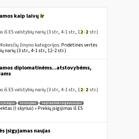
jamos kaip laivų
ir
 ES valstybių narių (3 str., 4-1 str., 1
2
-
2
str.)
Mokesčių žinyno kategorijos:
Pridėtinės vertės
narių (3 str., 4-1 str., 12-2 str.)
jamos diplomatinėms...atstovybėms,
iams
 ES valstybių narių (3 str., 4-1 str., 1
2
-
2
str.)
s įstaigos
atstovybės
tarptautinės organizacijos
tas (I skyrius) » Prekių įsigijimas iš ES
rės įsigyjamas naujas