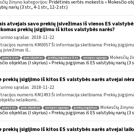
čių žinyno kategorijos:
Pridėtinės vertės mokestis » Mokesčio objek
bių narių (3 str., 4-1 str., 12-2 str.)
ais atvejais savo prekių įsivežimas iš vienos ES valstybė
ikomas prekių įsigijimu iš kitos valstybės narės?
urinio sąrašas
2018-11-22
tracijos numeris KM0057 Ši informacija skelbiama: Prekių įsigijimas iš
 įsivežimas iš...
Mokesčių ži
pvmį 5-1 str
pvm objektas
prekių įsigijimas iš es
europos sąjunga
io objektas (I skyrius) » Prekių įsigijimas iš ES valstybių narių (3 str
e prekių įsigijimo iš kitos ES valstybės narės atvejai nė
urinio sąrašas
2018-11-22
tracijos numeris KM1493 Ši informacija skelbiama: Prekių įsigijimas iš
bjektu nelaikomi...
Mokesčių žinyno
pvmį 3 str
pvm objektas
europos sąjunga
prekių įsigijimas
io objektas (I skyrius) » Prekių įsigijimas iš ES valstybių narių (3 str
e prekių įsigijimo iš kitos ES valstybės narės atvejai la