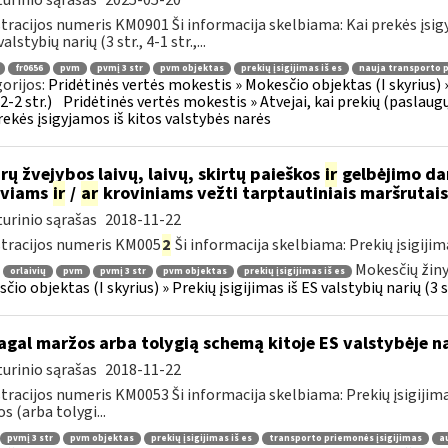
urinio sąrašas
2025-05-20
tracijos numeris KM0901 Ši informacija skelbiama: Kai prekės įsigy
valstybių narių (3 str., 4-1 str.,...
fr0656
pvm
pvmį 3 str
pvm objektas
prekių įsigijimas iš es
nauja transporto 
orijos:
Pridėtinės vertės mokestis » Mokesčio objektas (I skyrius) » P
12-2 str.)
Pridėtinės vertės mokestis » Atvejai, kai prekių (paslaug
rekės įsigyjamos iš kitos valstybės narės
rų žvejybos laivų, laivų, skirtų paieškos
ir
gelbėjimo dar
iviams
ir
/
ar
kroviniams vežti tarptautiniais maršrutai
urinio sąrašas
2018-11-22
tracijos numeris KM005
2
Ši informacija skelbiama: Prekių įsigijimas 
Mokesčių žiny
orlaivių
pvm
pvmį 3 str
pvm objektas
prekių įsigijimas iš es
io objektas (I skyrius) » Prekių įsigijimas iš ES valstybių narių (3 str
gal maržos arba tolygią schemą kitoje ES valstybėje n
urinio sąrašas
2018-11-22
tracijos numeris KM0053 Ši informacija skelbiama: Prekių įsigijimas iš
s (arba tolygi...
pvmį 3 str
pvm objektas
prekių įsigijimas iš es
transporto priemonės įsigijimas
a