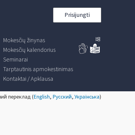
Prisijungti
Mokesčių žinynas
Mokesčių kalendorius
Seminarai
Tarptautinis apmokestinimas
Kontaktai / Apklausa
ний переклад (
English
,
Русский
,
Українська
)