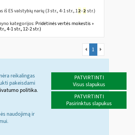
 ES valstybių narių (3 str., 4-1 str., 1
2
-
2
str.)
nyno kategorijos:
Pridėtinės vertės mokestis »
., 4-1 str., 12-2 str.)
1
 nėra reikalingas
PATVIRTINTI
aukti pakeisdami
Visus slapukus
ivatumo politika.
PATVIRTINTI
Pasirinktus slapukus
nės naudojimą ir
mui.