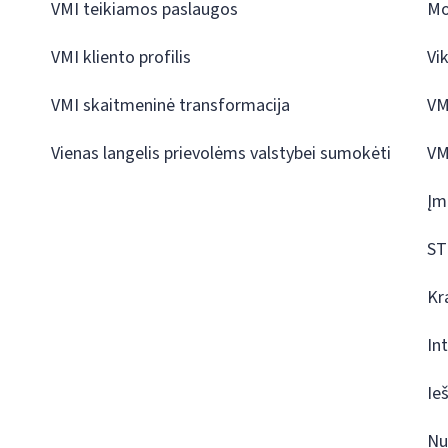
VMI teikiamos paslaugos
Mo
VMI kliento profilis
Vi
VMI skaitmeninė transformacija
VM
Vienas langelis prievolėms valstybei sumokėti
VM
Įm
ST
Kr
In
Ie
Nu