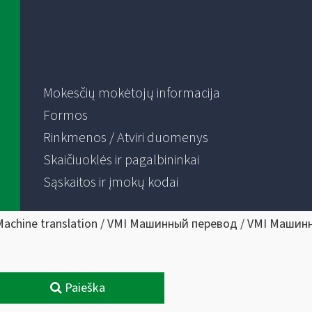
Mokesčių mokėtojų informacija
Formos
Rinkmenos / Atviri duomenys
Skaičiuoklės ir pagalbininkai
Sąskaitos ir įmokų kodai
Machine translation / VMI Машинный перевод / VMI Машин
Paieška