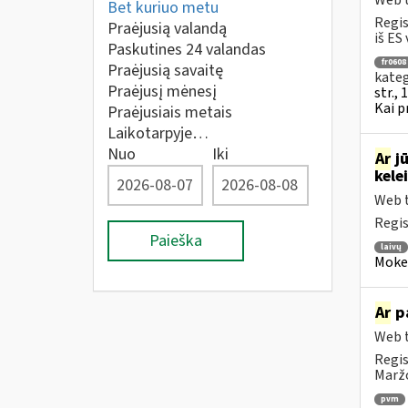
Web t
Bet kuriuo metu
Regis
Praėjusią valandą
iš ES 
Paskutines 24 valandas
fr0608
Praėjusią savaitę
kateg
Praėjusį mėnesį
str., 
Kai p
Praėjusiais metais
Laikotarpyje…
Nuo
Iki
Ar
jū
kele
Web t
Regis
Paieška
laivų
Mokesč
Ar
pa
Web t
Regis
Maržo
pvm