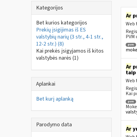
Kategorijos
Ar
pr
Bet kurios kategorijos
Web t
Prekių įsigijimas iš ES
Regis
valstybių narių (3 str., 4-1 str.,
PVM o
12-2 str.)
(8)
pvm
mokest
Kai prekės įsigyjamos iš kitos
valstybės narės
(1)
Ar
pr
taip
Web t
Aplankai
Regis
Kai pr
Bet kurį aplanką
pvm
Mokes
valsty
Parodymo data
Ar
yr