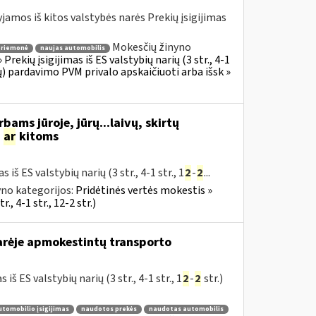
jamos iš kitos valstybės narės Prekių įsigijimas
Mokesčių žinyno
priemonė
naujas automobilis
rekių įsigijimas iš ES valstybių narių (3 str., 4-1
ų) pardavimo PVM privalo apskaičiuoti arba išsk »
bams jūroje, jūrų...laivų, skirtų
s
ar
kitoms
iš ES valstybių narių (3 str., 4-1 str., 1
2
-
2
...
no kategorijos:
Pridėtinės vertės mokestis »
., 4-1 str., 12-2 str.)
arėje apmokestintų transporto
 ES valstybių narių (3 str., 4-1 str., 1
2
-
2
str.)
utomobilio įsigijimas
naudotos prekės
naudotas automobilis