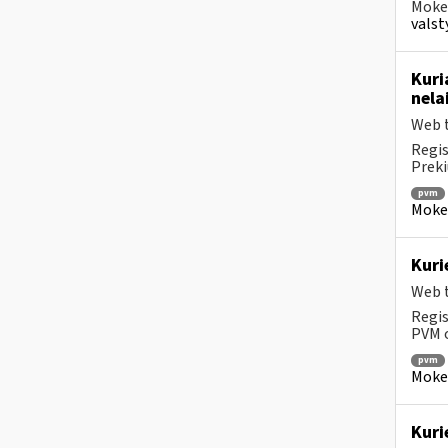
Mokes
valsty
Kuri
nela
Web t
Regis
Prekių
pvm
Mokesč
Kuri
Web t
Regis
PVM o
pvm
Mokesč
Kuri