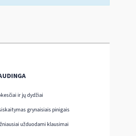
AUDINGA
kesčiai ir jų dydžiai
siskaitymas grynaisiais pinigais
žniausiai užduodami klausimai