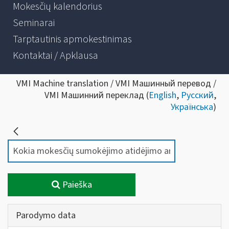
Mokesčių kalendorius
Seminarai
Tarptautinis apmokestinimas
Kontaktai / Apklausa
VMI Machine translation / VMI Машинный перевод /
VMI Машинний переклад (
English
,
Русский
,
Українська
)
Paieška
Parodymo data