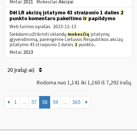
Metai:
2021
Mokesčiai:
Akcizai
Dėl LR akcizų įstatymo 43 straipsnio 1 dalies
2
punkto komentaro pakeitimo
ir
papildymo
Web turinio sąrašas
2023-12-13
Siekdami užtikrinti sklandų
mokesčių
įstatymų
įgyvendinimą, parengėme Lietuvos Respublikos akcizų
įstatymo 43 straipsnio 1 dalies
2
punkto...
Metai:
2023
20 Įrašų(-ai)
Rodoma nuo 1,141 iki 1,160 iš 7,292 irašų.
1
...
57
58
59
...
365