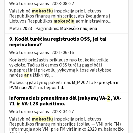
Web turinio sąrašas
2023-08-22
Valstybinė
mokesčių
inspekcija prie Lietuvos
Respublikos finansų ministerijos, atsižvelgdama į
Lietuvos Respublikos
mokesčių
administravimo...
Metai:
2023
Pagrindinis:
Mokesčio naujiena
9. Kodėl turėčiau registruotis OSS, jei tai
neprivaloma?
Web turinio sąrašas
2021-06-16
Konkreti priežastis priklauso nuo to, kokią veiklą
vykdote. Tačiau iš esmės OSS turėtų pagelbėti
supaprastinti prievolių įvykdymą kitose valstybėse
narėse
ar
užtikrinti,...
Mokesčių įstatymų pakeitimai:
MĮP 2021 » E-prekyba ir
PVM nuo 2021 m. liepos 1 d.
Informacinis pranešimas dėl įsakymų VA-
2
, VA-
71
ir
VA-128 pakeitimo.
Web turinio sąrašas
2023-04-27
Valstybinė
mokesčių
inspekcija prie Lietuvos
Respublikos finansų ministerijos (toliau ― VMI prie FM)
informuoja apie VMI prie FM viršininko 2023 m. balandžio