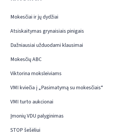
Mokesčiai ir jų dydžiai
Atsiskaitymas grynaisiais pinigais
Dažniausiai užduodami klausimai
Mokesčių ABC
Viktorina moksleiviams
VMI kviečia į „Pasimatymą su mokesčiais“
VMI turto aukcionai
Įmonių VDU palyginimas
STOP šešėliui