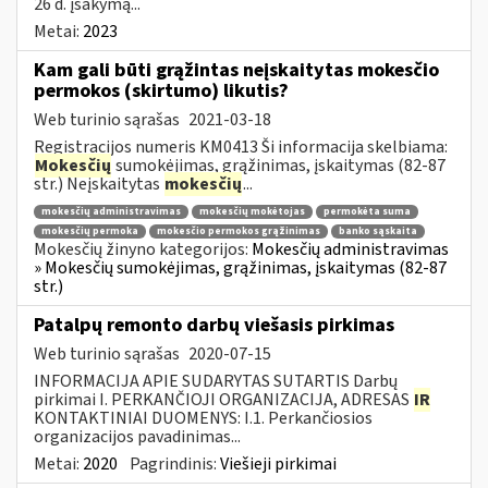
26 d. įsakymą...
Metai:
2023
Kam gali būti grąžintas neįskaitytas mokesčio
permokos (skirtumo) likutis?
Web turinio sąrašas
2021-03-18
Registracijos numeris KM0413 Ši informacija skelbiama:
Mokesčių
sumokėjimas, grąžinimas, įskaitymas (82-87
str.) Neįskaitytas
mokesčių
...
mokesčių administravimas
mokesčių mokėtojas
permokėta suma
mokesčių permoka
mokesčio permokos grąžinimas
banko sąskaita
Mokesčių žinyno kategorijos:
Mokesčių administravimas
» Mokesčių sumokėjimas, grąžinimas, įskaitymas (82-87
str.)
Patalpų remonto darbų viešasis pirkimas
Web turinio sąrašas
2020-07-15
INFORMACIJA APIE SUDARYTAS SUTARTIS Darbų
pirkimai I. PERKANČIOJI ORGANIZACIJA, ADRESAS
IR
KONTAKTINIAI DUOMENYS: I.1. Perkančiosios
organizacijos pavadinimas...
Metai:
2020
Pagrindinis:
Viešieji pirkimai