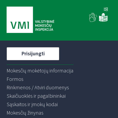
Prisijungti
Mokesčių mokėtojų informacija
Formos
Rinkmenos / Atviri duomenys
Skaičiuoklės ir pagalbininkai
Sąskaitos ir įmokų kodai
Mokesčių žinynas