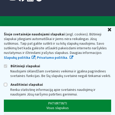
Valstybinė mokesčių inspekcija prie Lietuvos
U
Respublikos finansų ministerijos
Šioje svetainėje naudojami slapukai
(angl. cookies). Būtinieji
slapukai įdiegiami automatiškai ir jiems nėra reikalingas Jūsų
Biudžetinė įstaiga. Juridinio asmens kodas — 188659752,
sutikimas. Taip pat galite sutikti ir su kitų slapukų naudojimu. Savo
adresas: Vasario 16-osios g. 14, 01107 Vilnius, Lietuva, el.paštas:
sutikimą bet kada galėsite atšaukti pakeisdami interneto naršyklės
vmi@vmi.lt
, E. pristatymo dėžutės adresas 188659752
nustatymus ir ištrindami įrašytus slapukus. Daugiau informacijos
Duomenys apie Valstybinę mokesčių inspekciją prie Lietuvos
Slapukų politika
;
Privatumo politika.
Respublikos finansų ministerijos kaupiami ir saugomi Juridinių
asmenų registre
Būtinieji slapukai
Naudojami sklandžiam svetainės veikimui ir įgalina pagrindines
svetainės funkcijas. Be šių slapukų svetainė negali tinkamai veikti.
Analitiniai slapukai
Renka statistinę informaciją apie svetainės naudojimą ir
naudojami Jūsų naršymo patirties gerinimui.
PATVIRTINTI
Visus slapukus