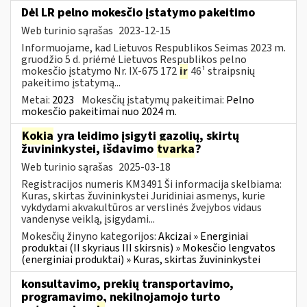
Dėl LR pelno mokesčio įstatymo pakeitimo
Web turinio sąrašas
2023-12-15
Informuojame, kad Lietuvos Respublikos Seimas 2023 m.
gruodžio 5 d. priėmė Lietuvos Respublikos pelno
mokesčio įstatymo Nr. IX-675 172
ir
46¹ straipsnių
pakeitimo įstatymą...
Metai:
2023
Mokesčių įstatymų pakeitimai:
Pelno
mokesčio pakeitimai nuo 2024 m.
Kokia
yra leidimo įsigyti gazolių, skirtų
žuvininkystei, išdavimo
tvarka
?
Web turinio sąrašas
2025-03-18
Registracijos numeris KM3491 Ši informacija skelbiama:
Kuras, skirtas žuvininkystei Juridiniai asmenys, kurie
vykdydami akvakultūros ar verslinės žvejybos vidaus
vandenyse veiklą, įsigydami...
Mokesčių žinyno kategorijos:
Akcizai » Energiniai
produktai (II skyriaus III skirsnis) » Mokesčio lengvatos
(energiniai produktai) » Kuras, skirtas žuvininkystei
konsultavimo, prekių transportavimo,
programavimo, nekilnojamojo turto