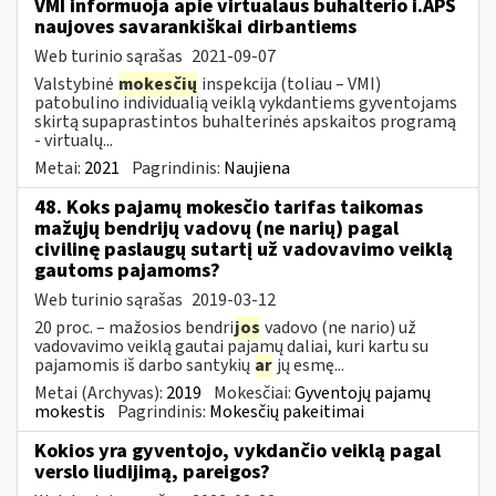
VMI informuoja apie virtualaus buhalterio i.APS
naujoves savarankiškai dirbantiems
Web turinio sąrašas
2021-09-07
Valstybinė
mokesčių
inspekcija (toliau – VMI)
patobulino individualią veiklą vykdantiems gyventojams
skirtą supaprastintos buhalterinės apskaitos programą
- virtualų...
Metai:
2021
Pagrindinis:
Naujiena
48. Koks pajamų mokesčio tarifas taikomas
mažųjų bendrijų vadovų (ne narių) pagal
civilinę paslaugų sutartį už vadovavimo veiklą
gautoms pajamoms?
Web turinio sąrašas
2019-03-12
20 proc. – mažosios bendri
jos
vadovo (ne nario) už
vadovavimo veiklą gautai pajamų daliai, kuri kartu su
pajamomis iš darbo santykių
ar
jų esmę...
Metai (Archyvas):
2019
Mokesčiai:
Gyventojų pajamų
mokestis
Pagrindinis:
Mokesčių pakeitimai
Kokios yra gyventojo, vykdančio veiklą pagal
verslo liudijimą, pareigos?