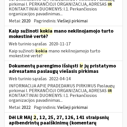
pirkimai I. PERKANČIOJI ORGANIZACIJA, ADRESAS
IR
KONTAKTINIAI DUOMENYS: I.1. Perkančiosios
organizacijos pavadinimas...
Metai:
2020
Pagrindinis:
Viešieji pirkimai
Kaip sužinoti
kokia
mano nekilnojamojo turto
mokestinė vertė?
Web turinio sąrašas
2020-11-17
Kaip sužinoti
kokia
mano nekilnojamojo turto
mokestinė vertė?
Dokumentų parengimo išsiųsti
ir
jų pristatymo
adresatams paslaugų viešasis pirkimas
Web turinio sąrašas
2022-04-14
INFORMACIJA APIE PRADEDAMUS PIRKIMUS Paslaugų
pirkimai I. PERKANČIOJI ORGANIZACIJA, ADRESAS
IR
KONTAKTINIAI DUOMENYS: I.1. Perkančiosios
organizacijos pavadinimas...
Metai:
2022
Pagrindinis:
Viešieji pirkimai
Dėl LR MAĮ
2
, 12, 25, 27, 126, 141 straipsnių
apibendrintų paaiškinimų (komentarų