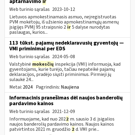
aptarnavimo
ir
Web turinio sąrašas
2023-10-12
Lietuvos apmokestinamasis asmuo, neįregistruotas
PVM mokėtoju, iš užsienio apmokestinamųjų asmenų
įsigijęs PVMĮ 95 straipsnio 2
ir
5 dalyse nurodytas
paslaugas, kurios...
113 tūkst. pajamų nedeklaravusių gyventojų —
VMI priminimai per EDS
Web turinio sąrašas
2024-05-08
Valstybinė
mokesčių
inspekcija (VMI) informuoja, kad
gyventojams, kurie turėjo, tačiau nepateikė pajamų
deklaracijos, pradėjo siųsti priminimus. Pirmieji jų
sulaukė 24...
Metai:
2024
Pagrindinis:
Naujiena
Informacinis pranešimas dėl naujos banderolių
pardavimo kainos
Web turinio sąrašas
2021-12-09
Informuojame, kad nuo 202
2
m. sausio 3 d. įsigalios
naujos banderolių pardavimo kainos. Naujos kainos
patvirtintos 2021 m. gruodžio
2
d. VMI prie...