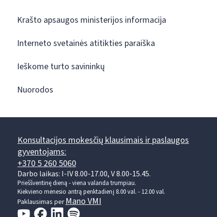
Krašto apsaugos ministerijos informacija
Interneto svetainės atitikties paraiška
Ieškome turto savininkų
Nuorodos
Konsultacijos mokesčių klausimais ir paslaugos
gyventojams:
+370 5 260 5060
Darbo laikas: I-IV 8.00-17.00, V 8.00-15.45.
Prieššventinę dieną - viena valanda trumpiau.
Kiekvieno mėnesio antrą penktadienį 8.00 val. - 12.00 val.
Mano VMI
Paklausimas per