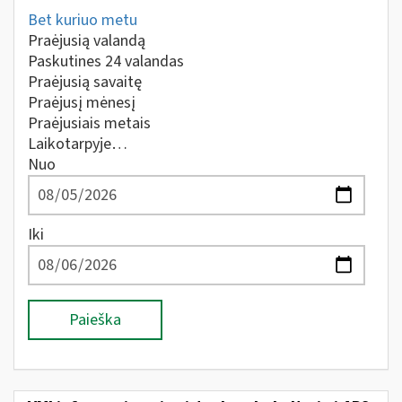
Bet kuriuo metu
Praėjusią valandą
Paskutines 24 valandas
Praėjusią savaitę
Praėjusį mėnesį
Praėjusiais metais
Laikotarpyje…
Nuo
Iki
Paieška