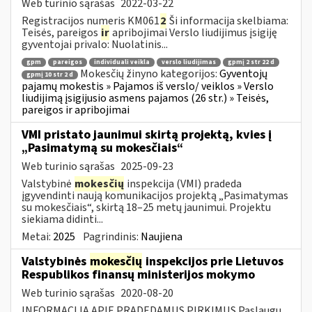
Web turinio sąrašas
2022-03-22
Registracijos numeris KM061
2
Ši informacija skelbiama:
Teisės, pareigos
ir
apribojimai Verslo liudijimus įsigiję
gyventojai privalo: Nuolatinis...
gpm
pareigos
individuali veikla
verslo liudijimas
gpmį 2 str 22 d
Mokesčių žinyno kategorijos:
Gyventojų
gpmį 10 str 2 d
pajamų mokestis » Pajamos iš verslo/ veiklos » Verslo
liudijimą įsigijusio asmens pajamos (26 str.) » Teisės,
pareigos ir apribojimai
VMI pristato jaunimui skirtą projektą, kvies į
„Pasimatymą su mokesčiais“
Web turinio sąrašas
2025-09-23
Valstybinė
mokesčių
inspekcija (VMI) pradeda
įgyvendinti naują komunikacijos projektą „Pasimatymas
su mokesčiais“, skirtą 18–25 metų jaunimui. Projektu
siekiama didinti...
Metai:
2025
Pagrindinis:
Naujiena
Valstybinės
mokesčių
inspekcijos prie Lietuvos
Respublikos finansų ministerijos mokymo
Web turinio sąrašas
2020-08-20
INFORMACIJA APIE PRADEDAMUS PIRKIMUS Paslaugų