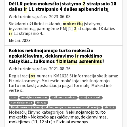
Dėl LR pelno mokesčio įstatymo
2
straipsnio 18
dalies
ir
11 straipsnio 4 dalies apibendrintų
Web turinio sąrašas
2023-06-08
Siekdami užtikrinti sklandų
mokesčių
įstatymų
įgyvendinimą, parengėme PMĮ[1]
2
straipsnio 18 dalies
ir
11 straipsnio 4...
Metai:
2023
Kokios nekilnojamojo turto mokesčio
apskaičiavimo, deklaravimo
ir
mokėjimo
taisyklės...taikomos
fiziniams
asmenims
?
Web turinio sąrašas
2021-08-26
Registraci
jos
numeris KM1628 Ši informacija skelbiama:
Fiziniai asmenys Mokesčio mokėtojai nekilnojamojo
turto mokestį apskaičiuoja pagal formulę: Mokestinė
vertė x...
ntm
mokėjimo terminas
teikimo terminas
ntmį 12 str. 4 d.
ntm deklaracija
kit7111
fizinio asmens (šeimos) nekilnojamojo turto mokesčio deklaracija
kit7115
Mokesčių žinyno kategorijos:
Nekilnojamojo turto
mokestis » Mokesčio apskaičiavimas, deklaravimas,
mokėjimas (11, 12 str.) » Fiziniai asmenys