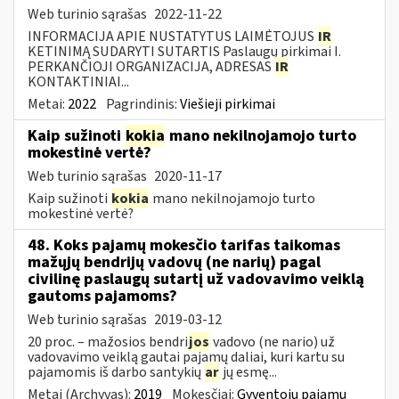
Web turinio sąrašas
2022-11-22
INFORMACIJA APIE NUSTATYTUS LAIMĖTOJUS
IR
KETINIMĄ SUDARYTI SUTARTIS Paslaugų pirkimai I.
PERKANČIOJI ORGANIZACIJA, ADRESAS
IR
KONTAKTINIAI...
Metai:
2022
Pagrindinis:
Viešieji pirkimai
Kaip sužinoti
kokia
mano nekilnojamojo turto
mokestinė vertė?
Web turinio sąrašas
2020-11-17
Kaip sužinoti
kokia
mano nekilnojamojo turto
mokestinė vertė?
48. Koks pajamų mokesčio tarifas taikomas
mažųjų bendrijų vadovų (ne narių) pagal
civilinę paslaugų sutartį už vadovavimo veiklą
gautoms pajamoms?
Web turinio sąrašas
2019-03-12
20 proc. – mažosios bendri
jos
vadovo (ne nario) už
vadovavimo veiklą gautai pajamų daliai, kuri kartu su
pajamomis iš darbo santykių
ar
jų esmę...
Metai (Archyvas):
2019
Mokesčiai:
Gyventojų pajamų