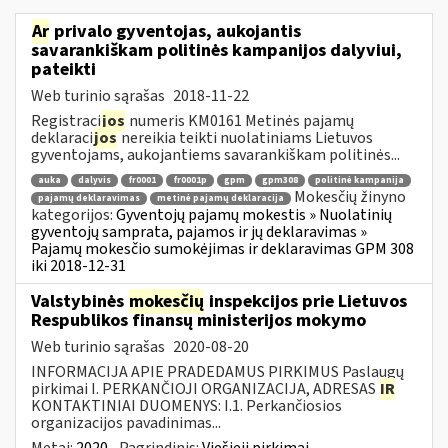
Ar
privalo gyventojas, aukojantis
savarankiškam politinės kampanijos dalyviui,
pateikti
Web turinio sąrašas
2018-11-22
Registraci
jos
numeris KM0161 Metinės pajamų
deklaraci
jos
nereikia teikti nuolatiniams Lietuvos
gyventojams, aukojantiems savarankiškam politinės...
auka
dalyvis
fr0001
fr0001p
gpm
gpm308
politinė kampanija
Mokesčių žinyno
pajamų deklaravimas
metinė pajamų deklaracija
kategorijos:
Gyventojų pajamų mokestis » Nuolatinių
gyventojų samprata, pajamos ir jų deklaravimas »
Pajamų mokesčio sumokėjimas ir deklaravimas GPM 308
iki 2018-12-31
Valstybinės
mokesčių
inspekcijos prie Lietuvos
Respublikos finansų ministerijos mokymo
Web turinio sąrašas
2020-08-20
INFORMACIJA APIE PRADEDAMUS PIRKIMUS Paslaugų
pirkimai I. PERKANČIOJI ORGANIZACIJA, ADRESAS
IR
KONTAKTINIAI DUOMENYS: I.1. Perkančiosios
organizacijos pavadinimas...
Metai:
2020
Pagrindinis:
Viešieji pirkimai