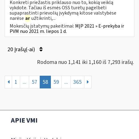
Konkreti priežastis priklauso nuo to, kokią veiklą
vykdote. Tačiau iš esmės OSS turėtų pagelbėti
supaprastinti prievolių įvykdymą kitose valstybėse
narėse
ar
užtikrinti,...
Mokesčių įstatymų pakeitimai:
MĮP 2021 » E-prekyba ir
PVM nuo 2021 m. liepos 1 d.
20 Įrašų(-ai)
Rodoma nuo 1,141 iki 1,160 iš 7,293 irašų.
1
...
57
58
59
...
365
APIE VMI