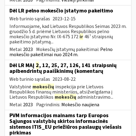
Dėl LR pelno mokesčio įstatymo pakeitimo
Web turinio sąrašas
2023-12-15
Informuojame, kad Lietuvos Respublikos Seimas 2023 m.
gruodžio 5 d. priėmė Lietuvos Respublikos pelno
mokesčio įstatymo Nr. IX-675 172
ir
46¹ straipsnių
pakeitimo įstatymą...
Metai:
2023
Mokesčių įstatymų pakeitimai:
Pelno
mokesčio pakeitimai nuo 2024 m.
Dėl LR MAĮ
2
, 12, 25, 27, 126, 141 straipsnių
apibendrintų paaiškinimų (komentarų
Web turinio sąrašas
2023-08-22
Valstybinė
mokesčių
inspekcija prie Lietuvos
Respublikos finansų ministerijos, atsižvelgdama į
Lietuvos Respublikos
mokesčių
administravimo...
Metai:
2023
Pagrindinis:
Mokesčio naujiena
PVM informacijos mainams tarp Europos
Sąjungos valstybių skirtos informacinės
sistemos ITIS_EU priežiūros paslaugų viešasis
pirkimas