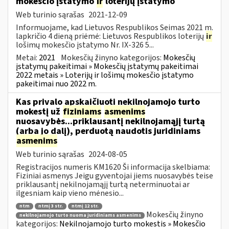
mokesčio įstatymo
ir
loterijų įstatymo
Web turinio sąrašas
2021-12-09
Informuojame, kad Lietuvos Respublikos Seimas 2021 m.
lapkričio 4 dieną priėmė: Lietuvos Respublikos loterijų
ir
lošimų mokesčio įstatymo Nr. IX-326 5...
Metai:
2021
Mokesčių žinyno kategorijos:
Mokesčių
įstatymų pakeitimai » Mokesčių įstatymų pakeitimai
2022 metais » Loterijų ir lošimų mokesčio įstatymo
pakeitimai nuo 2022 m.
Kas privalo apskaičiuoti nekilnojamojo turto
mokestį už
fiziniams
asmenims
nuosavybės...priklausantį nekilnojamąjį turtą
(arba jo dalį), perduotą naudotis juridiniams
asmenims
Web turinio sąrašas
2024-08-05
Registracijos numeris KM1620 Ši informacija skelbiama:
Fiziniai asmenys Jeigu gyventojai jiems nuosavybės teise
priklausantį nekilnojamąjį turtą neterminuotai ar
ilgesniam kaip vieno mėnesio...
ntm
ntmį 3 str.
ntmį 12 str.
Mokesčių žinyno
nekilnojamojo turto nuoma juridiniams asmenims
kategorijos:
Nekilnojamojo turto mokestis » Mokesčio