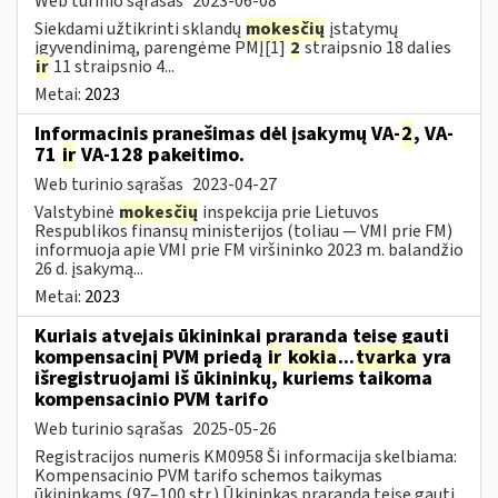
Web turinio sąrašas
2023-06-08
Siekdami užtikrinti sklandų
mokesčių
įstatymų
įgyvendinimą, parengėme PMĮ[1]
2
straipsnio 18 dalies
ir
11 straipsnio 4...
Metai:
2023
Informacinis pranešimas dėl įsakymų VA-
2
, VA-
71
ir
VA-128 pakeitimo.
Web turinio sąrašas
2023-04-27
Valstybinė
mokesčių
inspekcija prie Lietuvos
Respublikos finansų ministerijos (toliau ― VMI prie FM)
informuoja apie VMI prie FM viršininko 2023 m. balandžio
26 d. įsakymą...
Metai:
2023
Kuriais atvejais ūkininkai praranda teisę gauti
kompensacinį PVM priedą
ir
kokia
...
tvarka
yra
išregistruojami iš ūkininkų, kuriems taikoma
kompensacinio PVM tarifo
Web turinio sąrašas
2025-05-26
Registracijos numeris KM0958 Ši informacija skelbiama:
Kompensacinio PVM tarifo schemos taikymas
ūkininkams (97–100 str.) Ūkininkas praranda teisę gauti