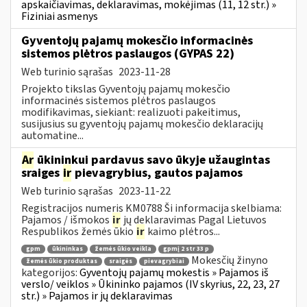
apskaičiavimas, deklaravimas, mokėjimas (11, 12 str.) »
Fiziniai asmenys
Gyventojų pajamų mokesčio informacinės
sistemos plėtros paslaugos (GYPAS 22)
Web turinio sąrašas
2023-11-28
Projekto tikslas Gyventojų pajamų mokesčio
informacinės sistemos plėtros paslaugos
modifikavimas, siekiant: realizuoti pakeitimus,
susijusius su gyventojų pajamų mokesčio deklaracijų
automatine...
Ar
ūkininkui pardavus savo ūkyje užaugintas
sraiges
ir
pievagrybius, gautos pajamos
Web turinio sąrašas
2023-11-22
Registracijos numeris KM0788 Ši informacija skelbiama:
Pajamos / išmokos
ir
jų deklaravimas Pagal Lietuvos
Respublikos žemės ūkio
ir
kaimo plėtros...
gpm
ūkininkas
žemės ūkio veikla
gpmį 2 str 33 p
Mokesčių žinyno
žemės ūkio produktas
sraigės
pievagrybiai
kategorijos:
Gyventojų pajamų mokestis » Pajamos iš
verslo/ veiklos » Ūkininko pajamos (IV skyrius, 22, 23, 27
str.) » Pajamos ir jų deklaravimas