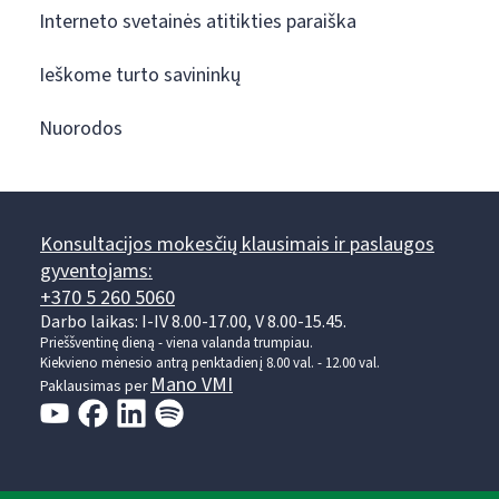
Interneto svetainės atitikties paraiška
Ieškome turto savininkų
Nuorodos
Konsultacijos mokesčių klausimais ir paslaugos
gyventojams:
+370 5 260 5060
Darbo laikas: I-IV 8.00-17.00, V 8.00-15.45.
Prieššventinę dieną - viena valanda trumpiau.
Kiekvieno mėnesio antrą penktadienį 8.00 val. - 12.00 val.
Mano VMI
Paklausimas per