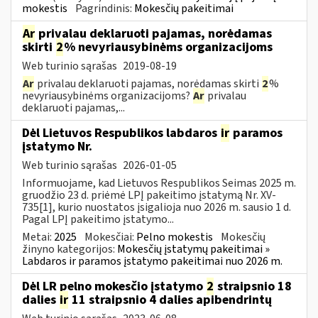
mokestis
Pagrindinis:
Mokesčių pakeitimai
Ar
privalau deklaruoti pajamas, norėdamas
skirti
2
% nevyriausybinėms organizacijoms
Web turinio sąrašas
2019-08-19
Ar
privalau deklaruoti pajamas, norėdamas skirti
2
%
nevyriausybinėms organizacijoms?
Ar
privalau
deklaruoti pajamas,...
Dėl Lietuvos Respublikos labdaros
ir
paramos
įstatymo Nr.
Web turinio sąrašas
2026-01-05
Informuojame, kad Lietuvos Respublikos Seimas 2025 m.
gruodžio 23 d. priėmė LPĮ pakeitimo įstatymą Nr. XV-
735[1], kurio nuostatos įsigalioja nuo 2026 m. sausio 1 d.
Pagal LPĮ pakeitimo įstatymo...
Metai:
2025
Mokesčiai:
Pelno mokestis
Mokesčių
žinyno kategorijos:
Mokesčių įstatymų pakeitimai »
Labdaros ir paramos įstatymo pakeitimai nuo 2026 m.
Dėl LR pelno mokesčio įstatymo
2
straipsnio 18
dalies
ir
11 straipsnio 4 dalies apibendrintų