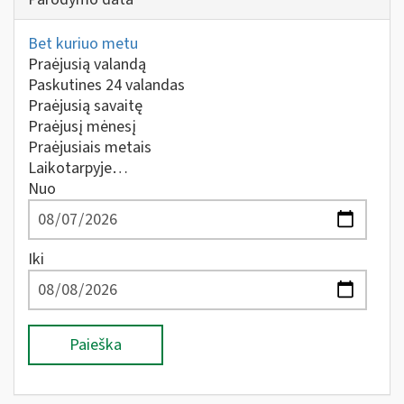
Bet kuriuo metu
Praėjusią valandą
Paskutines 24 valandas
Praėjusią savaitę
Praėjusį mėnesį
Praėjusiais metais
Laikotarpyje…
Nuo
Iki
Paieška