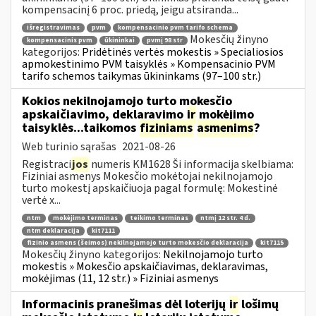
kompensacinį 6 proc. priedą, jeigu atsiranda...
išregistravimas
pvm
kompensacinio pvm tarifo schema
Mokesčių žinyno
kompensacinis pvm
ūkininkai
pvmį 98 str
kategorijos:
Pridėtinės vertės mokestis » Specialiosios
apmokestinimo PVM taisyklės » Kompensacinio PVM
tarifo schemos taikymas ūkininkams (97–100 str.)
Kokios nekilnojamojo turto mokesčio
apskaičiavimo, deklaravimo
ir
mokėjimo
taisyklės...taikomos
fiziniams
asmenims
?
Web turinio sąrašas
2021-08-26
Registraci
jos
numeris KM1628 Ši informacija skelbiama:
Fiziniai asmenys Mokesčio mokėtojai nekilnojamojo
turto mokestį apskaičiuoja pagal formulę: Mokestinė
vertė x...
ntm
mokėjimo terminas
teikimo terminas
ntmį 12 str. 4 d.
ntm deklaracija
kit7111
fizinio asmens (šeimos) nekilnojamojo turto mokesčio deklaracija
kit7115
Mokesčių žinyno kategorijos:
Nekilnojamojo turto
mokestis » Mokesčio apskaičiavimas, deklaravimas,
mokėjimas (11, 12 str.) » Fiziniai asmenys
Informacinis pranešimas dėl loterijų
ir
lošimų