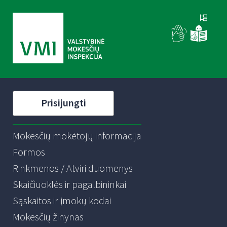
Prisijungti
Mokesčių mokėtojų informacija
Formos
Rinkmenos / Atviri duomenys
Skaičiuoklės ir pagalbininkai
Sąskaitos ir įmokų kodai
Mokesčių žinynas