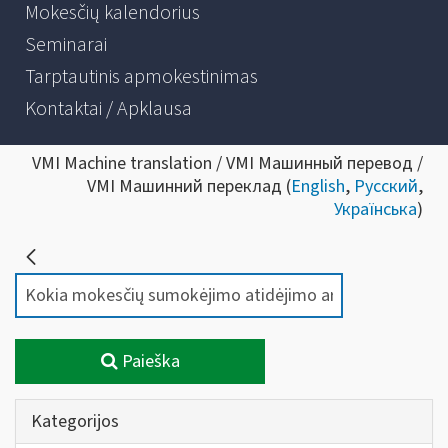
Mokesčių kalendorius
Seminarai
Tarptautinis apmokestinimas
Kontaktai / Apklausa
VMI Machine translation / VMI Машинный перевод /
VMI Машинний переклад (
English
,
Русский
,
Українська
)
Paieška
Kategorijos