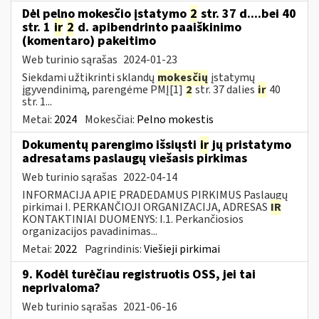
Dėl pelno mokesčio įstatymo
2
str. 37 d....bei 40
str. 1
ir
2
d. apibendrinto paaiškinimo
(komentaro) pakeitimo
Web turinio sąrašas
2024-01-23
Siekdami užtikrinti sklandų
mokesčių
įstatymų
įgyvendinimą, parengėme PMĮ[1]
2
str. 37 dalies
ir
40
str. 1...
Metai:
2024
Mokesčiai:
Pelno mokestis
Dokumentų parengimo išsiųsti
ir
jų pristatymo
adresatams paslaugų viešasis pirkimas
Web turinio sąrašas
2022-04-14
INFORMACIJA APIE PRADEDAMUS PIRKIMUS Paslaugų
pirkimai I. PERKANČIOJI ORGANIZACIJA, ADRESAS
IR
KONTAKTINIAI DUOMENYS: I.1. Perkančiosios
organizacijos pavadinimas...
Metai:
2022
Pagrindinis:
Viešieji pirkimai
9. Kodėl turėčiau registruotis OSS, jei tai
neprivaloma?
Web turinio sąrašas
2021-06-16