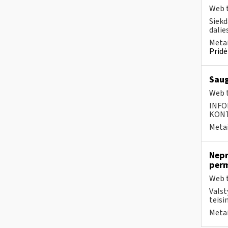
Web t
Siekd
dalies
Metai
Pridė
Saug
Web t
INFO
KONTA
Metai
Nepr
per
Web t
Valst
teisi
Metai