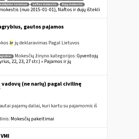
mokėjimo terminas
naftos mokestis
dujų mokestis
mokestis (nuo 2015-01-01), Naftos ir dujų ištekli
grybius, gautos pajamos
mokos
ir
jų deklaravimas Pagal Lietuvos
Mokesčių žinyno kategorijos:
Gyventojų
agrybiai
s, 22, 23, 27 str.) » Pajamos ir jų
vadovų (ne narių) pagal civilinę
?
utai pajamų daliai, kuri kartu su pajamomis iš
inis:
Mokesčių pakeitimai
 VMI