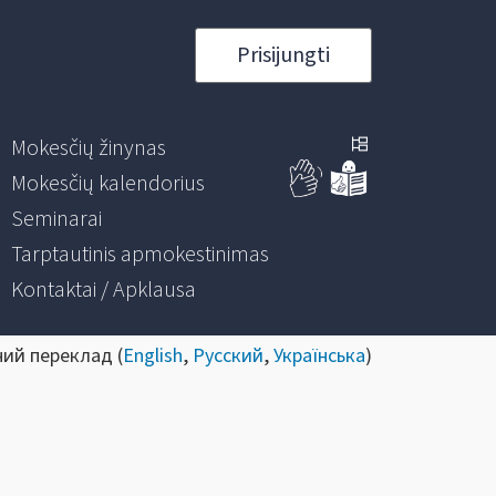
Prisijungti
Mokesčių žinynas
Mokesčių kalendorius
Seminarai
Tarptautinis apmokestinimas
Kontaktai / Apklausa
ний переклад (
English
,
Русский
,
Українська
)