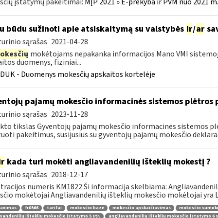
čių įstatymų pakeitimai:
MĮP 2021 » E-prekyba ir PVM nuo 2021 m. 
u būdu sužinoti apie atsiskaitymą su valstybės
ir
/
ar
sav
urinio sąrašas
2021-04-28
okesčių
mokėtojams nepakanka informacijos Mano VMI sistemoje
itos duomenys, fiziniai...
DUK - Duomenys mokesčių apskaitos kortelėje
ntojų pajamų mokesčio informacinės sistemos plėtros 
urinio sąrašas
2023-11-28
kto tikslas Gyventojų pajamų mokesčio informacinės sistemos plė
zuoti pakeitimus, susijusius su gyventojų pajamų mokesčio deklarac
ir
kada turi mokėti angliavandenilių išteklių mokestį ?
urinio sąrašas
2018-12-17
tracijos numeris KM1822 Ši informacija skelbiama: Angliavandeni
čio mokėtojai Angliavandenilių išteklių mokesčio mokėtojai yra Li
ravimas
fr0566
tarifai
mokesčio bazė
mokesčio apskaičiavimas
mokesčio sumok
vandenilių išteklių mokesčio įstatymo 5 str.
angliavandenilių išteklių mokesčio įstatymo 6 s