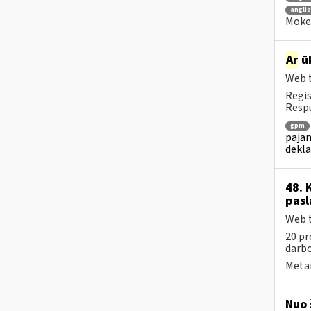
anglia
Mokes
Ar
ūk
Web t
Regis
Resp
gpm
pajam
dekl
48. 
pasl
Web t
20 pr
darbo
Metai
Nuo 