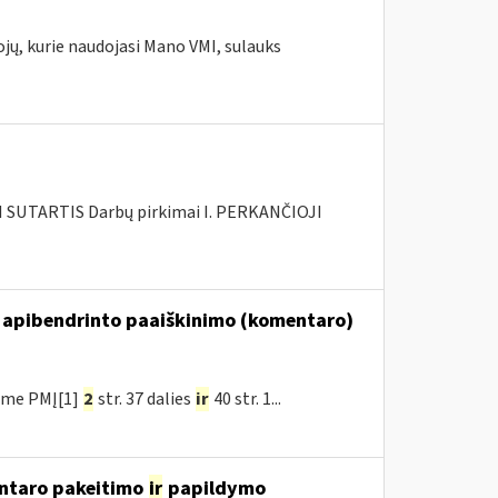
ojų, kurie naudojasi Mano VMI, sulauks
SUTARTIS Darbų pirkimai I. PERKANČIOJI
 apibendrinto paaiškinimo (komentaro)
ėme PMĮ[1]
2
str. 37 dalies
ir
40 str. 1...
ntaro pakeitimo
ir
papildymo