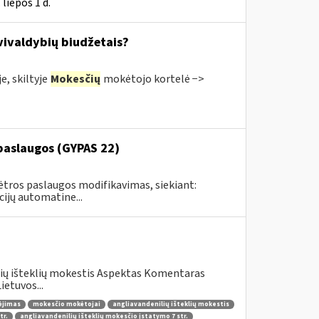
liepos 1 d.
ivaldybių biudžetais?
, skiltyje
Mokesčių
mokėtojo kortelė −>
paslaugos (GYPAS 22)
tros paslaugos modifikavimas, siekiant:
ijų automatine...
lių išteklių mokestis Aspektas Komentaras
etuvos...
ėjimas
mokesčio mokėtojai
angliavandenilių išteklių mokestis
tr.
angliavandenilių išteklių mokesčio įstatymo 7 str.