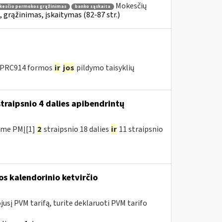
Mokesčių
esčio permokos grąžinimas
banko sąskaita
grąžinimas, įskaitymas (82-87 str.)
u PRC914 formos
ir
jos
pildymo taisyklių
traipsnio 4 dalies apibendrintų
ėme PMĮ[1]
2
straipsnio 18 dalies
ir
11 straipsnio
os kalendorinio ketvirčio
usį PVM tarifą, turite deklaruoti PVM tarifo