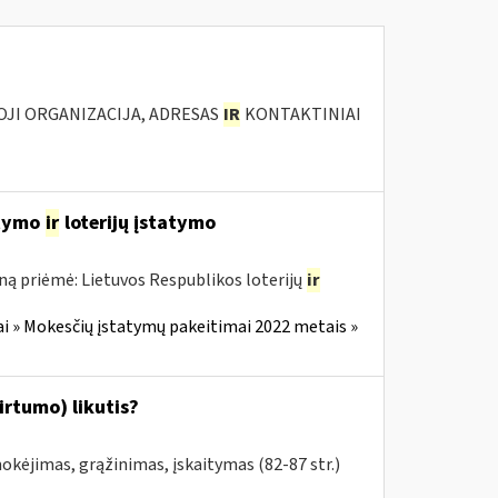
IOJI ORGANIZACIJA, ADRESAS
IR
KONTAKTINIAI
atymo
ir
loterijų įstatymo
ną priėmė: Lietuvos Respublikos loterijų
ir
i » Mokesčių įstatymų pakeitimai 2022 metais »
irtumo) likutis?
kėjimas, grąžinimas, įskaitymas (82-87 str.)