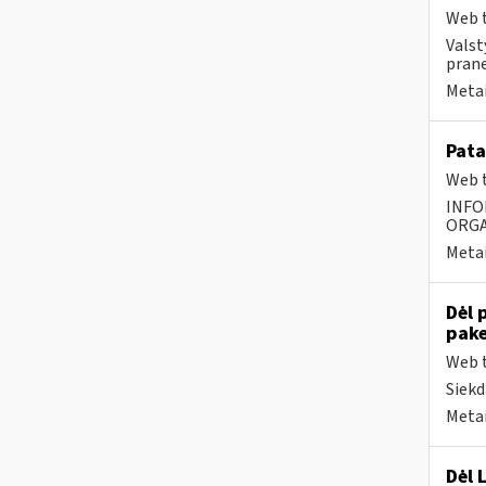
Web t
Valst
prane
Metai
Pata
Web t
INFO
ORGA
Metai
Dėl 
pake
Web t
Siekd
Metai
Dėl 