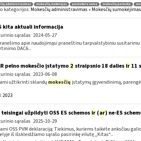
čių administravimas
mokesčių mokėtojas
permokėta suma
mokesčių permoka
mok
o kategorijos:
Mokesčių administravimas » Mokesčių sumokėjimas, 
 kita aktuali informacija
urinio sąrašas
2024-05-27
ranešimo apie naudojimąsi praneštinu tarpvalstybiniu susitarim
rtinimo DAC6...
LR pelno mokesčio įstatymo
2
straipsnio 18 dalies
ir
11 s
urinio sąrašas
2023-06-08
ami užtikrinti sklandų
mokesčių
įstatymų įgyvendinimą, pareng
:
2023
 teisingai užpildyti OSS ES schemos
ir
(
ar
) ne-ES schem
urinio sąrašas
2025-10-29
ami OSS PVM deklaraciją: Tiekimus, kuriems taikėte anksčiau galioj
elyje iš išskleidžiamo sąrašo pasirinkę eilutę „Kitas“...