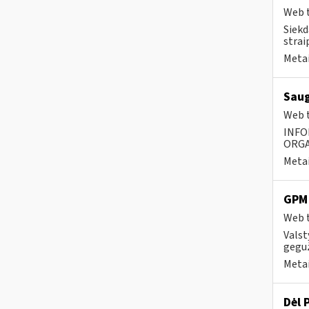
Web t
Siekd
strai
Metai
Saug
Web t
INFO
ORGA
Metai
GPM 
Web t
Valst
geguž
Metai
Dėl 