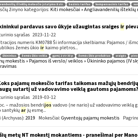
vandenilių išteklių mokesčio įstatymo 8 str.
bazinis tarifas
kompensacinis tarifas
su
čių žinyno kategorijos:
Kiti mokesčiai » Angliavandenilių išteklių 
ininkui pardavus savo ūkyje užaugintas sraiges
ir
pieva
urinio sąrašas
2023-11-22
tracijos numeris KM0788 Ši informacija skelbiama: Pajamos / iš
ublikos žemės ūkio
ir
kaimo plėtros...
ūkininkas
žemės ūkio veikla
gpmį 2 str 33 p
žemės ūkio produktas
sraigės
piev
ų mokestis » Pajamos iš verslo/ veiklos » Ūkininko pajamos (IV skyriu
aravimas
Koks pajamų mokesčio tarifas taikomas mažųjų bendrijų 
augų sutartį už vadovavimo veiklą gautoms pajamoms
urinio sąrašas
2019-03-12
oc. – mažosios bendri
jos
vadovo (ne nario) už vadovavimo veiklą ga
 santykių
ar
jų esmę...
 (Archyvas):
2019
Mokesčiai:
Gyventojų pajamų mokestis
Pagrind
šių metų NT mokestį mokantiems - pranešimai per Mano