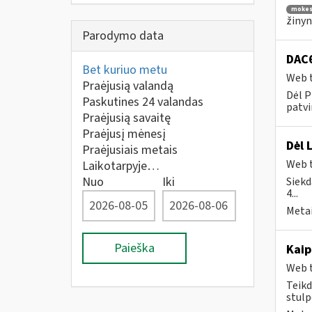
mokes
žinyn
Parodymo data
DAC6
Bet kuriuo metu
Web t
Praėjusią valandą
Dėl P
Paskutines 24 valandas
patvi
Praėjusią savaitę
Praėjusį mėnesį
Dėl 
Praėjusiais metais
Web t
Laikotarpyje…
Nuo
Iki
Siekd
4...
Metai
Paieška
Kaip
Web t
Teikd
stulp