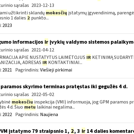
urinio sąrašas
2023-12-13
ami užtikrinti sklandų
mokesčių
įstatymų įgyvendinimą, parengė
psnio 1 dalies
2
punkto...
:
2023
umo informacijos
ir
įvykių valdymo sistemos palaikymo
urinio sąrašas
2021-04-12
RMACIJA APIE NUSTATYTUS LAIMĖTOJUS
IR
KETINIMĄ SUDARYTI 
NIZACIJA, ADRESAS
IR
KONTAKTINIAI...
:
2021
Pagrindinis:
Viešieji pirkimai
paramos skyrimo terminas pratęstas iki gegužės 4 d.
urinio sąrašas
2022-05-02
ybinė
mokesčių
inspekcija (VMI) informuoja, jog GPM paramos pr
ės 4 d. Šiuo
metu
laikinai negalima...
:
2022
Pagrindinis:
Naujiena
PVM įstatymo 79 straipsnio 1,
2
, 3
ir
14 dalies komentar