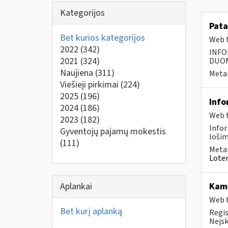
Kategorijos
Pata
Bet kurios kategorijos
Web t
2022
(342)
INFO
2021
(324)
DUOME
Naujiena
(311)
Metai
Viešieji pirkimai
(224)
2025
(196)
Info
2024
(186)
Web t
2023
(182)
Infor
Gyventojų pajamų mokestis
lošim
(111)
Metai
Loter
Aplankai
Kam 
Web t
Bet kurį aplanką
Regis
Neįsk