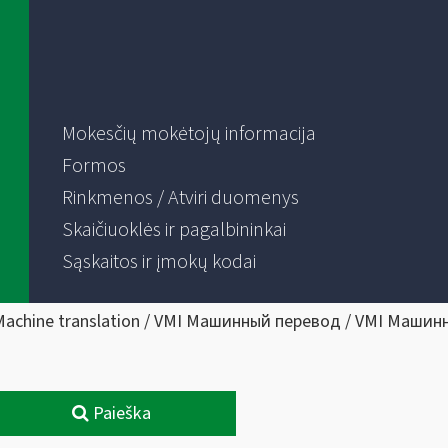
Mokesčių mokėtojų informacija
Formos
Rinkmenos / Atviri duomenys
Skaičiuoklės ir pagalbininkai
Sąskaitos ir įmokų kodai
Machine translation / VMI Машинный перевод / VMI Машин
Paieška