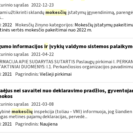
urinio sąrašas
2022-12-23
ami užtikrinti sklandų
mokesčių
įstatymų įgyvendinimą, parengė
...
:
2022
Mokesčių žinyno kategorijos:
Mokesčių įstatymų pakeitima
tinės vertės mokesčio pakeitimai nuo 2022 m.
umo informacijos
ir
įvykių valdymo sistemos palaikymo
urinio sąrašas
2021-04-22
RMACIJA APIE SUDARYTAS SUTARTIS Paslaugų pirkimai I. PERK
KTINIAI DUOMENYS: I.1. Perkančiosios organizacijos pavadinimas
:
2021
Pagrindinis:
Viešieji pirkimai
aėjus nei savaitei nuo deklaravimo pradžios, gyventoja
mokos
urinio sąrašas
2021-03-08
ybinė
mokesčių
inspekcija (toliau – VMI) informuoja, jog šiandien
ngas metines pajamų deklaracijas, pervedė...
:
2021
Pagrindinis:
Naujiena