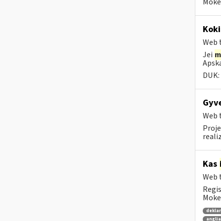
Mokes
Koki
Web t
Jei
m
Apska
DUK:
Gyve
Web t
Proje
reali
Kas
Web t
Regis
Mokes
dekla
anglia