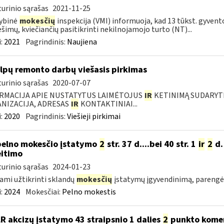
urinio sąrašas
2021-11-25
ybinė
mokesčių
inspekcija (VMI) informuoja, kad 13 tūkst. gyvent
šimų, kviečiančių pasitikrinti nekilnojamojo turto (NT)...
:
2021
Pagrindinis:
Naujiena
lpų remonto darbų viešasis pirkimas
urinio sąrašas
2020-07-07
RMACIJA APIE NUSTATYTUS LAIMĖTOJUS
IR
KETINIMĄ SUDARYTI 
NIZACIJA, ADRESAS
IR
KONTAKTINIAI...
:
2020
Pagrindinis:
Viešieji pirkimai
pelno mokesčio įstatymo
2
str. 37 d....bei 40 str. 1
ir
2
d.
itimo
urinio sąrašas
2024-01-23
ami užtikrinti sklandų
mokesčių
įstatymų įgyvendinimą, pareng
:
2024
Mokesčiai:
Pelno mokestis
LR akcizų įstatymo 43 straipsnio 1 dalies
2
punkto kome