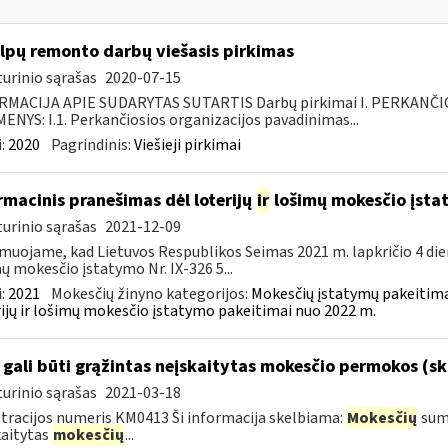
lpų remonto darbų viešasis pirkimas
urinio sąrašas
2020-07-15
RMACIJA APIE SUDARYTAS SUTARTIS Darbų pirkimai I. PERKANČ
NYS: I.1. Perkančiosios organizacijos pavadinimas...
:
2020
Pagrindinis:
Viešieji pirkimai
rmacinis pranešimas dėl loterijų
ir
lošimų mokesčio įst
urinio sąrašas
2021-12-09
muojame, kad Lietuvos Respublikos Seimas 2021 m. lapkričio 4 die
ų mokesčio įstatymo Nr. IX-326 5...
:
2021
Mokesčių žinyno kategorijos:
Mokesčių įstatymų pakeitima
ijų ir lošimų mokesčio įstatymo pakeitimai nuo 2022 m.
gali būti grąžintas neįskaitytas mokesčio permokos (sk
urinio sąrašas
2021-03-18
tracijos numeris KM0413 Ši informacija skelbiama:
Mokesčių
sumo
aitytas
mokesčių
...