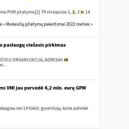
me PVM įstatymo[1] 79 straipsnio 1,
2
, 3
ir
14
i » Mokesčių įstatymų pakeitimai 2022 metais »
 paslaugų viešasis pirkimas
ANČIOJI ORGANIZACIJA, ADRESAS
IR
...
ms VMI jau pervedė 4,2 mln. eurų GPM
 daugiau nei 14 tūkst. gyventojų, kurie pateikė