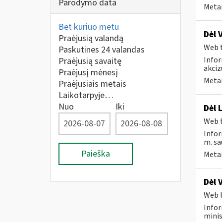
Parodymo data
Metai
Bet kuriuo metu
Dėl 
Praėjusią valandą
Web t
Paskutines 24 valandas
Infor
Praėjusią savaitę
akciz
Praėjusį mėnesį
Metai
Praėjusiais metais
Laikotarpyje…
Nuo
Iki
Dėl 
Web t
Infor
m. sau
Paieška
Metai
Dėl 
Web t
Infor
minis