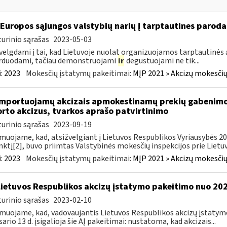
 Europos sąjungos valstybių narių į tarptautines paroda
urinio sąrašas
2023-05-03
velgdami į tai, kad Lietuvoje nuolat organizuojamos tarptautinės 
rduodami, tačiau demonstruojami
ir
degustuojami ne tik...
:
2023
Mokesčių įstatymų pakeitimai:
MĮP 2021 » Akcizų mokesčių
importuojamų akcizais apmokestinamų prekių gabenimo,
rto akcizus, tvarkos aprašo patvirtinimo
urinio sąrašas
2023-09-19
muojame, kad, atsižvelgiant į Lietuvos Respublikos Vyriausybės 2002
ktį[2], buvo priimtas Valstybinės mokesčių inspekcijos prie Lietuvo
:
2023
Mokesčių įstatymų pakeitimai:
MĮP 2021 » Akcizų mokesčių
Lietuvos Respublikos akcizų įstatymo pakeitimo nuo 202
urinio sąrašas
2023-02-10
muojame, kad, vadovaujantis Lietuvos Respublikos akcizų įstatymo 
sario 13 d. įsigalioja šie AĮ pakeitimai: nustatoma, kad akcizais...