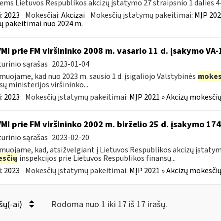
iems Lietuvos Respublikos akcizų įstatymo 27 straipsnio 1 dalies 4–
:
2023
Mokesčiai:
Akcizai
Mokesčių įstatymų pakeitimai:
MĮP 202
ų pakeitimai nuo 2024 m.
VMI prie FM viršininko 2008 m. vasario 11 d. įsakymo VA
urinio sąrašas
2023-01-04
muojame, kad nuo 2023 m. sausio 1 d. įsigaliojo Valstybinės
mokes
sų ministerijos viršininko...
:
2023
Mokesčių įstatymų pakeitimai:
MĮP 2021 » Akcizų mokesčių
VMI prie FM viršininko 2002 m. birželio 25 d. įsakymo 17
urinio sąrašas
2023-02-20
muojame, kad, atsižvelgiant į Lietuvos Respublikos akcizų įstaty
sčių
inspekcijos prie Lietuvos Respublikos finansų...
:
2023
Mokesčių įstatymų pakeitimai:
MĮP 2021 » Akcizų mokesčių
šų(-ai)
Rodoma nuo 1 iki 17 iš 17 irašų.