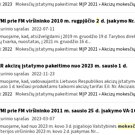
:
2023
Mokesčių įstatymų pakeitimai:
MĮP 2021 » Akcizų mokesčių
VMI prie FM viršininko 2010 m. rugpjūčio
2
d. įsakymo Nr.
urinio sąrašas
2022-07-11
muojame, kad, atsižvelgdami į 2019 m. gruodžio 19 d. Tarybos dire
ų tvarka, nuostatas, į 2021 m. gruodžio 16 d....
:
2022
Mokesčių įstatymų pakeitimai:
MĮP 2021 » Akcizų mokesčių
LR akcizų įstatymo pakeitimo nuo 2023 m. sausio 1 d.
urinio sąrašas
2022-11-23
muojame, kad, vadovaujantis Lietuvos Respublikos akcizų įstatymo 
sio 1 d. keičiasi produktams taikomi akcizų tarifai: Eil. Nr. Akcizais.
:
2022
Mokesčių įstatymų pakeitimai:
MĮP 2021 » Akcizų mokesčių
VMI prie FM viršininko 2011 m. sausio 25 d. įsakymo VA-
urinio sąrašas
2023-03-07
muojame, kad nuo 2023 m. kovo 3 d. įsigaliojo Valstybinės
mokesč
terijos viršininko 2023 m. kovo 2 d. įsakymas Nr....