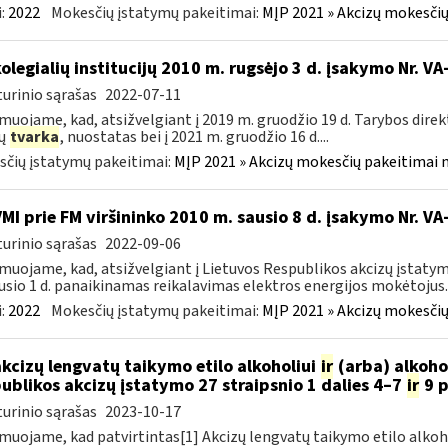
:
2022
Mokesčių įstatymų pakeitimai:
MĮP 2021 » Akcizų mokesčių
kolegialių institucijų 2010 m. rugsėjo 3 d. įsakymo Nr. 
urinio sąrašas
2022-07-11
muojame, kad, atsižvelgiant į 2019 m. gruodžio 19 d. Tarybos dire
zų
tvarka
, nuostatas bei į 2021 m. gruodžio 16 d....
čių įstatymų pakeitimai:
MĮP 2021 » Akcizų mokesčių pakeitimai 
VMI prie FM viršininko 2010 m. sausio 8 d. įsakymo Nr. V
urinio sąrašas
2022-09-06
muojame, kad, atsižvelgiant į Lietuvos Respublikos akcizų įstatym
usio 1 d. panaikinamas reikalavimas elektros energijos mokėtojus..
:
2022
Mokesčių įstatymų pakeitimai:
MĮP 2021 » Akcizų mokesčių
akcizų lengvatų taikymo etilo alkoholiui
ir
(arba) alkoho
ublikos akcizų įstatymo 27 straipsnio 1 dalies 4–7
ir
9 p
urinio sąrašas
2023-10-17
muojame, kad patvirtintas[1] Akcizų lengvatų taikymo etilo alkoh