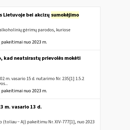
s Lietuvoje bei akcizų
sumokėjimo
alkoholinių gėrimų parodos, kuriose
 pakeitimai nuo 2023 m.
 kad neatsirastų prievolės mokėti
 m. vasario 15 d. nutarimo Nr. 235[1] 1.5.2
s...
 pakeitimai nuo 2023 m.
3 m. vasario 13 d.
(toliau − AĮ) pakeitimu Nr. XIV-777[1], nuo 2023