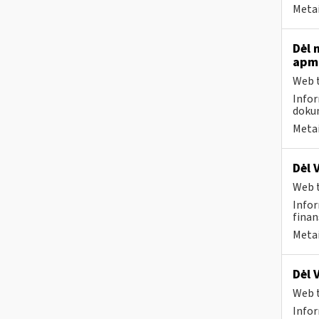
Metai
Dėl 
apmo
Web t
Infor
dokum
Metai
Dėl 
Web t
Infor
finan
Metai
Dėl 
Web t
Infor