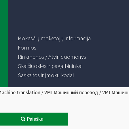
Mokesčių mokėtojų informacija
Formos
Rinkmenos / Atviri duomenys
Skaičiuoklės ir pagalbininkai
Sąskaitos ir įmokų kodai
Machine translation / VMI Машинный перевод / VMI Машин
Paieška