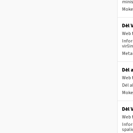
minis
Mokes
Dėl 
Web t
Infor
virši
Metai
Dėl 
Web t
Dėl a
Mokes
Dėl 
Web t
Infor
spali