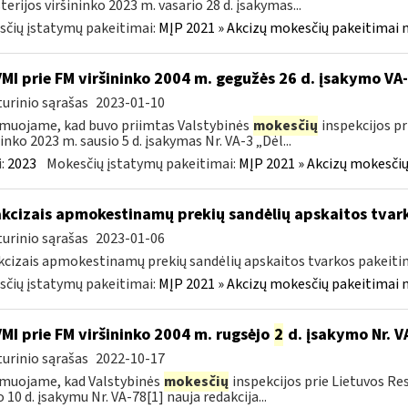
terijos viršininko 2023 m. vasario 28 d. įsakymas...
čių įstatymų pakeitimai:
MĮP 2021 » Akcizų mokesčių pakeitimai 
VMI prie FM viršininko 2004 m. gegužės 26 d. įsakymo V
urinio sąrašas
2023-01-10
muojame, kad buvo priimtas Valstybinės
mokesčių
inspekcijos pr
ninko 2023 m. sausio 5 d. įsakymas Nr. VA-3 „Dėl...
:
2023
Mokesčių įstatymų pakeitimai:
MĮP 2021 » Akcizų mokesčių
akcizais apmokestinamų prekių sandėlių apskaitos tvar
urinio sąrašas
2023-01-06
kcizais apmokestinamų prekių sandėlių apskaitos tvarkos pakeit
čių įstatymų pakeitimai:
MĮP 2021 » Akcizų mokesčių pakeitimai 
VMI prie FM viršininko 2004 m. rugsėjo
2
d. įsakymo Nr. V
urinio sąrašas
2022-10-17
muojame, kad Valstybinės
mokesčių
inspekcijos prie Lietuvos Re
o 10 d. įsakymu Nr. VA-78[1] nauja redakcija...