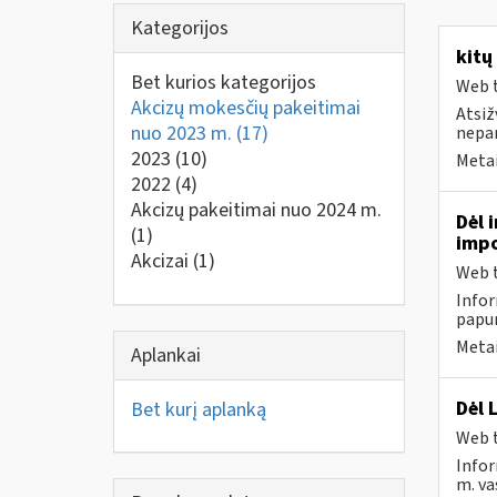
Kategorijos
kitų
Bet kurios kategorijos
Web t
Akcizų mokesčių pakeitimai
Atsiž
nuo 2023 m.
(17)
nepa
2023
(10)
Metai
2022
(4)
Akcizų pakeitimai nuo 2024 m.
Dėl 
(1)
impo
Akcizai
(1)
Web t
Infor
papun
Metai
Aplankai
Dėl 
Bet kurį aplanką
Web t
Infor
m. va