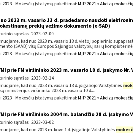
:
2023
Mokesčių įstatymų pakeitimai:
MĮP 2021 » Akcizų mokesčių
nuo 2023 m. vasario 13 d. pradedamo naudoti elektronin
kestinamų prekių vežimo dokumento (e-SAD)
urinio sąrašas
2023-02-09
muojame, kad nuo 2023 m. vasario 13 d. vietoj popierinio supapr
ento (SAAD) visų Europos Sąjungos valstybių narių kompiuterinės
:
2023
Mokesčių įstatymų pakeitimai:
MĮP 2021 » Akcizų mokesčių
VMI prie FM viršininko 2023 m. vasario 10 d. įsakymo Nr. 
urinio sąrašas
2023-02-14
muojame, kad nuo 2023 m. vasario 13 d. įsigaliojo Valstybinės
mok
sų ministerijos viršininko 2023 m. vasario 10 d....
:
2023
Mokesčių įstatymų pakeitimai:
MĮP 2021 » Akcizų mokesčių
VMI prie FM viršininko 2004 m. balandžio 28 d. įsakymo 
urinio sąrašas
2023-03-02
muojame, kad nuo 2023 m. kovo 1 d. įsigaliojo Valstybinės
mokesč