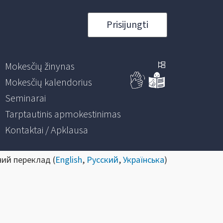
Prisijungti
Mokesčių žinynas
Mokesčių kalendorius
Seminarai
Tarptautinis apmokestinimas
Kontaktai / Apklausa
ний переклад (
English
,
Русский
,
Українська
)