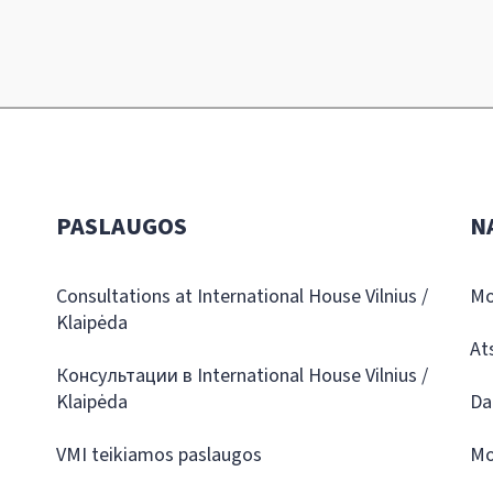
PASLAUGOS
N
Consultations at International House Vilnius /
Mo
Klaipėda
At
Консультации в International House Vilnius /
Klaipėda
Da
VMI teikiamos paslaugos
Mo