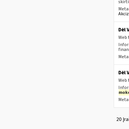
skirt
Metai
Akciz
Dėl 
Web t
Infor
finan
Metai
Dėl 
Web t
Infor
moke
Metai
20 Įra