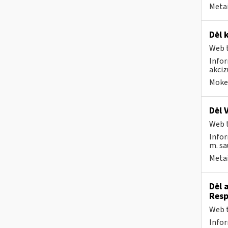
Metai
Dėl 
Web t
Infor
akci
Mokes
Dėl 
Web t
Infor
m. sa
Metai
Dėl 
Resp
Web t
Infor