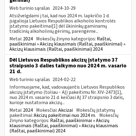
gėrimai)
Web turinio sąrašas
2024-10-29
Atsižvelgdami į tai, kad nuo 2024 m. lapkričio 1 d.
įsigalioja Lietuvos Respublikos alkoholio kontrolės
įstatymo pakeitimai[1] dėl ūkininkų gaminamų
tradicinių alkoholinių gėrimų, parengėme...
Metai:
2024
Mokesčių žinyno kategorijos:
Raštai,
paaiškinimai » Akcizų klausimais (Raštai, paaiškinimai) »
Akcizų klausimais (Raštai, paaiškinimai) 2024
Dėl Lietuvos Respublikos akcizų įstatymo 37
straipsnio 3 dalies taikymo nuo 2024 m. vasario
21 d.
Web turinio sąrašas
2024-02-22
Informuojame, kad, vadovaujantis Lietuvos Respublikos
akcizų įstatymo (toliau − AĮ) pakeitimu Nr. XIV-2473[1],
nuo 2024 m. vasario 21 d. keičiasi AĮ 37 straipsnio 3 dalis,
kurioje nustatoma akcizų...
Metai:
2024
Mokesčiai:
Akcizai
Mokesčių įstatymų
pakeitimai:
Akcizų pakeitimai nuo 2024 m.
Mokesčių
žinyno kategorijos:
Raštai, paaiškinimai » Akcizų
klausimais (Raštai, paaiškinimai) » Akcizų klausimais
(Raštai, paaiškinimai) 2024