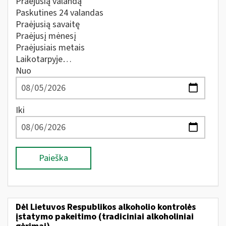
Praėjusią valandą
Paskutines 24 valandas
Praėjusią savaitę
Praėjusį mėnesį
Praėjusiais metais
Laikotarpyje…
Nuo
Iki
Paieška
Dėl Lietuvos Respublikos alkoholio kontrolės
įstatymo pakeitimo (tradiciniai alkoholiniai