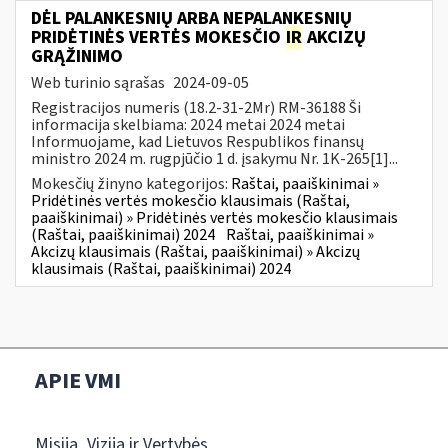
DĖL PALANKESNIŲ ARBA NEPALANKESNIŲ
PRIDĖTINĖS VERTĖS MOKESČIO
IR
AKCIZŲ
GRĄŽINIMO
Web turinio sąrašas
2024-09-05
Registracijos numeris (18.2-31-2Mr) RM-36188 Ši
informacija skelbiama: 2024 metai 2024 metai
Informuojame, kad Lietuvos Respublikos finansų
ministro 2024 m. rugpjūčio 1 d. įsakymu Nr. 1K-265[1]...
Mokesčių žinyno kategorijos:
Raštai, paaiškinimai »
Pridėtinės vertės mokesčio klausimais (Raštai,
paaiškinimai) » Pridėtinės vertės mokesčio klausimais
(Raštai, paaiškinimai) 2024
Raštai, paaiškinimai »
Akcizų klausimais (Raštai, paaiškinimai) » Akcizų
klausimais (Raštai, paaiškinimai) 2024
APIE VMI
Misija, Vizija ir Vertybės