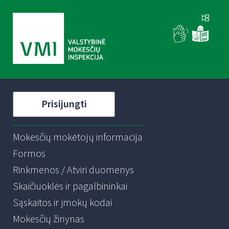
Prisijungti
Mokesčių mokėtojų informacija
Formos
Rinkmenos / Atviri duomenys
Skaičiuoklės ir pagalbininkai
Sąskaitos ir įmokų kodai
Mokesčių žinynas