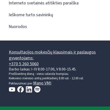
Interneto svetainės atitikties paraiška
Ieškome turto savininkų
Nuorodos
Konsultacijos mokesčių klausimais ir paslaugos
gyventojams:
+370 5 260 5060
Darbo laikas: I-IV 8.00-17.00, V 8.00-15.45.
Prieššventinę dieną - viena valanda trumpiau.
Kiekvieno mėnesio antrą penktadienį 8.00 val. - 12.00 val.
Mano VMI
Paklausimas per