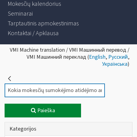
Mokesčių kalendorius
Seminarai
Tarptautinis apmokestinimas
Kontaktai / Apklausa
VMI Machine translation / VMI Машинный перевод /
VMI Машинний переклад (
English
,
Русский
,
Українська
)
Paieška
Kategorijos