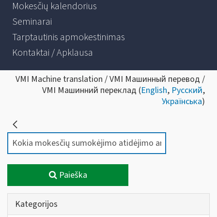
Mokesčių kalendorius
Seminarai
Tarptautinis apmokestinimas
Kontaktai / Apklausa
VMI Machine translation / VMI Машинный перевод /
VMI Машинний переклад (
English
,
Русский
,
Українська
)
Paieška
Kategorijos