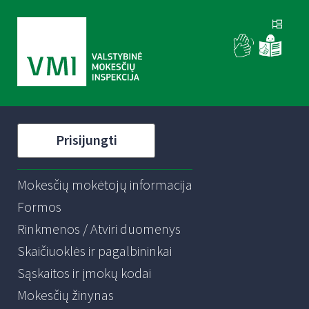
Prisijungti
Mokesčių mokėtojų informacija
Formos
Rinkmenos / Atviri duomenys
Skaičiuoklės ir pagalbininkai
Sąskaitos ir įmokų kodai
Mokesčių žinynas