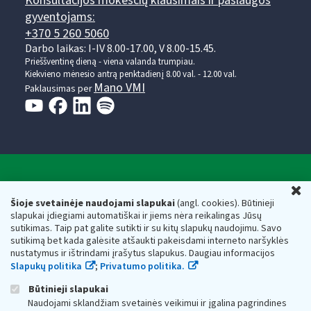
Konsultacijos mokesčių klausimais ir paslaugos
gyventojams:
+370 5 260 5060
Darbo laikas: I-IV 8.00-17.00, V 8.00-15.45.
Prieššventinę dieną - viena valanda trumpiau.
Kiekvieno mėnesio antrą penktadienį 8.00 val. - 12.00 val.
Mano VMI
Paklausimas per
Valstybinė mokesčių inspekcija prie Lietuvos
U
Respublikos finansų ministerijos
Šioje svetainėje naudojami slapukai
(angl. cookies). Būtinieji
slapukai įdiegiami automatiškai ir jiems nėra reikalingas Jūsų
Biudžetinė įstaiga. Juridinio asmens kodas — 188659752,
sutikimas. Taip pat galite sutikti ir su kitų slapukų naudojimu. Savo
adresas: Vasario 16-osios g. 14, 01107 Vilnius, Lietuva, el.paštas:
sutikimą bet kada galėsite atšaukti pakeisdami interneto naršyklės
vmi@vmi.lt
, E. pristatymo dėžutės adresas 188659752
nustatymus ir ištrindami įrašytus slapukus. Daugiau informacijos
Duomenys apie Valstybinę mokesčių inspekciją prie Lietuvos
Slapukų politika
;
Privatumo politika.
Respublikos finansų ministerijos kaupiami ir saugomi Juridinių
asmenų registre
Būtinieji slapukai
Naudojami sklandžiam svetainės veikimui ir įgalina pagrindines