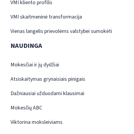
VMI kliento profilis
VMI skaitmeninė transformacija
Vienas langelis prievolėms valstybei sumokėti
NAUDINGA
Mokesčiai ir jų dydžiai
Atsiskaitymas grynaisiais pinigais
Dažniausiai užduodami klausimai
Mokesčių ABC
Viktorina moksleiviams