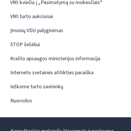
VMI kviečia į „Pasimatymą su mokesčiais“
VMI turto aukcionai
Įmonių VDU palyginimas
STOP šešėliui
Krašto apsaugos ministerijos informacija
Interneto svetainės atitikties paraiška
Ieškome turto savininkų
Nuorodos