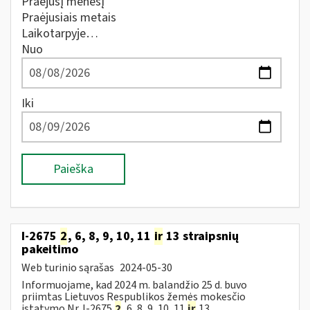
Praėjusį mėnesį
Praėjusiais metais
Laikotarpyje…
Nuo
Iki
Paieška
I-2675
2
, 6, 8, 9, 10, 11
ir
13 straipsnių
pakeitimo
Web turinio sąrašas
2024-05-30
Informuojame, kad 2024 m. balandžio 25 d. buvo
priimtas Lietuvos Respublikos žemės mokesčio
įstatymo Nr. I-2675
2
, 6, 8, 9, 10, 11
ir
13...