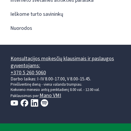
Interneto svetainės atitikties paraiška
Ieškome turto savininkų
Nuorodos
Konsultacijos mokesčių klausimais ir paslaugos
gyventojams:
+370 5 260 5060
Darbo laikas: I-IV 8.00-17.00, V 8.00-15.45.
Prieššventinę dieną - viena valanda trumpiau.
Kiekvieno mėnesio antrą penktadienį 8.00 val. - 12.00 val.
Mano VMI
Paklausimas per