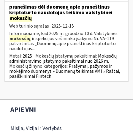
pranešimas dėl duomenų apie praneštinus
kriptoturto naudotojus teikimo valstybinei
mokesčių
Web turinio sąrašas
2025-12-15
Informuojame, kad 2025 m. gruodžio 10 d. Valstybinės
mokesčių
inspekcijos viršininko įsakymu Nr. VA-119
patvirtintas „Duomenų apie praneštinus kriptoturto
naudotojus...
Metai:
2025
Mokesčių įstatymų pakeitimai:
Mokesčių
administravimo įstatymo pakeitimai nuo 2026 m.
Mokesčių žinyno kategorijos:
Prašymai, pažymos ir
mokėjimo duomenys » Duomenų teikimas VMI » Raštai,
paaiškinimai Fintech
APIE VMI
Misija, Vizija ir Vertybės