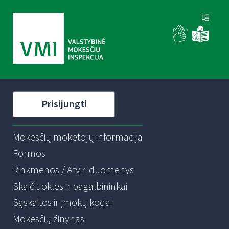
Prisijungti
Mokesčių mokėtojų informacija
Formos
Rinkmenos / Atviri duomenys
Skaičiuoklės ir pagalbininkai
Sąskaitos ir įmokų kodai
Mokesčių žinynas