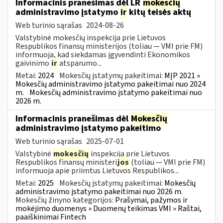
Informacinis pranešimas dėl LR
mokesčių
administravimo įstatymo
ir
kitų teisės aktų
Web turinio sąrašas
2024-08-26
Valstybinė mokesčių inspekcija prie Lietuvos
Respublikos finansų ministerijos (toliau — VMI prie FM)
informuoja, kad siekdamas įgyvendinti Ekonomikos
gaivinimo
ir
atsparumo...
Metai:
2024
Mokesčių įstatymų pakeitimai:
MĮP 2021 »
Mokesčių administravimo įstatymo pakeitimai nuo 2024
m.
Mokesčių administravimo įstatymo pakeitimai nuo
2026 m.
Informacinis pranešimas dėl
Mokesčių
administravimo įstatymo pakeitimo
Web turinio sąrašas
2025-07-01
Valstybinė
mokesčių
inspekcija prie Lietuvos
Respublikos finansų ministeri
jos
(toliau — VMI prie FM)
informuoja apie priimtus Lietuvos Respublikos...
Metai:
2025
Mokesčių įstatymų pakeitimai:
Mokesčių
administravimo įstatymo pakeitimai nuo 2026 m.
Mokesčių žinyno kategorijos:
Prašymai, pažymos ir
mokėjimo duomenys » Duomenų teikimas VMI » Raštai,
paaiškinimai Fintech