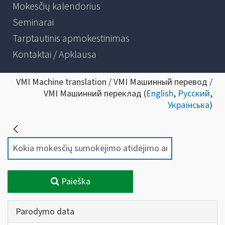
Mokesčių kalendorius
Seminarai
Tarptautinis apmokestinimas
Kontaktai / Apklausa
VMI Machine translation / VMI Машинный перевод /
VMI Машинний переклад (
English
,
Русский
,
Українська
)
Paieška
Parodymo data