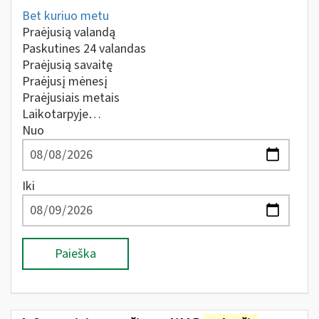
Bet kuriuo metu
Praėjusią valandą
Paskutines 24 valandas
Praėjusią savaitę
Praėjusį mėnesį
Praėjusiais metais
Laikotarpyje…
Nuo
Iki
Paieška