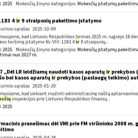
:
2025
Mokesčių žinyno kategorijos:
Mokesčių įstatymų pakeitima
-1183 4
ir
9 straipsnių pakeitimo įstatymo
urinio sąrašas
2025-10-09
muojame, kad Lietuvos Respublikos Seimas 2025 m. rugsėjo 18 die
kos teršimą įstatymo Nr. VIII-1183 4
ir
9 straipsnių...
:
2025
Mokesčių žinyno kategorijos:
Mokesčių įstatymų pakeitima
timai nuo 2027 m.
7 „Dėl LR leidžiamų naudoti kasos aparatų
ir
prekybos (
šo bei kasos aparatų
ir
prekybos (paslaugų teikimo) au
urinio sąrašas
2025-01-20
muojame, kad siekiant mažinti administracinę naštą aptarnavimo
sčių
inspekcijos prie Lietuvos Respublikos finansų...
:
2025
rmacinis pranešimas dėl VMI prie FM viršininko 2008 m. g
itimo
urinio sąrašas
2025-04-28