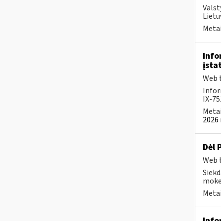
Valst
Lietu
Metai
Info
įsta
Web t
Infor
IX-75
Metai
2026 
Dėl 
Web t
Siekd
mokes
Metai
Info