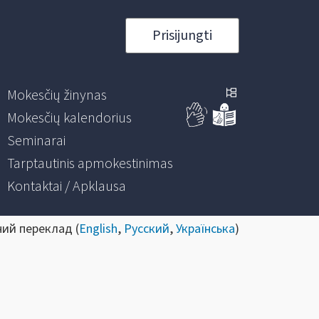
Prisijungti
Mokesčių žinynas
Mokesčių kalendorius
Seminarai
Tarptautinis apmokestinimas
Kontaktai / Apklausa
ний переклад (
English
,
Русский
,
Українська
)