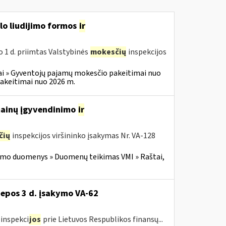
slo liudijimo formos
ir
o 1 d. priimtas Valstybinės
mokesčių
inspekcijos
i » Gyventojų pajamų mokesčio pakeitimai nuo
akeitimai nuo 2026 m.
 mainų įgyvendinimo
ir
čių
inspekcijos viršininko įsakymas Nr. VA-128
imo duomenys » Duomenų teikimas VMI » Raštai,
liepos 3 d. įsakymo VA-62
inspekci
jos
prie Lietuvos Respublikos finansų...