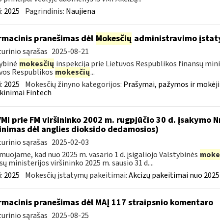
:
2025
Pagrindinis:
Naujiena
rmacinis pranešimas dėl
Mokesčių
administravimo įstat
urinio sąrašas
2025-08-21
ybinė
mokesčių
inspekcija prie Lietuvos Respublikos finansų mini
vos Respublikos
mokesčių
...
:
2025
Mokesčių žinyno kategorijos:
Prašymai, pažymos ir mokėj
kinimai Fintech
VMI prie FM viršininko 2002 m. rugpjūčio 30 d. įsakymo 
inimas dėl anglies dioksido dedamosios)
urinio sąrašas
2025-02-03
muojame, kad nuo 2025 m. vasario 1 d. įsigaliojo Valstybinės
moke
sų ministerijos viršininko 2025 m. sausio 31 d....
:
2025
Mokesčių įstatymų pakeitimai:
Akcizų pakeitimai nuo 2025
rmacinis pranešimas dėl MAĮ 117 straipsnio komentaro
urinio sąrašas
2025-08-25