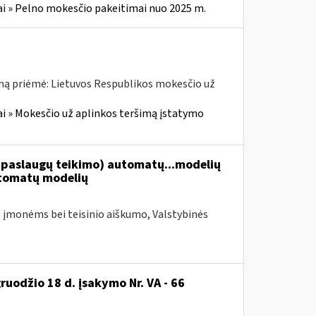
i » Pelno mokesčio pakeitimai nuo 2025 m.
ną priėmė: Lietuvos Respublikos mokesčio už
i » Mokesčio už aplinkos teršimą įstatymo
paslaugų teikimo) automatų...modelių
tomatų modelių
 įmonėms bei teisinio aiškumo, Valstybinės
ruodžio 18 d. įsakymo Nr. VA - 66