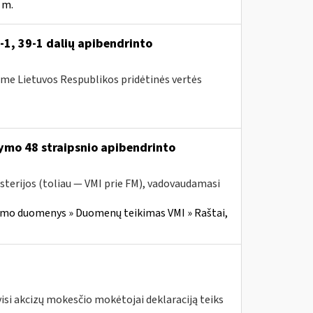
 m.
-1, 39-1 dalių apibendrinto
me Lietuvos Respublikos pridėtinės vertės
ymo 48 straipsnio apibendrinto
sterijos (toliau — VMI prie FM), vadovaudamasi
imo duomenys » Duomenų teikimas VMI » Raštai,
visi akcizų mokesčio mokėtojai deklaraciją teiks