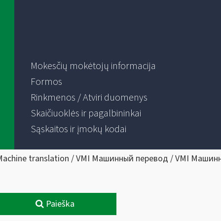
Mokesčių mokėtojų informacija
Formos
Rinkmenos / Atviri duomenys
Skaičiuoklės ir pagalbininkai
Sąskaitos ir įmokų kodai
Machine translation / VMI Машинный перевод / VMI Машин
Paieška