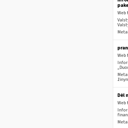
pake
Web t
Valst
Valst
Metai
pran
Web t
Infor
„Duom
Metai
žinyn
Dėl 
Web t
Infor
finan
Metai