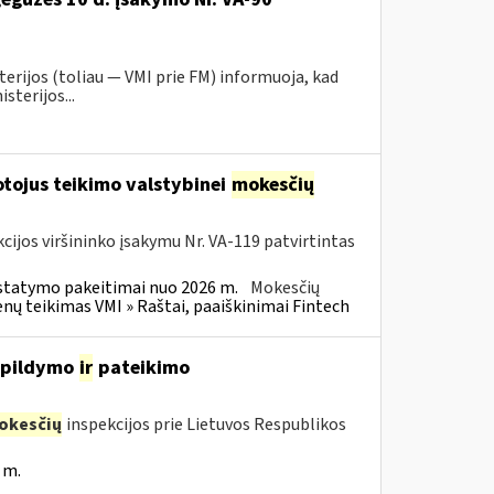
erijos (toliau ― VMI prie FM) informuoja, kad
sterijos...
tojus teikimo valstybinei
mokesčių
cijos viršininko įsakymu Nr. VA-119 patvirtintas
statymo pakeitimai nuo 2026 m.
Mokesčių
 teikimas VMI » Raštai, paaiškinimai Fintech
, pildymo
ir
pateikimo
okesčių
inspekcijos prie Lietuvos Respublikos
 m.