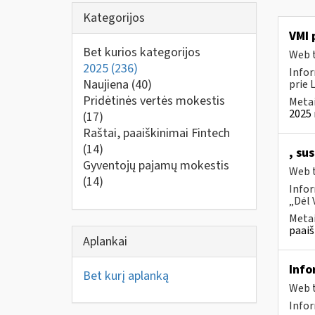
Kategorijos
VMI 
Bet kurios kategorijos
Web t
2025
(236)
Infor
Naujiena
(40)
prie 
Pridėtinės vertės mokestis
Metai
2025 
(17)
Raštai, paaiškinimai Fintech
(14)
, su
Gyventojų pajamų mokestis
Web t
(14)
Infor
„Dėl 
Metai
paaiš
Aplankai
Info
Bet kurį aplanką
Web t
Info