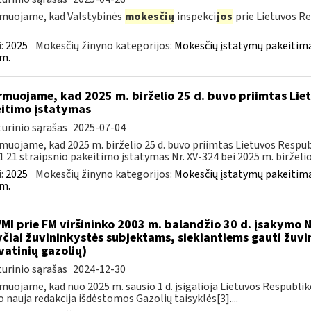
muojame, kad Valstybinės
mokesčių
inspekci
jos
prie Lietuvos Re
:
2025
Mokesčių žinyno kategorijos:
Mokesčių įstatymų pakeitima
m.
rmuojame, kad 2025 m. birželio 25 d. buvo priimtas Li
itimo įstatymas
urinio sąrašas
2025-07-04
muojame, kad 2025 m. birželio 25 d. buvo priimtas Lietuvos Respub
1 21 straipsnio pakeitimo įstatymas Nr. XV-324 bei 2025 m. birželio 2
:
2025
Mokesčių žinyno kategorijos:
Mokesčių įstatymų pakeitima
m.
VMI prie FM viršininko 2003 m. balandžio 30 d. įsakymo
čiai žuvininkystės subjektams, siekiantiems gauti žuvin
vatinių gazolių)
urinio sąrašas
2024-12-30
muojame, kad nuo 2025 m. sausio 1 d. įsigalioja Lietuvos Respubli
o nauja redakcija išdėstomos Gazolių taisyklės[3]....