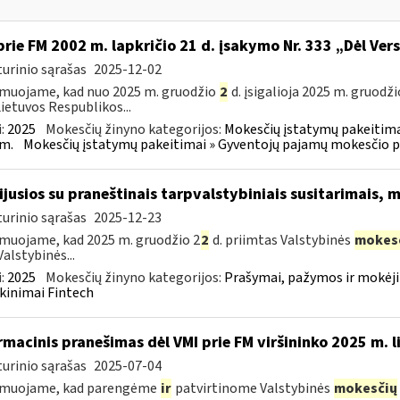
prie FM 2002 m. lapkričio 21 d. įsakymo Nr. 333 „Dėl Ver
urinio sąrašas
2025-12-02
muojame, kad nuo 2025 m. gruodžio
2
d. įsigalioja 2025 m. gruodži
Lietuvos Respublikos...
:
2025
Mokesčių žinyno kategorijos:
Mokesčių įstatymų pakeitima
m.
Mokesčių įstatymų pakeitimai » Gyventojų pajamų mokesčio p
sijusios su praneštinais tarpvalstybiniais susitarimais,
urinio sąrašas
2025-12-23
muojame, kad 2025 m. gruodžio 2
2
d. priimtas Valstybinės
mokes
Valstybinės...
:
2025
Mokesčių žinyno kategorijos:
Prašymai, pažymos ir mokėj
kinimai Fintech
rmacinis pranešimas dėl VMI prie FM viršininko 2025 m. 
urinio sąrašas
2025-07-04
rmuojame, kad parengėme
ir
patvirtinome Valstybinės
mokesčių