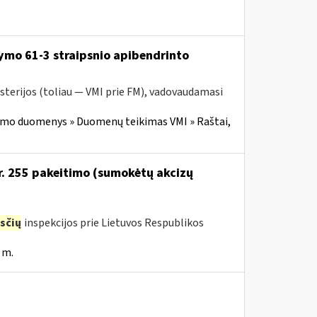
ymo 61-3 straipsnio apibendrinto
sterijos (toliau — VMI prie FM), vadovaudamasi
imo duomenys » Duomenų teikimas VMI » Raštai,
Nr. 255 pakeitimo (sumokėtų akcizų
sčių
inspekcijos prie Lietuvos Respublikos
 m.