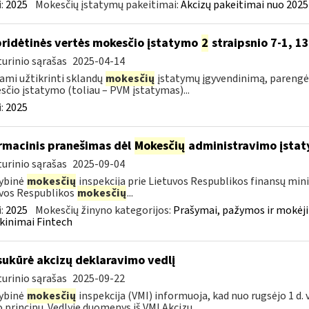
:
2025
Mokesčių įstatymų pakeitimai:
Akcizų pakeitimai nuo 2025
pridėtinės vertės mokesčio įstatymo
2
straipsnio 7-1, 13
urinio sąrašas
2025-04-14
ami užtikrinti sklandų
mokesčių
įstatymų įgyvendinimą, parengė
čio įstatymo (toliau – PVM įstatymas)...
:
2025
rmacinis pranešimas dėl
Mokesčių
administravimo įstat
urinio sąrašas
2025-09-04
ybinė
mokesčių
inspekcija prie Lietuvos Respublikos finansų mini
vos Respublikos
mokesčių
...
:
2025
Mokesčių žinyno kategorijos:
Prašymai, pažymos ir mokėj
kinimai Fintech
sukūrė akcizų deklaravimo vedlį
urinio sąrašas
2025-09-22
ybinė
mokesčių
inspekcija (VMI) informuoja, kad nuo rugsėjo 1 d. 
o principu. Vedlyje duomenys iš VMI Akcizų...