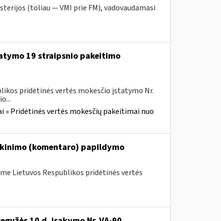
sterijos (toliau — VMI prie FM), vadovaudamasi
tatymo 19 straipsnio pakeitimo
likos pridėtinės vertės mokesčio įstatymo Nr.
o...
i » Pridėtinės vertės mokesčių pakeitimai nuo
iškinimo (komentaro) papildymo
me Lietuvos Respublikos pridėtinės vertės
gegužės 10 d. įsakymo Nr. VA-90