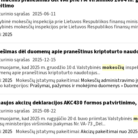
itimo
urinio sąrašas
2025-06-11
ybinė mokesčių inspekcija prie Lietuvos Respublikos finansų minist
ybinės mokesčių inspekcijos prie Lietuvos Respublikos finansų mini
:
2025
ešimas dėl duomenų apie praneštinus kriptoturto naudo
urinio sąrašas
2025-12-15
muojame, kad 2025 m. gruodžio 10 d. Valstybinės
mokesčių
inspek
enų apie praneštinus kriptoturto naudotojus...
:
2025
Mokesčių įstatymų pakeitimai:
Mokesčių administravimo į
o kategorijos:
Prašymai, pažymos ir mokėjimo duomenys » Duomenų
naujos akcizų deklaracijos AKC430 formos patvirtinimo
urinio sąrašas
2025-08-22
muojame, kad 2025 m. rugpjūčio 20 d. buvo priimtas Valstybinės
m
sų ministerijos viršininko įsakymas Nr. VA-73 „Dėl...
:
2025
Mokesčių įstatymų pakeitimai:
Akcizų pakeitimai nuo 2025