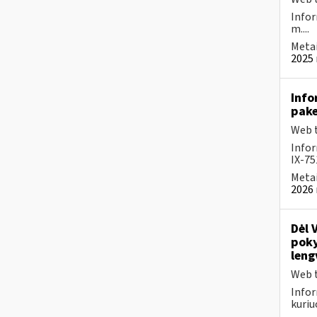
Infor
m....
Metai
2025 
Info
pake
Web t
Infor
IX-75
Metai
2026 
Dėl 
poky
leng
Web t
Infor
kuriu