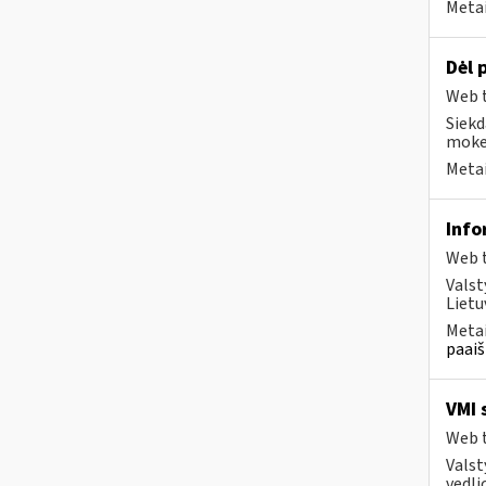
Metai
Dėl 
Web t
Siekd
mokes
Metai
Info
Web t
Valst
Lietu
Metai
paaiš
VMI 
Web t
Valst
vedli