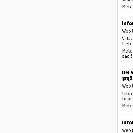
Metai
Info
Web t
Valst
Lietu
Metai
paaiš
Dėl 
grąž
Web t
Infor
finan
Metai
Info
Web t