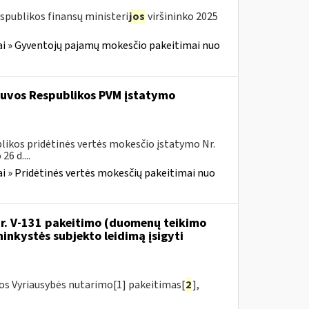
spublikos finansų ministeri
jos
viršininko 2025
i » Gyventojų pajamų mokesčio pakeitimai nuo
etuvos Respublikos PVM įstatymo
likos pridėtinės vertės mokesčio įstatymo Nr.
6 d....
i » Pridėtinės vertės mokesčių pakeitimai nuo
 Nr. V-131 pakeitimo (duomenų teikimo
inkystės subjekto leidimą įsigyti
kos Vyriausybės nutarimo[1] pakeitimas[
2
],