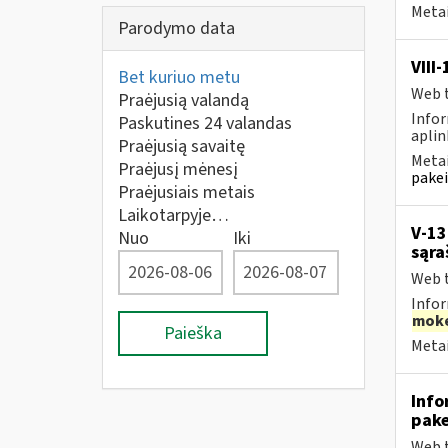
Metai
Parodymo data
VIII
Bet kuriuo metu
Web t
Praėjusią valandą
Infor
Paskutines 24 valandas
aplin
Praėjusią savaitę
Metai
Praėjusį mėnesį
pakei
Praėjusiais metais
Laikotarpyje…
V-13
Nuo
Iki
sąra
Web t
Infor
moke
Paieška
Metai
Info
pake
Web t