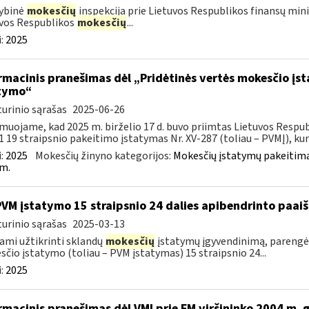
ybinė
mokesčių
inspekcija prie Lietuvos Respublikos finansų mini
vos Respublikos
mokesčių
...
:
2025
rmacinis pranešimas dėl „Pridėtinės vertės mokesčio įs
tymo“
urinio sąrašas
2025-06-26
muojame, kad 2025 m. birželio 17 d. buvo priimtas Lietuvos Respub
1 19 straipsnio pakeitimo įstatymas Nr. XV-287 (toliau – PVMĮ), kuri
:
2025
Mokesčių žinyno kategorijos:
Mokesčių įstatymų pakeitima
m.
PVM įstatymo 15 straipsnio 24 dalies apibendrinto paa
urinio sąrašas
2025-03-13
ami užtikrinti sklandų
mokesčių
įstatymų įgyvendinimą, parengė
čio įstatymo (toliau – PVM įstatymas) 15 straipsnio 24...
:
2025
rmacinis pranešimas dėl VMI prie FM viršininko 2004 m. 