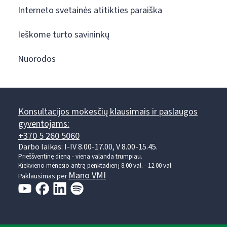
Interneto svetainės atitikties paraiška
Ieškome turto savininkų
Nuorodos
Konsultacijos mokesčių klausimais ir paslaugos
gyventojams:
+370 5 260 5060
Darbo laikas: I-IV 8.00-17.00, V 8.00-15.45.
Prieššventinę dieną - viena valanda trumpiau.
Kiekvieno mėnesio antrą penktadienį 8.00 val. - 12.00 val.
Mano VMI
Paklausimas per