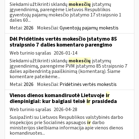
Siekdami užtikrinti sklandų
mokesčių
įstatymų
įgyvendinimą, parengėme Lietuvos Respublikos
gyventojų pajamų mokesčio įstatymo 17 straipsnio 1
dalies 60...
Metai:
2026
Mokesčiai:
Gyventojų pajamų mokestis
Dėl Pridėtinės vertės mokesčio įstatymo 85
straipsnio 7 dalies komentaro parengimo
Web turinio sąrašas
2026-01-14
Siekdami užtikrinti sklandų
mokesčių
įstatymų
įgyvendinimą, parengėme PVM įstatymo 85 straipsnio 7
dalies apibendrintą paaiškinimą (komentarą). Šiame
komentare pateikėme...
Metai:
2026
Mokesčiai:
Pridėtinės vertės mokestis
Vienos dienos komandiruotė Lietuvoje
ir
dienpinigiai: kur baigiasi teisė
ir
prasideda
Web turinio sąrašas
2026-04-28
Susipažinti su Lietuvos Respublikos valstybinės darbo
inspekcijos prie Socialinės apsaugos
ir
darbo
ministerijos skelbiama informacija apie vienos dienos
komandiruotes...