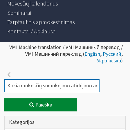
Mokesčių kalendorius
Seminarai
Tarptautinis apmokestinimas
Kontaktai / Apklausa
VMI Machine translation / VMI Машинный перевод /
VMI Машинний переклад (
English
,
Русский
,
Українська
)
Paieška
Kategorijos