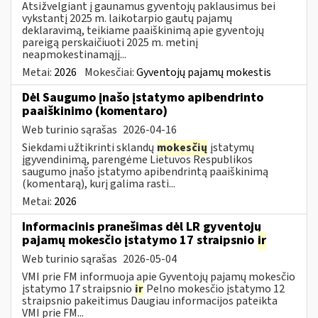
Atsižvelgiant į gaunamus gyventojų paklausimus bei
vykstantį 2025 m. laikotarpio gautų pajamų
deklaravimą, teikiame paaiškinimą apie gyventojų
pareigą perskaičiuoti 2025 m. metinį
neapmokestinamąjį...
Metai:
2026
Mokesčiai:
Gyventojų pajamų mokestis
Dėl Saugumo įnašo įstatymo apibendrinto
paaiškinimo (komentaro)
Web turinio sąrašas
2026-04-16
Siekdami užtikrinti sklandų
mokesčių
įstatymų
įgyvendinimą, parengėme Lietuvos Respublikos
saugumo įnašo įstatymo apibendrintą paaiškinimą
(komentarą), kurį galima rasti...
Metai:
2026
Informacinis pranešimas dėl LR gyventojų
pajamų mokesčio įstatymo 17 straipsnio
ir
Web turinio sąrašas
2026-05-04
VMI prie FM informuoja apie Gyventojų pajamų mokesčio
įstatymo 17 straipsnio
ir
Pelno mokesčio įstatymo 12
straipsnio pakeitimus Daugiau informacijos pateikta
VMI prie FM...