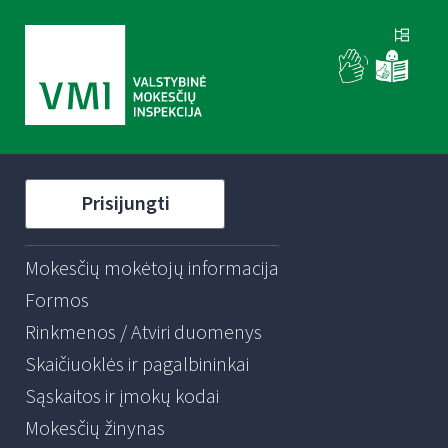
Prisijungti
Mokesčių mokėtojų informacija
Formos
Rinkmenos / Atviri duomenys
Skaičiuoklės ir pagalbininkai
Sąskaitos ir įmokų kodai
Mokesčių žinynas