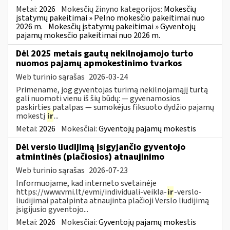
Metai:
2026
Mokesčių žinyno kategorijos:
Mokesčių
įstatymų pakeitimai » Pelno mokesčio pakeitimai nuo
2026 m.
Mokesčių įstatymų pakeitimai » Gyventojų
pajamų mokesčio pakeitimai nuo 2026 m.
Dėl 2025 metais gautų nekilnojamojo turto
nuomos pajamų apmokestinimo tvarkos
Web turinio sąrašas
2026-03-24
Primename, jog gyventojas turimą nekilnojamąjį turtą
gali nuomoti vienu iš šių būdų: — gyvenamosios
paskirties patalpas — sumokėjus fiksuoto dydžio pajamų
mokestį
ir
...
Metai:
2026
Mokesčiai:
Gyventojų pajamų mokestis
Dėl verslo liudijimą įsigyjančio gyventojo
atmintinės (plačiosios) atnaujinimo
Web turinio sąrašas
2026-07-23
Informuojame, kad interneto svetainėje
https://www.vmi.lt/evmi/individuali-veikla-
ir
-verslo-
liudijimai patalpinta atnaujinta plačioji Verslo liudijimą
įsigijusio gyventojo...
Metai:
2026
Mokesčiai:
Gyventojų pajamų mokestis