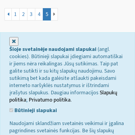
1
2
3
4
5
Uždaryti
Šioje svetainėje naudojami slapukai
(angl.
cookies). Būtinieji slapukai įdiegiami automatiškai
ir jiems nėra reikalingas Jūsų sutikimas. Taip pat
galite sutikti ir su kitų slapukų naudojimu. Savo
sutikimą bet kada galėsite atšaukti pakeisdami
interneto naršyklės nustatymus ir ištrindami
įrašytus slapukus. Daugiau informacijos
Slapukų
politika
;
Privatumo politika.
Būtinieji slapukai
Naudojami sklandžiam svetainės veikimui ir įgalina
pagrindines svetainės funkcijas. Be šių slapukų