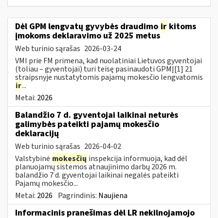
Dėl GPM lengvatų gyvybės draudimo
ir
kitoms
įmokoms deklaravimo už 2025 metus
Web turinio sąrašas
2026-03-24
VMI prie FM primena, kad nuolatiniai Lietuvos gyventojai
(toliau – gyventojai) turi teisę pasinaudoti GPMĮ[1] 21
straipsnyje nustatytomis pajamų mokesčio lengvatomis
ir
...
Metai:
2026
Balandžio 7 d. gyventojai laikinai neturės
galimybės pateikti pajamų mokesčio
deklaracijų
Web turinio sąrašas
2026-04-02
Valstybinė
mokesčių
inspekcija informuoja, kad dėl
planuojamų sistemos atnaujinimo darbų 2026 m.
balandžio 7 d. gyventojai laikinai negalės pateikti
Pajamų mokesčio...
Metai:
2026
Pagrindinis:
Naujiena
Informacinis pranešimas dėl LR nekilnojamojo