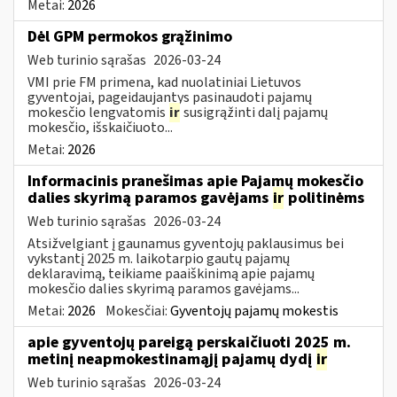
Metai:
2026
Dėl GPM permokos grąžinimo
Web turinio sąrašas
2026-03-24
VMI prie FM primena, kad nuolatiniai Lietuvos
gyventojai, pageidaujantys pasinaudoti pajamų
mokesčio lengvatomis
ir
susigrąžinti dalį pajamų
mokesčio, išskaičiuoto...
Metai:
2026
Informacinis pranešimas apie Pajamų mokesčio
dalies skyrimą paramos gavėjams
ir
politinėms
Web turinio sąrašas
2026-03-24
Atsižvelgiant į gaunamus gyventojų paklausimus bei
vykstantį 2025 m. laikotarpio gautų pajamų
deklaravimą, teikiame paaiškinimą apie pajamų
mokesčio dalies skyrimą paramos gavėjams...
Metai:
2026
Mokesčiai:
Gyventojų pajamų mokestis
apie gyventojų pareigą perskaičiuoti 2025 m.
metinį neapmokestinamąjį pajamų dydį
ir
Web turinio sąrašas
2026-03-24