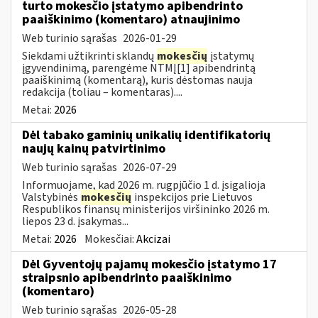
turto mokesčio įstatymo apibendrinto
paaiškinimo (komentaro) atnaujinimo
Web turinio sąrašas
2026-01-29
Siekdami užtikrinti sklandų
mokesčių
įstatymų
įgyvendinimą, parengėme NTMĮ[1] apibendrintą
paaiškinimą (komentarą), kuris dėstomas nauja
redakcija (toliau – komentaras)....
Metai:
2026
Dėl tabako gaminių unikalių identifikatorių
naujų kainų patvirtinimo
Web turinio sąrašas
2026-07-29
Informuojame, kad 2026 m. rugpjūčio 1 d. įsigalioja
Valstybinės
mokesčių
inspekcijos prie Lietuvos
Respublikos finansų ministerijos viršininko 2026 m.
liepos 23 d. įsakymas...
Metai:
2026
Mokesčiai:
Akcizai
Dėl Gyventojų pajamų mokesčio įstatymo 17
straipsnio apibendrinto paaiškinimo
(komentaro)
Web turinio sąrašas
2026-05-28