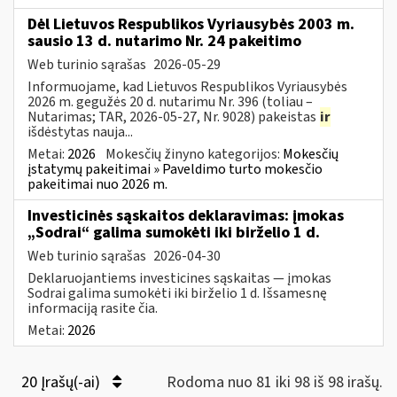
Dėl Lietuvos Respublikos Vyriausybės 2003 m.
sausio 13 d. nutarimo Nr. 24 pakeitimo
Web turinio sąrašas
2026-05-29
Informuojame, kad Lietuvos Respublikos Vyriausybės
2026 m. gegužės 20 d. nutarimu Nr. 396 (toliau –
Nutarimas; TAR, 2026-05-27, Nr. 9028) pakeistas
ir
išdėstytas nauja...
Metai:
2026
Mokesčių žinyno kategorijos:
Mokesčių
įstatymų pakeitimai » Paveldimo turto mokesčio
pakeitimai nuo 2026 m.
Investicinės sąskaitos deklaravimas: įmokas
„Sodrai“ galima sumokėti iki birželio 1 d.
Web turinio sąrašas
2026-04-30
Deklaruojantiems investicines sąskaitas — įmokas
Sodrai galima sumokėti iki birželio 1 d. Išsamesnę
informaciją rasite čia.
Metai:
2026
20 Įrašų(-ai)
Rodoma nuo 81 iki 98 iš 98 irašų.