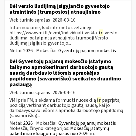
Dėl verslo liudijimą įsigyjančio gyventojo
atmintinės (trumposios) atnaujinimo
Web turinio sąrašas
2026-03-10
Informuojame, kad interneto svetainėje
https://www.vmi.lt/evmi/individuali-veikla-
ir
-verslo-
liudijimai patalpinta atnaujinta trumpoji Verslo
liudijimą įsigijusio gyventojo...
Metai:
2026
Mokesčiai:
Gyventojų pajamų mokestis
Dėl Gyventojų pajamų mokesčio įstatymo
taikymo apmokestinant darbuotojo gautą
naudą darbdavio lėšomis apmokėjus
papildomo (savanoriško) sveikatos draudimo
paslaugą
Web turinio sąrašas
2026-04-16
VMI prie FM, siekdama formuoti nuoseklią
ir
pagrįstą
poziciją vertinant darbuotojo gautą naudą, kai jo
darbdavys savo lėšomis apmoka darbuotojo papildomą
(savanorišką)...
Metai:
2026
Mokesčiai:
Gyventojų pajamų mokestis
Mokesčių žinyno kategorijos:
Mokesčių įstatymų
pakeitimai » Saugumo įnašas nuo 2026 m.