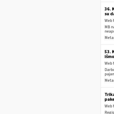
36. 
su d
Web t
MB na
neap
Metai
53. 
išmo
Web t
Darbd
pajam
Metai
Trik
pake
Web t
Regis