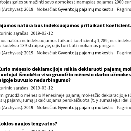
tojas galės sumažinti savo apmokestinamąsias pajamas 2000 eur
 (Archyvas):
2019
Mokesčiai:
Gyventojų pajamų mokestis
Pagrind
jamos natūra bus indeksuojamos pritaikant koeficient
urinio sąrašas
2019-03-12
os natūra neindeksuojamos taikant koeficientą 1,289, nes indek
 kodekso 139 straipsnyje, o jis turi būti mokamas pinigais.
 (Archyvas):
2019
Mokesčiai:
Gyventojų pajamų mokestis
Pagrind
Kurio mėnesio deklaracijoje reikia deklaruoti pajamų mo
uotojui išmokėto viso gruodžio mėnesio darbo užmokesč
igoje buvusio nedarbingumo?
urinio sąrašas
2019-03-12
m. gruodžio mėnesio Mėnesinėje pajamų mokesčio deklaracijoje (G
usių pajamų sumą įskaičiuojama perskaičiuota (t. y. sumažėjusi dėl li
 (Archyvas):
2019
Mokesčiai:
Gyventojų pajamų mokestis
Pagrind
Kokios naujos lengvatos?