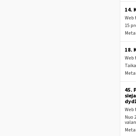
14. 
Web t
15 pr
Metai
18. 
Web t
Taika
Metai
45. 
siej
dydž
Web t
Nuo 2
valand
Metai