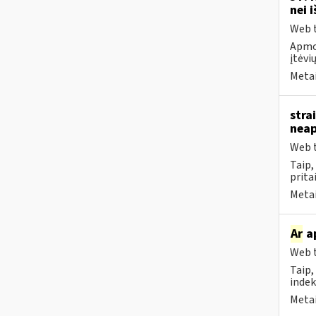
nei 
Web t
Apmok
įtėvių
Metai
stra
neap
Web t
Taip
prita
Metai
Ar
ap
Web t
Taip,
indek
Metai