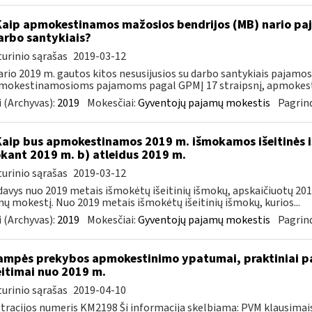
Kaip apmokestinamos mažosios bendrijos (MB) nario paj
arbo santykiais?
urinio sąrašas
2019-03-12
rio 2019 m. gautos kitos nesusijusios su darbo santykiais pajamo
mokestinamosioms pajamoms pagal GPMĮ 17 straipsnį, apmokesti
 (Archyvas):
2019
Mokesčiai:
Gyventojų pajamų mokestis
Pagrind
Kaip bus apmokestinamos 2019 m. išmokamos išeitinės i
kant 2019 m. b) atleidus 2019 m.
urinio sąrašas
2019-03-12
avys nuo 2019 metais išmokėtų išeitinių išmokų, apskaičiuotų 2018 
ų mokestį. Nuo 2019 metais išmokėtų išeitinių išmokų, kurios...
 (Archyvas):
2019
Mokesčiai:
Gyventojų pajamų mokestis
Pagrind
ampės prekybos apmokestinimo ypatumai, praktiniai pa
itimai nuo 2019 m.
urinio sąrašas
2019-04-10
tracijos numeris KM2198 Ši informacija skelbiama: PVM klausima