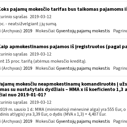
Koks pajamų mokesčio tarifas bus taikomas pajamoms i
urinio sąrašas
2019-03-12
oc. - neatsižvelgiant į jų sumą.
 (Archyvas):
2019
Mokesčiai:
Gyventojų pajamų mokestis
Pagrind
Kaip apmokestinamos pajamos iš įregistruotos (pagal p
urinio sąrašas
2019-03-12
nt 15 proc. tarifą (atėmus mokesčio kreditą).
 (Archyvas):
2019
Mokesčiai:
Gyventojų pajamų mokestis
Pagrind
Pajamų mokesčiu neapmokestinamų komandiruotės į užsi
amas su nustatytais dydžiais – MMA x iš koeficiento 1,3 a
iai nuo 2019-01-01?
urinio sąrašas
2019-03-12
019 m. sausio 1 d.: MMA (minimalioji mėnesinė alga) yra 555 Eur, o
inis atlygis) yra 3,39 Eur, o dydis (MVA x 1,3) = 4,407 Eur.
 (Archyvas):
2019
Mokesčiai:
Gyventojų pajamų mokestis
Pagrind