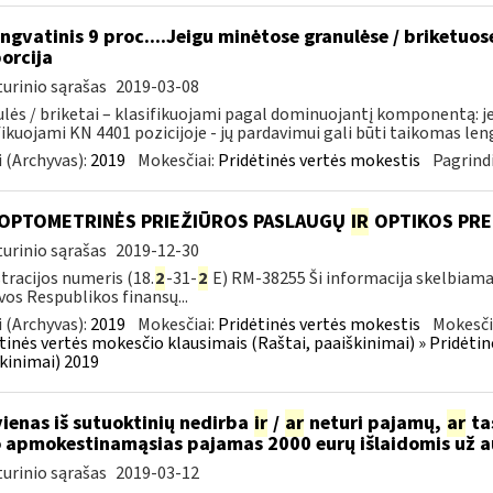
ngvatinis 9 proc....Jeigu minėtose granulėse / briketuo
orcija
urinio sąrašas
2019-03-08
lės / briketai – klasifikuojami pagal dominuojantį komponentą: j
fikuojami KN 4401 pozicijoje - jų pardavimui gali būti taikomas lengv
 (Archyvas):
2019
Mokesčiai:
Pridėtinės vertės mokestis
Pagrindi
 OPTOMETRINĖS PRIEŽIŪROS PASLAUGŲ
IR
OPTIKOS PRE
urinio sąrašas
2019-12-30
tracijos numeris (18.
2
-31-
2
E) RM-38255 Ši informacija skelbiama:
vos Respublikos finansų...
 (Archyvas):
2019
Mokesčiai:
Pridėtinės vertės mokestis
Mokesči
tinės vertės mokesčio klausimais (Raštai, paaiškinimai) » Pridėti
kinimai) 2019
vienas iš sutuoktinių nedirba
ir
/
ar
neturi pajamų,
ar
tas
 apmokestinamąsias pajamas 2000 eurų išlaidomis už 
urinio sąrašas
2019-03-12