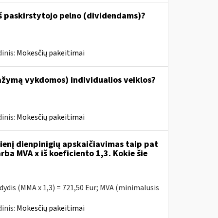
š paskirstytojo pelno (dividendams)?
inis:
Mokesčių pakeitimai
ažymą vykdomos) individualios veiklos?
inis:
Mokesčių pakeitimai
enį dienpinigių apskaičiavimas taip pat
rba MVA x iš koeficiento 1,3. Kokie šie
 dydis (MMA x 1,3) = 721,50 Eur; MVA (minimalusis
inis:
Mokesčių pakeitimai