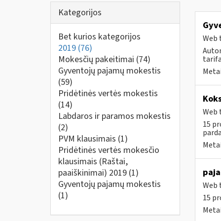
Kategorijos
Gyve
Bet kurios kategorijos
Web t
2019
(76)
Auto
Mokesčių pakeitimai
(74)
tarif
Gyventojų pajamų mokestis
Metai
(59)
Pridėtinės vertės mokestis
Koks
(14)
Web t
Labdaros ir paramos mokestis
15 pr
(2)
parda
PVM klausimais
(1)
Metai
Pridėtinės vertės mokesčio
klausimais (Raštai,
paja
paaiškinimai) 2019
(1)
Gyventojų pajamų mokestis
Web t
(1)
15 pr
Metai