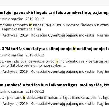
ntojui gavus skirtingais tarifais apmokestintų pajamų,
urinio sąrašas
2019-03-12
mobilio remonto
ir
kitos GPMĮ 21 str. nurodytos išlaidos bus atim
ais apmokestintų pajamų.
 (Archyvas):
2019
Mokesčiai:
Gyventojų pajamų mokestis
Pagrind
 GPM tarifas nustatytas kilnojamojo
ir
nekilnojamojo 
urinio sąrašas
2019-03-12
oc. - ne individualios veiklos turto
ir
individualios veiklos turtui p
vimo (kitokio perleidimo nuosavybėn)...
 (Archyvas):
2019
Mokesčiai:
Gyventojų pajamų mokestis
Pagrind
mų mokesčio tarifas bus taikomas ligos, motinystės, tė
urinio sąrašas
2019-03-12
oc. - įskaitant
ir
darbdavio išmokamai ligos išmokai už pirmas ligo
 (Archyvas):
2019
Mokesčiai:
Gyventojų pajamų mokestis
Pagrind