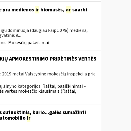
se yra medienos
ir
biomasės,
ar
svarbi
eigu dominuoja (daugiau kaip 50 %) mediena,
atinis 9...
nis:
Mokesčių pakeitimai
KIŲ APMOKESTINIMO PRIDĖTINĖS VERTĖS
 2019 metai Valstybinė mokesčių inspekcija prie
ų žinyno kategorijos:
Raštai, paaiškinimai »
nės vertės mokesčio klausimais (Raštai,
 sutuoktinis, kurio...galės sumažinti
automobilio
ir