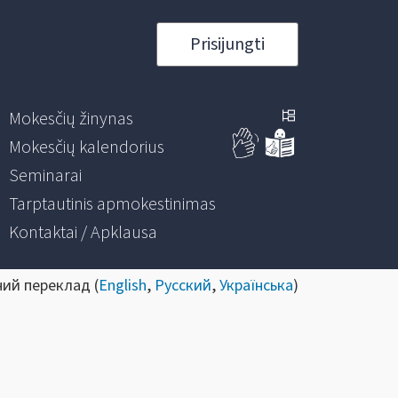
Prisijungti
Mokesčių žinynas
Mokesčių kalendorius
Seminarai
Tarptautinis apmokestinimas
Kontaktai / Apklausa
ний переклад (
English
,
Русский
,
Українська
)