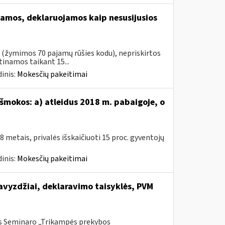
amos, deklaruojamos kaip nesusijusios
s (žymimos 70 pajamų rūšies kodu), nepriskirtos
namos taikant 15...
inis:
Mokesčių pakeitimai
šmokos: a) atleidus 2018 m. pabaigoje, o
metais, privalės išskaičiuoti 15 proc. gyventojų
inis:
Mokesčių pakeitimai
vyzdžiai, deklaravimo taisyklės, PVM
is Seminaro „Trikampės prekybos