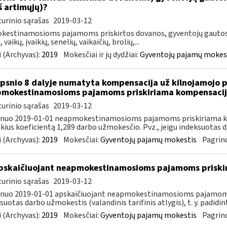
iš artimųjų)?
urinio sąrašas
2019-03-12
estinamosioms pajamoms priskirtos dovanos, gyventojų gautos i
, vaikų, įvaikių, senelių, vaikaičių, brolių,...
 (Archyvas):
2019
Mokesčiai ir jų dydžiai:
Gyventojų pajamų mokes
ipsnio 8 dalyje numatyta kompensacija už kilnojamojo 
mokestinamosioms pajamoms priskiriama kompensacija
urinio sąrašas
2019-03-12
, nuo 2019-01-01 neapmokestinamosioms pajamoms priskiriama k
ikius koeficientą 1,289 darbo užmokesčio. Pvz., jeigu indeksuotas d
 (Archyvas):
2019
Mokesčiai:
Gyventojų pajamų mokestis
Pagrind
skaičiuojant neapmokestinamosioms pajamoms priskir
urinio sąrašas
2019-03-12
 nuo 2019-01-01 apskaičiuojant neapmokestinamosioms pajamoms
suotas darbo užmokestis (valandinis tarifinis atlygis), t. y. padidint
 (Archyvas):
2019
Mokesčiai:
Gyventojų pajamų mokestis
Pagrind