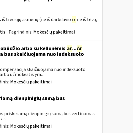
š trečiųjų asmenų (ne iš darbdavio
ir
ne iš tėvų,
tis
Pagrindinis:
Mokesčių pakeitimai
pobūdžio arba su kelionėmis
ar
...
Ar
 bus skaičiuojama nuo indeksuoto
ompensacija skaičiuojama nuo indeksuoto
arbo užmokestis yra...
inis:
Mokesčių pakeitimai
iamą dienpinigių sumą bus
 priskiriamą dienpinigių sumą bus vertinamas
as...
inis:
Mokesčių pakeitimai