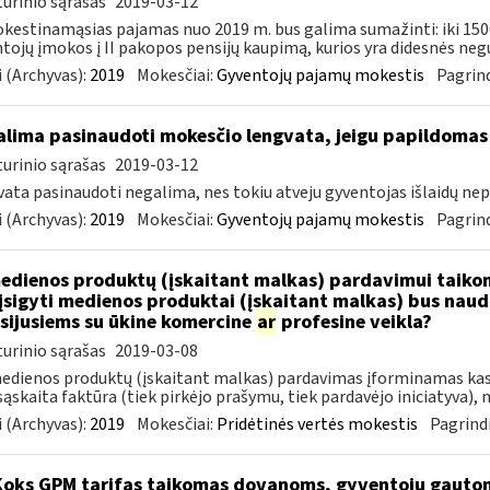
urinio sąrašas
2019-03-12
estinamąsias pajamas nuo 2019 m. bus galima sumažinti: iki 15
tojų įmokos į II pakopos pensijų kaupimą, kurios yra didesnės negu 
 (Archyvas):
2019
Mokesčiai:
Gyventojų pajamų mokestis
Pagrind
lima pasinaudoti mokesčio lengvata, jeigu papildomas
urinio sąrašas
2019-03-12
ata pasinaudoti negalima, nes tokiu atveju gyventojas išlaidų nepa
 (Archyvas):
2019
Mokesčiai:
Gyventojų pajamų mokestis
Pagrind
dienos produktų (įskaitant malkas) pardavimui taikoma
įsigyti medienos produktai (įskaitant malkas) bus nau
sijusiems su ūkine komercine
ar
profesine veikla?
urinio sąrašas
2019-03-08
edienos produktų (įskaitant malkas) pardavimas įforminamas kas
ąskaita faktūra (tiek pirkėjo prašymu, tiek pardavėjo iniciatyva), n
 (Archyvas):
2019
Mokesčiai:
Pridėtinės vertės mokestis
Pagrindi
Koks GPM tarifas taikomas dovanoms, gyventojų gautoms