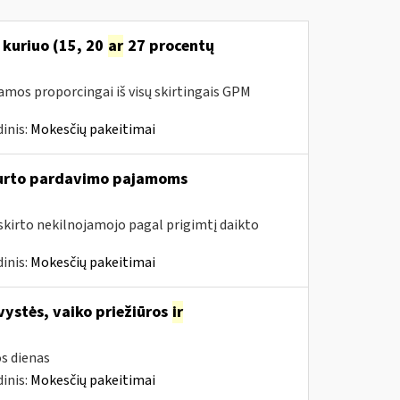
 kuriuo (15, 20
ar
27 procentų
amos proporcingai iš visų skirtingais GPM
inis:
Mokesčių pakeitimai
turto pardavimo pajamoms
riskirto nekilnojamojo pagal prigimtį daikto
inis:
Mokesčių pakeitimai
vystės, vaiko priežiūros
ir
s dienas
inis:
Mokesčių pakeitimai