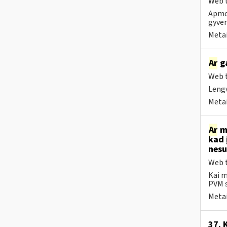
Web t
Apmok
gyven
Metai
Ar
ga
Web t
Lengv
Metai
Ar
me
kad 
nesu
Web t
Kai m
PVM s
Metai
37. 