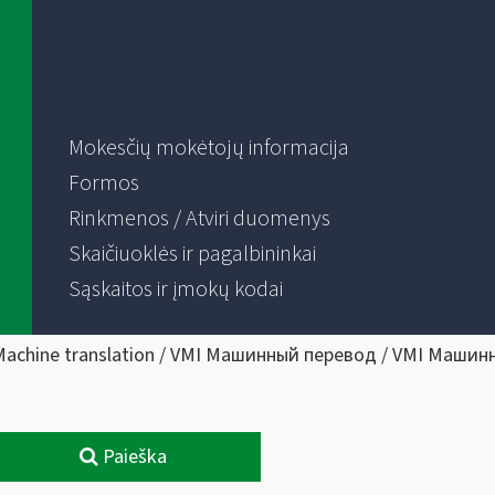
Mokesčių mokėtojų informacija
Formos
Rinkmenos / Atviri duomenys
Skaičiuoklės ir pagalbininkai
Sąskaitos ir įmokų kodai
Machine translation / VMI Машинный перевод / VMI Машин
Paieška