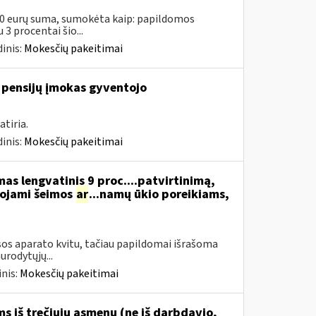
00 eurų suma, sumokėta kaip: papildomos
3 procentai šio...
inis:
Mokesčių pakeitimai
 pensijų įmokas gyventojo
tiria.
inis:
Mokesčių pakeitimai
s lengvatinis 9 proc....patvirtinimą,
dojami šeimos
ar
...namų ūkio poreikiams,
os aparato kvitu, tačiau papildomai išrašoma
urodytųjų...
nis:
Mokesčių pakeitimai
 iš trečiųjų asmenų (ne iš darbdavio,