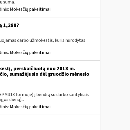
ų suma.
inis:
Mokesčių pakeitimai
ą 1,289?
suojamas darbo užmokestis, kuris nurodytas
inis:
Mokesčių pakeitimai
kestį, perskaičiuotą nuo 2018 m.
io, sumažėjusio dėl gruodžio mėnesio
PM313 formoje) į bendrą su darbo santykiais
gos dienų)...
inis:
Mokesčių pakeitimai