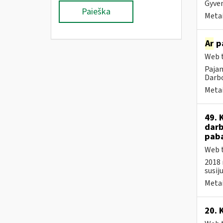
Gyven
Paieška
Metai
Ar
pa
Web t
Pajam
Darbo
Metai
49. 
darb
paba
Web t
2018 
susij
Metai
20. 