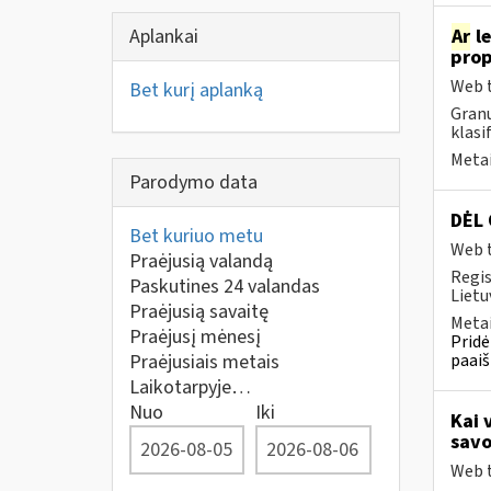
Aplankai
Ar
le
prop
Web t
Bet kurį aplanką
Granu
klasi
Metai
Parodymo data
DĖL
Bet kuriuo metu
Web t
Praėjusią valandą
Regis
Paskutines 24 valandas
Lietu
Praėjusią savaitę
Metai
Praėjusį mėnesį
Pridė
Praėjusiais metais
paaiš
Laikotarpyje…
Nuo
Iki
Kai 
savo
Web t